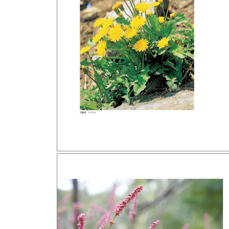
1) 김정한 「모래톱 이야기」 힘겨운 삶과의 대비, 
2) 윤흥길 「기억 속의 들꽃」 이 세상에 없는 기억
3) 강석경 「숲 속의 방」 1980년대 청춘의 방황, ‘
4) 최명희 《혼불》 기구한 여성의 부러진 날개, 여
5) 김훈 《칼의 노래》 전쟁 앞에 선 인간의 허무, 
6) 박완서 《아주 오래된 농담》 화려한 팜므파탈의
7) 김주영 《홍어》 순응 거부하는 파릇파릇한 기운
8) 이문열 《선택》 백 일 동안 붉게 피는 꽃, 배롱
9) 정유정 《7년의 밤》 파괴된 곳의 불길함, 가시박
10) 조정래 《허수아비춤》 풍성한 보랏빛 꽃송이,
4부 꽃, 삶을 만나다
1) 문순태 「철쭉제」 상처 치유하는 화해의 손길, 
2) 박경리 《토지》 가시 돋은 ‘꽃 중의 신선’, 해당
3) 조정래 《태백산맥》 태백산맥에 펼쳐진 여인들
4) 김영하 《검은 꽃》 멕시코 이주민들의 혹독한 삶
5) 김훈 《내 젊은 날의 숲》 한번 보면 잊을 수 없는
6) 공선옥 《영란》 사랑과 치유의 유달산 측백나무