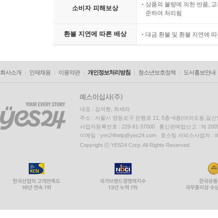
상품의 불량에 의한 반품, 교
소비자 피해보상
준하여 처리됨
환불 지연에 따른 배상
대금 환불 및 환불 지연에 
회사소개
인재채용
이용약관
개인정보처리방침
청소년보호정책
도서홍보안내
대표 : 김석환, 최세라
주소 : 서울시 영등포구 은행로 11, 5층~6층(여의도동,일신
사업자등록번호 : 229-81-37000 통신판매업신고 : 제 200
이메일 : yes24help@yes24.com 호스팅 서비스사업자 :
Copyright ⓒ YES24 Corp. All Rights Reserved.