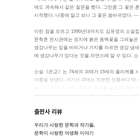
에도 계속해서 같은 질문을 했다. 그만큼 그 꽃은 
시작했다. 나중에 알고 보니 그 꽃은 씀바귀였다. --- 
이런 점을 모르고 1990년대까지도 김유정의 소설
문학촌 전시관에는 표지에 붉은 동백꽃을 그려놓은 
생강나무는 잎을 비비거나 가지를 자르면 생강 냄새가
에 생강나무가 있다는 것을 자연스레 알 수 있다. 소설
소설《은교》는 74세의 괴테가 19세의 울리케를 
여름을 보냈다. 거기서 괴테는 차분한 성품에다 막 
의 나이 차이가 났다. 괴테는 본심을 숨긴 채 울리
정중하게 거절의 뜻을 전달했다. 괴테는 바이마르
다. --- p.59
출판사 리뷰
2005년 3월 말 예닐곱 살 두 딸을 데리고 구례 
우리가 사랑한 문학과 작가들,
찬바람이 불어 두꺼운 외투를 입고 갔는데, 그곳은
문학이 사랑한 야생화 이야기
고, 가로수도 전부 산수유였다. 산수유뿐만 아니라 서