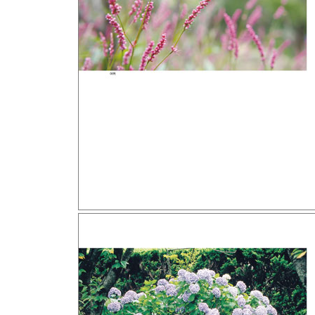
에필로그_ 정이현 「삼풍백화점」 _터트리지 못한 
추천사_ 시인 김용택 ｜ 소설가 정이현 ｜ 한국
도서목록