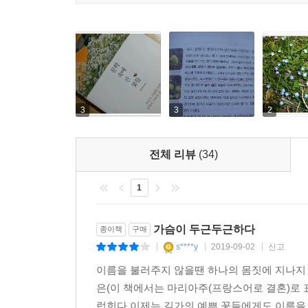
이밖에도 단란한 가정의 40대 가장으로서 들려주
바라본 날카롭고 재치 있는 글은 책을 읽는 재미를 
《문학 속에 핀 꽃들》은 그 이름을 알고 불러주기 
예술적인 상징으로 거듭나게 하는 책으로서 많은 
3
3
2
전체 리뷰
(34)
1
가슴이 두근두근하다
종이책
구매
s****y
2019-09-02
신고
|
|
|
이름을 불러주지 않을땐 하나의 몸짓에 지나지
은(이 책에서는 마리아주(프랑스어로 결혼)로 
럽힌다.이제는 길가의 예쁜 꽃들에게도 이름을 불