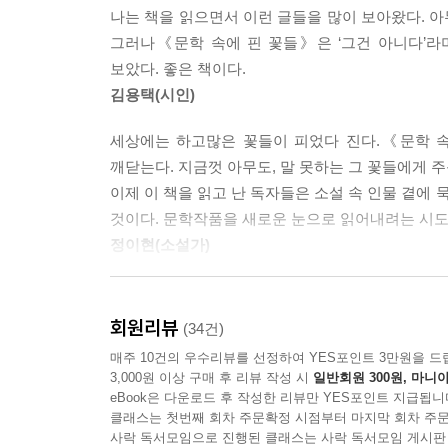
년 강원도 삼척 주민들이 ‘해당화 심기 운동’을 시작한 것
나는 책을 읽으면서 이런 글들을 많이 보아왔다. 아
33개의 소설로 만나는 100개의 꽃
그러나《문학 속에 핀 꽃들》은 ‘그건 아니다’라
소설에서 묘사도 심상치 않지만, 얼레지는 한번 보면
보았다. 좋은 책이다.
《문학 속에 핀 꽃들》은 소설에 가끔 등장하는 
기 때문이다. 얼레지가 꽃잎을 확 젖히는 이유는 
김용택(시인)
맞지 않고, 옥수수는 우리나라에 건너온 시기가 
보라색 삐죽삐죽한 무늬가 바로 꿀이 있다는 것을 
표현한 것은 잘못이라고 썼다. 또 김유정의 「동백
숲》에서 “꽃잎을 뒤로 활짝 젖히고 암술이 늘어진 성기
세상에는 하고많은 꽃들이 피었다 진다.《문학 속
점을 알지 못한 출판사에서 표지에 빨간 동백꽃을 
깨닫는다. 지금껏 아무도, 말 못하는 그 꽃들에게 
반면 꽃에 대한 의욕이 지나쳤는지, 단편 하나에 수
이제 이 책을 읽고 난 독자들은 소설 속 인물 곁에
저자가 직접 작가와 소통하며 자료를 수집하고 소설
에서 소설을 읽다보니 꽃에 대한 작가들의 관심 정
것이다. 문학작품을 새로운 눈으로 읽어내려는 시도
소설《칼의 노래》에 왜 쑥부쟁이와 옥수수를 넣
‘그래도 개나리가 나오잖아. 개나리를 소재로 삼으면서
정이현(소설가)
등장하는 ‘소나무를 껴안은 때죽나무’를 찾기 위
듭하다 결국 소설 속에서 야생화를 찾아 글을 써
걸기도 했다.
기자가 꽃에 얽힌 소설을 취재한 것을 보고 새삼 
양보하고 에필로그를 빌려 책에 넣기로 했다.
꽃을 이해할 수 있는 기회를 내놓은 것 같아 반갑다.
회원리뷰
(34건)
최명희의《혼불》에 왜 ‘여뀌’가 반복적으로 등장하
--- p.320
꽃과 나무, 풀들은 지역마다 이명에서 오는 혼동
매주 10건의 우수리뷰를 선정하여 YES포인트 3만원을 드
강이 흐르는데, ‘요’자가 바로 ‘여뀌 요’자다. 남
읽는 독자들에게 큰 선물이다. 강원 지방에서
3,000원 이상 구매 후 리뷰 작성 시
일반회원 300원, 마니아
개동백나무라 불렀다. 또 산수유는 이른 봄 생강
eBook은 다운로드 후 작성한 리뷰만 YES포인트 지급됩니
이렇듯 저자는 33개의 다양한 소설 작품을 다루면서,
클래스는 첫번째 회차 주문확정 시점부터 마지막 회차 주문
있다. 저자는 이 두 가지 차이를 명확하게 설명하고 
사락 독서모임으로 진행된 클래스는 사락 독서모임 게시판
하루가 25시간이라도 모자란다는 기자가 귀여운 두 