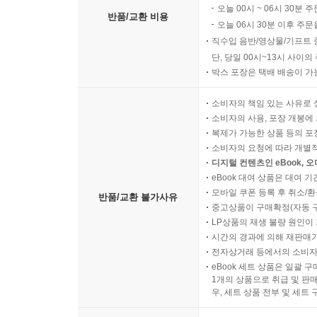
오늘 00시 ~ 06시 30분 
반품/교환 비용
오늘 06시 30분 이후 주문
직수입 음반/영상물/기프트 
단, 당일 00시~13시 사이
박스 포장은 택배 배송이 가
소비자의 책임 있는 사유로 
소비자의 사용, 포장 개봉에 
복제가 가능한 상품 등의 포장을 
소비자의 요청에 따라 개별
디지털 컨텐츠인 eBook, 
eBook 대여 상품은 대여 기
모바일 쿠폰 등록 후 취소/환
반품/교환 불가사유
중고상품이 구매확정(자동 
LP상품의 재생 불량 원인이 기
시간의 경과에 의해 재판매가
전자상거래 등에서의 소비자
eBook 세트 상품은 일괄 
1개의 상품으로 취급 및 판매
우, 세트 상품 전부 및 세트