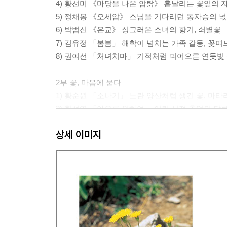
4) 황선미 《마당을 나온 암탉》 흩날리는 꽃잎의 
5) 정채봉 《오세암》 스님을 기다리던 동자승의 넋
6) 박범신 《은교》 싱그러운 소녀의 향기, 쇠별꽃
7) 김유정 「봄봄」 해학이 넘치는 가족 갈등, 
8) 권여선 「처녀치마」 기적처럼 피어오른 연둣빛
2부 꽃, 마음에 묻다
1) 황순원 「소나기」 노란 양산처럼 생긴 꽃, 마타
2) 황석영 「아우를 위하여」 어린 시절 추억의 달콤
3) 윤대녕 「3월의 전설」 꽃에 취한 비구니와 유부
상세 이미지
4) 이미륵 《압록강은 흐른다》 돌아가지 못할 고향
5) 이문구 《관촌수필》 안타까운 고향의 기억, 
6) 공지영 《봉순이 언니》 내년 봄에 다시 피어날,
7) 신경숙 《엄마를 부탁해》 엄마에게 보내는 최고
8) 이승우 《식물들의 사생활》 소나무를 껴안은 
3부 꽃, 세상에 맞서다