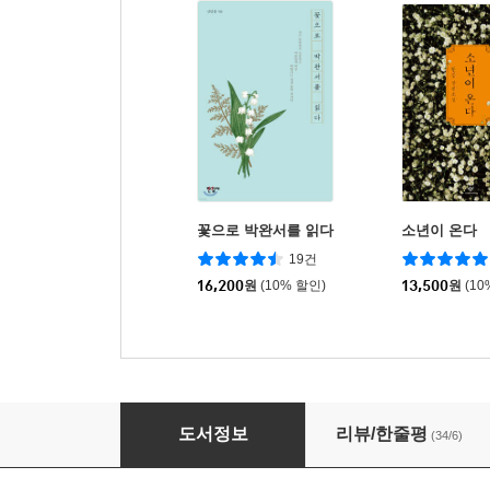
꽃으로 박완서를 읽다
소년이 온다
19건
16,200
원
(10% 할인)
13,500
원
(10
문학 속에 핀 꽃들
도서정보
리뷰/한줄평
(34/6)