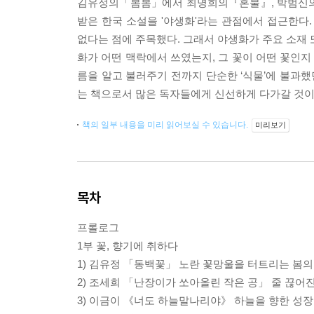
김유정의「봄봄」에서 최명희의『혼불』, 박범신의
받은 한국 소설을 '야생화'라는 관점에서 접근한다.
없다는 점에 주목했다. 그래서 야생화가 주요 소재 
화가 어떤 맥락에서 쓰였는지, 그 꽃이 어떤 꽃인지
름을 알고 불러주기 전까지 단순한 ‘식물’에 불과했
는 책으로서 많은 독자들에게 신선하게 다가갈 것이
책의 일부 내용을 미리 읽어보실 수 있습니다.
미리보기
목차
프롤로그
1부 꽃, 향기에 취하다
1) 김유정 「동백꽃」 노란 꽃망울을 터트리는 봄의
2) 조세희 「난장이가 쏘아올린 작은 공」 줄 끊어
3) 이금이 《너도 하늘말나리야》 하늘을 향한 성