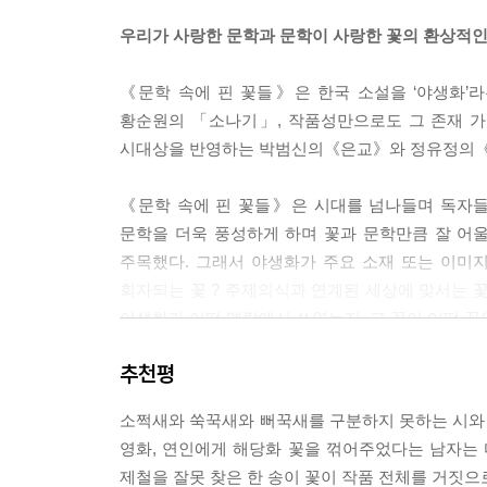
어서 제대로 ‘상춘’을 했다. 구례 장날은 3일과 8
우리가 사랑한 문학과 문학이 사랑한 꽃의 환상적인
니는 발견하지 못했다. --- p.112
《문학 속에 핀 꽃들》은 한국 소설을 ‘야생화’
《혼불》에는 왜 여뀌가 자주 등장할까. 소설의 배경
황순원의 「소나기」, 작품성만으로도 그 존재 가
가 ‘여뀌 요’자라는 것을 알면서 그 궁금증이 풀렸
시대상을 반영하는 박범신의《은교》와 정유정의《
만발했으면 이런 이름까지 얻었을까. 요천에 여뀌가
뀌와 늘 함께 등장하는 명아주도 어디에나 흔하디흔한 잡초
《문학 속에 핀 꽃들》은 시대를 넘나들며 독자들에
문학을 더욱 풍성하게 하며 꽃과 문학만큼 잘 어울리
‘능소화를 집안에서 키우면 좋지 않다’는 말은 능소
주목했다. 그래서 야생화가 주요 소재 또는 이미지
소화 꽃가루 때문에 시력을 잃을 위험은 거의 없다
회자되는 꽃 ? 주제의식과 연계된 세상에 맞서는 꽃
피운 것이 그 증거일 것이다. 게다가 최근에는 우리
야생화가 어떤 맥락에서 쓰였는지, 그 꽃이 어떤 꽃
올라가며 여름에 주황색 꽃을 피우는 식물이 바로 능
소화야?”라는 말이 절로 나올 것이다. --- p.217
추천평
꽃과 문학작품과의 환상적인 마리아주는《문학 속
소화 ? 외서댁 ? 이지숙 등을 박꽃 ? 치자꽃 ?
이런 해당화가《토지》에 반복적으로 나오는 이유는 
소쩍새와 쑥꾹새와 뻐꾹새를 구분하지 못하는 시와 
이밖에도 박범신의《은교》에서 은교를 묘사할 때 
그런데 이 해당화가 멸종 위기까지 몰린 적이 있다.
영화, 연인에게 해당화 꽃을 꺾어주었다는 남자는 
대표적인 예이다.
980년대 말에는 동해안에서 해당화를 거의 볼 수 
제철을 잘못 찾은 한 송이 꽃이 작품 전체를 거짓으