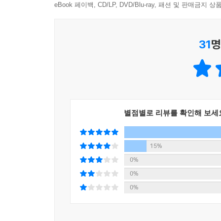
eBook 페이백, CD/LP, DVD/Blu-ray, 패션 및 판매금
김영하의《에네켄》에 등장하는, 100년에 한 번
정 덕분에 딸들은 계절에 맞추어 피고 지는 야생
‘소나무를 껴안은 때죽나무’, 박경리의《토지》에서
깨달으리라.《문학 속에 핀 꽃들》을 통해 많은 독
보기 드문 사진들도 만날 수 있다.
것 같다.
31
명
김태정(한국야생화연구소장)
10여 년간 수집해온 야생화의 기록, 소설 그리고 
어린 시절 여기저기 피어난 샐비어, 담을 기어오
배롱나무……. 엄마, 오누이, 친구의 따스하기도 
주변에 늘 아름답게 피어 있는 꽃들에 대해 우리는
체험을 가미한 필자의 착상이 훌륭하다. 중고생 
“아빠, 이게 무슨 꽃이야”라고 질문했는데, 무슨 
배울 것 같다. 중고생 등 학생들과 젊은 세대들이 
별점별로 리뷰를 확인해 보세
이한숙(서울중등국어교과교육연구회 회장(서울 당산
저자는 씀바귀를 시작으로 야생화를 직접 찾아다니
세계를 경험했다. 이처럼 열정적인 야생화 공부의
15%
저자는 딱딱한 정치에 ‘꽃’을 넣는 방식으로, 부드
0%
이어져 온 문학에 대한 남다른 관심은 일반인은 물
0%
0%
한결같은 ‘꽃 사랑’은 책의 목록을 두고 고심
아름다움에 관심을 갖고 제대로 녹여낸 작품이 더 
더욱 진하게 한다’는 문장에도 꽃과 문학에 대한 한