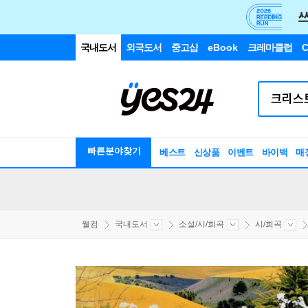
국내도서
외국도서
중고샵
eBook
크레마클럽
C
빠른분야찾기
베스트
신상품
이벤트
바이백
매
웰컴
국내도서
소설/시/희곡
시/희곡