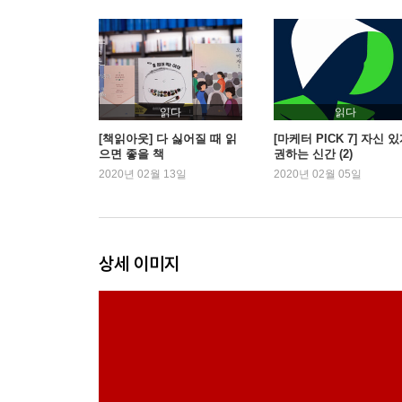
― 윌 로저스, 찰스 메이요, 오시프 가브릴로비치, 
찬드라세카라 라만
9 종교인들의 대답
― 모한다스 간디, 존 헤인즈 홈스, 에르네스트 딤닛
10 세 여성의 해석
읽다
읽다
― 메리 울리, 지나 롬브로소, 헬렌 윌스
[책읽아웃] 다 싫어질 때 읽
[마케터 PICK 7] 자신 
으면 좋을 책
권하는 신간 (2)
11 감옥에서의 단상
2020년 02월 13일
2020년 02월 05일
― 오언 C. 미들턴: 뉴욕 싱싱교도소 종신형 죄수 79
12 회의론자들의 발언
― 버트런드 러셀, 헤르만 카이절링, 버나드 쇼
상세 이미지
3부 나의 답장
13 삶의 의미에 관하여
옮긴이의 말