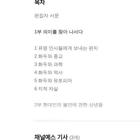
목차
편집자 서문
1부 의미를 찾아 나서다
1 유명 인사들에게 보내는 편지
2 화두와 종교
3 화두와 과학
4 화두와 역사
5 화두와 유토피아
6 지적 자살
2부 현대인의 불만에 관한 상념들
7 문인들의 응답
― 시오도어 드라이저, 헨리 멩켄, 싱클레어 루이스,
채널예스 기사
8 연예인, 예술가, 과학자, 교육자와 지도자 들의 견
(3개)