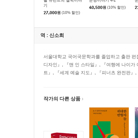
윌 듀런트의 철학이야
문명이야기 4-2
문
기
40,500
원
(10% 할인)
2
27,000
원
(10% 할인)
역 :
신소희
서울대학교 국어국문학과를 졸업하고 출판 편집자
디자인』, 『맨 인 스타일』, 『여행에 나이가 
트』, 『세계 예술 지도』, 『피너츠 완전판』
작가의 다른 상품