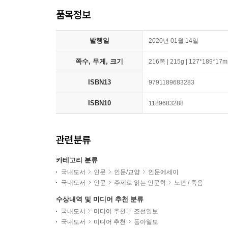
품목정보
발행일
2020년 01월 14일
쪽수, 무게, 크기
216쪽 | 215g | 127*189*17
ISBN13
9791189683283
ISBN10
1189683288
관련분류
카테고리 분류
국내도서
인문
인문/교양
인문에세이
국내도서
인문
주제로 읽는 인문학
노년 / 죽음
수상내역 및 미디어 추천 분류
국내도서
미디어 추천
조선일보
국내도서
미디어 추천
동아일보