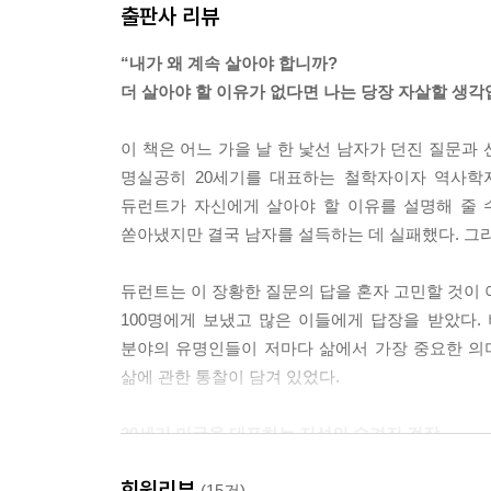
출판사 리뷰
“내가 왜 계속 살아야 합니까?
더 살아야 할 이유가 없다면 나는 당장 자살할 생각
이 책은 어느 가을 날 한 낯선 남자가 던진 질문과
명실공히 20세기를 대표하는 철학자이자 역사학자
듀런트가 자신에게 살아야 할 이유를 설명해 줄 
쏟아냈지만 결국 남자를 설득하는 데 실패했다. 그리
듀런트는 이 장황한 질문의 답을 혼자 고민할 것이 
100명에게 보냈고 많은 이들에게 답장을 받았다. 
분야의 유명인들이 저마다 삶에서 가장 중요한 의
삶에 관한 통찰이 담겨 있었다.
20세기 미국을 대표하는 지성의 숨겨진 걸작
회원리뷰
이 진귀한 편지들을 한데 엮고 자신의 성찰까지 보
(15건)