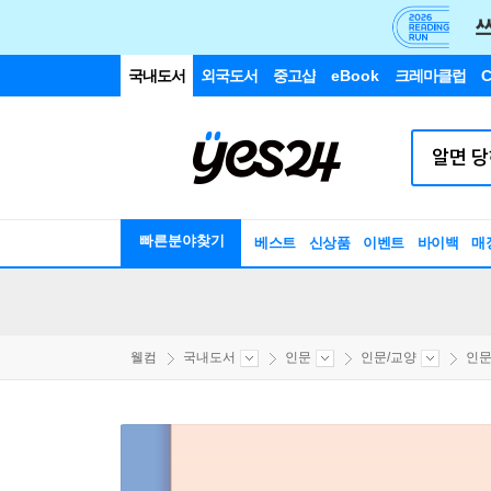
국내도서
외국도서
중고샵
eBook
크레마클럽
C
빠른분야찾기
베스트
신상품
이벤트
바이백
매
웰컴
국내도서
인문
인문/교양
인