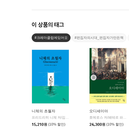
이 상품의 태그
#크레마클럽에있어요
#편집자의시대_편집자가만든책
니체의 초월자
오디세이아
프리드리히 니체 저/김철 편역
히읏
호메로스 저/페테르 파울 루벤스 그림/박문재 역
|
15,210
원
(10% 할인)
24,300
원
(10% 할인)