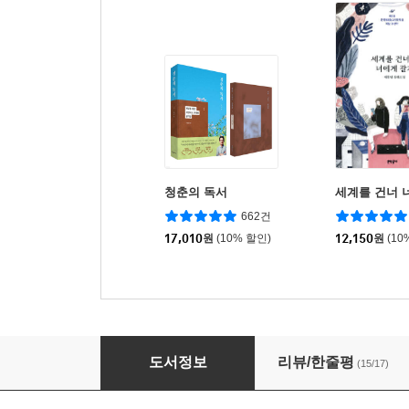
청춘의 독서
세계를 건너 
662건
17,010
원
(10% 할인)
12,150
원
(10
내가 왜 계속 살아야 합니까
도서정보
리뷰/한줄평
(15/17)