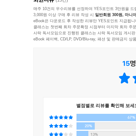
비슷한 시기에 출간된 다른 책들은 모두 세계적
매주 10건의 우수리뷰를 선정하여 YES포인트 3만원을 드
3,000원 이상 구매 후 리뷰 작성 시
일반회원 300원, 마니아
제작되어 소수의 독자에게만 읽혔고 남아 있는 초
eBook은 다운로드 후 작성한 리뷰만 YES포인트 지급됩니
편집자이자 훗날 윌듀런트재단의 설립자가 된 존 리
클래스는 첫번째 회차 주문확정 시점부터 마지막 회차 주문
중에서 여러모로 가장 중요한 작품이며, 여러 비관
사락 독서모임으로 진행된 클래스는 사락 독서모임 게시판
eBook 페이백, CD/LP, DVD/Blu-ray, 패션 및 판매금
삶의 의미라는 거대한 화두와 굳건히 씨름한 지성
사람이라면 누구나 자기 삶의 가치와 의미에 대
15
명
고민하는 독자라면 듀런트의 진지하지만 유머가 담긴
별점별로 리뷰를 확인해 보세
67%
20%
13%