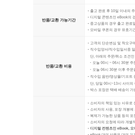
Chapter 15 PhoneGap으로 네이티브 앱 만들기
출고 완료 후 10일 이내의 
01_ PhoneGap 설치하기
디지털 콘텐츠인 eBook의 
반품/교환 가능기간
02_ 앱 강화하기
중고상품의 경우 출고 완료일
모바일 쿠폰의 경우 유효기간(
03_ PhoneGap API 개요
04_ Plugin
고객의 단순변심 및 착오구
05_ 모바일 웹앱(Mobile Web App)과 네이티브 앱(Nat
직수입양서/직수입일서중 일
06_ 모두 합쳐 넣기
단, 아래의 주문/취소 조건인
07_ 앱 스토어(App Store)에 등록하기
오늘 00시 ~ 06시 30분 
반품/교환 비용
08_ 정리
오늘 06시 30분 이후 주문
직수입 음반/영상물/기프트 
단, 당일 00시~13시 사이
박스 포장은 택배 배송이 가
소비자의 책임 있는 사유로 
소비자의 사용, 포장 개봉에 
복제가 가능한 상품 등의 포장을 
소비자의 요청에 따라 개별
디지털 컨텐츠인 eBook, 
eBook 대여 상품은 대여 기