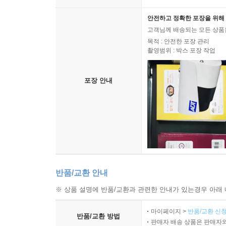
06_ 요약
안전하고 정확한 포장을 위해 
Chapter 13 모바일 테스팅
고객님께 배송되는 모든 상품을
01_ Test-Driving Code
목적 : 안전한 포장 관리
촬영범위 : 박스 포장 작업
02_ 성능 테스트
03_ 자동화된 테스트
04_ A/B 테스트
포장 안내
05_ 모두 합쳐넣기
06_ 요약
Chapter 14 고급 주제
01_ 크로스 도메인 커뮤니케이션(Cross-Domain Comm
02_ 서버 전송 이벤트
03_ 웹 소켓
반품/교환 안내
04_ 웹 워커
※ 상품 설명에 반품/교환과 관련한 안내가 있는경우 아래 
05_ 히스토리 관리
06_ 요약
마이페이지 >
반품/교환 신청
반품/교환 방법
판매자 배송 상품은 판매자와