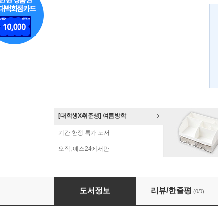
[대학생X취준생] 여름방학
기간 한정 특가 도서
오직, 예스24에서만
iOS 모바일 웹앱
도서정보
리뷰/한줄평
(0/0)