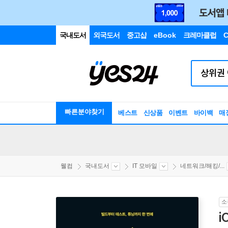
국내도서
외국도서
중고샵
eBook
크레마클럽
C
빠른분야찾기
베스트
신상품
이벤트
바이백
매
웰컴
국내도서
IT 모바일
네트워크/해킹/...
소
i