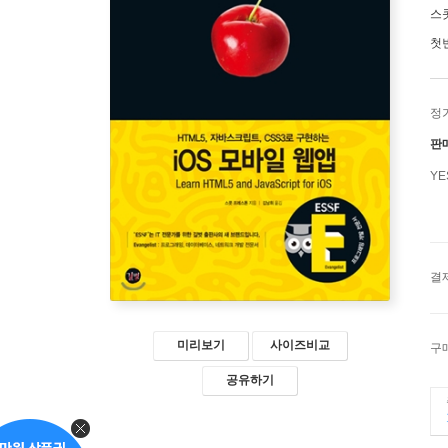
스
첫
정
판
Y
결
미리보기
사이즈비교
구
공유하기