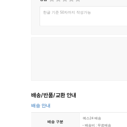
02_ Audio와 Video 예제
03_ 모두 합쳐넣기
한글 기준 50자까지 작성가능
04_ 요약
Chapter 11 네이티브 서비스 사용하기
01_ 오리엔테이션(Orientation)
02_ 가속도(Acceleration)
03_ 커스텀 링크(Custom Link)
04_ 모두 합쳐넣기
05_ 요약
Chapter 12 오프라인 앱과 저장소
01_ 캐쉬 매니페스트(Cache Manifest)란?
배송/반품/교환 안내
02_ 쿠키(Cookie)
배송 안내
03_ 로컬 저장소(Local Storage)
04_ 세션 저장소(Session Storage)
예스24 배송
05_ 모두 합쳐넣기
배송 구분
배송비 : 무료배송