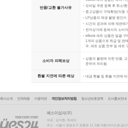
모바일 쿠폰 등록 후 취소/환
반품/교환 불가사유
중고상품이 구매확정(자동 
LP상품의 재생 불량 원인이 기
시간의 경과에 의해 재판매가
전자상거래 등에서의 소비자
eBook 세트 상품은 일괄 
1개의 상품으로 취급 및 판매
우, 세트 상품 전부 및 세트
상품의 불량에 의한 반품, 교
소비자 피해보상
준하여 처리됨
환불 지연에 따른 배상
대금 환불 및 환불 지연에 
회사소개
인재채용
이용약관
개인정보처리방침
청소년보호정책
도서홍보안내
대표 : 김석환, 최세라
주소 : 서울시 영등포구 은행로 11, 5층~6층(여의도동,일신