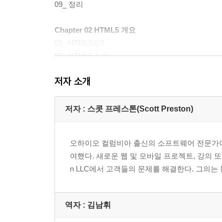
09_ 정리
Chapter 02 HTML5 개요
01_ HTML5란?
02_ HTML5 지원
03_ HTML5 개요
저자 소개
04_ 모두 합쳐 넣기
05_ 요약
저자 : 스콧 프레스톤(Scott Preston)
Chapter 03 CSS3와 iOS 스타일링
01_ CSS3란?
오하이오 컬럼비아 출신의 소프트웨어 전문가이
02_ CSS 기본
여했다. 새로운 웹 및 모바일 프로젝트, 강의 또
03_ 미디어 퀴리(Media Query)와 미디어 셀렉터(Media
n LLC에서 고객들의 문제를 해결한다. 그의는 블로그(h
04_ 홈 스크린에 저장하기
05_ CSS3의 간단한 개요
06_ iOS를 위한 스타일
역자 : 김남휘
07_ 모두 합쳐 넣기