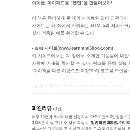
아이폰, 아이패드용 “웹앱”을 만들어보자!
01_ 유용성
02_ 사이트 네비게이션
이 책은 특이하게 두 개의 사이트와 같이 연관되어 
03_ 아이패드 네비게이션
사이트는 이 책에서 소개하는 HTML5와 자바스
04_ 터치 상호작용
실제 적용된 예를 확인할 수 있다.
05_ 모두 합쳐 넣기
06_ 요약
- 실습 사이트(www.learnhtml5book.com)
이 사이트에서는 각 장에서 소개한 기능들에 대한 
Chapter 07 GPS와 구글 맵
사용해 예제를 확인할 수 있다. 링크를 통해 실습
01_ GPS 좌표
"페이지를 다른 이름으로 저장"하여 코드를 확인할 
02_ 구글 맵 사용하기
03_ 모두 합쳐 넣기
- 실제 예제 사이트(www.grandviewave.com/m)
04_ 요약
그랜드뷰 애비뉴(Grandview Avenue) 사이
되고 있다). 각 장의 마지막에 있는 "모두 합쳐 
Chapter 08 애니메이션과 효과
회원리뷰
(0건)
01_ CSS 트릭
이 두 사이트를 통해 HTML5와 자바스크립트 코드
매주 10건의 우수리뷰를 선정하여 YES포인트 3만원을 드
02_ CSS 트랜지션(Transition)
3,000원 이상 구매 후 리뷰 작성 시
일반회원 300원, 마니아
03_ CSS 트랜스폼(Transform)
eBook은 다운로드 후 작성한 리뷰만 YES포인트 지급됩니