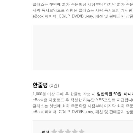
이 책을 통해 배울 수 있는 것들
클래스는 첫번째 회차 주문확정 시점부터 마지막 회차 주문
04_ 키 프레임(Key frame) 애니메이션
사락 독서모임으로 진행된 클래스는 사락 독서모임 게시판
05_ 자바스크립트 추가하기
iOS 개발에 필요한 HTML5 기능 소개
eBook 페이백, CD/LP, DVD/Blu-ray, 패션 및 판매금
06_ jQuery 효과
유연하고 효과적인 제어가 가능한 앱 개발을 위한 
07_ 모두 합쳐 넣기
iOS의 유용성과 성능 향상을 위한 팁
08_ 요약
이미지, 애니메이션 그리고 위치 정보 등과 같은 기
아이패드용 앱으로 커스트마이즈 하는 방법
Chapter 09 캔버스(Canvas)
Objective-C를 사용하지 않고 네이티브 iOS 기능을
01_ 캔버스 기본
02_ 그리기 예제
이 책의 독자
03_ 터치 시 원을 그리는 예제
iOS 모바일 웹앱을 만들고자 하는 개발자
04_ 이미지 처리 예제
한줄평
(0건)
05_ 애니메이션 예제
1,000원 이상 구매 후 한줄평 작성 시
일반회원 50원, 마니
06_ 모두 합쳐넣기
eBook은 다운로드 후 작성한 리뷰만 YES포인트 지급됩니
07_ 요약
클래스는 첫번째 회차 주문확정 시점부터 마지막 회차 주문
eBook 페이백, CD/LP, DVD/Blu-ray, 패션 및 판매금
Chapter 10 오디오와 비디오
01_ 오디오와 비디오 태그 개요
평점