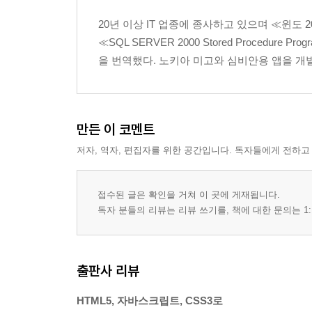
08_ 요약
20년 이상 IT 업종에 종사하고 있으며 ≪윈도 20
Chapter 04 자바스트립트와 API
≪SQL SERVER 2000 Stored Procedur
01_ 자바스크립트란?
을 번역했다. 노키아 미고와 심비안용 앱을 개발
02_ 자바스크립트 사용하기
03_ API 작성하기
04_ 자바스크립트 프레임워크
만든 이 코멘트
05_ 모두 합쳐 넣기
06_ 요약
저자, 역자, 편집자를 위한 공간입니다. 독자들에게 전하고
Chapter 05 모바일 프레임워크
접수된 글은 확인을 거쳐 이 곳에 게재됩니다.
01_ jQuery Mobile 개요
독자 분들의 리뷰는 리뷰 쓰기를, 책에 대한 문의는 1:
02_ 페이지 작업하기
03_ 툴바와 버튼
04_ 모두 합쳐 넣기
출판사 리뷰
05_ 요약
HTML5, 자바스크립트, CSS3로
Chapter 06 유용성, 네비게이션 그리고 터치