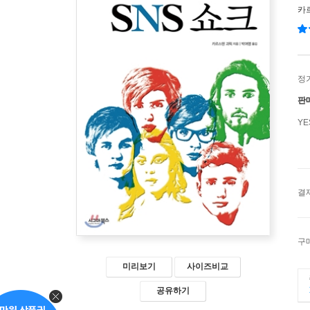
카
정
판
Y
결
구
미리보기
사이즈비교
공유하기