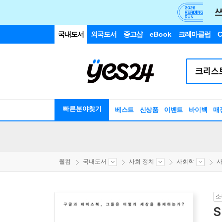
국내도서
외국도서
중고샵
eBook
크레마클럽
C
빠른분야찾기
베스트
신상품
이벤트
바이백
매
웰컴
국내도서
사회 정치
사회학
소
S