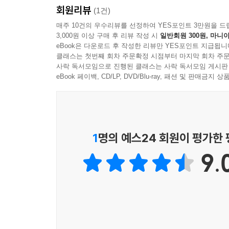
기업들이 네트워크에 치고 들어와 인터넷상의 콘텐츠
회원리뷰
넘기는 행위, 다양한 분야로 콘텐츠를 확장하는 과정
(1건)
정당한 경쟁을 흩뜨리지 않도록 막는 것이다. 지
두 번째 장에서는 지식의 차원과 커뮤니케이션의 
매주 10건의 우수리뷰를 선정하여 YES포인트 3만원을 드
그런데 지금 이 중립성이 위험에 처해있다. 특히 이
3,000원 이상 구매 후 리뷰 작성 시
일반회원 300원, 마니아
어떻게 이용하고 있으며 그 폐해는 무엇인지 본격적
이미 몇몇 통신업체들과 짜고 모바일 시장 독점을 
eBook은 다운로드 후 작성한 리뷰만 YES포인트 지급됩니
클래스는 첫번째 회차 주문확정 시점부터 마지막 회차 주문
첫 번째로 기술의 혁신이 지식에 접근하는 방식에
---「이제는 개인전이다｜중립성의 종말」 중에서
사락 독서모임으로 진행된 클래스는 사락 독서모임 게시판
대한 사고를 거치지 않고 검색엔진에서 나열하는 
eBook 페이백, CD/LP, DVD/Blu-ray, 패션 및 판매금
의한 새로운 데이터 형식의 출현과 이것이 원저작
산업 전반에 미친 타격에 대해 설명한다. 세 번째
대한 검증 과정이 생략된 채 순식간에 유포되는 문
등이 당사자의 동의 없이 열람되거나 정부나 기업 
1
명의 예스24 회원이 평가한
9.
세 번째 장에서는 점차 진행되고 있는 클라우드 컴
여론을 한데 모아 거대 기업들의 개인 정보수집
위험성에 대해 견지하는 사회적 담론을 형성할 수 
새로운 기술의 개발과 인터넷의 발전이 우리의 삶
자유롭게 하는지 성찰하게 해준다.