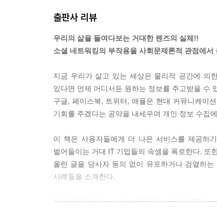
는 연구 결과가 나왔을까. 그런데 이런 경우 장기
출판사 리뷰
다. 결국 인터넷은 빠른 결정을 내리는 데에는 도움
대해지다｜새로운 학습 방식_ 뇌 대신 구글」 중에
우리의 삶을 들여다보는 거대한 렌즈의 실체!!
소셜 네트워킹의 부작용을 사회문제론적 관점에서 
모든 아이폰과 아이팟 터치 단말기에 원격 제어 기
다. 이는 바이러스를 퍼뜨린다든지, 다른 피해를 일
지금 우리가 살고 있는 세상은 물리적 공간에 의
이다. 그러나 이는 동시에 애플의 마음에 들지 않는
있다면 언제 어디서든 원하는 정보를 주고받을 수 있
했다면 이것은 온전히 우리의 소유다. 그런데 이러한
구글, 페이스북, 트위터, 애플은 현대 커뮤니케이
제든지 제품에 대한 기업의 검열을 받을 준비가 되어
기회를 주겠다는 공약을 내세우며 개인 정보 수집에
2004년 11월 24일. 중국 신문기자 시 타오가 
이 책은 사용자들에게 더 나은 서비스를 제공하기
는 이메일에 톈안먼 사건 15주년에 앞서 중국 정부
벌어들이는 거대 IT 기업들의 속셈을 폭로한다. 
자행하고 있음을 알려준 셈이다. 그렇다면 중국 정
올린 글을 당사자 동의 없이 유포하거나 검열하는
드러났다. 시 타오는 야후의 메일 계정을 사용했던
사례들을 소개한다.
의지와 상관없이 노출되었으며, 수감되는 상황에까지
첫 번째 장에서는 소셜 네트워크 서비스 구축, 
인터넷을 통해 전달되는 모든 데이터 꾸러미는 변질
그들의 사업 영역을 확장해왔는지 되짚어보며, 그 