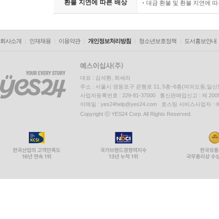
환불 지연에 따른 배상
대금 환불 및 환불 지연에 
회사소개
인재채용
이용약관
개인정보처리방침
청소년보호정책
도서홍보안내
대표 : 김석환, 최세라
주소 : 서울시 영등포구 은행로 11, 5층~6층(여의도동,일신
사업자등록번호 : 229-81-37000 통신판매업신고 : 제 200
이메일 : yes24help@yes24.com 호스팅 서비스사업자 :
Copyright ⓒ YES24 Corp. All Rights Reserved.