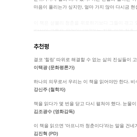
화하지 않았다. 김 씨의 장례식 내내 차가운 가을비가 
마음이 풀리는가 싶지만, 얼마 가지 않아 다시금 현
물에 녹아내린 청춘」
이 책은 섣불리 청춘을 위로하기보다 그들이 겪고 
젊은 나이에 갑자기 백혈병에 걸려 죽어버리다니, 
‘당신의 고통은 무엇입니까?’라는 질문 아래 청춘
나 없는 집안이다. 유미 역시 건강하고 건강한 아
매우 구체적이고 개별적인 여러 청춘들의 가슴 먹먹
백혈병에 걸려 스물세 살에 죽었다. 억울했다. 어쩌
추천평
꿈을 어떻게 꾸는 건지조차 모르는 고등학생 소녀
그날부터 투사가 됐다.
옮겼지만 갈수록 삶이 불안해지는 30대 회사원, 
결코 ‘힐링’ 따위로 해결할 수 없는 삶의 진실들이 
살해당한 여성….
황상기 씨의 예상대로 유미 혼자만 죽은 게 아니었
이택광 (문화평론가)
록 유미의 병은 산업재해, 업무상 질병이라는 확신이
노동, 돈, 경쟁, 여성을 키워드로 묶은 모두 24
가에서 소주 한잔 하자고 해서 함께 횟집에 갔다. 
하나의 의무로서 우리는 이 책을 읽어야만 한다. 비
힘으로는 목소리를 낼 수 없는 사람들의 목소리를 
“왜 산업재해가 아니냐”며 욕까지 퍼붓고 일어나 나왔
강신주 (철학자)
그리하여 지금 청춘들에게 정작 필요한 것은 얄팍한 
테니 삼성을 비판하지 말아 달라”는 제안까지 건넸다
책을 읽다가 몇 번을 닫고 다시 펼쳐야 했다. 눈물이
나쁜 사회에서 살지 않을 권리
김조광수 (영화감독)
백혈병으로 죽어간 삼성의 어린 노동자들은 대부분 1
숙사만 오가며 하라는 대로 일만 했으며, 너무 착해
이 책을 읽으면 ‘아프니까 청춘이다’라는 말을 건네기
저마다의 사연은 다르지만 저자가 찾아간 고통의 현장
기서 싸움을 끝내지 않으려고 한다. 더 많은 피해자
김진혁 (PD)
제도가, 나쁜 편견이 청춘을 짓누르고 있었다. 그 