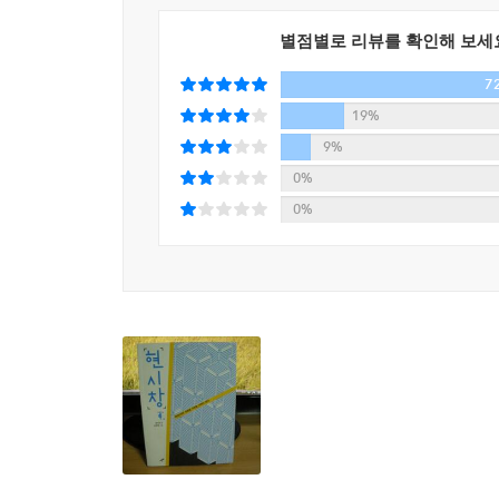
건’을 벌써 20주 연속 달성하고 있다. 정말 쉬지 
특히 임지선은 단지 취재한 내용에 형식적으로 이야
별점별로 리뷰를 확인해 보세
이 보고서를 읽으면서 저는 저항과 해방의 근거가 
느새 1000만 원 가까이 된다.
에서 발군의 실력을 발휘하며 보여준 그의 ‘이야기식
- 함세웅 (가톨릭 신부)
7
우리 시대 여러 청춘들의 삶을 감동적이고 정직한
1년 전을 떠올렸다. 당시 그는 외국계 홍보회사에 
19%
재구성되면서 살아 있는 현실로 탈바꿈된다. 한편 
글쓴이의 냉정하리만큼 절제된 문체는 이웃의 고통에
고작 3년 뒤 홍보회사를 스스로 박차고 나가 보험 
9%
이해할 수 있을 것이다.
홍세화 (진보신당 대표)
만 원도 채 되지 않았다. 몸은 바쁘고 월급은 적
0%
어려웠다. 생각이 여기에 미치자 더이상 꿈만 좇을 수
0%
감동적인 텍스트와 위트 있는 그림의 만남
그때부터 최 씨는 돈만 생각했다. 돈을 벌기 위해 
이 책에서 돋보이는 또 하나의 요소는 그림이다.
벌었고 꿈꾸던 결혼도 앞두고 있다. 그런데 자꾸만
작품을 책에 실었다. 23컷의 그림들은 텍스트를 
두렵다. 어디서부터 잘못된 걸까.--- 「2-4 어느 
세계에서: 워바타》 등에서 보여준 픽토그램 기
위트와 유머가 가득하다. 이는 텍스트 전반에 흐
아직까지 빈곤층이 모여 사는 밀집 지역, 영구임대아파
상상과 성찰을 채워넣을 수 있게끔 돕는다.
자신이 왜 잘 안 씻게 됐는지도 “모른다.” 지금 뭐
기처럼 옹알대며 작게 말한다. “세상에 어떤 직업이
직업은 미싱사뿐이다. 아버지가 오래 해온 일이다. 
원 넘게 버는 일을 하고 싶다”는 것이 현재까지 미