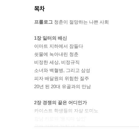
목차
프롤로그
청춘이 절망하는 나쁜 사회
1장 일터의 배신
이마트 지하에서 잠들다
쇳물에 녹아내린 청춘
비정한 세상, 비정규직
소녀와 백혈병, 그리고 삼성
피자 배달원의 위험한 질주
20년 된 20대 유골과의 만남
2장 경쟁의 끝은 어디인가
카이스트 학생들의 자살 도미노
강남 키드의 ‘묻지마 살인’
공부 감옥에 갇힌 세 자매
어느 영업맨의 하루