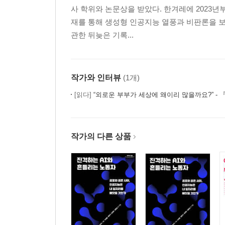
부모에게 살해된 화양동 세 살배기
사 학위와 논문상을 받았다. 한겨레에 2023년부
재를 통해 생성형 인공지능 열풍과 비판론을 보
에필로그
비와 당신, 그리고 앞으로 만날 당신에게
관한 뒤늦은 기록...
작가와 인터뷰
(1개)
[읽다]
“외로운 부부가 세상에 왜이리 많을까요?” - 『왜 우리는 혼자가 되
작가의 다른 상품