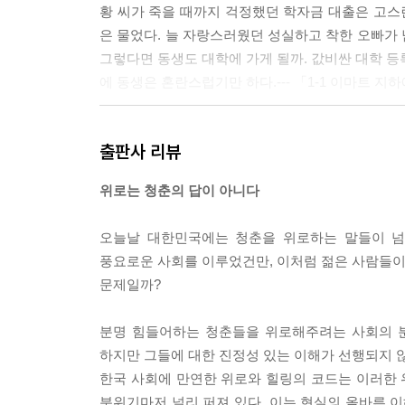
황 씨가 죽을 때까지 걱정했던 학자금 대출은 고스란
은 물었다. 늘 자랑스러웠던 성실하고 착한 오빠가
그렇다면 동생도 대학에 가게 될까. 값비싼 대학 등
에 동생은 혼란스럽기만 하다.--- 「1-1 이마트 지
남자가 죽었다, 남자는 펄펄 끓는 용광로 옆에서 일
출판사 리뷰
만 아직도 한국의 철강회사 현장에서는 종종 발생하는
을밤, 펄펄 끓는 용광로에서 숨진 청년의 모습은 
위로는 청춘의 답이 아니다
7일 새벽, 김 씨는 여느 때처럼 작업복 차림으로 전
오늘날 대한민국에는 청춘을 위로하는 말들이 넘
7시까지 근무하는 조였다. 야근은 언제나 사람의 집
풍요로운 사회를 이루었건만, 이처럼 젊은 사람들이 
씨가 전기로 입구 옆에 걸쳐 있는 철근 조각을 치우
문제일까?
는 모습이었다. 김 씨는 소리도 지르지 못했다. 동
이었다.
분명 힘들어하는 청춘들을 위로해주려는 사회의 분
하지만 그들에 대한 진정성 있는 이해가 선행되지 않
김 씨가 사망한 작업 현장을 둘러본 뒤 회사 쪽 사
한국 사회에 만연한 위로와 힐링의 코드는 이러한
하는 본사 건물은 서울에 있는 어떤 건물보다도 멋
분위기마저 널리 퍼져 있다. 이는 현실의 올바른 이