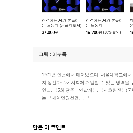
진격하는 AI와 흔들리
진격하는 AI와 흔들리
는 노동자 (큰글자도서)
는 노동자
은
37,000
원
16,200
원
(10% 할인)
1
그림 : 이부록
1971년 인천에서 태어났으며, 서울대학교에서 
지 생산자로서 사회에 개입할 수 있는 영역을 
었고, 〈5회 광주비엔날레〉, 〈신호탄전〉(국
는 『세계인권선언』, 『...
만든 이 코멘트