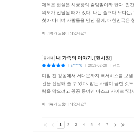
들도 눈치를 보기 시작했다. 하루 종일 아무도 이 씨
제목은 현실은 시궁창의 줄임말이라 한다. 인간
워주지 않았다. 노골적인 왕따는 자살을 생각하게 할
의도가 전달될 때가 있다. 나는 슬프다 보다는,
찾아 다니며 사람들을 만난 끝에, 대한민국은 청
2010년 4월, 마침내 길고 힘든 싸움의 결판이 났다
결했다. 자신이 다니는 회사와 싸우면서도 결코 사표
이 리뷰가 도움이 되었나요?
사를 나온 것이 아니었다. 로스쿨 입학 준비를 마치
직시하며 나처럼 외롭고 힘들게 싸워야 하는 사람들을 
내 가족의 이야기, [현시창]
종이책
신말석이라는 쉰두 살의 남자는 588의 오랜 단골이
s*****6
2013-02-28
신고
|
|
|
밖에서 따로 만나자, 함께 살자, 이 일을 그만둬라…
며칠 전 강동에서 서대문까지 퀵서비스를 보낼 일
마침내 그는 흉기를 들고 박 씨를 찾아갔다. 살해 방
건을 전달해 줄 수 있다. 받는 사람이 급한 것
자했다고 밝혔다. 비영리 민간단체 ‘이룸’의 한 활동
람을 막으려고 꽁꽁 동여맨 마스크 사이로 “감사
간대는 성매매 여성을 지켜주는 이가 없어 오히려 
이 리뷰가 도움이 되었나요?
타임스퀘어에서 시작한 성매매 여성들의 질주는 바로 
성들은 유리방 앞에 다다라 모두 미끄러져 넘어졌다.
해진 알몸의 여성들은 바닥을 뒹굴며 통곡을 했다. 
1
2
3
4
5
6
7
미 2009년 9월 국내 최대 복합쇼핑몰 타임스퀘어