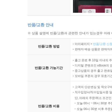
됐다. 1억 원을 빚으로 뚜레쥬르 매장을 넘겨받았
침이 떨어졌다. 본사가 리모델링을 요구할 경우 가맹
존폐를 결정지을 법한 날이 다가오고 있었다. 12월
씨는 마음이 바빴다.
반품/교환 안내
※ 상품 설명에 반품/교환과 관련한 안내가 있는경우 아래 
달콤한 빵을 둘러싼 씁쓸하고 살벌한 ‘빵집 전쟁’은
형 체인점 본사는 돈을 벌지만 빵집 주인에서 가맹
마이페이지 >
반품/교환 신청
반품/교환 방법
를 위해 치열한 대리전을 치르고 있는 형국이다. 
판매자 배송 상품은 판매자와
반경 500미터 안에서 파리바게뜨 두 곳, 뚜레쥬르
출고 완료 후 10일 이내의 
를 일이다.
디지털 콘텐츠인 eBook의 
반품/교환 가능기간
중고상품의 경우 출고 완료일
--- 「4-4 쥐식빵 사건」
모바일 쿠폰의 경우 유효기간(
고객의 단순변심 및 착오구
직수입양서/직수입일서중 일
단, 아래의 주문/취소 조건인
오늘 00시 ~ 06시 30분 
반품/교환 비용
오늘 06시 30분 이후 주문