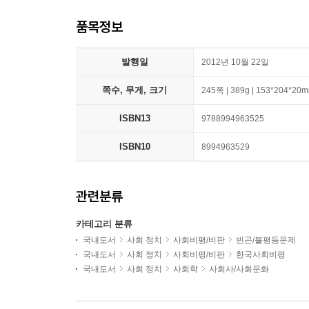
품목정보
발행일
2012년 10월 22일
쪽수, 무게, 크기
245쪽 | 389g | 153*204*20
ISBN13
9788994963525
ISBN10
8994963529
관련분류
카테고리 분류
국내도서
사회 정치
사회비평/비판
빈곤/불평등문제
국내도서
사회 정치
사회비평/비판
한국사회비평
국내도서
사회 정치
사회학
사회사/사회문화