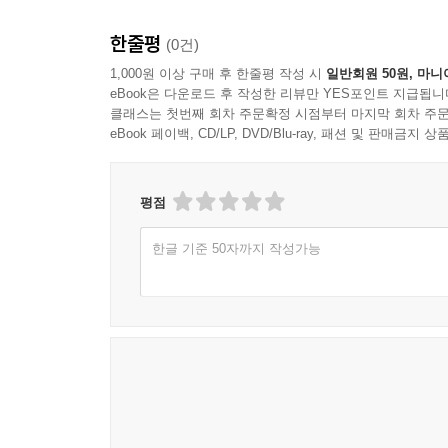
이 이어지면서 집창촌은 숨통이 끊어지기 일보 직전
한줄평
(0건)
“여자로서의 삶을 포기하고 들어온 건데 제 마음은 
1,000원 이상 구매 후 한줄평 작성 시
일반회원 50원, 마니
eBook은 다운로드 후 작성한 리뷰만 YES포인트 지급됩니
지가 너무나 한스럽고 성매매가 죽도록 싫지만, 집
클래스는 첫번째 회차 주문확정 시점부터 마지막 회차 주문
까요? 어딘지도 모르는 곳에서 낯선 남자와 단둘이
eBook 페이백, CD/LP, DVD/Blu-ray, 패션 및 판매금
들이 있잖아요. 성매매 여성들을 아무런 대책 없이 
수록 화려해지고 그 뒷골목은 더욱더 어두워진다. 거기
평점
서울 마포구의 한 주상복합 아파트에서 만삭인 박아
한글 기준 50자까지 작성가능
였다. 발견 당시 박 씨는 잠옷을 입고 있었다. 허
들어간 상체는 바닥에서 조금 떠 있었다. 숙여진 머
닥이 잡히는 듯 했으나 곧 살인 가능성이 점쳐졌다.
백 씨 쪽 변호인이 캐나다 법의학자 마이클 스벤 폴
상한 자세에 빠진 사람이 꼼짝 못한 채 숨 막혀 죽
법의학자’ 사이의 싸움 구도로 흘러갔다. 서중석 국
발견돼야 하는데, 박 씨의 옷에 묻어 있는 소변이 