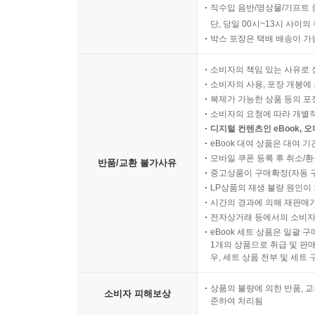
직수입 음반/영상물/기프트 
단, 당일 00시~13시 사이
박스 포장은 택배 배송이 가
소비자의 책임 있는 사유로 
소비자의 사용, 포장 개봉에 
복제가 가능한 상품 등의 포장을 
소비자의 요청에 따라 개별
디지털 컨텐츠인 eBook, 
eBook 대여 상품은 대여 기
모바일 쿠폰 등록 후 취소/환
반품/교환 불가사유
중고상품이 구매확정(자동 
LP상품의 재생 불량 원인이 기
시간의 경과에 의해 재판매가
전자상거래 등에서의 소비자
eBook 세트 상품은 일괄 
1개의 상품으로 취급 및 판매
우, 세트 상품 전부 및 세트
상품의 불량에 의한 반품, 교
소비자 피해보상
준하여 처리됨