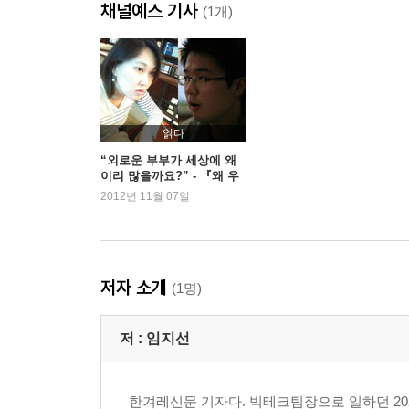
채널예스 기사
영구임대아파트의 회색빛 꿈
(1개)
가난한 명문대생의 눈물
대출 사기단에 걸려 가짜 결혼한 청춘
3장 당신도 여자라면
회사가 나를 성희롱했다
읽다
그놈 목소리, 콜센터는 우울하다
“외로운 부부가 세상에 왜
이리 많을까요?” - 『왜 우
유리방에 갇힌 영혼
리는 혼자가 되었나?』이정
2012년 11월 07일
캄보디아 신부의 남편 탈출
국, 임지선 인터뷰
탈북소녀의 결혼 이야기
미혼모로 살아간다는 것
저자 소개
(1명)
4장 그리고 사건은 계속된다
만삭의 의사부인 사망사건
저 :
임지선
온라인 논객의 죽음
양심적 병역거부한 예비 법조인
쥐식빵 사건
한겨레신문 기자다. 빅테크팀장으로 일하던 20