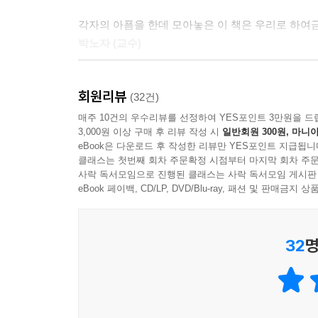
서울 강남의 거대한 삼성 본관 앞에 딸의 사진을 들고 
“자존심도 인권도 포기한 채 성과를 강요하는 직
각자의 아픔을 한데 모아놓은 이 책은 우리로 하여금
휘둘러도 벗어나기 힘든 가부장제 사회”가 만들
발길이 닿는 대로 걸었다. 정신을 차려보니 어린 시
박노자 (교수)
들여다보며 청춘이 겪는 문제의 본질에 대해 이렇게 
까. 이제 겨우 대학교 2학년인데. 이 끝없는 절망감
오후 1시 20분, 102동 현관 앞을 지나던 요구르트
‘긍정적 사고를 가지라’ 따위의 말로 멘토 행세하는
우리는 현재 한국 사회가 청춘들에게 건네는 위로가
번째 카이스트 학생의 자살이었다.
회원리뷰
김규항 (칼럼니스트)
(32건)
사람의 개별적인 위로만으로는 치유될 수 없는 삶들
매주 10건의 우수리뷰를 선정하여 YES포인트 3만원을 드
높은 학비에 고통받는 청춘들에게 필요한 것은 낮은 
젊음이 무슨 고래 심줄이란 말인가. 얕은 힐링으로 
영재들을 모아두고 학교는 잔인하게 상대평가를 실시했
3,000원 이상 구매 후 리뷰 작성 시
일반회원 300원, 마니아
다치고 사망하는 청춘들에게 필요한 것은 재발방지
- 김현진 (에세이스트)
eBook은 다운로드 후 작성한 리뷰만 YES포인트 지급됩니
다. 자존심이 무너져 서로 성적 이야기를 하지도 못
변화지 위로가 아니다. 저자는 청춘이 맞닥뜨리는 
클래스는 첫번째 회차 주문확정 시점부터 마지막 회차 주문
클리닉을 찾아 상담도 받았다. 그곳에서 민식 씨는
사락 독서모임으로 진행된 클래스는 사락 독서모임 게시판
기자 임지선은 우리 곁의 삶, 아니 죽음의 진실을 
어요”라고 털어놨다.
eBook 페이백, CD/LP, DVD/Blu-ray, 패션 및 판매금
현실을 입체적으로 조명한 스토리 르포르타주
- 손석춘 (언론인)
학생 네 명의 죽음으로 한동안 여론이 들끓었지만 
‘이야기’는 사람의 마음을 움직인다. 통계수치나 논리
임지선과 같은 섬세하고 따뜻한 시선이 있어 위로가
씬 더 질기고 단단했다. 경쟁 사회의 두껍고 높은 
32
명
문제를 다루면서도, 얼핏 객관적으로 보이는 논리
- 송호창 (변호사)
했을까? 죽도록 공부만 하다가 자유를 꿈꾸며 몸을 
독자들의 마음이 움직이기를 바란다. 다시 말해 
저자가 ‘현시창’을 ‘현실은 시궁창’으로 읽고 생생
인간으로의 권리와 삶이 토막나버린 이들의 사연에 
돌아보면 지난 1년, 스스로 생각해도 대단했다. 외
읽는 까닭이다.
- 양익준 (영화감독)
목표를 채우지 못한 적이 없다. 회사가 벌이는 각종