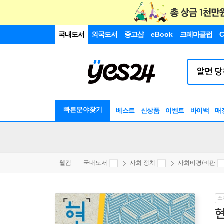
국내도서
외국도서
중고샵
eBook
크레마클럽
C
빠른분야찾기
베스트
신상품
이벤트
바이백
매
웰컴
국내도서
사회 정치
사회비평/비판
소