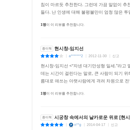
차를 타고 있었다. 스스로를 ’박 실장’이라고 소개했다
침이 마르듯 추천한다. 그런데 가끔 말없이 추천
싶다고요? 100만 원은 그냥 되는데 만약에 돈이 
들다. 난 인생에 대해 불평불만이 엄청 많은 투덜
장 씨는 서울 영등포구청 앞에서 20대 중반의 이은
1명
이 이 리뷰를 추천합니다.
씨가 장애가 있는 것 같다고 느꼈다. 둘은 이날 혼
에게 물었다. “왜 이런 일을 하게 됐어요?” “돈이
다. “저도 그래요.” 장 씨가 말했다. 모르는 여성과
현시창-임지선
종이책
청춘」
a*******2
2012-11-30
신고
|
|
|
현시창-임지선 <“자넨 대기만성형 일세.”라고 
“상무님, 잘 모셔.” 박 부장이 느끼한 목소리를 귓
데는 시간이 걸린다는 말로, 큰 사람이 되기 
굴지의 대기업 삼성전기의 영업본부 대리였던 이은의 
름대로 애쓰는 아랫사람에게 격려 차원으로 전할 
간 직업여성 취급을 당한 듯해 얼굴이 화끈거렸다. 
부장의 손길이 너무도 불쾌했다. 수치심에 귓불이 
1명
이 이 리뷰를 추천합니다.
출장에서 돌아오자마자 은의 씨는 인사부서를 찾아
그때까지만 해도 은의 씨는 이 싸움이 이리도 길어질 
시궁창 속에서의 날카로운 위로 [현시
종이책
새 부서에서 은의 씨는 좀처럼 제대로 된 업무를 맡
n**g
2014-04-17
신고
|
|
|