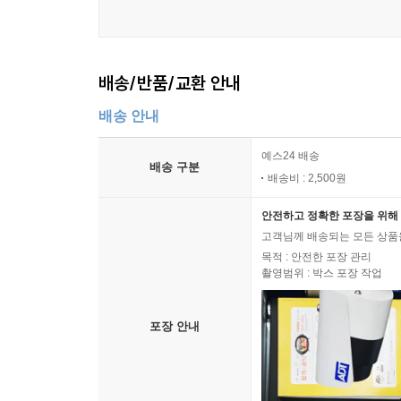
머리가 왼쪽으로 기울어져 있는데도 눈에서 흘러내린
성이 있습니다.”
배송/반품/교환 안내
1심에서 법원은 그를 살인범으로 지목했다. 하지만 
만 대법원에서 판결은 뒤집어졌다. 대법원은 검찰이
배송 안내
황상의 증거일 뿐 결정적인 증거가 없다는 점을 들어
하다고 판단했다. 백 씨가 무죄라는 취지가 아니라
예스24 배송
배송 구분
이어질 차례다. 어쩌면 사건은 영영 미궁에 빠질지 모
배송비 : 2,500원
안전하고 정확한 포장을 위해 
2010년 크리스마스를 3일 앞둔 날 새벽 1시께 한
고객님께 배송되는 모든 상품을
사진 다섯 장을 포함한 게시물을 하나 올렸다. 글의 
목적 : 안전한 포장 관리
에 죽은 쥐로 보이는 검은 물체가 들어 있는 모습이
촬영범위 : 박스 포장 작업
증이 놓여 있었다. 새벽에 올라온 사진 다섯 장에 
포장 안내
그의 행동은 결국 며칠 만에 자작극으로 판명이 났
‘뚜레쥬르’를 운영하고 있는 35세 남성이었다. 쥐식빵
범죄였다. 김 씨는 제빵사였다. “직접 빵집을 운영