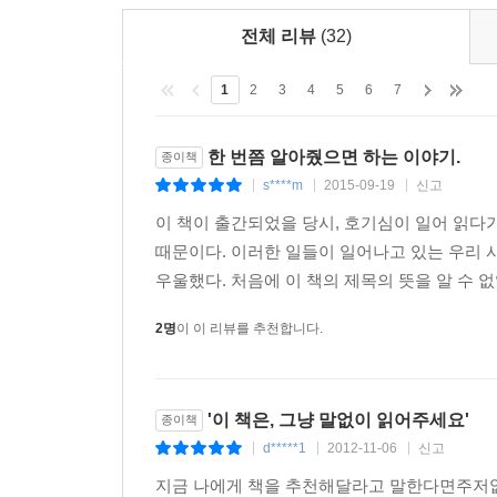
전체 리뷰
(32)
영구임대아파트단지에서 또다른 10대를 만났다. 고
있는 미숙이는 한때 미대 진학을 꿈꿨다. 하지만 힘
1
2
3
4
5
6
7
어디든 취업해서 돈을 벌길 바란다. 그곳이 어디인지
수강하고 있다. 고등학교 1학년 때 미숙이의 미술
한 번쯤 알아줬으면 하는 이야기.
종이책
다. 미술 수업 재료비 22만 원을 구하기 위해 어
s****m
2015-09-19
신고
어 저녁을 먹지 못한다. 학교 저녁 급식을 먹으려면 3
|
|
|
차피 대학도 못 갈 텐데 이제 입시 미술은 그만 두
이 책이 출간되었을 당시, 호기심이 일어 읽다가
「2-5 영구임대아파트의 회색빛 꿈」
때문이다. 이러한 일들이 일어나고 있는 우리 
우울했다. 처음에 이 책의 제목의 뜻을 알 수 없었
스물아홉 장기호(가명) 씨의 목소리에는 힘이 없었다.
2명
이 이 리뷰를 추천합니다.
0년 동안 장 씨는 언제나 성실하게 일했지만 가난했
방송국의 카메라 보조 일을 했는데 밤을 새워서 일해
는지 몸이 계속 아팠다. 가난한 이에게 몸이 아픈 
기 때문이다. 그런데 장 씨는 아팠고, 결국 일을 못
'이 책은, 그냥 말없이 읽어주세요'
종이책
d*****1
2012-11-06
신고
|
|
|
전화를 받은 남자는 “일단 만나서 이야기하자”고 했
지금 나에게 책을 추천해달라고 말한다면주저없이