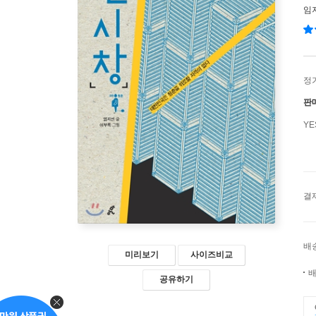
임
정
판
Y
결
배
미리보기
사이즈비교
배
공유하기