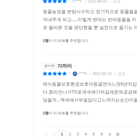
i*****i
2012-06-02
신고
|
|
|
동물농장을 본방사수하고 정기적으로 동물들을
꺼내주게 되고.....이렇게 된데는 반려동물을
로 올바른 것을 판단했을 뿐 실천으로 옮기는 마
1명
이 이 리뷰를 추천합니다.
가까이
종이책
r****t
2012-05-31
신고
|
|
|
채식동물보호환경보호아동결연어느덧6년차입니
다.효리언니가TV로계속얘기하길래문득궁금
않을까...책속에서부질없다고느껴지는순간이
1명
이 이 리뷰를 추천합니다.
1
2
3
4
5
6