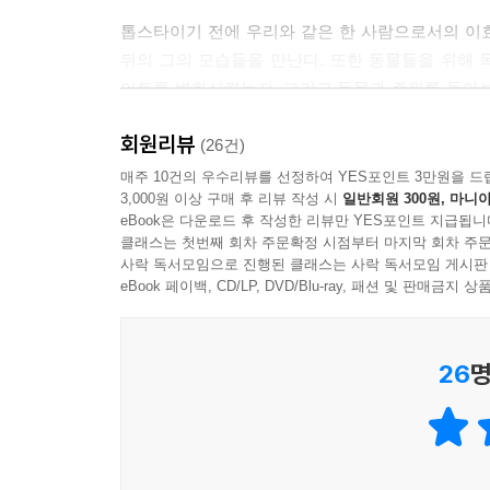
트위터로 동물보호 관련 소식을 전하고, 봉사자를 
톱스타이기 전에 우리와 같은 한 사람으로서의 이
주는 사람들이 많다. 반면에 어려운 사람들부터 돕지
뒤의 그의 모습들을 만난다. 또한 동물들을 위해 
생각하지 않는다. 둘 다 똑같은 이 사회의 약자라고
이토록 변화시켰는지, 그리고 동물과 주위를 돌아
대한 존중이 밑바탕이 되어야 사람도 존중할 수 있는
털어놓은 이야기들은 그만의 솔직한 매력을 느끼게 
니까.
회원리뷰
살아가는 동물들을 향한 그의 진심을 느낄 수 있
(26건)
하는지 생각해보게 만든다.
--- 하나를 하면 다 한 것 중에서
매주 10건의 우수리뷰를 선정하여 YES포인트 3만원을 드
3,000원 이상 구매 후 리뷰 작성 시
일반회원 300원, 마니아
eBook은 다운로드 후 작성한 리뷰만 YES포인트 지급됩니
이효리와 순심이,
클래스는 첫번째 회차 주문확정 시점부터 마지막 회차 주문
네 마리 고양이와 함께하는 일상, 『가까이』
사락 독서모임으로 진행된 클래스는 사락 독서모임 게시판
eBook 페이백, CD/LP, DVD/Blu-ray, 패션 및 판매금
이효리와 순심이, 그리고 또 다른 가족인 네 마리의
매력적인 포토그래퍼 김태은의 사진들은 이효리와 동
26
명
속에 실린 이야기와 사진들에 담긴 꾸밈없는 그의 