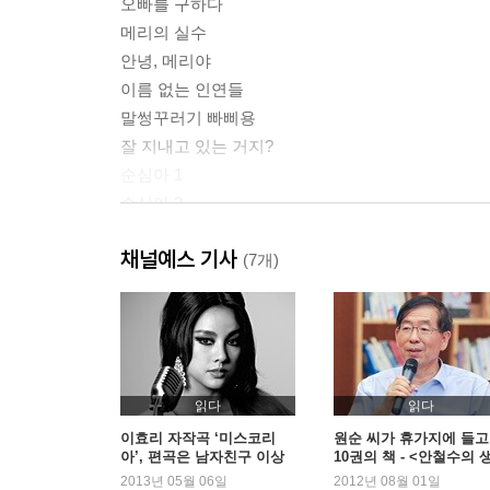
오빠를 구하다
메리의 실수
안녕, 메리야
이름 없는 인연들
말썽꾸러기 빠삐용
잘 지내고 있는 거지?
순심아 1
순심아 2
미미 그리고 코코
채널예스 기사
순이의 적응기
(7개)
삼식아!
너희들을 어쩌면 좋으니
그래도 해피엔딩
그래도 삼식아
순심이의 사랑법
읽다
읽다
이효리 자작곡 ‘미스코리
원순 씨가 휴가지에 들고
아’, 편곡은 남자친구 이상
10권의 책 - <안철수의 
2장 나를 사랑해줘요 I love me
순
>, 이효리 <가까이> 외
2013년 05월 06일
2012년 08월 01일
그때는 그랬다