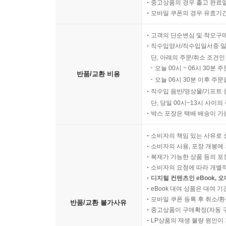
중고상품의 경우 출고 완료일
모바일 쿠폰의 경우 유효기간(
고객의 단순변심 및 착오구
직수입양서/직수입일서중 일
단, 아래의 주문/취소 조건인
오늘 00시 ~ 06시 30분 
반품/교환 비용
오늘 06시 30분 이후 주문
직수입 음반/영상물/기프트 
단, 당일 00시~13시 사이
박스 포장은 택배 배송이 가
소비자의 책임 있는 사유로 
소비자의 사용, 포장 개봉에 
복제가 가능한 상품 등의 포장을 
소비자의 요청에 따라 개별
디지털 컨텐츠인 eBook, 
eBook 대여 상품은 대여 기
모바일 쿠폰 등록 후 취소/환
반품/교환 불가사유
중고상품이 구매확정(자동 
LP상품의 재생 불량 원인이 기