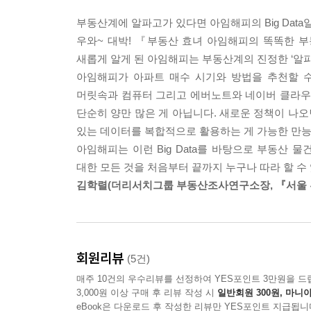
부모님 집을 구해주고 나서 바로 경매 공부를 시
부동산계에 알파고가 있다면 아임해피의 Big Data
열심히 공부하고 현장조사에 힘을 쏟았다. 경매법
우와~ 대박! 『부동산 효녀 아임해피의 똑똑한 부
어느 정도 쌓이고 나서는, 부동산 시장의 흐름에 따
새롭게 알게 된 아임해피는 부동산계의 진정한 ‘알
그사이 부모님이 새 아파트를 마련하는 데 도움을
아임해피가 아파트 매수 시기와 방법을 추천할 수 있
언니에게 부동산 재테크 방법을 전수했다. 지인들에
머릿속과 컴퓨터 그리고 에버노트와 네이버 클라우드
“효녀네. 부동산 효녀가 여기 있네.”
단순히 양만 많은 게 아닙니다. 새로운 정책이 나오
부동산 전문가인 저자가 ‘부동산 효녀’라는 별칭을 
있는 데이터를 복합적으로 활용하는 게 가능한 만
아임해피는 이런 Big Data를 바탕으로 부동산 물
부동산 투자의 추월차선에 올라타다
대한 모든 것을 처음부터 끝까지 누구나 따라 할 
김학렬(더리서치그룹 부동산조사연구소장, 『서울 
“부동산 공부를 계속 하다 보면, 시장의 흐름이 
재테크를 할 수 있기를 바라고 돕게 된다.” 저자의 
“집값이 너무 올랐어요. 지금 집을 사도 될까요?”
회원리뷰
(5건)
“가진 돈이 별로 없어요. 하지만 새 아파트로 이사 가
매주 10건의 우수리뷰를 선정하여 YES포인트 3만원을 드
“투자가 먼저일까요? 실거주 집이 먼저일까요?”
3,000원 이상 구매 후 리뷰 작성 시
일반회원 300원, 마니아
eBook은 다운로드 후 작성한 리뷰만 YES포인트 지급됩니