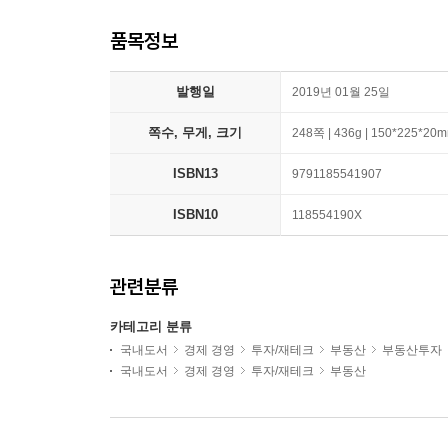
품목정보
발행일
2019년 01월 25일
쪽수, 무게, 크기
248쪽 | 436g | 150*225*20
ISBN13
9791185541907
ISBN10
118554190X
관련분류
카테고리 분류
국내도서
경제 경영
투자/재테크
부동산
부동산투자
국내도서
경제 경영
투자/재테크
부동산