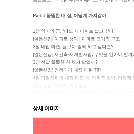
Part 1 똘똘한 내 집, 어떻게 가져갈까
1장 엄마의 꿈, “나도 새 아파트 살고 싶다”
[알돈신잡] 아파트 청약 | 아파트 크기와 구조
2장 내집 마련, 남보다 일찍 하고 싶다면?
[알돈신잡] 재건축·재개발사업, 무엇을 알아야 할까
3장 정말 똘똘한 한 채가 답일까?
[알돈신잡] 징검다리 내집 마련 TIP
4장 아임해피의 내집 마련 톡: 아파트 청약, 어떻게 
[알돈신잡] 아파트 특별공급
5장 아임해피의 내집 마련 톡: 징검다리하우스, 이
[알돈신잡] 2019년 서울/수도권 분양 계획
상세 이미지
Part 2 부동산 투자의 추월차선
1장 어떡하지? 내일 당장 집 팔아야 해!