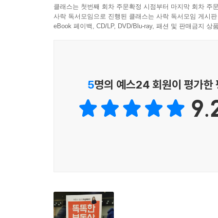
저자는 각자의 상황에 맞는 대응 방법을 조언하며, 
클래스는 첫번째 회차 주문확정 시점부터 마지막 회차 주문
사락 독서모임으로 진행된 클래스는 사락 독서모임 게시판
전략을 알려준다. 징검다리 전략은 매달 적금을 
eBook 페이백, CD/LP, DVD/Blu-ray, 패션 및 판매금
한번에 점프할 수 없다면 징검다리 전략으로 한 단
또 나에게 맞는 실거주 아파트 찾는 요령과 당첨 확률
부동산 빅데이터와 재테크 노하우!
5
명의 예스24 회원이 평가한
부동산 하락장에서도 부의 추월차선에 올라탄 저자
9.
전월세 투자, 분양권, 재개발·재건축 등 부동산 정
또한 똑똑한 부동산 투자의 시작인 ‘부동산과 친해지
그래프 보는 법, 호재 파악하는 법, 현장조사 하는 법
대폭 바뀐 부동산 정책과 부동산의 미래, 그리고 나
문재인 정부의 2017년 8.2대책과 2018년 9.13
정부는 주택 투기수요의 유입을 막고 실수요자를