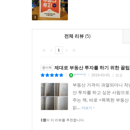
지정하고, 민간택지 분양가상한제 적용 요건을 개
또 양도소득세와 종부세를 강화하고, 다주택자의 임
한편 공공택지, 공적임대를 확대하고 3기 신도시 
3
청약제도는 잘 살펴서 도전할 만하다.
전체 리뷰
(5)
이처럼 부동산 정책을 꼼꼼히 살펴본 후, 과거의 
속에서 내집 마련을 하고자 하는 이들은 물론 투자자
1
제대로 부동산 투자를 하기 위한 꿀팁
종이책
t******7
2019-03-01
신고
|
|
|
부동산 가격이 과열되더니 작년
산 투자를 하고 싶은 사람으로
주는 책, 바로 <똑똑한 부동산 
읽...
더보기
1명
이 이 리뷰를 추천합니다.