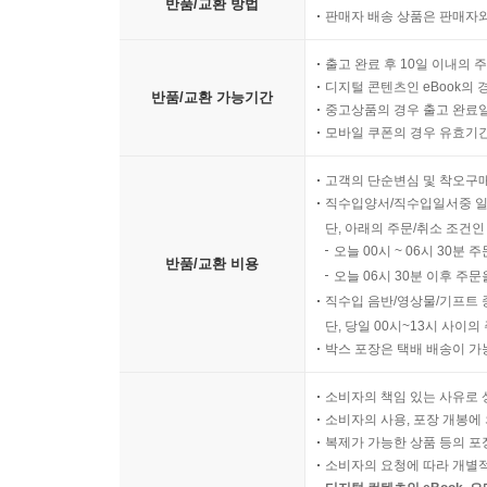
반품/교환 방법
판매자 배송 상품은 판매자와
출고 완료 후 10일 이내의 
디지털 콘텐츠인 eBook의 
반품/교환 가능기간
중고상품의 경우 출고 완료일
모바일 쿠폰의 경우 유효기간(
고객의 단순변심 및 착오구
직수입양서/직수입일서중 일
단, 아래의 주문/취소 조건인
오늘 00시 ~ 06시 30분 
반품/교환 비용
오늘 06시 30분 이후 주문
직수입 음반/영상물/기프트 
단, 당일 00시~13시 사이
박스 포장은 택배 배송이 가
소비자의 책임 있는 사유로 
소비자의 사용, 포장 개봉에 
복제가 가능한 상품 등의 포장을 
소비자의 요청에 따라 개별