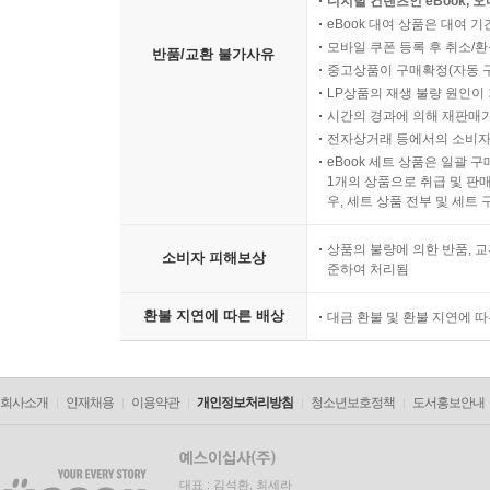
디지털 컨텐츠인 eBook, 
eBook 대여 상품은 대여 기
모바일 쿠폰 등록 후 취소/환
반품/교환 불가사유
중고상품이 구매확정(자동 
LP상품의 재생 불량 원인이 기
시간의 경과에 의해 재판매가
전자상거래 등에서의 소비자
eBook 세트 상품은 일괄 
1개의 상품으로 취급 및 판매
우, 세트 상품 전부 및 세트
상품의 불량에 의한 반품, 교
소비자 피해보상
준하여 처리됨
환불 지연에 따른 배상
대금 환불 및 환불 지연에 
회사소개
인재채용
이용약관
개인정보처리방침
청소년보호정책
도서홍보안내
대표 : 김석환, 최세라