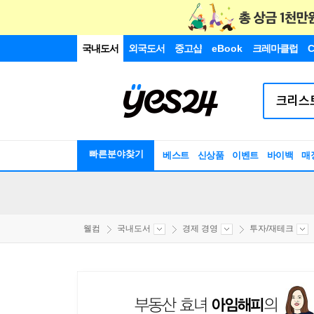
국내도서
외국도서
중고샵
eBook
크레마클럽
C
빠른분야찾기
베스트
신상품
이벤트
바이백
매
웰컴
국내도서
경제 경영
투자/재테크