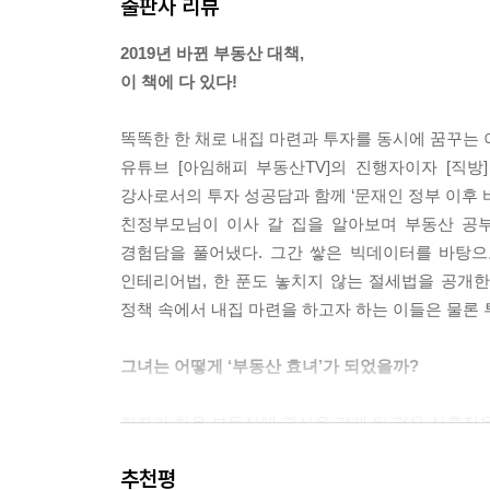
출판사 리뷰
그런데 사람들은 몇 년 후 내 집이 다른 집보다 값
실거주 관점에서 본 아파트와 투자의 관점에서 본 아
2019년 바뀐 부동산 대책,
이 좋다. --- p. 70
이 책에 다 있다!
1, 2, 3군을 나누고 살펴볼 때 중요한 것은 그 
똑똑한 한 채로 내집 마련과 투자를 동시에 꿈꾸는 
키높이 순서가 바뀔 수 있다. 만약 키높이에서 2군
유튜브 [아임해피 부동산TV]의 진행자이자 [직방
이런 식으로 키높이를 가만히 들여다보면서 내가 관
강사로서의 투자 성공담과 함께 ‘문재인 정부 이후 바
친정부모님이 이사 갈 집을 알아보며 부동산 공부
--- p. 125
경험담을 풀어냈다. 그간 쌓은 빅데이터를 바탕으로 
인테리어법, 한 푼도 놓치지 않는 절세법을 공개한다. 
정책 속에서 내집 마련을 하고자 하는 이들은 물론 
그녀는 어떻게 ‘부동산 효녀’가 되었을까?
저자가 처음 부동산에 관심을 갖게 된 것은 신혼집을
부모님의 집이 경매로 넘어가기 직전에 매매를 하면서
추천평
중에 ‘경매’를 알게 됐다.