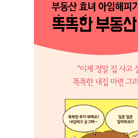
[알돈신잡] 나에게 딱 맞는 실거주 아파트 찾기
2장 전업맘, 경매에 푹 빠지다
[알돈신잡] 경매, 한번만 해보면 누구나 할 수 있다
3장 경매와 공매를 한번에 경험하다
[알돈신잡] 경매와 공매 과정 한눈에 보기
4장 전세가 하나도 없었다?
[알돈신잡] 부동산 빅데이터: 매도·매수우위지수
5장 급매를 놓치지 않으려면
[알돈신잡] 급매란 무엇인가?
6장 하락장에 부의 추월차선이 있다!
[알돈신잡] 부동산 정책과 아파트 가격 추이
7장 누구나 꿈꾸는 서울에서 내 집 갖기
Part 3 부동산과 친해지기
1장 매일, 매주, 매월 체크! 부동산 정보
[알돈신잡] 손쉽고 유용한 부동산 앱