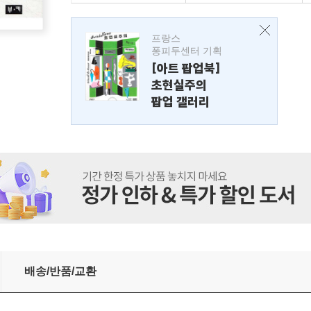
프랑스
퐁피두센터 기획
[아트 팝업북]
초현실주의
팝업 갤러리
배송/반품/교환