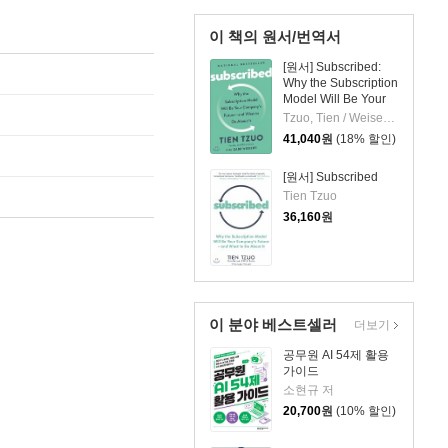
이 책의 원서/번역서
[원서] Subscribed:
Why the Subscription
Model Will Be Your
Company's Future -
Tzuo, Tien / Weisert, Gabe
And What to Do
41,040
원
(18% 할인)
about It
[원서] Subscribed
Tien Tzuo
36,160
원
이 분야 베스트셀러
더보기
공무원 AI 54제 활용
가이드
소현규 저
20,700
원
(10% 할인)