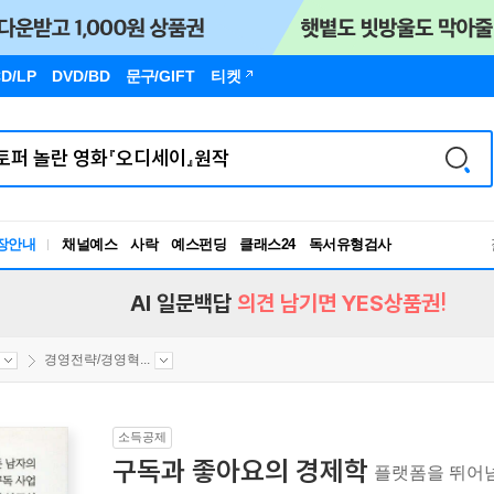
D/LP
DVD/BD
문구
/GIFT
티켓
독서유형검사
장안내
채널예스
사락
예스펀딩
클래스24
RBTI Lab
독서유형검사
AI 일문백답
의견 남기면 YES상품권!
경영전략/경영혁...
소득공제
구독과 좋아요의 경제학
플랫폼을 뛰어