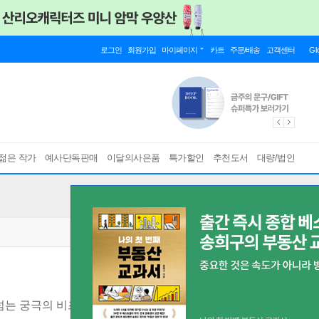
로그인
회원가입
마이페이지
카트
주문/배송
고객센터
Gl
젊은 작가
예사단독판매
이달의사은품
특가할인
추천도서
대량/법인
넘는 궁극의 비즈니스 솔루션