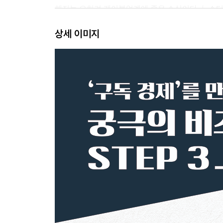
해지는 오히려 케이블업계에 좋은 소식이다 ｜ 스티
상세 이미지
4장 비행기, 기차, 자동차를 구독하다
자동차를 휴대전화처럼 약정해 쓴다 ｜ 차량 공유의
디트로이트? 디트로이트에 걸겠다 ｜ 우리 모두 각자
5장 옛날에 신문사라 불리던 회사들이 있었다
독자들이 지원하는 새로운 매체의 시대가 온다 ｜
믿음이다 ｜ 열광적인 구독자 네트워크, 타오르
《뉴욕타임스》는 ‘유니콘’이다
6장 물고기 삼키기: 테크놀로지업계의 부활에서 배
가격 인상 수익에 의존하던 어도비의 새로운 길 
PTC는 어떻게 ‘물고기 삼키기’에 성공했나 ｜ 시스
7장 사물인터넷과 제조업의 서비스형 진화
“흙을 얼마나 파내고 싶으십니까?” ｜ 가장 큰 변