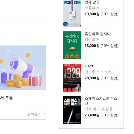
인재 없음
오용석 저
19,800
원
(10% 할인)
육일약국 갑시다
김성오 저
18,000
원
(10% 할인)
1929
앤드루 로스 소킨 저/조용빈 역/신현호 감수
28,800
원
(10% 할인)
도서 모음
스페이스X 일론 머스
크
에릭 버거 저/장용원 역/서성현 감수
펼쳐보기
23,400
원
(10% 할인)