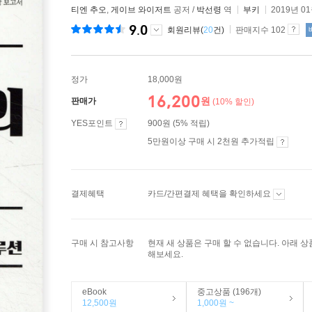
티엔 추오
,
게이브 와이저트
공저 /
박선령
역
부키
2019년 0
9.0
회원리뷰(
20
건)
판매지수 102
정가
18,000원
16,200
원
판매가
(10% 할인)
YES포인트
900원 (5% 적립)
5만원이상 구매 시 2천원 추가적립
결제혜택
카드/간편결제 혜택을 확인하세요
구매 시 참고사항
현재 새 상품은 구매 할 수 없습니다. 아래 
해보세요.
eBook
중고상품 (196개)
12,500원
1,000원 ~