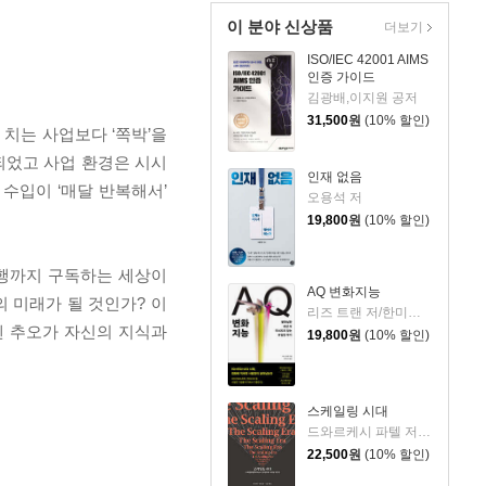
이 분야 신상품
더보기
ISO/IEC 42001 AIMS
인증 가이드
김광배,이지원 공저
31,500
원
(10% 할인)
 치는 사업보다 ‘쪽박’을
속되었고 사업 환경은 시시
인재 없음
수입이 ‘매달 반복해서’
오용석 저
19,800
원
(10% 할인)
은행까지 구독하는 세상이
AQ 변화지능
의 미래가 될 것인가? 이
리즈 트랜 저/한미선 역
티엔 추오가 자신의 지식과
19,800
원
(10% 할인)
스케일링 시대
드와르케시 파텔 저/개빈 리치 편/노승영 역/한운희 해제
22,500
원
(10% 할인)