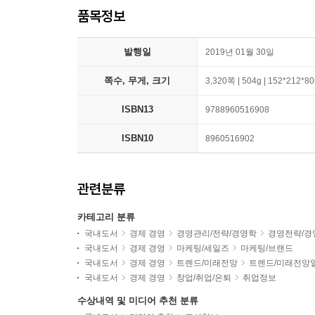
품목정보
발행일
2019년 01월 30일
쪽수, 무게, 크기
3,320쪽 | 504g | 152*212*
ISBN13
9788960516908
ISBN10
8960516902
관련분류
카테고리 분류
국내도서
경제 경영
경영관리/전략/경영학
경영전략/경
국내도서
경제 경영
마케팅/세일즈
마케팅/브랜드
국내도서
경제 경영
트렌드/미래전망
트렌드/미래전망
국내도서
경제 경영
창업/취업/은퇴
취업정보
수상내역 및 미디어 추천 분류