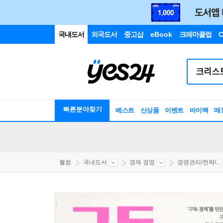
국내도서
외국도서
중고샵
eBook
크레마클럽
C
빠른분야찾기
베스트
신상품
이벤트
바이백
매
웰컴
국내도서
경제 경영
경영관리/전략/...