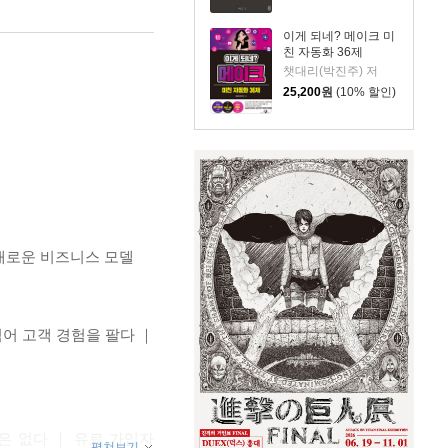
이게 되네? 메이크 미
친 자동화 36제
챗대리(박진주) 저
25,200
원
(10% 할인)
 새로운 비즈니스 모델
어 고객 경험을 팔다 ｜
은 없다 ｜ 유료 가입자
펼쳐보기