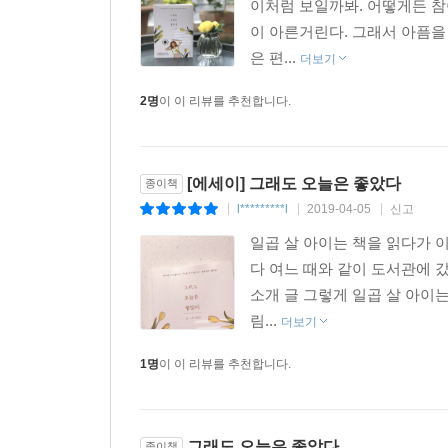
음이 맞는 사람을 만나면 유쾌한 앙상블이 생긴다.
이처럼 보일까봐. 어떻게든 참
있다. 남들 하는 거 다한다고 해서 나도 행복해지는 
웃음소리가 늘어나고, 한 시간이면 끝날 거라 생각
이 아른거린다. 그래서 아픔을
것을. 그리고 자신이 얼마나 잘 살고 있었는지를 말
두 시간이 되고 세 시간이 된다.
은 편...
더보기
나와 앙상블을 함께해 주는 사람, 이게 바로 인연 아
그림 선생님, 영화 포스터 그림 작가 , 리릭비디오
2명
이 이 리뷰를 추천합니다.
그럼에도 여전히 불안하고 혼란스러운 스물다섯, 
따뜻한 물에 추위를 벗어 던지고, 물의 온기가 남은
가장 따뜻한 곳에 앉는다. 양손 가득 귤을 가져와 
대학 시절에 이미 자신의 길을 정하고 혼자서 일하겠
[에세이] 그래도 오늘은 좋았다
종이책
물들 때까지 귤을 까먹으면, 겨울에 맛보는 최고의 
살인 지금, 영화 「델마와 루이스」 「허스토리
l*********l
2019-04-05
신고
|
|
|
아트워크를 담당하는 등 이미 아티스트로서 자신의
무척 뜨거웠던 여름날, 문득 맥주 맛이 궁금해졌다.
일곱 살 아이는 책을 읽다가 
길을 확신했던 것은 아니다. 혼자 일한다는 건 
답답한 속이 풀어진다는 말이 진실인지 알고 싶었다
다 여느 때와 같이 도서관에 갔
나날 속에서 자신을 지켜내야 한다는 과제를 주었으
무더운 그날의 날씨 탓이었는지, 아니면 즐겨 봤던
소개 글 그렇게 일곱 살 아이
맥주 마시는 장면에 마음이 동한 탓이었는지 모르겠
림...
더보기
금방 터져 버리고 말 비눗방울 같은 생각을 종종 하
나는 술에 관심도 없고, 술 마실 일을 만들지도 않
뭘 믿고 그렇게 자신만만하게 “저는 그림을 그리고
1명
이 이 리뷰를 추천합니다.
주변 사람들은 다 아는 그 맛을 모르고 지냈다.
왔으니 앞으로도 혼자서 잘하겠지. 나는 그림 그리는 
한번은 술을 좋아하는 친구에게 “그거 마시면 진짜 
금방 터지니까」
하고 물어본 적이 있다. 묻기는 했지만, 사실 그렇게
그래도 오늘은 좋았다
그런데 그해 여름은 유독 맥주를 마시면
종이책