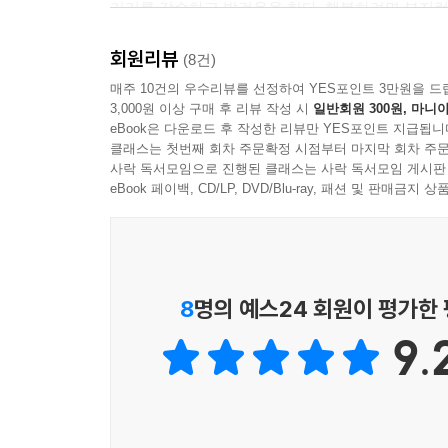
거리를 감수하고 발걸음을 한다. 행복하려면 부지런해
그러다 스르르 잠들어 버리면, 그게 그날의 행복인 
부지런하지 않아도 참 행복한 하루를 보냈다고 말할 
회원리뷰
부지런하지 못한 나는 행복을 얻으려면 집 밖에 나
(8건)
행복을 누리는 것이다.
매주 10건의 우수리뷰를 선정하여 YES포인트 3만원을 드
그동안 나는 빵보다는 밥이고, 한국인은 밥심으로 
3,000원 이상 구매 후 리뷰 작성 시
일반회원 300원, 마니아
매일 숨 가쁘게 보내다 마주하는 이 시간은 생각보다
밥 애호가로 살아왔다.
eBook은 다운로드 후 작성한 리뷰만 YES포인트 지급됩니
커튼 사이로 들어오는 햇살이 나른해 눈꺼풀이 조금씩
하지만 지금은 그 세월이 무색하게 집 밖을 나서면,
클래스는 첫번째 회차 주문확정 시점부터 마지막 회차 주문
- 38~39쪽, 「16 가만히 있어도 좋아」
사락 독서모임으로 진행된 클래스는 사락 독서모임 게시판
빵을 탐색하는 사람이 되었다.
eBook 페이백, CD/LP, DVD/Blu-ray, 패션 및 판매금
요즘은 동네마다 특별한 맛을 자랑하는 빵집도 많고
일러스트레이터 이민주(@mugung.hwa)의 그림
커피와 빵을 함께 맛볼 수 있는 카페도 많아
날엔 카페 라테에 바닐라 시럽을 추가하고, 덥디
빵을 탐색하기에 어렵지가 않다.
수집해 색연필로 꼼꼼히 칠했을 뿐이다. 그런데 그
어딜 가도 맛있는 빵 냄새가 솔솔 나는 탓에 하나둘
‘일상 속의 이 기분, 그동안 잊고 있었어요’와 같
8
명의 예스24 회원이 평가한
시작하면서 알게 된 빵의 맛.
사람들이 가장 깊은 사랑을 표했던 그림을 고르고 골
담백하거나 짭짤한 맛을 좋아하는 나는 바게트나 깜
9.
그녀의 글과 그림이 말하는 행복이란 너무나 사소해서
치아바타를 사랑하게 되었고 발 도장을 찍은 빵집
그래서 이 책은 스마트폰을 내려두게 하고, 우리를 다
나만의 빵집 리스트를 만드는 지경에 이르렀다.
왕십리에 가면 플레인 치아바타와 올리브 치아바타
‘이거 해 봤어?’ 물어보면, ‘해 본 적 없어’라는 대
상수에 가면 바질 크런치, 도산공원에 가면 버터 프