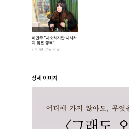
#51 우리 것이 좋은 것 #52 추억은 향긋해 #53 잘
#56 지나간 것들로 지나간 날을 추억한다 #57 행복에
#61 우리 집은 휴양지 #62 챔피언 #63 두 번은 없
읽다
#66 섬광 #67 추억은 불고기 버거 소스 맛 #68 태
이민주 "사소하지만 시시하
지 않은 행복"
2018년 12월 28일
#71 그리움을 품는다 #72 사랑의 웃음소리, 히히호
슬픔은 없다는 걸 #77 용기있는 자가 되기는 어렵다 
#81 틈 #82 비눗방울은 금방 터지니까 #83 인연은 
상세 이미지
일기 #89 빗줄기가 필요해 #90 적당히, 평범하게
#91 삐뚤어진 선을 따라 #92 다음은 내 차례 #9
내 멋대로 #96 좋아하게 될 수도 #97 버스는 피곤을