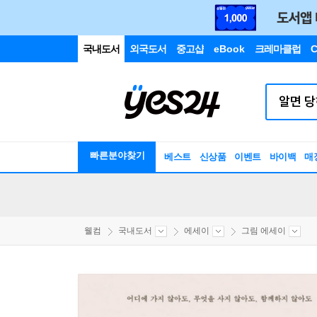
국내도서
외국도서
중고샵
eBook
크레마클럽
C
빠른분야찾기
베스트
신상품
이벤트
바이백
매
웰컴
국내도서
에세이
그림 에세이