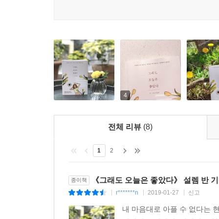
그래서 찾기 시작했습니다. 내가 좋아하는 순간들을
빵을 사랑하게 된 후부터는 집으로 돌아가는 길이 
집을 벗어나 특별한 음식을 먹고 커피 한 잔의 여유
하루하루가 특별하게 느껴졌던 어린 시절이 지나고, 
집으로 돌아갈 때면 가끔 허전함이 밀려오곤 했는데
일러스트레이터 이민주도 그랬다. 대학 시절 과제에
이제는 ‘오늘은 또 어떤 빵을 발견하게 될까?’ 하는
정도의 외박도 해본 적이 없다. 일탈이라고는 할 일
소소한 기쁨이 하나 생겼다.
남는 게 있을까? 못 해 본 게 너무 많은데.’ 시간
자주 갈 수 없으니 한가득 사 오는 탓에 팔이 좀 아파
다하는 것을 다 따라 할 순 없었다. 맥주 맛도 모
빵을 사 오는 날은 얼굴에 행복이 가득하다. ---「
4
버스에서 창문을 활짝 열고 바람을 온 얼굴로 맞으며
음이 맞는 사람을 만난다. 불협화음은 피하도록 한다
버리기 같은 것들을요.
클래식을 말하고 싶은데 펑크록을 말하고 싶어 하는
전체 리뷰
(8)
어렴풋하긴 해도 분명하게 행복해지는 일은 있어요.
같은 주제로 이야기를 나누기는 어려우니까.
그래서 이제는 나름의 방식으로 행복하게 살아가고
펑크록을 좋아하는 사람에게 클래식을 말하면
1
2
저처럼 어느 순간 삶이 재미없게 느껴진다면, 이 책
궁금하지 않은 세상에 대한 이해를 강요하는 것이 
반대로 클래식이 클래식을 만나면 아름다운 화음이 
베란다에서 풍겨오는 섬유유연제의 냄새를 맡으며 
《그래도 오늘은 좋았다》 설렘 반 기
종이책
“당신도 이걸 좋아하는군요. 저도요! 혹시 이것도 
예전에는 싫어했던 생크림케이크와 애호박이 좋아진
r*******n
2019-01-27
신고
|
|
|
“와! 이걸 알고 있네요! 제가 좋아하는 걸
것을 알게 된다. 끔찍이 싫어했던 비 오는 날, 
좋아하는 사람을 만나는 게 쉬운 일이 아닌데!”
내 마음대로 아플 수 없다는 
시간, 장소, 음식, 사람, 장소, 공기, 냄새, 소