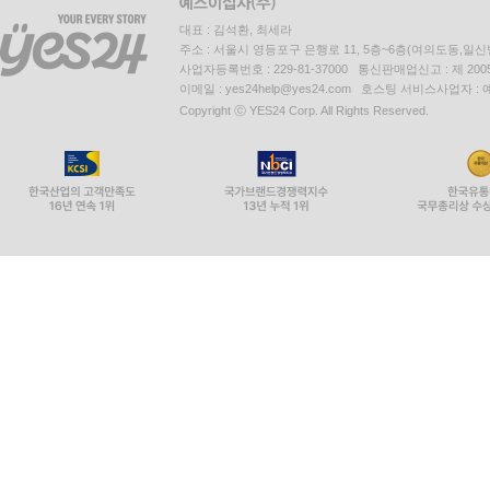
대표 : 김석환, 최세라
주소 : 서울시 영등포구 은행로 11, 5층~6층(여의도동,일신
사업자등록번호 : 229-81-37000 통신판매업신고 : 제 200
이메일 : yes24help@yes24.com 호스팅 서비스사업자 :
Copyright ⓒ YES24 Corp. All Rights Reserved.