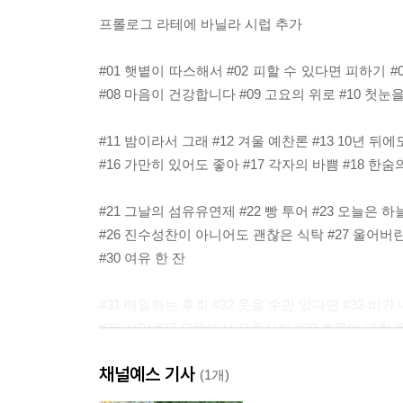
프롤로그 라테에 바닐라 시럽 추가
#01 햇볕이 따스해서 #02 피할 수 있다면 피하기 #0
#08 마음이 건강합니다 #09 고요의 위로 #10 첫
#11 밤이라서 그래 #12 겨울 예찬론 #13 10년 뒤에
#16 가만히 있어도 좋아 #17 각자의 바쁨 #18 한숨
#21 그날의 섬유유연제 #22 빵 투어 #23 오늘은 하
#26 진수성찬이 아니어도 괜찮은 식탁 #27 울어버린 
#30 여유 한 잔
#31 매일하는 후회 #32 웃을 수만 있다면 #33 비
#36 사막 #37 오월에서 유월사이 #38 흐름에 대한
#41 진심이 오갈 때 #42 무너진 모래성 #43 위로를 건네
채널예스 기사
#46 친한 사람이 별로 없습니다 #47 상대적 능력자 
(1개)