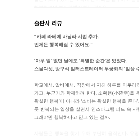
행복하려면 부지런해야 하는 걸까?
문득 이런 생각이 들었다. 게을러도 행복할 수 있지
출판사 리뷰
부지런하지 못한 나는 행복을 얻으려면 집 밖에 나
버거웠고, 그렇기 때문에 발견한 행복이 있다.
“카페 라테에 바닐라 시럽 추가,
가만히 있는 시간이 주는 행복을 누리는 것이다.
언제든 행복해질 수 있어요.”
매일 숨 가쁘게 보내다 마주하는 이 시간은 생각보다
그 속에 녹아들고 싶게 만든다. 커튼 사이로 들어오
‘아무 일’ 없던 날에도 ‘특별한 순간’은 있었다.
눈꺼풀이 조금씩 아래로 내려오면 그냥 그대로 눈을
스물다섯, 방구석 일러스트레이터 무궁화의 ‘일상 
그저 주어진 여유를 누리는 것이다.
여기에는 이 시간이 아니면 만나지 못할 행복이 스며
학교에서, 알바에서, 직장에서 지친 하루를 마무리
바깥을 부지런히 돌아다니면 알 수 없는 행복이다.
가고, 누군가와 함께하려 한다. 소확행(小確幸)을 
그렇게 가만히 누워 있다 보면 멀리 여행을 떠나지 
확실한 행복’이 아니라 ‘소비는 확실한 행복을 준다
특별한 계획이나 약속이 없어도 행복할 수 있다는 걸
듯 반복되는 일상을 살면서 인스타그램 피드 속 사람
일상에서 벗어나려고 비행기를 타는 사람들을 부러
그래야만 행복하다고 믿고 있는 걸까.
내 방 창문 밖의 아름다운 하늘이 주는 행복도 그에
평소에는 보지 못했던 하늘의 색과 구름의 모양을 
사람들은 행복을 찾기 위해 부단히 움직인다. 유명한
바라보는 것만으로도 어딘가에서 벗어난 느낌을 가질