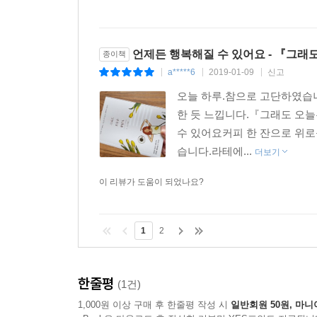
특별히 화나는 일, 짜증 나는 일, 슬퍼할 일이 없었
어쩌다 마음 요동치는 일이 생기더라도
잠깐 쏟아지는 소나기이길 간절히 원한다.
언제든 행복해질 수 있어요 - 『그래
종이책
끙끙 앓게 만드는 일만 아니면 소나기는 얼마든지 맞
a*****6
2019-01-09
신고
|
|
|
사는 동안 나쁜 일 한번 없다는 건 말도 안 되는 거니
오늘 하루.참으로 고단하였습
나를 뒤흔들어 버리는 큰일만 아니면 된다.
한 듯 느낍니다.『그래도 오늘
대신 아주 큰 행복도 기대하지 않기로 한다.
수 있어요커피 한 잔으로 위로
행복도 적당히, 슬픔도 적당히.
습니다.라테에...
더보기
적당한 삶을 살아가고 싶다.
돌멩이 하나 던져도 금세 잔잔해지는,
이 리뷰가 도움이 되었나요?
유유히 흘러가는 강물처럼 살아가기를 원한다.
---「적당히, 평범하게」중에서
1
2
한줄평
(1건)
1,000원 이상 구매 후 한줄평 작성 시
일반회원 50원, 마니