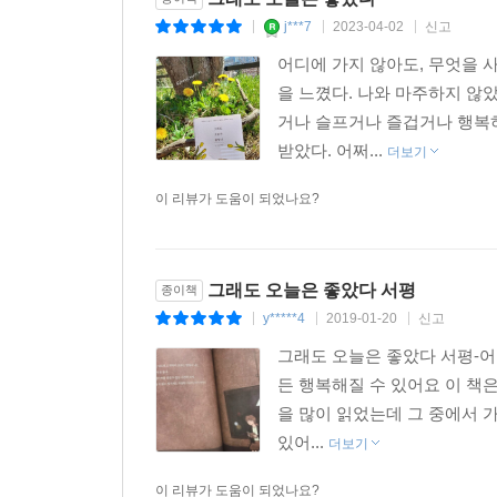
여전히 앞길에 대한 확신은 없다. 취업 자리를 다
속이 시원해질 것만 같은 느낌이었다.
j***7
2023-04-02
신고
|
|
|
웅크리고 있기도 한다. 좁은 인간관계를 고민하며 
당시[청춘시대]라는 드라마에 푹 빠져 있었는데,
어디에 가지 않아도, 무엇을 
좋겠다’는 말을 들으면 불쑥 화가 나기도 한다. 
모두가 잠든 늦은 밤 어둠 속에서 드라마를 보곤 했
을 느꼈다. 나와 마주하지 않
방바닥에 앉아 귤을 까먹고, 조용한 방 안에서 나는
그런데 한 캐릭터가 유독 마음을 콕콕 찔렀다.
거나 슬프거나 즐겁거나 행복
정직하고 반듯하게 정성을 꾹꾹 눌러 담아서 그림을
힘들고 벅찬 매일을 견뎌 내면서 일주일에 딱 한 번
받았다. 어쩌...
더보기
이토록 평범한 일상에서 행복을 발견해낸 사람은, 어
네 캔에 만 원짜리 편의점 맥주에 기대는 주인공 ‘진
이 리뷰가 도움이 되었나요?
그날은 진명처럼 나도 맥주에 기대어 보고 싶었다.
그 여름의 나는 의지할 데가 없어 많이 힘들었으니까
기댈 곳이 없다는 건 내 세상을 차지하지 않던 것까
원하게 되고 떠올리게 만드는 걸까.
그래도 오늘은 좋았다 서평
종이책
그 여름 맥주를 마셔 봤느냐고 묻는다면, 안타깝게도
y*****4
2019-01-20
신고
|
|
|
외롭게 사는 것에 익숙하고, 꾹꾹 담아 두는 것에 
그래도 오늘은 좋았다 서평-어
어쩌다 마주치는 시원한 맥주 광고를 보며 상상에 
든 행복해질 수 있어요 이 책
그런대로 살 만한가 보다. ---「맥주의 맛」중에서
을 많이 읽었는데 그 중에서 
있어...
더보기
나는 내가 평범하게 살기를 바란다.
여기에서 말하는 평범하게 사는 일이란 보통을 유지
이 리뷰가 도움이 되었나요?