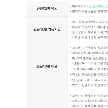
마이페이지 >
반품/교환 신청
반품/교환 방법
판매자 배송 상품은 판매자와
출고 완료 후 10일 이내의 
디지털 콘텐츠인 eBook의 
반품/교환 가능기간
중고상품의 경우 출고 완료일
모바일 쿠폰의 경우 유효기간(
고객의 단순변심 및 착오구
직수입양서/직수입일서중 일
단, 아래의 주문/취소 조건인
오늘 00시 ~ 06시 30분 
반품/교환 비용
오늘 06시 30분 이후 주문
직수입 음반/영상물/기프트 
단, 당일 00시~13시 사이
박스 포장은 택배 배송이 가
소비자의 책임 있는 사유로 
소비자의 사용, 포장 개봉에 
복제가 가능한 상품 등의 포장을 