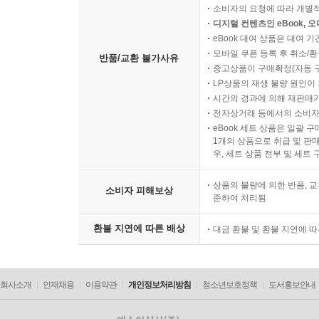
소비자의 요청에 따라 개별
디지털 컨텐츠인 eBook, 
eBook 대여 상품은 대여 기
모바일 쿠폰 등록 후 취소/환
반품/교환 불가사유
중고상품이 구매확정(자동 
LP상품의 재생 불량 원인이 기
시간의 경과에 의해 재판매가
전자상거래 등에서의 소비자
eBook 세트 상품은 일괄 
1개의 상품으로 취급 및 판매
우, 세트 상품 전부 및 세트
상품의 불량에 의한 반품, 교
소비자 피해보상
준하여 처리됨
환불 지연에 따른 배상
대금 환불 및 환불 지연에 
회사소개
인재채용
이용약관
개인정보처리방침
청소년보호정책
도서홍보안내