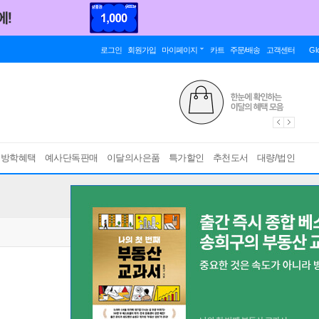
로그인
회원가입
마이페이지
카트
주문/배송
고객센터
Gl
름방학혜택
예사단독판매
이달의사은품
특가할인
추천도서
대량/법인