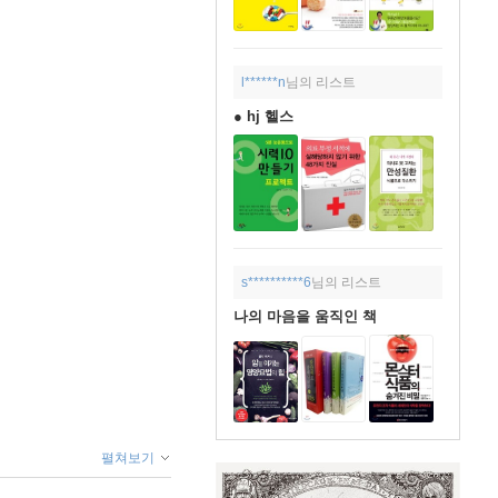
l******n
님의 리스트
● hj 헬스
s**********6
님의 리스트
나의 마음을 움직인 책
펼쳐보기