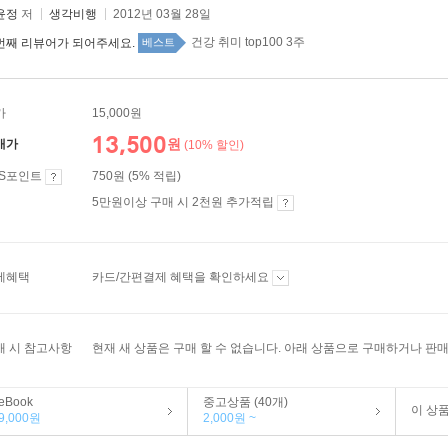
윤정
저
생각비행
2012년 03월 28일
건강 취미 top100 3주
번째 리뷰어가 되어주세요.
베스트
가
15,000원
13,500
원
매가
(10% 할인)
ES포인트
750원 (5% 적립)
5만원이상 구매 시 2천원 추가적립
제혜택
카드/간편결제 혜택을 확인하세요
매 시 참고사항
현재 새 상품은 구매 할 수 없습니다. 아래 상품으로 구매하거나 판매
eBook
중고상품 (40개)
이 상
9,000원
2,000원 ~