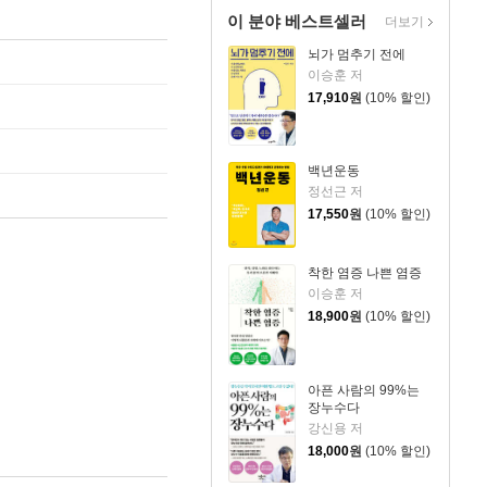
이 분야 베스트셀러
더보기
뇌가 멈추기 전에
이승훈 저
17,910
원
(10% 할인)
백년운동
정선근 저
17,550
원
(10% 할인)
착한 염증 나쁜 염증
이승훈 저
18,900
원
(10% 할인)
아픈 사람의 99%는
장누수다
강신용 저
18,000
원
(10% 할인)