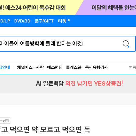
D/LP
DVD/BD
문구
/GIFT
티켓
독서유형검사
장안내
채널예스
사락
예스펀딩
클래스24
여
RBTI Lab
독서유형검사
AI 일문백답
의견 남기면 YES상품권!
득공제
고 먹으면 약 모르고 먹으면 독