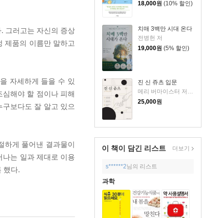
18,000
원
(10% 할인)
치매 3백만 시대 온다
. 그러고는 자신의 증상
전병헌 저
정 제품의 이름만 말하고
19,000
원
(5% 할인)
을 자세하게 들을 수 있
진 신 쥬츠 입문
메리 버마이스터 저/정화숙 역
 조심해야 할 점이나 피해
25,000
원
누구보다도 잘 알고 있으
친절하게 풀어낸 결과물이
이 책이 담긴
리스트
더보기
어나는 일과 제대로 이용
s******2
님의 리스트
 했다.
과학