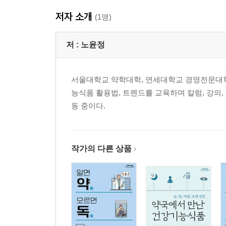
1. 처방전에는 어떤 내용이 담겨 있나요?
저자 소개
2. ‘복약지도’는 단순히 ‘하루 3회 식후 30분’으로
(1명)
3. 만성질환자는 단골 약국 약사의 복약지도로 도움
4. 약은 꼭 충분한 물과 함께 먹어야 합니다
저 :
노윤정
5. 약 봉투에는 뭐라고 쓰여 있나요?
6. 약값은 법으로 정해져 있습니다
서울대학교 약학대학, 연세대학교 경영전문대학
능식품 활용법, 트렌드를 교육하며 칼럼, 강의
03. 설명을 들어도 무슨 약인지 모르겠어요
동 중이다.
1. 열나고 몸살기운이 있을 때 먹는 해열진통제
2. 통증과 염증을 동시에 없애주는 비스테로이드 
3. 염증 질환의 치료를 돕는 소염효소제
4. 나쁜 균으로부터 몸을 지키는 항생제
작가의 다른 상품
04. 만성질환자께 드리는 당부
1. 약과 식사, 생활습관 관리가 중요합니다
2. 절대로 약의 용량을 마음대로 조절하지 마세요
3. 혈압과 당뇨, 자가 측정기를 마련해두세요