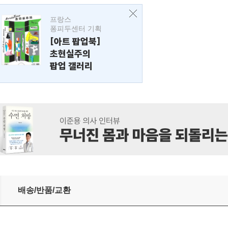
프랑스
퐁피두센터 기획
[아트 팝업북]
초현실주의
팝업 갤러리
배송/반품/교환