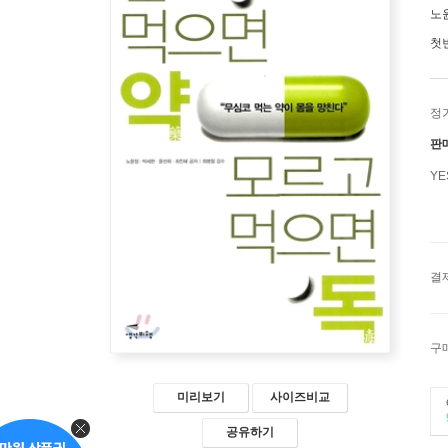
노
첫
정
판
Y
결
구
미리보기
사이즈비교
공유하기