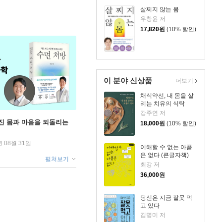
살찌지 않는 몸
우창윤 저
17,820
원
(10% 할인)
이 분야 신상품
더보기
채식약선, 내 몸을 살
리는 치유의 식탁
강주연 저
무너진 몸과 마음을 되돌리는
18,000
원
(10% 할인)
년 08월 31일
이해할 수 없는 아픔
은 없다 (큰글자책)
펼쳐보기
최강 저
36,000
원
당신은 지금 잘못 먹
고 있다
김명미 저