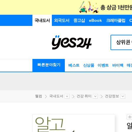
국내도서
외국도서
중고샵
eBook
크레마클럽
C
빠른분야찾기
베스트
신상품
이벤트
바이백
매
웰컴
국내도서
건강 취미
건강정보
소
알