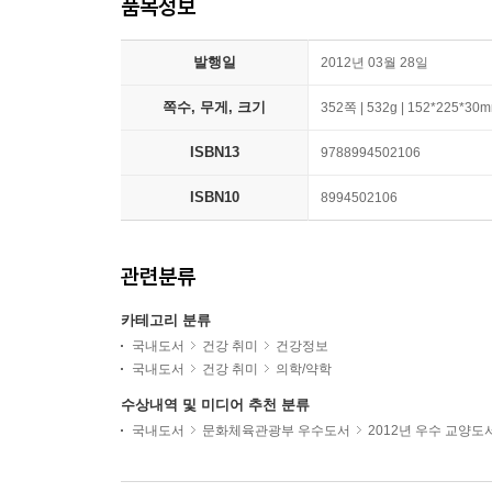
품목정보
발행일
2012년 03월 28일
쪽수, 무게, 크기
352쪽 | 532g | 152*225*30
ISBN13
9788994502106
ISBN10
8994502106
관련분류
카테고리 분류
국내도서
건강 취미
건강정보
국내도서
건강 취미
의학/약학
수상내역 및 미디어 추천 분류
국내도서
문화체육관광부 우수도서
2012년 우수 교양도