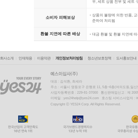
우, 세트 상품 전부 및 세트
상품의 불량에 의한 반품, 교
소비자 피해보상
준하여 처리됨
환불 지연에 따른 배상
대금 환불 및 환불 지연에 
회사소개
인재채용
이용약관
개인정보처리방침
청소년보호정책
도서홍보안내
대표 : 김석환, 최세라
주소 : 서울시 영등포구 은행로 11, 5층~6층(여의도동,일신
사업자등록번호 : 229-81-37000 통신판매업신고 : 제 200
이메일 : yes24help@yes24.com 호스팅 서비스사업자 :
Copyright ⓒ YES24 Corp. All Rights Reserved.