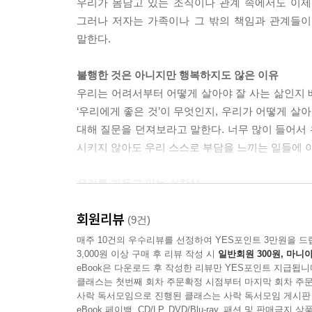
우리가 몸담고 있는 조직이나 관계 속에서도 이제
같은 역할을 맡거나 같은 일을 하게 될 수도, 같은
그러나 저자는 가족이나 그 밖의 책임과 관계들이
게 될 수도 있다. 이제는 당신이 삶에서 다른 것을
말한다.
수 있다는 사실을 기억하자.
주변에서도 당신의 이런 새로운 모습에 익숙해져야 
불행한 것은 아니지만 행복하지도 않은 이유
라도 당신과 멀어지게 될 수도 있다. 혹은 당신이
우리는 어려서부터 어떻게 살아야 잘 사는 삶인지 배
느낄 수도 있다. 가장 가까운 사람들이 우리 발목을
‘우리에게 좋은 것’이 무엇인지, 우리가 어떻게 살
이 될 수 있도록, 혹은 적어도 방해가 되지 않도록
대해 질문을 던져보라고 말한다. 너무 많이 들어서 
영향을 받을 것이다. 당신의 성장을 눈치 채고 그들
시키지 않아도 우리 스스로 부담을 느끼는 일들에 
차지해 버리는 식으로 반응하는 경우가 많다.
- 11. 날아갈 준비 : 기본기를 익혀라 중에서
우리를 가두고 있는 쇠창살
저자는 새장에서 탈출하기 위해서는 첫 번째로 자기가
회원리뷰
것을 알면서도 스스로 그 안에 머물러 있기도 한다.
(9건)
때로는 무언가를 위해 몇 년을 보낸 후에야 마침내 
먹거나 용기를 내거나 둘 중 하나가 아니라 보통은
매주 10건의 우수리뷰를 선정하여 YES포인트 3만원을 드
괴적이고 혼란스럽고 방향 감각을 잃게 만든다. 다
3,000원 이상 구매 후 리뷰 작성 시
일반회원 300원, 마니아
돌아보고 날아가는 것이 아니다. 새장 문이 열리더
세우고 그 목표를 계속 추구한다. 그것이 우리가 실
eBook은 다운로드 후 작성한 리뷰만 YES포인트 지급됩니
용기를 내서 새장 밖으로 나갔다가도 얼른 다시 들
래 걸려서 마침내 ‘그곳에’ 도달할 때쯤에는 전체 맥
클래스는 첫번째 회차 주문확정 시점부터 마지막 회차 주문
사락 독서모임으로 진행된 클래스는 사락 독서모임 게시판
- 16. 비행 : 여정을 지속할 힘을 얻는 법 중에서
새장 문을 열어주는 8개의 열쇠
eBook 페이백, CD/LP, DVD/Blu-ray, 패션 및 판매금