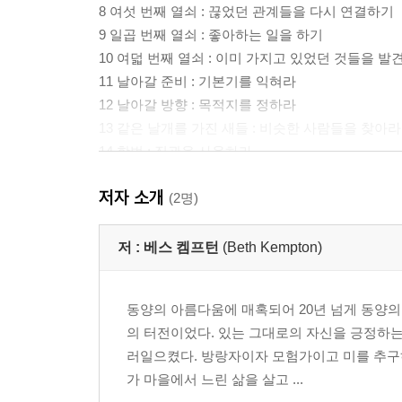
8 여섯 번째 열쇠 : 끊었던 관계들을 다시 연결하기
9 일곱 번째 열쇠 : 좋아하는 일을 하기
10 여덟 번째 열쇠 : 이미 가지고 있었던 것들을 발
11 날아갈 준비 : 기본기를 익혀라
12 날아갈 방향 : 목적지를 정하라
13 같은 날개를 가진 새들 : 비슷한 사람들을 찾아라
14 항법 : 직관을 사용하라
15 난기류 : 예상하지 못했던 어려움에 대처하기
저자 소개
16 비행 : 여정을 지속할 힘을 얻는 법
(2명)
17 비상 : 완전한 자유
저 :
베스 켐프턴
(Beth Kempton)
동양의 아름다움에 매혹되어 20년 넘게 동양의 
의 터전이었다. 있는 그대로의 자신을 긍정하
러일으켰다. 방랑자이자 모험가이고 미를 추구
가 마을에서 느린 삶을 살고 ...