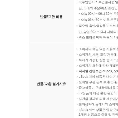
직수입양서/직수입일서중 일
단, 아래의 주문/취소 조건인
오늘 00시 ~ 06시 30분 
반품/교환 비용
오늘 06시 30분 이후 주문
직수입 음반/영상물/기프트 
단, 당일 00시~13시 사이
박스 포장은 택배 배송이 가
소비자의 책임 있는 사유로 
소비자의 사용, 포장 개봉에 
복제가 가능한 상품 등의 포장을 
소비자의 요청에 따라 개별
디지털 컨텐츠인 eBook, 
eBook 대여 상품은 대여 기
모바일 쿠폰 등록 후 취소/환
반품/교환 불가사유
중고상품이 구매확정(자동 
LP상품의 재생 불량 원인이 기
시간의 경과에 의해 재판매가
전자상거래 등에서의 소비자
eBook 세트 상품은 일괄 
1개의 상품으로 취급 및 판매