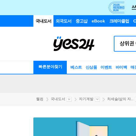
국내도서
외국도서
중고샵
eBook
크레마클럽
C
빠른분야찾기
베스트
신상품
이벤트
바이백
매
웰컴
국내도서
자기계발
처세술/삶의 자...