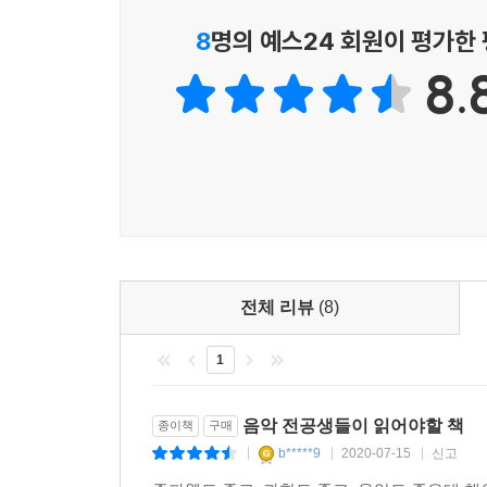
이 책은 무엇보다 음악의 본질적인 차원을 건드리
8
명의 예스24 회원이 평가한
지식이 없어도 얼마든지 이 책을 읽을 수 있다. 〈
8.
책에 나오는 내용을 얼마든지 따라갈 수 있다. 따라
여기에 음악의 원리를 이해하는 데 꼭 필요한 심
마디로 이 책 《과학으로 풀어보는 음악의 비밀》은 
전체 리뷰
(8)
1
음악 전공생들이 읽어야할 책
종이책
구매
b*****9
2020-07-15
신고
|
|
|