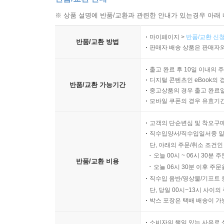
※ 상품 설명에 반품/교환과 관련한 안내가 있는경우 아래 
마이페이지 >
반품/교환 신청
반품/교환 방법
판매자 배송 상품은 판매자와
출고 완료 후 10일 이내의 
디지털 콘텐츠인 eBook의 
반품/교환 가능기간
중고상품의 경우 출고 완료일
모바일 쿠폰의 경우 유효기간(
고객의 단순변심 및 착오구
직수입양서/직수입일서중 일
단, 아래의 주문/취소 조건인
오늘 00시 ~ 06시 30분 
반품/교환 비용
오늘 06시 30분 이후 주문
직수입 음반/영상물/기프트 
단, 당일 00시~13시 사이
박스 포장은 택배 배송이 가
소비자의 책임 있는 사유로 