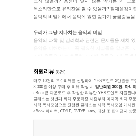
크지 않을까? 음정이 맞지 않는 악기는 왜 그
목소리만으로 유리잔을 깰 수 있을까? 절대음감이란
음악의 비밀》에서 음악에 얽힌 갖가지 궁금증들을 
우리가 그냥 지나치는 음악의 비밀
음악의 과학 및 심리학과 관련된 문제들을 재치 
음악을 이해하는 데 꼭 필요한 사실들을 알려준다. 
어떤 음들은 서로 충돌하고 어떤 음들은 조화롭게
무엇인지를 이 책을 통해 배울 수 있다. 그렇다면 
회원리뷰
나면 음악을 듣는 맛이 떨어지지 않을까?
(8건)
매주 10건의 우수리뷰를 선정하여 YES포인트 3만원을 드
3,000원 이상 구매 후 리뷰 작성 시
일반회원 300원, 마니아
아는 만큼 들린다
eBook은 다운로드 후 작성한 리뷰만 YES포인트 지급됩니
저자는 음영이나 원근법을 이해하면 그림을 감상하
클래스는 첫번째 회차 주문확정 시점부터 마지막 회차 주문
쏙쏙 들어온다고 말한다. 그렇다. 이 책은 음악 감
사락 독서모임으로 진행된 클래스는 사락 독서모임 게시판
악보를 거의 사용하지 않고 편안한 대화 스타일로 씌어
eBook 페이백, CD/LP, DVD/Blu-ray, 패션 및 판매금
다룬다. 악기 소리가 우리 귀에 전달될 때 그 사이의
음악을 전혀 몰라도, 음악을 잘 알아도