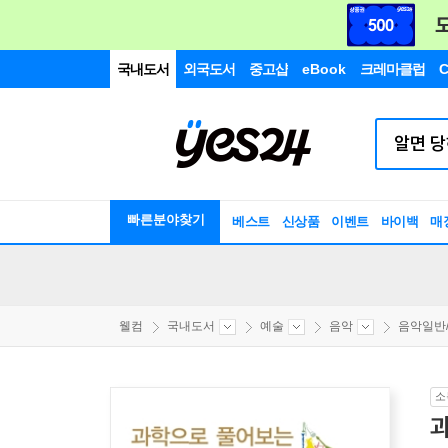
국내도서
외국도서
중고샵
eBook
크레마클럽
C
빠른분야찾기
베스트
신상품
이벤트
바이백
매
웰컴
국내도서
예술
음악
음악일반
소