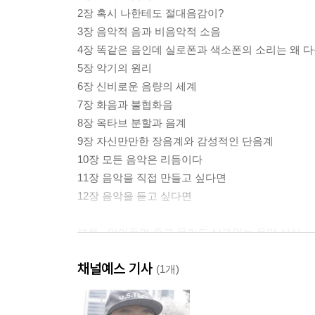
2장 혹시 나한테도 절대음감이?
3장 음악적 음과 비음악적 소음
4장 똑같은 음인데 실로폰과 색소폰의 소리는 왜 다
5장 악기의 원리
6장 신비로운 음량의 세계
7장 화음과 불협화음
8장 옥타브 분할과 음계
9장 자신만만한 장음계와 감성적인 단음계
10장 모든 음악은 리듬이다
11장 음악을 직접 만들고 싶다면
12장 음악을 듣고 싶다면
부록 - 알아두면 좋고 몰라도 상관없는 음악 상식
참고문헌
채널예스 기사
감사의 말
(1개)
옮긴이의 말
찾아보기