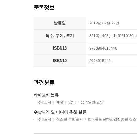
품목정보
발행일
2012년 02월 22일
쪽수, 무게, 크기
351쪽 | 468g | 146*210*30
ISBN13
9788994015446
ISBN10
8994015442
관련분류
카테고리 분류
국내도서
예술
음악
음악일반/교양
수상내역 및 미디어 추천 분류
국내도서
청소년 추천도서
한국출판문화산업진흥원 청소