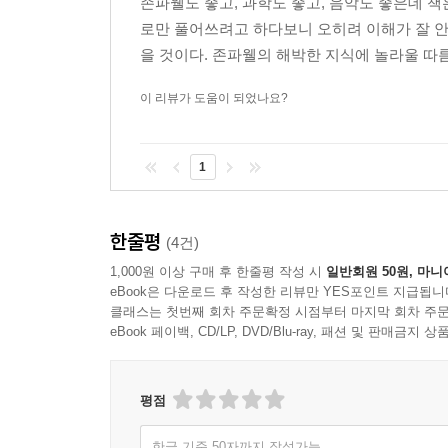
존파웰도 좋고, 과학도 좋고, 음악도 좋은데 
로만 풀어쓰려고 하다보니 오히려 이해가 잘 안
을 것이다. 존파웰의 해박한 지식에 놀라울 따름이
이 리뷰가 도움이 되었나요?
1
한줄평
(4건)
1,000원 이상 구매 후 한줄평 작성 시
일반회원 50원, 마니
eBook은 다운로드 후 작성한 리뷰만 YES포인트 지급됩니
클래스는 첫번째 회차 주문확정 시점부터 마지막 회차 주문
eBook 페이백, CD/LP, DVD/Blu-ray, 패션 및 판매금
평점
한글 기준 50자까지 작성가능