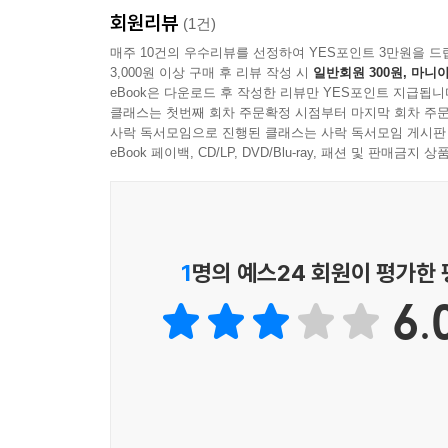
하는 데 앞장서기” 때문이다. 또한 “이슬람은 모든 
회원리뷰
지도자들은 혁신(비다)을 거부하면서 991년~109
(1건)
인간의 이성과 직관에 직접 말을 걸고자 한다.” 이
카디자델리 운동은 18세기의 아라비아의 이븐 압
매주 10건의 우수리뷰를 선정하여 YES포인트 3만원을 드
곧 무슬림들의 의무가 된다.” 쿠틉은 자신이 저술한
3,000원 이상 구매 후 리뷰 작성 시
일반회원 300원, 마니아
미치고 있다. 와하브파의 극단주의는 인도에까지 
입하기 위해 싸우는 것이다. 반면 신앙은 그 모든 
eBook은 다운로드 후 작성한 리뷰만 YES포인트 지급됩니
있다.
편적인 싸움이다. “이슬람이 스스로를 지리적 경계나
클래스는 첫번째 회차 주문확정 시점부터 마지막 회차 주문
이처럼 근본주의 운동은 이슬람 역사에서 고질적
사락 독서모임으로 진행된 클래스는 사락 독서모임 게시판
하신 하나님 이외의 다른 자들을 주인으로 섬겨야 
기대어서 행위와 계획을 도덕적으로, 또 문화적으
eBook 페이백, CD/LP, DVD/Blu-ray, 패션 및 판매금
한다면, (중략) 지하드를, 혹은 하나님을 연유로 
있음을 인정해야 한다.
깨닫게 된다.”
--- [제19장 사이트 쿠틉] 중에서
1
명의 예스24 회원이 평가한
6.