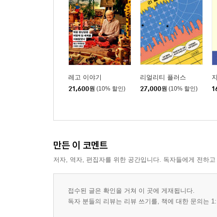
수니파와 시아파의 분열
제12장 이븐 타이미야
초기 생애와 교육 | 권력에의 충돌과 투옥 | 이븐 
타이미야의 반-몽골 파트와 | 맞서 싸워야 할 무리들 
딤미 | 지하드의 위대한 재생산가
레고 이야기
리얼리티 플러스
21,600
원
(10% 할인)
27,000
원
(10% 할인)
1
제13장 17세기 이스탄불의 카디자델리 운동
카디자드 메흐메드 | 카디자델리파의 영향 | 이븐 
제14장 이븐 압드 알 와하브와 18세기 개선 및 개혁
18세기 | 근본주의와 18세기 카이로의 종교 폭동
만든 이 코멘트
무함마드 이븐 알 와하브 | 영향력 및 일부 교리 |
저자, 역자, 편집자를 위한 공간입니다. 독자들에게 전하고
이크완 | 와하브주의의 영향
제15장 사이드 아불 알라 마우두디
접수된 글은 확인을 거쳐 이 곳에 게재됩니다.
독자 분들의 리뷰는 리뷰 쓰기를, 책에 대한 문의는 1:
이슬람 지배하의 인도, 13-14세기 | 샤이흐 아흐마
마우두디