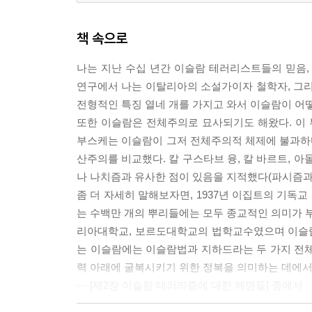
제16장 S. K. 말리크 준장과 쿠란이 말하는 전쟁
책 속으로
파키스탄의 이슬람화
나는 지난 수십 년간 이슬람 테러리스트들의 믿음,
연구에서 나는 이탈리아의 소설가이자 철학자, 그리고 
제17장 하산 알 반나와 무슬림형제단
전형적인 특징 열네 개를 가지고 와서 이슬람이 어
무슬림형제단의 이데올로기 | 필수적 폭력 | 무슬
또한 이슬람은 전체주의로 묘사되기도 해왔다. 이 부
부스케는 이슬람이 그저 전체주의적 체제에 불과하다
제18장 아민 알 후세이니와 나치
산주의를 비교했다. 칼 구스타브 융, 칼 바르트, 
알 후세이니, 이슬람, 그리고 폭력 | 극단적 무슬림의
나 나치즘과 유사한 점이 있음을 지적했다(파시즘과
좀 더 자세히 말해보자면, 1937년 이집트의 기독
제19장 사이드 쿠틉
는 수백만 개의 뿌리들에는 모두 종교적인 의미가 부
핵심 사상 | 해결책: 지하드
리아대학교, 보르도대학교의 법학교수였으며 이슬람법학
는 이슬람에는 이슬람법과 지하드라는 두 가지 전체
제20장 무함마드 압드 알 살람 파라즈와 도외시된 
력 아래에 굴복시키기 위한 정복을 의미하는 데에서
이슬람 근본주의의 이념
--- [제2장 이슬람 테러리즘에 대한 해명들] 중에서
제21장 압둘라 아잠과 무슬림 영토의 방어