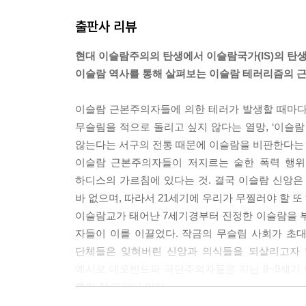
이슬람 테러리스트들의 즉각적인 목적은 군사 활동
학자의 잉크, 순교자의 피
출판사 리뷰
다. 이 세계에서는 서구 세계의 다양한 세속 헌법 
쿠란에 따르자면 무슬림들만이 완전한 진실을 알고 있
제22장 아이만 알 자와히리
현대 이슬람주의의 탄생에서 이슬람국가(IS)의 탄
자들은 결코 하나님께 수락되지 않을 것이며, 내세에서 
예언자의 깃발 아래에 선 기사들
이슬람 역사를 통해 살펴보는 이슬람 테러리즘의 근
종교이기 때문에, 이슬람을 따르지 않는 이들은 반드
을 믿지 않으며 하나님과 선지자들이 금지한 것을
제23장 아야톨라 루홀라 호메이니와 이란 혁명
이슬람 근본주의자들에 의한 테러가 발생할 때마다
라도 그들이 우리의 우위를 알고 세금을 지불할 때까지 
호메이니 득세의 역사적, 정치적 배경 | 1979년 이
무슬림을 적으로 돌리고 싶지 않다는 열망, ‘이슬람
기 때문에, 다른 특정 교리를 이슬람과 동등한 지위
| 이란이슬람공화국 | 국가폭력
않는다는 서구의 전통 때문에 이슬람을 비판한다는 
그것을 모든 종교 위에 있도록 하시었으니 다만 다신교도들이 
이슬람 근본주의자들이 저지르는 숱한 폭력 행위
[전쟁의 대열], 9에서도 이와 정확히 일치하는 메시
제24장 결론
하디스의 가르침에 있다는 것. 결국 이슬람 신앙
--- [제4장 원인 요인으로서의 이슬람 교리] 중에서
지하드의 부활
바 없으며, 따라서 21세기에 우리가 무찔러야 할 
이슬람교가 태어난 7세기경부터 진정한 이슬람을 
쿠틉의 세계에서 정치와 종교는 한몸이나 다름없었다
자들이 이를 이끌었다. 작금의 무슬림 사회가 초
은 곧 현존하는 자힐리 체제의 세계에 신앙을 사회
단체들은 잊혀버린 신앙과 의식들을 되살리고자 
있는 무슬림에 대하여 어떤 거대한 위협이 있기 때문
예시로 데오반드파 극단주의자들은 지난 8~9세기 이
회의 실제 조건들 속에 있다. 단순히 방어가 필요하
특히 잘 드러나 있다.
사실 이슬람은 지하드를 개시할 권리를 가지고 있다
9세기부터 10세기 초반까지의 바그다드에는 여러 