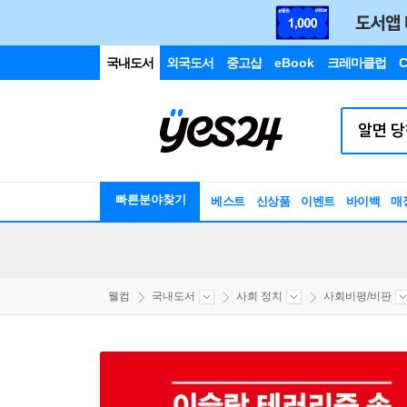
국내도서
외국도서
중고샵
eBook
크레마클럽
C
빠른분야찾기
베스트
신상품
이벤트
바이백
매
웰컴
국내도서
사회 정치
사회비평/비판