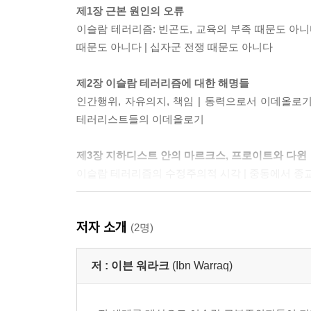
제1장 근본 원인의 오류
이슬람 테러리즘: 빈곤도, 교육의 부족 때문도 아니
때문도 아니다 | 십자군 전쟁 때문도 아니다
제2장 이슬람 테러리즘에 대한 해명들
인간행위, 자유의지, 책임 | 동력으로서 이데올로기
테러리스트들의 이데올로기
제3장 지하디스트 안의 마르크스, 프로이트와 다윈
이슬람 테러리즘의 수정주의적 시각 | 중동에서 종
제4장 원인 요인으로서의 이슬람 교리
저자 소개
쿠란 | 샤리아 우월주의 | 수나와 무함마드 | 샤리아
(2명)
피와 죽음
저 :
이븐 워라크
(Ibn Warraq)
제5장 지하드의 의미
지하드의 정의 | 지하드에 대한 설명 | 지하드를 연