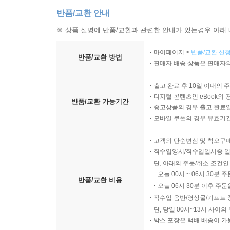
반품/교환 안내
※ 상품 설명에 반품/교환과 관련한 안내가 있는경우 아래 
마이페이지 >
반품/교환 신청
반품/교환 방법
판매자 배송 상품은 판매자와
출고 완료 후 10일 이내의 
디지털 콘텐츠인 eBook의 
반품/교환 가능기간
중고상품의 경우 출고 완료일
모바일 쿠폰의 경우 유효기간(
고객의 단순변심 및 착오구
직수입양서/직수입일서중 일
단, 아래의 주문/취소 조건인
오늘 00시 ~ 06시 30분 
반품/교환 비용
오늘 06시 30분 이후 주문
직수입 음반/영상물/기프트 
단, 당일 00시~13시 사이
박스 포장은 택배 배송이 가