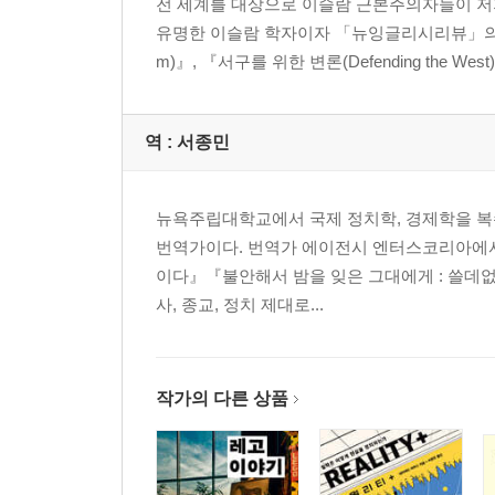
전 세계를 대상으로 이슬람 근본주의자들이 저
유명한 이슬람 학자이자 「뉴잉글리시리뷰」의 시니어
제6장 지하드, 이론과 실천
m)』, 『서구를 위한 변론(Defending the Wes
쿠란 속의 지하드 | 지하드에 대한 초기 무슬림 학자
제7장 지하드의 목표
역 :
서종민
마흐디 | 순교 | 순교에 대한 보상 | 지하드에 관한 
제8장 무함마드의 운동과 초기 정복 활동
뉴욕주립대학교에서 국제 정치학, 경제학을 복
이슬람의 이데올로기
번역가이다. 번역가 에이전시 엔터스코리아에서 
이다』『불안해서 밤을 잊은 그대에게 : 쓸데없
제9장 최초의 테러리스트?
사, 종교, 정치 제대로...
하와리즈파의 기초 교리 | 하와리즈파의 후기 역사 
제10장 사흘 이븐 살라마, 바르바하리 및 비다
작가의 다른 상품
광신적 테러리즘과 바르바하리
제11장 바그다드의 종교적 폭력사태, 991-1092년