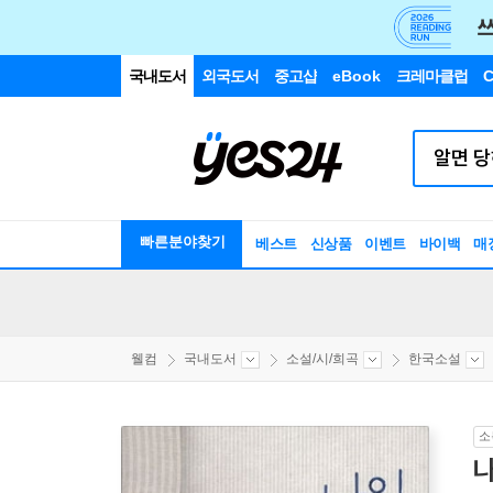
국내도서
외국도서
중고샵
eBook
크레마클럽
C
빠른분야찾기
베스트
신상품
이벤트
바이백
매
웰컴
국내도서
소설/시/희곡
한국소설
소
나