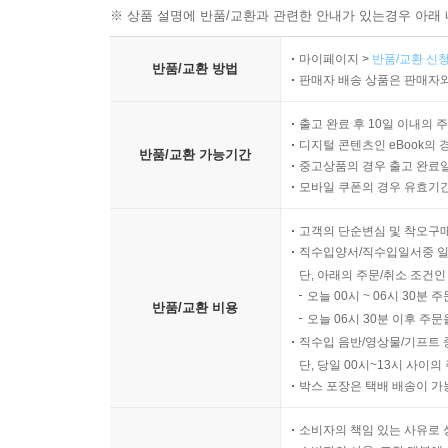
※ 상품 설명에 반품/교환과 관련한 안내가 있는경우 아래 
마이페이지 >
반품/교환 신청
반품/교환 방법
판매자 배송 상품은 판매자와
출고 완료 후 10일 이내의 
디지털 콘텐츠인 eBook의 
반품/교환 가능기간
중고상품의 경우 출고 완료일
모바일 쿠폰의 경우 유효기간(
고객의 단순변심 및 착오구
직수입양서/직수입일서중 일
단, 아래의 주문/취소 조건인
오늘 00시 ~ 06시 30분 
반품/교환 비용
오늘 06시 30분 이후 주문
직수입 음반/영상물/기프트 
단, 당일 00시~13시 사이
박스 포장은 택배 배송이 가
소비자의 책임 있는 사유로 