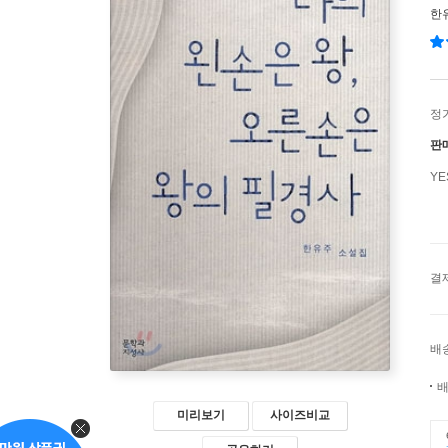
한
정
판
Y
결
배
배
미리보기
사이즈비교