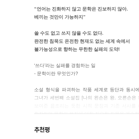
는 조금도 일렁이지 않았다.
“언어는 진화하지 않고 문학은 진보하지 않아.
베끼는 것만이 가능하지”
---'인력입니까, 척력입니까' 중에서
쓸 수도 없고 쓰지 않을 수도 없다.
완전한 침묵도 온전한 현재도 없는 세계 속에서
불가능성으로 향하는 무한한 실패의 도약!
‘쓰다’라는 실패를 경험하는 일
- 문학이란 무엇인가?
소설 형식을 파괴하는 작품 세계로 등단과 동시에
그녀가 세번째 소설집 [나의 왼손은 왕, 오른손은 왕
보여준 읊조리는 듯한 시적 문장과 기존 서사를
확장하며 문학의 본질에 대한 집요한 질문을 계속한
추천평
그들의 대화를 그대로 옮겨 적는 것은, 차용이 아니
배반하는 것은 아니겠지만, 그럼에도 불구하고, 책