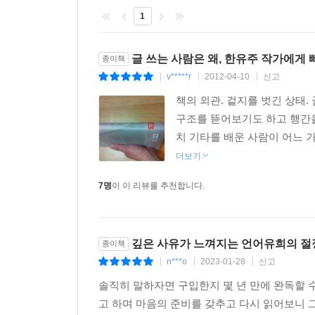
“언어는 진화하지 않고 문학은 진보하지 않아.
1
베끼는 것만이 가능하지”
글 쓰는 사람은 왜, 한유주 작가에게
종이책
쓸 수도 없고 쓰지 않을 수도 없다.
v*****r
2012-04-10
신고
|
|
|
완전한 침묵도 온전한 현재도 없는 세계 속에서
불가능성으캷 향하는 무한한 실패의 도약!
책의 외관. 겉지를 벗긴 상태.
구조를 뜯어보기도 하고 행간을
‘쓰다’라는 실패를 경험하는 일
치 기타를 배운 사람이 어느 가
- 문학이란 무엇인가?
더보기
7명
이 이 리뷰를 추천합니다.
소설 형식을 파괴하는 작품 세계로 등단과 동시에
그녀가 세번째 소설집 [나의 왼손은 왕, 오른손은 왕
보여준 읊조리는 듯한 시적 문장과 기존 서사를
깊은 사유가 느껴지는 언어유희의 절
확장하며 문학의 본질에 대한 집요한 질문을 계속한
종이책
n***o
2023-01-28
신고
|
|
|
그들의 대화를 그대로 옮겨 적는 것은, 차용이 아니
솔직히 말하자면 구입한지 몇 년 만에 완독할 
배반하는 것은 아니겠지만, 그럼에도 불구하고, 책
고 하며 마음의 준비를 갖추고 다시 읽어보니 