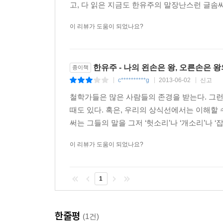
여러분은 모두, 남의 입을 빌려 말을 배웠으니, 
고, 다 읽은 지금도 한유주의 말장난스런 글솜씨
그러므로 나는 다시 시작한다.
이 리뷰가 도움이 되었나요?
(/ '자연사 박물관' 중에서)
이번 소설집에서 한유주는 글쓰기를 일종의 받아쓰
불완전한 행위이지만, 동시에 이 행위 자체가 필연
한유주 - 나의 왼손은 왕, 오른손은 왕
종이책
천착하여 인간의 글쓰기 욕망을 바라보고 실험한다.
c**********g
2013-06-02
신고
|
|
|
서사(산책하다가 만나게 된 여장남자 살인범과의 동행
철학가들은 많은 사람들의 존경을 받는다. 그런
있는 행위’ 자체를 독자에게 계속 자각시킨다. 그
때도 있다. 혹은, 우리의 상식선에서는 이해할
않고, 토마스 베른하르트를 베꼈다는 점에 대해 
써는 그들의 말을 그저 ‘헛소리’나 ‘개소리’나 ‘잡
통해 한유주가 말하려는 것은 무엇인가?
이 리뷰가 도움이 되었나요?
그런데, 누군가를 베끼지는 마, 너는 너 자신을 쓸 
말을 따라하며 언어를 익혔어, 누군가의 문장을 흉
1
않다. 베끼는 것만이 가능하지.
(/ '인력입니까, 척력입니까' 중에서)
한줄평
(1건)
쓰다라는 ‘실패’를 경험하는 일