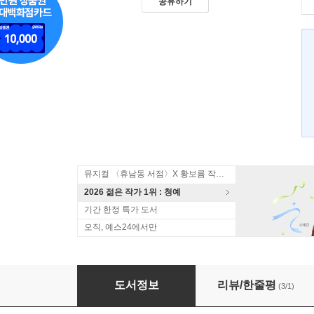
공유하기
뮤지컬 〈휴남동 서점〉X 황보름 작가 북토크
2026 젊은 작가 1위 : 청예
기간 한정 특가 도서
오직, 예스24에서만
나의 왼손은 왕, 오른손은 왕의 필경사
도서정보
리뷰/한줄평
(3/1)