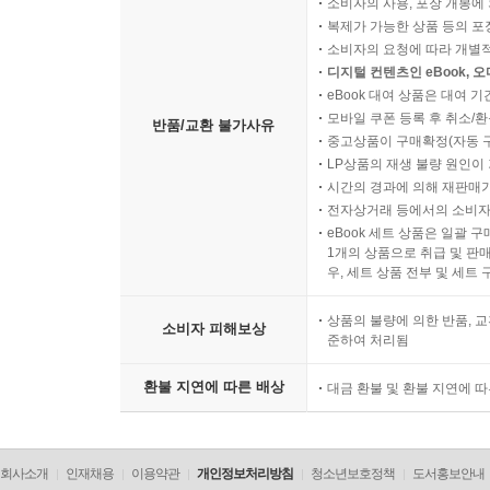
소비자의 사용, 포장 개봉에 
복제가 가능한 상품 등의 포장을 
소비자의 요청에 따라 개별
디지털 컨텐츠인 eBook, 
eBook 대여 상품은 대여 기
모바일 쿠폰 등록 후 취소/환
반품/교환 불가사유
중고상품이 구매확정(자동 
LP상품의 재생 불량 원인이 기
시간의 경과에 의해 재판매가
전자상거래 등에서의 소비자
eBook 세트 상품은 일괄 
1개의 상품으로 취급 및 판매
우, 세트 상품 전부 및 세트
상품의 불량에 의한 반품, 교
소비자 피해보상
준하여 처리됨
환불 지연에 따른 배상
대금 환불 및 환불 지연에 
회사소개
인재채용
이용약관
개인정보처리방침
청소년보호정책
도서홍보안내