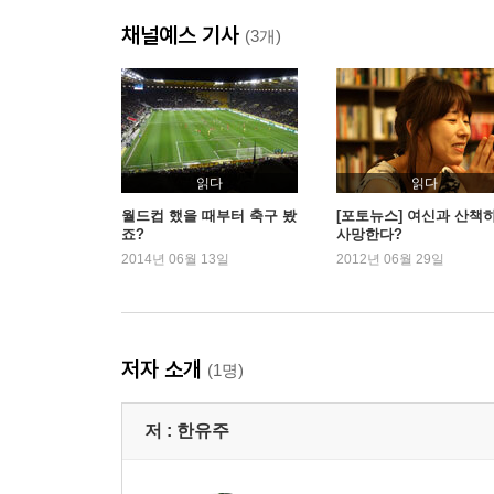
채널예스 기사
(3개)
읽다
읽다
월드컵 했을 때부터 축구 봤
[포토뉴스] 여신과 산책
죠?
사망한다?
2014년 06월 13일
2012년 06월 29일
저자 소개
(1명)
저 :
한유주