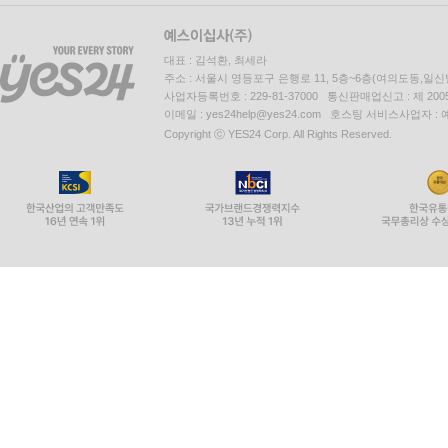
대표 : 김석환, 최세라
주소 : 서울시 영등포구 은행로 11, 5층~6층(여의도동,일신
사업자등록번호 : 229-81-37000 통신판매업신고 : 제 200
이메일 : yes24help@yes24.com 호스팅 서비스사업자 :
Copyright ⓒ YES24 Corp. All Rights Reserved.