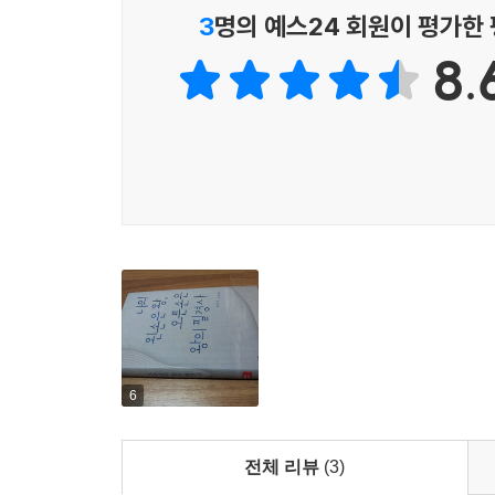
쓰다라는 ‘실패’를 경험하는 일
3
명의 예스24 회원이 평가한
- 미래를 증거하는 일
8.
이 책의 해설을 쓴 문학평론가 강동호는 한유주의
대한 그 물음의 글쓰기’ 즉, 소설에 대한 가장 근
작가는 소설이 무엇이고 소설 쓰기란 무엇인지에 대
언어에는 방향이 없다. 그러나 글은 단일한 방향으로
없지는 않은―강박은 반복적으로 드러나고, 스스로를 
읽어본 적이 없는 문장들을 베끼고 또 베낀다. 쓰고 
(/ '농담' 중에서)
언어의 불가능성. 기표는 도저히 기의에 가 닿을 수
것이다”라고 말하자 필경사는 “그러면 당신은 내일
6
한유주는 말한다. “나는 쓸 것이다. 무엇을? 무엇을
수도 없는 딜레마 속에서 한유주 역시 말라르메의 ‘한
전체 리뷰
(3)
필경사인 것이다. 시간이 소멸되지 않는 한 그는 늘 