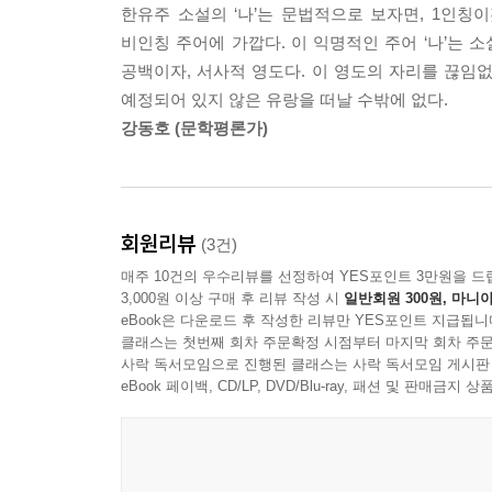
한유주 소설의 ‘나’는 문법적으로 보자면, 1인칭
여러분은 모두, 남의 입을 빌려 말을 배웠으니, 
비인칭 주어에 가깝다. 이 익명적인 주어 ‘나’는
그러므로 나는 다시 시작한다.
공백이자, 서사적 영도다. 이 영도의 자리를 끊임
(/ '자연사 박물관' 중에서)
예정되어 있지 않은 유랑을 떠날 수밖에 없다.
강동호 (문학평론가)
이번 소설집에서 한유주는 글쓰기를 일종의 받아쓰
불완전한 행위이지만, 동시에 이 행위 자체가 필연
천착하여 인간의 글쓰기 욕망을 바라보고 실험한다.
서사(산책하다가 만나게 된 여장남자 살인범과의 동행
회원리뷰
(3건)
있는 행위’ 자체를 독자에게 계속 자각시킨다. 그
매주 10건의 우수리뷰를 선정하여 YES포인트 3만원을 드
않고, 토마스 베른하르트를 베꼈다는 점에 대해 
3,000원 이상 구매 후 리뷰 작성 시
일반회원 300원, 마니아
통해 한유주가 말하려는 것은 무엇인가?
eBook은 다운로드 후 작성한 리뷰만 YES포인트 지급됩니
클래스는 첫번째 회차 주문확정 시점부터 마지막 회차 주문
사락 독서모임으로 진행된 클래스는 사락 독서모임 게시판
그런데, 누군가를 베끼지는 마, 너는 너 자신을 쓸 
eBook 페이백, CD/LP, DVD/Blu-ray, 패션 및 판매금
말을 따라하며 언어를 익혔어, 누군가의 문장을 흉
않다. 베끼는 것만이 가능하지.
(/ '인력입니까, 척력입니까' 중에서)