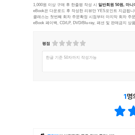
1,000원 이상 구매 후 한줄평 작성 시
일반회원 50원, 마니
- 미래를 증거하는 일
eBook은 다운로드 후 작성한 리뷰만 YES포인트 지급됩니
클래스는 첫번째 회차 주문확정 시점부터 마지막 회차 주문
이 책의 해설을 쓴 문학평론가 강동호는 한유주의
eBook 페이백, CD/LP, DVD/Blu-ray, 패션 및 판매금
대한 그 물음의 글쓰기’ 즉, 소설에 대한 가장 근
작가는 소설이 무엇이고 소설 쓰기란 무엇인지에 대
평점
언어에는 방향이 없다. 그러나 글은 단일한 방향으로
한글 기준 50자까지 작성가능
없지는 않은―강박은 반복적으로 드러나고, 스스로를 불
1
명