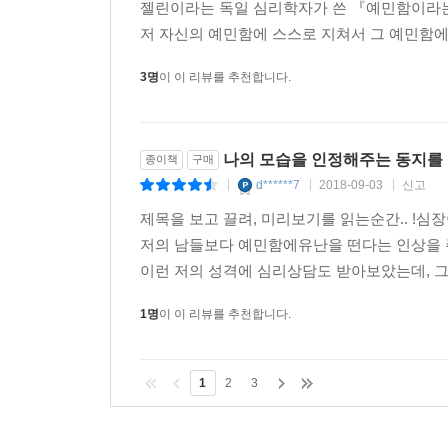
어쩌다 보니 ‘예민함’에 대한 책을 연거푸 두
젤린이라는 독일 심리학자가 쓴 『예민함이라는
저 자신의 예민함에 스스로 지쳐서 그 예민함에 
3명
이 이 리뷰를 추천합니다.
나의 모습을 인정해주는 동지를 
종이책
구매
d******7
2018-09-03
신고
|
|
|
제목을 보고 끌려, 미리보기를 읽는순간.. !심
저의 남들보다 예민함에유난을 떤다는 인상을 주
이런 저의 성격에 심리상담도 받아보았는데, 그 
1명
이 이 리뷰를 추천합니다.
1
2
3