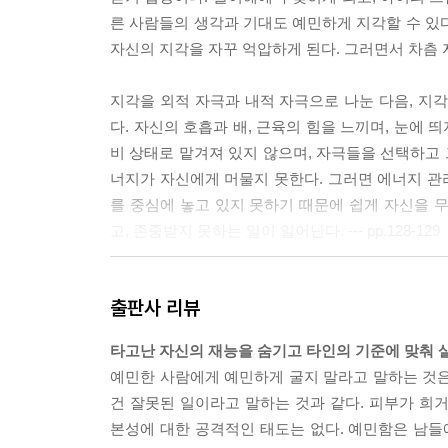
른 사람들의 생각과 기대도 예민하게 지각할 수 있
자신의 지각을 자꾸 억압하게 된다. 그러면서 차츰 자기
지각을 외적 자극과 내적 자극으로 나눈 다음, 지
다. 자신의 호흡과 배, 근육의 힘을 느끼며, 눈에 
비 상태로 맡겨져 있지 않으며, 자극들을 선택하고 
너지가 자신에게 머물지 못한다. 그러면 에너지 관리
를 중심에 놓고 있지 못하기 때문에 쉽게 자신을 
고, 존중받지 못하는 일이 일어난다. --- pp.128-129
예민한 사람들은 일반적으로 케이크를 다 나누고 난 
출판사 리뷰
금씩 받았는데 자신만 빈손이라는 걸 깨달은 다음
이기도 한다. 예민한 사람들은 자신들을 돌보지 않
타고난 자신의 재능을 숨기고 타인의 기준에 맞춰 
이 그렇게 해주지 못할 경우, 평화를 깨뜨리는 건 
예민한 사람에게 예민하게 굴지 말라고 말하는 것은 
람들은 이기주의자들로 돌변한다. 방금 전까지 아량을
건 잘못된 일이라고 말하는 것과 같다. 피부가 희
8-209
본성에 대한 공격적인 태도는 없다. 예민함은 남들