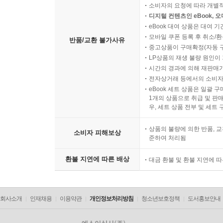
복제가 가능한 상품 등의 포장을 
소비자의 요청에 따라 개별
디지털 컨텐츠인 eBook, 
eBook 대여 상품은 대여 기
모바일 쿠폰 등록 후 취소/환
반품/교환 불가사유
중고상품이 구매확정(자동 
LP상품의 재생 불량 원인이 기
시간의 경과에 의해 재판매가
전자상거래 등에서의 소비자
eBook 세트 상품은 일괄 
1개의 상품으로 취급 및 판매
우, 세트 상품 전부 및 세트
상품의 불량에 의한 반품, 교
소비자 피해보상
준하여 처리됨
환불 지연에 따른 배상
대금 환불 및 환불 지연에 
회사소개
인재채용
이용약관
개인정보처리방침
청소년보호정책
도서홍보안내