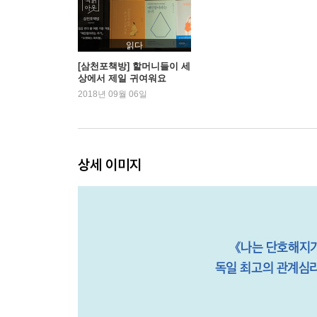
3장 나는 나를 보호할 권리가 있습니다 : 내부 자극
스트레스에 대한 저항력 기르기
읽다
자극으로부터 중심 잡기
[삼천포책방] 할머니들이 세
상에서 제일 귀여워요
나를 보호하는 경계 짓기
2018년 09월 06일
타인과 세상을 향한 첫걸음
경계 짓기를 위한 전제 조건
내 몸의 신호에 귀 기울이기
상세 이미지
4장 이기주의자와 이타주의자 사이 : 외부 자극에 
스트레스와 번아웃으로부터 벗어나기
예민한 사람의 생각을 방해하는 것들
타인의 생각을 읽는 능력
효과적으로 갈등에 대처하는 법
조언자이자 희생자인 사람들
동경하거나 후퇴하거나
예민한 사람들만의 팀