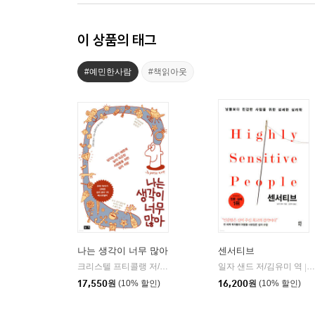
이 상품의 태그
#예민한사람
#책읽아웃
나는 생각이 너무 많아
센서티브
크리스텔 프티콜랭 저/이세진 역
부키
일자 샌드 저/김유미 역
|
|
17,550
원
(10% 할인)
16,200
원
(10% 할인)