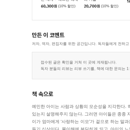
1
의 나로 존재하는 법 +
60,300
원
(10% 할인)
20,700
원
(10% 할인)
헤르만 헤세의 게으름
의 기술 세트
만든 이 코멘트
저자, 역자, 편집자를 위한 공간입니다. 독자들에게 전하고
접수된 글은 확인을 거쳐 이 곳에 게재됩니다.
독자 분들의 리뷰는 리뷰 쓰기를, 책에 대한 문의는 1:
책 속으로
예민한 아이는 사람과 상황의 모순성을 지각한다. 
있는지 설명해주지 않는다. 그러면 아이들은 종종 자신
이가 엄마에게 ‘사랑하는 이모’가 겉으로 하는 말과
듣기 십상이다. 몰이해에 부딪히게 되고, 아이의 느