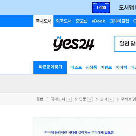
국내도서
외국도서
중고샵
eBook
크레마클럽
C
빠른분야찾기
베스트
신상품
이벤트
바이백
매
웰컴
국내도서
인문
심리
주제로 읽는