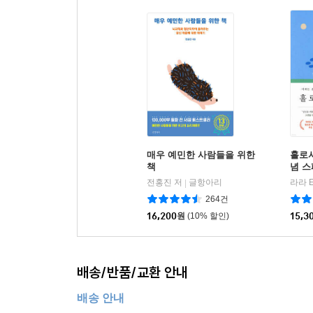
이 책을 구입하신 분들이 산
분야 연관 책
매우 예민한 사람들을 위한
홀로서
책
념 스
전홍진 저
글항아리
라라 E
|
264건
16,200
원
(10% 할인)
15,3
배송/반품/교환 안내