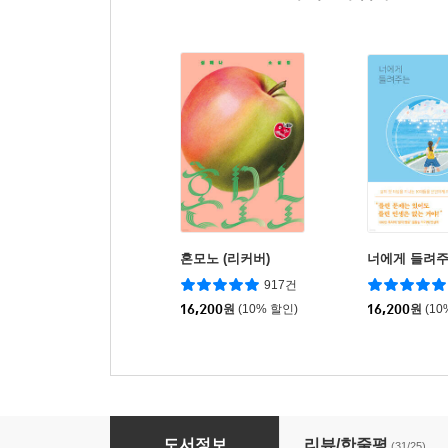
혼모노 (리커버)
너에게 들려주
917건
16,200
원
(10% 할인)
16,200
원
(10
예민함이라는 무기
도서정보
리뷰/한줄평
(31/25)