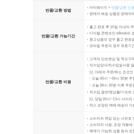
※ 상품 설명에 반품/교환과 관련한 안내가 있는경우 아래 
마이페이지 >
반품/교환 신청
반품/교환 방법
판매자 배송 상품은 판매자와
출고 완료 후 10일 이내의 
디지털 콘텐츠인 eBook의 
반품/교환 가능기간
중고상품의 경우 출고 완료일
모바일 쿠폰의 경우 유효기간(
고객의 단순변심 및 착오구
직수입양서/직수입일서중 일
단, 아래의 주문/취소 조건인
오늘 00시 ~ 06시 30분 
반품/교환 비용
오늘 06시 30분 이후 주문
직수입 음반/영상물/기프트 
단, 당일 00시~13시 사이
박스 포장은 택배 배송이 가
소비자의 책임 있는 사유로 
소비자의 사용, 포장 개봉에 