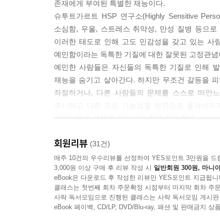
존재에게 부여된 특별한 재능이다.
예민한 사람들은 다르게 지각하고 다르게 생각하고
슈투트가르트 HSP 연구소(Highly Sensitive 
다는 자신이 하는 작업이 양질의 것이 되도록 하는 
소심함, 우울, 스트레스 취약성, 만성 질병 등으
각하고, 고객, 거래처, 동료, 상사의 필요를 느끼고
이러한 태도로 인해 고도 민감성을 갖고 있는 사
문이다. 고집이 있음에도 불구하고 예민한 사람들은
예민함이라는 독특한 기질에 대한 잘못된 고정관념
보면 팔을 걷어붙이고 돕는다. 요란하지 않고 조용
예민한 사람들은 자신들의 독특한 기질로 인해 
쓰고, 다른 사람들을 배려해주고 격려한다.
재능을 숨기고 살아간다. 하지만 무조건 갈등을 
좌절하거나, 다른 사람들의 문제를 스스로 떠안느
--- pp.219-220
주시하고 다른 모든 가능성을 뒷전으로 돌려버리기
상담자들의 생생한 인터뷰와 함께 보여준다.
회원리뷰
당신의 예민함은 단점이 아니라
(31건)
남들이 놓친 작은 것까지 볼 수 있는 남다른 감각이
매주 10건의 우수리뷰를 선정하여 YES포인트 3만원을 드
3,000원 이상 구매 후 리뷰 작성 시
일반회원 300원, 마니아
우리는 모두 예민하다. 자신에게 예민한 기질이 
eBook은 다운로드 후 작성한 리뷰만 YES포인트 지급됩니
둘러싸여 사는 사람들이 겪는 스트레스는 매우 크
클래스는 첫번째 회차 주문확정 시점부터 마지막 회차 주문
때문이다.
사락 독서모임으로 진행된 클래스는 사락 독서모임 게시판
이에 롤프 젤린은 고도 민감성이 단점이나 약점이 
eBook 페이백, CD/LP, DVD/Blu-ray, 패션 및 판매금