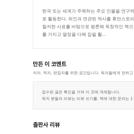
겉치장을 버려라 / 인간의 소유 심리 / 배송 전 제품은
한국 또는 세계가 주목하는 주요 인물을 연구하
설명보다는 스토리 / 틀을 부숴라 / 아이맥의 성공 원인
로 활동한다. 위인과 연관된 역사를 휴먼스토
단점을 장점으로 / 요약하라 / 이해의 폭을 넓혀라 / 
철저한 사료를 바탕으로 평론해 독창적인 책으로
무대 연출 / 차이를 만들어내는 ‘다른 점’ / 집중력의 
를 가지고 열정을 다해 집필 활...
상상이 주는 선물 / 아이팟 / 자전거 / 한 대의 컴퓨터 
집요함 / 창조적 크리에이터 / 개인의 능력 / 생생한 표
고도의 집중력 / 단호한 결단력 / 당황하지 말고 위트
진짜 기업의 가치 / 소크라테스 / 매력을 어필해라 / 
만든 이 코멘트
디자인의 또 다른 이름, 영혼 / 명료하고 선명하게 / 갈
저자, 역자, 편집자를 위한 공간입니다. 독자들에게 전하고
마음을 잡아끄는 설득 / ‘한 가지 더’ 공개하라 / 단편
디자인의 힘 / 비밀주의 / 성공의 열쇠 / 여운을 남겨라
접수된 글은 확인을 거쳐 이 곳에 게재됩니다.
디지털 철학가 / 감동적인 마무리 / 화려한 쇼맨십 / 
독자 분들의 리뷰는 리뷰 쓰기를, 책에 대한 문의는 1:
아침이 기다려지는 일 / 휴머니즘 / 애플의 존재 의의 
지혜의 열매 / 감동을 선사하라 / 터치의 시대 / 소명
성향을 파악해라 / 라이벌 / 통제의 기술 / 없으면 만들
출판사 리뷰
소비자의 경험을 관찰해라 / 완벽 그 자체 / 수량보다 
열 마디 말보다 하나의 이미지 / 로고의 비밀 / 신비감 