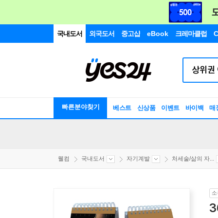
국내도서
외국도서
중고샵
eBook
크레마클럽
C
빠른분야찾기
베스트
신상품
이벤트
바이백
매
웰컴
국내도서
자기계발
처세술/삶의 자...
소
3