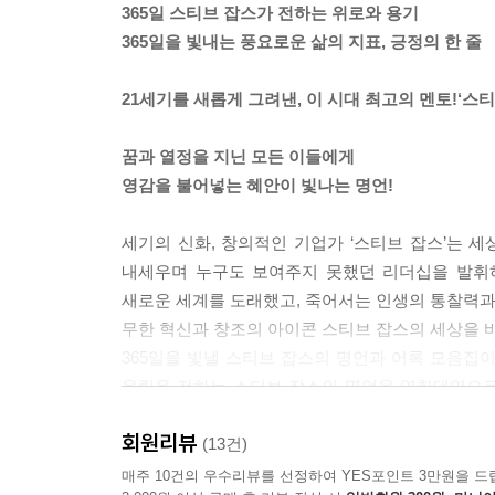
365일 스티브 잡스가 전하는 위로와 용기
영향력 / 문화가 되다 / 무대 장악력 / 쓰디쓴 실패의 
365일을 빛내는 풍요로운 삶의 지표, 긍정의 한 줄
제품이 답이다 / 불확실성 / 인류에 공헌해라 / 자부심
조지 오웰 1984년 / 안주하지 마라 / 나무보다는 숲을
21세기를 새롭게 그려낸, 이 시대 최고의 멘토!‘스티
스마트폰의 전쟁 / 애플은 소비자의 것이다 / 점과 선의
애플 스토어 / 유머와 태클 / 소비자의 오감을 자극해
꿈과 열정을 지닌 모든 이들에게
영감을 불어넣는 혜안이 빛나는 명언!
Autumn_ 열정과 희망의 명언
깨고 싶지 않은 꿈 / 또 다른 꿈 / 희망의 증거 /
세기의 신화, 창의적인 기업가 ‘스티브 잡스’는 
워즈니악 / 잠재력을 깨워라 /
내세우며 누구도 보여주지 못했던 리더십을 발휘
애플로 귀한 / 파노라마 / 내일의 안부 / 스스로해라 /
새로운 세계를 도래했고, 죽어서는 인생의 통찰력과
현실과 꿈을 이어주는 협상가 / 무한한 가능성 / 디테
무한 혁신과 창조의 아이콘 스티브 잡스의 세상을 바
잊지 못할 첫 느낌 / 재치 있는 입담 / 애니메이션 / 
365일을 빛낼 스티브 잡스의 명언과 어록 모음집이
시작, 그 다음의 이야기 / 드림 팀을 만들어라 / 심사숙
울림을 전하는 스티브 잡스의 명언을 영한대역으로
열정의 도가니 / 절망하지 마라 / 빅뱅 같은 사람 / 
일상생활 속에서 명쾌한 해답을 얻고 싶을 때, 하루
꿈의 레시피 / 무조건적인 믿음 / 꿈꿀 수 있는 자유 
회원리뷰
365일 스티브 잡스의 명언록으로 마음을 다스리자.
(13건)
가슴이 하는 말 / 실수를 인정해라 / 안전이라는 함정 
이 책은 스티브 잡스식 언어의 정수만을 뽑아 총
매주 10건의 우수리뷰를 선정하여 YES포인트 3만원을 드
용기를 가져라 / 될 때까지 / 목숨을 담보로 / 살아남