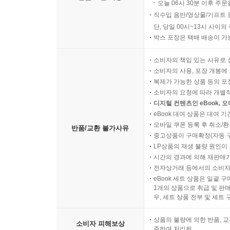
오늘 06시 30분 이후 주문
직수입 음반/영상물/기프트 
단, 당일 00시~13시 사이
박스 포장은 택배 배송이 가
소비자의 책임 있는 사유로 
소비자의 사용, 포장 개봉에 
복제가 가능한 상품 등의 포장을 
소비자의 요청에 따라 개별
디지털 컨텐츠인 eBook, 
eBook 대여 상품은 대여 기
모바일 쿠폰 등록 후 취소/환
반품/교환 불가사유
중고상품이 구매확정(자동 
LP상품의 재생 불량 원인이 기
시간의 경과에 의해 재판매가
전자상거래 등에서의 소비자
eBook 세트 상품은 일괄 
1개의 상품으로 취급 및 판매
우, 세트 상품 전부 및 세트
상품의 불량에 의한 반품, 교
소비자 피해보상
준하여 처리됨