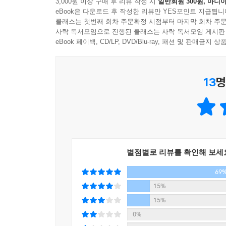
3,000원 이상 구매 후 리뷰 작성 시
일반회원 300원, 마니아
정신을 뜨겁게 달구고, 자신의 분야에 적응할 수 
예행연습 / 인내심 / 잃어버린 기회 / 잠자리에 들기 
eBook은 다운로드 후 작성한 리뷰만 YES포인트 지급됩니
매일매일 새로운 삶의 지표를 발견하기를 바란다.
진정한 소통 / 진화, 노력의 산물 / 해적이 되어라 / 
클래스는 첫번째 회차 주문확정 시점부터 마지막 회차 주문
2012년, 올 한 해는 스티브 잡스가 남긴 불멸의 메
사락 독서모임으로 진행된 클래스는 사락 독서모임 게시판
여정이 보상 / 보이지 않는 곳까지 / 암흑시대 / 지금 
eBook 페이백, CD/LP, DVD/Blu-ray, 패션 및 판매금
스티브 잡스의 365일 긍정의 한 줄
Winter_철학과 지혜의 명언
시간의 유한성 / 인간에 대한 신뢰와 믿음 / 가치판단/
13
명
* Stay Hungry. Stay Foolish.
짧은 메시지 / 어른이 되었다 / 적당한 타이밍 / 유쾌한
항상 갈망하라. 항상 무모하라.
날카로운 감각 / 멀티플레이어가 되어라 / 관능적인 매력
명예보다 중요한 것은 시간이다 / 사랑에 대한 통찰 / 
* You don't need to take notes. If it's important, you'
독창적인 이야기 / 다스림을 배워라 / 인생의 절정기 
메모할 필요도 없다. 정말 중요한 것이라면 기억해낼
파란만장한 청춘 / 뜻밖의 만남 / 나이가 든다는 것 / 
패배의 기억 / 보통 남자 / 패기의 아이콘 / 방향제시,
별점별로 리뷰를 확인해 보세
* Most important, have the courage to follow your hea
CEO의 품격 / 성찰의 시간 / 청중과 소통하라 / 선불교
69
가장 중요한 것은, 마음과 직관을 따르는 용기를 갖
한마디의 힘 / 회상 / 인간에 대한 이해 / 돈의 가치 
15%
나의 유전자 / 부와 명성 / 과감하게 과거를 버려라 / 
* Let's go invent tomorrow rather than worrying ab
15%
삶의 바탕 / 행복을 추구해라 / 최고의 사람들 / 간단한
어제 일어난 일에 대해 걱정하지 말고 함께 내일을 
0%