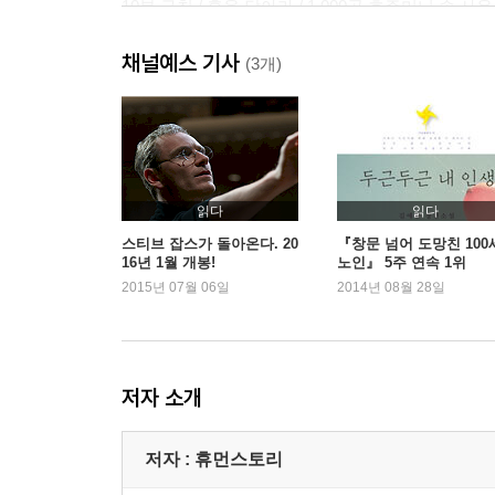
10분 규칙 / 혼을 담아라 / 1,000곡 호주머니 속 사
짧고 정확한 핵심 / 평균이 아닌, 최고 / 경험을 팔아라
채널예스 기사
완벽한 경영 비법 / 아이패드 / 미지의 영역 / 애플의
(3개)
생활 언어를 이용하라 / 다시 처음부터 / 애플의 탄생 
탈출구를 만들어라 / 픽사의 기술 / 매킨토시 / 절대적
마이크로소프트 / 야심작 / 십년을 앞서라 / 버리는 연
기획의 신 / 핵심 전략 / 잠재력을 깨워라 / 콘텐츠의 
읽다
읽다
Summer_ 성공과 비전의 명언
스티브 잡스가 돌아온다. 20
『창문 넘어 도망친 100
16년 1월 개봉!
노인』 5주 연속 1위
다음에 대한 꿈 / 열정의 또 다른 이름 / 위대한 성취감
2015년 07월 06일
2014년 08월 28일
고객의 말에 귀 기울여라 / if, 만약에 / 프로세스 /
팀워크 / 신제품에 대한 반응 / 청중을 위한 쇼 / 아이
가치의 발견 / 기분 좋은 보너스 / 기회의 평등 / 고맙
가치관의 거울 / 애플에 대한 충성도 / 도그마 / 청중
저자 소개
실패를 통해 배운 교훈 / 굽히지 않는 소신 / 이목을 집
돈이 다가 아니다 / 인간에 대한 무한 신뢰 / 프레젠테이
저자 : 휴먼스토리
청중에게 웃음을 선물하라 / 끝까지 파고들어라 / 낭만이
성공은 더 큰 성공을 가져온다 / 명령하지 마라 / 아름