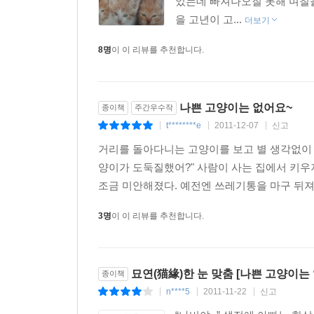
었는데 빠져나오질 못해 며칠을
을 고년이 고...
더보기
8명
이 이 리뷰를 추천합니다.
나쁜 고양이는 없어요~
종이책
주간우수작
t********e
2011-12-07
신고
|
|
|
거리를 돌아다니는 고양이를 보고 별 생각없이 '
양이가 도둑질했어?" 사람이 사는 집에서 키
조금 미안해졌다. 예전엔 쓰레기통을 마구 뒤져
3명
이 이 리뷰를 추천합니다.
묘연(猫緣)한 눈 맞춤 [나쁜 고양이는 
종이책
n****5
2011-11-22
신고
|
|
|