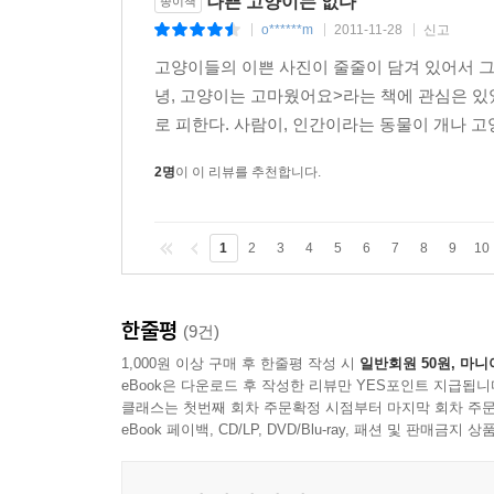
나쁜 고양이는 없다
종이책
o******m
2011-11-28
신고
|
|
|
고양이들의 이쁜 사진이 줄줄이 담겨 있어서 그
녕, 고양이는 고마웠어요>라는 책에 관심은 있
로 피한다. 사람이, 인간이라는 동물이 개나 고
2명
이 이 리뷰를 추천합니다.
1
2
3
4
5
6
7
8
9
10
한줄평
(9건)
1,000원 이상 구매 후 한줄평 작성 시
일반회원 50원, 마니
eBook은 다운로드 후 작성한 리뷰만 YES포인트 지급됩니
클래스는 첫번째 회차 주문확정 시점부터 마지막 회차 주문
eBook 페이백, CD/LP, DVD/Blu-ray, 패션 및 판매금