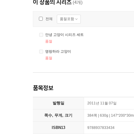
이 상품의 시리즈
(4개)
품절포함
전체
안녕 고양이 시리즈 세트
품절
명랑하라 고양이
품절
품목정보
발행일
2011년 11월 07일
쪽수, 무게, 크기
384쪽 | 630g | 147*200*30
ISBN13
9788937833434