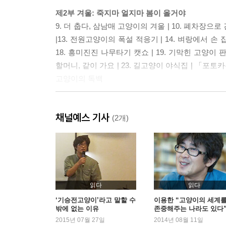
제2부 겨울: 죽지마 얼지마 봄이 올거야
9. 더 춥다, 삼남매 고양이의 겨울 | 10. 폐차장으로
|13. 전원고양이의 폭설 적응기 | 14. 벼랑에서 손 잡
18. 흥미진진 나무타기 캣쇼 | 19. 기막힌 고양이 판박
할머니, 같이 가요 | 23. 길고양이 야식집 | 「포
고양이의 독백
제3부 봄: 미안해 미안해 미안해
채널예스 기사
24. 봄은 고양이의 계절 | 25. 고양이 삼남매를 찾습
(2개)
| 29. 전원고양이라서 다행이야 | 30. 길고양이 해방구
이웃 할머니 | 34. 고래고양이 수난의 기록 | 35. 액
「포토카툰 5」 고양이 황당 몸 개그 | 「포토카툰 6
제4부 여름: 고양이가 보내온 SOS
읽다
읽다
38. 개울을 떠나 가장 위험한 곳으로 39. 고양이가 보내
‘기승전고양이’라고 말할 수
이용한 “고양이의 세계
밖에 없는 이유
존중해주는 나라도 있다
대란 | 43. 달타냥 닮은 아기 고양이 | 44. 바보 고
2015년 07월 27일
2014년 08월 11일
행방불명 고양이, 아기 고양이와 함께 돌아오다 | 48. B