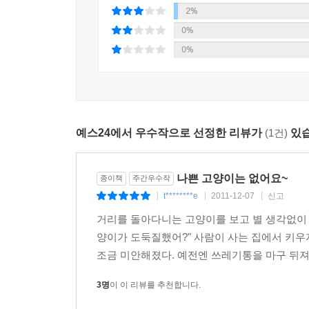
2%
-북데일리
0%
0%
『안녕 고양이』 시리즈를 원작으로 한 다큐 영화 
올해 제11회 인디다큐페스티발 상영을 시작으로,
일반 관객들에게도 뜨거운 반응을 얻었던 영화 「
남자와 길고양이들의 일상을 담아낸 다큐멘터리 영
예스24에서 우수작으로 선정한 리뷰가
(1건)
있습
시인이자 여행가인 이?한 작가와, CF감독 윤기형
나쁜 고양이는 없어요~
고양이들에게 이름을 지어주고, 밥도 챙겨주고, 그들
종이책
주간우수작
t********e
2011-12-07
신고
|
|
|
3만 5천부 이상 팔린 베스트셀러 도서 『안녕, 
거리를 돌아다니는 고양이를 보고 별 생각없이 '
이야기 구성으로 남녀노소 누구나 공감할 수 있
양이가 도둑질했어?" 사람이 사는 집에서 키
전반적으로 이슈가 되고 있는 도심 속 사람과 길고
조금 미안해졌다. 예전엔 쓰레기통을 마구 뒤져
예정이다.
3명
이 이 리뷰를 추천합니다.
2009년 국내 독립영화 사상 최다 관객 295