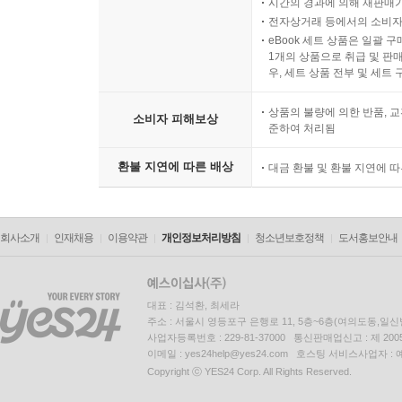
시간의 경과에 의해 재판매가
전자상거래 등에서의 소비자
eBook 세트 상품은 일괄 
1개의 상품으로 취급 및 판매
우, 세트 상품 전부 및 세트
상품의 불량에 의한 반품, 교
소비자 피해보상
준하여 처리됨
환불 지연에 따른 배상
대금 환불 및 환불 지연에 
회사소개
인재채용
이용약관
개인정보처리방침
청소년보호정책
도서홍보안내
대표 : 김석환, 최세라
주소 : 서울시 영등포구 은행로 11, 5층~6층(여의도동,일신
사업자등록번호 : 229-81-37000 통신판매업신고 : 제 200
이메일 : yes24help@yes24.com 호스팅 서비스사업자 :
Copyright ⓒ YES24 Corp. All Rights Reserved.