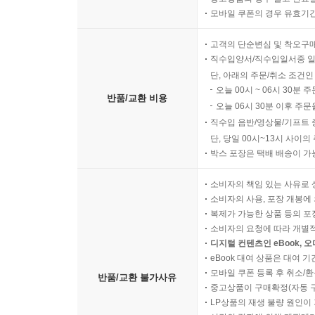
모바일 쿠폰의 경우 유효기간(
고객의 단순변심 및 착오구
직수입양서/직수입일서중 일
단, 아래의 주문/취소 조건인
오늘 00시 ~ 06시 30분 
반품/교환 비용
오늘 06시 30분 이후 주문
직수입 음반/영상물/기프트 
단, 당일 00시~13시 사이
박스 포장은 택배 배송이 가
소비자의 책임 있는 사유로 
소비자의 사용, 포장 개봉에 
복제가 가능한 상품 등의 포장을 
소비자의 요청에 따라 개별
디지털 컨텐츠인 eBook, 
eBook 대여 상품은 대여 기
모바일 쿠폰 등록 후 취소/환
반품/교환 불가사유
중고상품이 구매확정(자동 
LP상품의 재생 불량 원인이 기