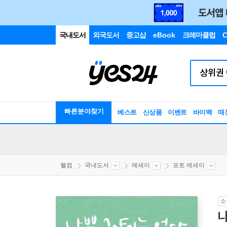
국내도서
외국도서
중고샵
eBook
크레마클럽
C
빠른분야찾기
베스트
신상품
이벤트
바이백
매
웰컴
국내도서
에세이
포토 에세이
소