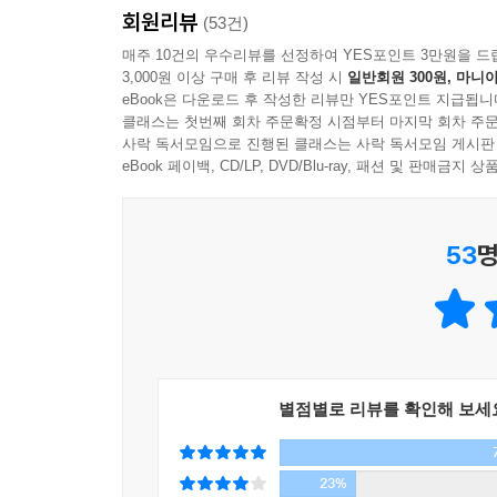
「안녕 고양이」 시리즈의 첫 번째 이야기인 『
회원리뷰
(53건)
예정이다. 또한 1권 『안녕, 고양이는 고마웠어요
매주 10건의 우수리뷰를 선정하여 YES포인트 3만원을 드
길고양이가 주연이고 조연이며 단역인 길고양이를 
3,000원 이상 구매 후 리뷰 작성 시
일반회원 300원, 마니아
전국 개봉을 맡는다. 작가는 시나리오와 내레이션에
eBook은 다운로드 후 작성한 리뷰만 YES포인트 지급됩니
클래스는 첫번째 회차 주문확정 시점부터 마지막 회차 주문
사락 독서모임으로 진행된 클래스는 사락 독서모임 게시판
길에서 만나는 이웃 길고양이 다시 보기. 저자는 1
eBook 페이백, CD/LP, DVD/Blu-ray, 패션 및 판매금
구경에 나서는 아기 고양이의 모습, 새끼 고양이를
-동아일보
53
명
세상 모든 생명이 소중하다는 전제를 깔고 살아 
우정을 만날 수 있다.
동물이란 보기 싫다는 이유로 밟아버려도 되는 
보여준다는 것이 이 책의 최대 장점이다.
-연합뉴스
별점별로 리뷰를 확인해 보세
시인이 만난 길고양이의 삶은 다양했다. 아니, 기구
물도 마실 수 없고 몸이 마비되어 바람이는 생을
23%
길고양이의 삶을 통해 사람들의 삶을 떠올린다.