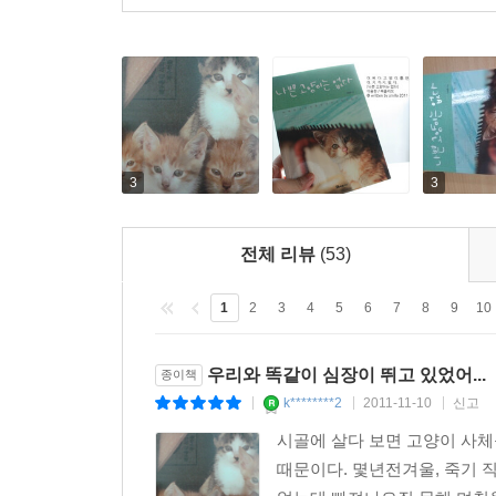
다큐멘터리 「고양이 춤」은 가을이 완연한 11월 1
3
3
전체 리뷰
(53)
1
2
3
4
5
6
7
8
9
10
우리와 똑같이 심장이 뛰고 있었어...
종이책
k********2
2011-11-10
신고
|
|
|
시골에 살다 보면 고양이 사체
때문이다. 몇년전겨울, 죽기 