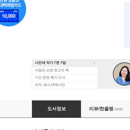
나민애 작가 7문 7답
이동진 선정 최고의 책
기간 한정 특가 도서
오직, 예스24에서만
나쁜 고양이는 없다
도서정보
리뷰/한줄평
(53/9)