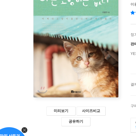
이
정
판
Y
결
구
미리보기
사이즈비교
공유하기