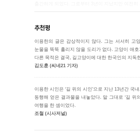
출간하게 되었다. 그로부터 3년이 지났지만 여전히
나쁜 고양이는 없다
추천평
세상에 나쁜 고양이는 없다. 가끔씩 미운 짓을 일삼
삶. 길고양이는 생존하기 위해 하루하루를 치열하
이용한의 글은 감상적이지 않다. 그는 서서히 고
친구를 만나면 다정하게 인사를 나누는 우리처럼 따
눈물을 뚝뚝 흘리지 않을 도리가 없다. 고양이 애호
다른 목적은 결국, 길고양이에 대한 한국인의 지독
시골의 사계절 그리고 거기에 고양이가 있었다
김도훈 (씨네21 기자)
책에는 시골의 봄, 여름, 가을, 겨울, 사계절
길고양이들의 이야기를 담백하게 담겨있다. 시골로
고양이에 대한 천대와 멸시가 당연한 것이어서 종
이용한 시인은 ‘길 위의 시인’으로 지난 13년간 국
탄식했지만 하지만 수많은 사람들이 그를 응원해 
동행해 얻은 결과물을 내놓았다. 말 그대로 ‘길 
안내서이자 고양이를 좋아하는 수많은 작은 사람들
여행을 한 셈이었다.
전하지 못한 작가의 마지막 인사이기하다.
조철 (시사저널)
영화가 된 「안녕 고양이」 시리즈