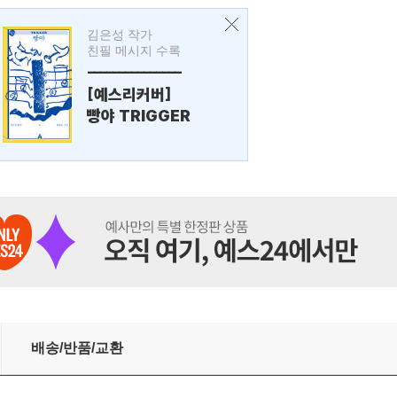
김은성 작가
친필 메시지 수록
---------------
[예스리커버]
빵야 TRIGGER
배송/반품/교환