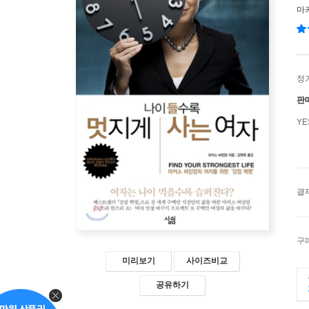
마
정
판
Y
결
구
미리보기
사이즈비교
공유하기