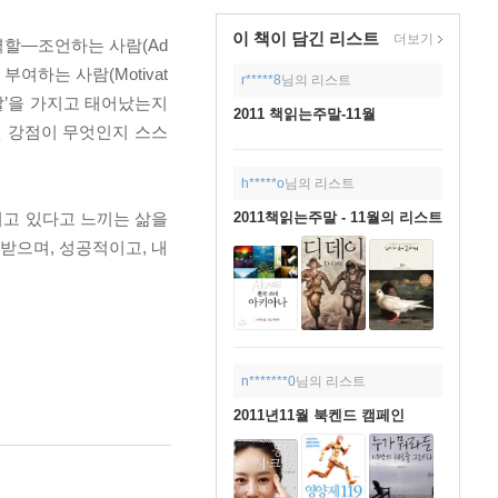
이 책이 담긴
리스트
더보기
역할―조언하는 사람(Ad
기를 부여하는 사람(Motivat
r*****8
님의 리스트
조 역할’을 가지고 태어났는지
2011 책읽는주말-11월
잠재된 강점이 무엇인지 스스
h*****o
님의 리스트
2011책읽는주말 - 11월의 리스트
되고 있다고 느끼는 삶을
받으며, 성공적이고, 내
n*******0
님의 리스트
2011년11월 북켄드 캠페인