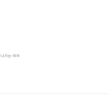
라
 잘나가는 여자
라