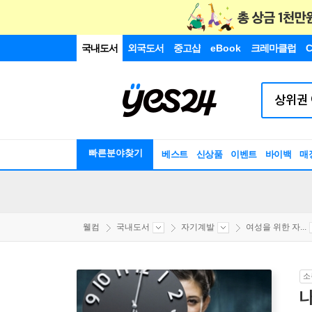
국내도서
외국도서
중고샵
eBook
크레마클럽
C
빠른분야찾기
베스트
신상품
이벤트
바이백
매
웰컴
국내도서
자기계발
여성을 위한 자...
소
나