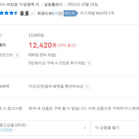
커스 버킹엄
저/
김원옥
역
살림출판사
2011년 10월 18일
8.8
자기계발 top100 1주
회원리뷰(
94
건)
베스트
가
13,800원
12,420
원
매가
(10% 할인)
ES포인트
690원 (5% 적립)
5만원이상 구매 시 2천원 추가적립
제혜택
카드/간편결제 혜택을 확인하세요
매 시 참고사항
현재 새 상품은 구매 할 수 없습니다. 아래 상품으로 구매하거나 판매
중고상품 (43개)
이 상품을 팔기
2,000원 ~