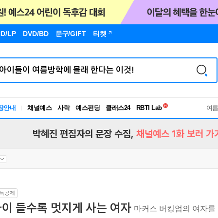
D/LP
DVD/BD
문구
/GIFT
티켓
독서유형검사
장안내
채널예스
사락
예스펀딩
클래스24
RBTI Lab
여
독서유형검사
박혜진 편집자의 문장 수집,
채널예스 1화 보러 가
득공제
이 들수록 멋지게 사는 여자
마커스 버킹엄의 여자를 