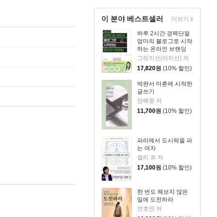
이 분야 베스트셀러
더보기
하루 2시간 경력단절
엄마의 블로그로 시작
하는 온라인 브랜딩
그릿지선(이지선) 저
17,820
원
(10% 할인)
박완서 마흔에 시작한
글쓰기
양혜원 저
11,700
원
(10% 할인)
파리에서 도시락을 파
는 여자
켈리 최 저
17,100
원
(10% 할인)
한 번도 해보지 않은
일에 도전하라
전호연 저