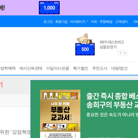
로그인
회원가입
마이페이지
카트
주문/배송
고객센터
Gl
름방학혜택
예사단독판매
이달의사은품
특가할인
추천도서
대량/법인
기
위한 ‘강점혁명’