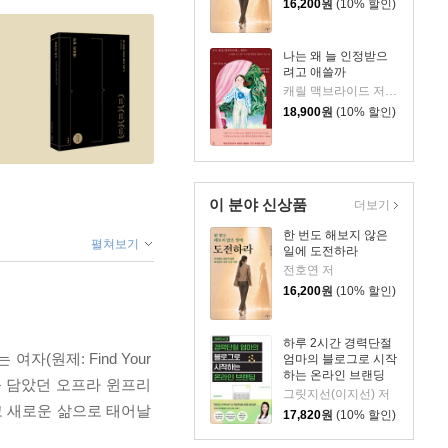
16,200
원
(10% 할인)
나는 왜 늘 인정받으
려고 애쓸까
캐릴 맥브라이드 저/이현정 역
18,900
원
(10% 할인)
이 분야 신상품
더보기
한 번도 해보지 않은
펼쳐보기
일에 도전하라
전호연 저
16,200
원
(10% 할인)
하루 2시간 경력단절
원제: Find Your
엄마의 블로그로 시작
하는 온라인 브랜딩
과를 담았던 오프라 윈프리
그릿지선(이지선) 저
고 새로운 삶으로 태어날
17,820
원
(10% 할인)