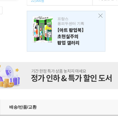
22,000원
프랑스
퐁피두센터 기획
[아트 팝업북]
초현실주의
팝업 갤러리
배송/반품/교환