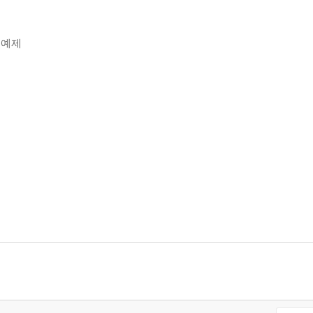
 예제
이건 어디다 쓰는 거지?