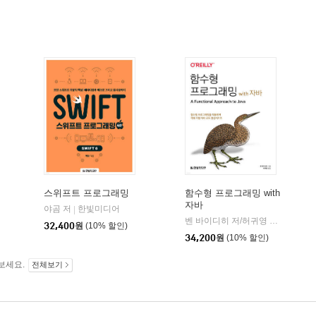
스위프트 프로그래밍
함수형 프로그래밍 with
자바
한빛미디어
야곰 저
한빛미디어
|
|
제이펍
벤 바이디히 저/허귀영 역
한빛미
|
32,400
원
(10% 할인)
34,200
원
(10% 할인)
보세요.
전체보기