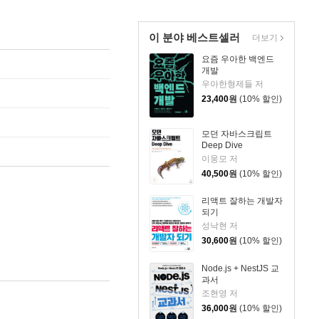
이 분야 베스트셀러
더보기
요즘 우아한 백엔드
개발
우아한형제들 저
23,400
원
(10% 할인)
모던 자바스크립트
Deep Dive
이웅모 저
40,500
원
(10% 할인)
리액트 잘하는 개발자
되기
성낙현 저
30,600
원
(10% 할인)
Node.js + NestJS 교
과서
조현영 저
36,000
원
(10% 할인)