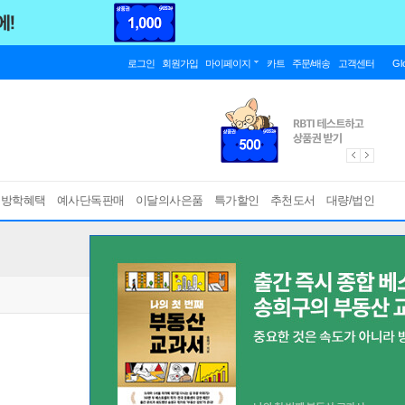
로그인
회원가입
마이페이지
카트
주문/배송
고객센터
Gl
름방학혜택
예사단독판매
이달의사은품
특가할인
추천도서
대량/법인