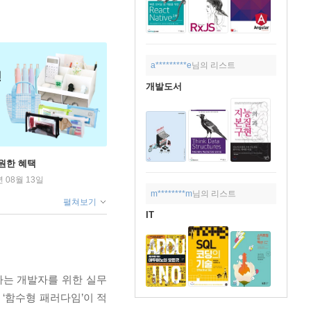
a*********e
님의 리스트
개발도서
원한 혜택
년 08월 13일
m********m
님의 리스트
펼쳐보기
IT
는 개발자를 위한 실무
‘함수형 패러다임’이 적