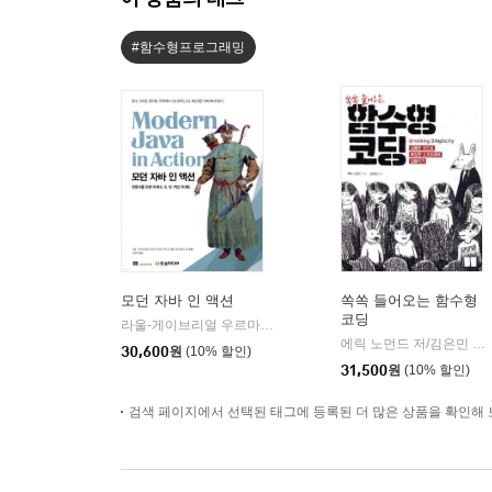
#함수형프로그래밍
모던 자바 인 액션
쏙쏙 들어오는 함수형
코딩
라울-게이브리얼 우르마,마리오 푸스코,앨런 마이크로프트 공저/우정은 역
에릭 노먼드 저/김은민 역
|
30,600
원
(10% 할인)
31,500
원
(10% 할인)
검색 페이지에서 선택된 태그에 등록된 더 많은 상품을 확인해 