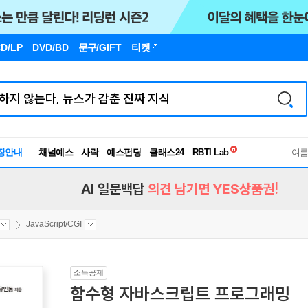
D/LP
DVD/BD
문구
/GIFT
티켓
독서유형검사
RBTI Lab
장안내
채널예스
사락
예스펀딩
클래스24
여
독서유형검사
AI 일문백답
의견 남기면 YES상품권!
JavaScript/CGI
소득공제
함수형 자바스크립트 프로그래밍