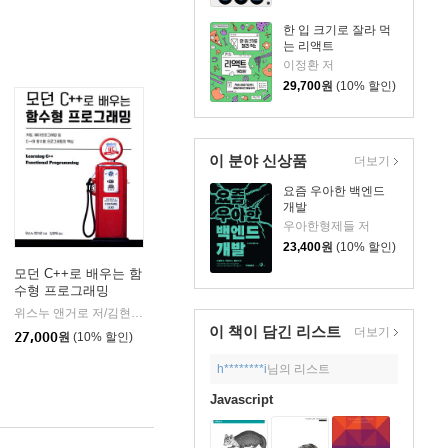
한 입 크기로 잘라 먹
는 리액트
이정환 저
29,700
원
(10% 할인)
이 분야 신상품
더보기
요즘 우아한 백엔드
개발
우아한형제들 저
23,400
원
(10% 할인)
모던 C++로 배우는 함
수형 프로그래밍
디어
위스누 앤거로 저/김현욱 역
에이콘출판사
|
이 책이 담긴
리스트
더보기
27,000
원
(10% 할인)
h********i
님의 리스트
Javascript