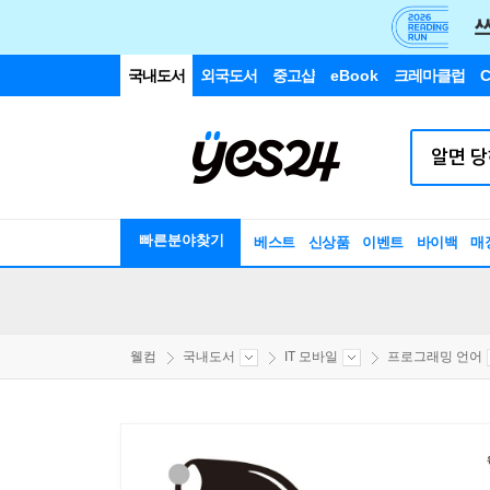
국내도서
외국도서
중고샵
eBook
크레마클럽
C
빠른분야찾기
베스트
신상품
이벤트
바이백
매
웰컴
국내도서
IT 모바일
프로그래밍 언어