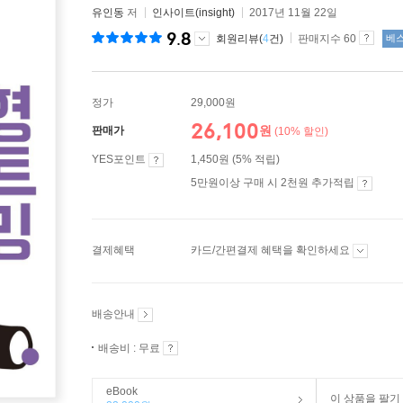
유인동
저
인사이트(insight)
2017년 11월 22일
9.8
회원리뷰(
4
건)
판매지수 60
베
정가
29,000원
26,100
원
판매가
(10% 할인)
YES포인트
1,450원 (5% 적립)
5만원이상 구매 시 2천원 추가적립
결제혜택
카드/간편결제 혜택을 확인하세요
배송안내
배송비 : 무료
eBook
이 상품을 팔기