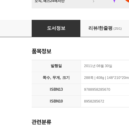
오직, 예스24에서만
내 청춘, 시속 370㎞
도서정보
리뷰/한줄평
(25/1)
품목정보
발행일
2011년 08월 30일
쪽수, 무게, 크기
288쪽 | 408g | 148*210*20
ISBN13
9788958285670
ISBN10
8958285672
관련분류