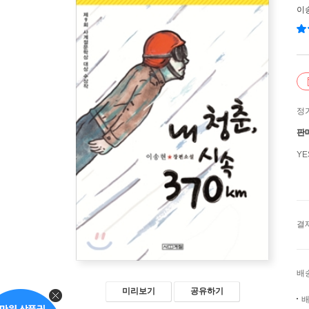
이
정
판
Y
결
배
미리보기
공유하기
배