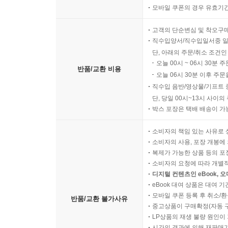
모바일 쿠폰의 경우 유효기간(
고객의 단순변심 및 착오구
직수입양서/직수입일서중 일
단, 아래의 주문/취소 조건인
오늘 00시 ~ 06시 30분 
반품/교환 비용
오늘 06시 30분 이후 주문
직수입 음반/영상물/기프트 
단, 당일 00시~13시 사이
박스 포장은 택배 배송이 가
소비자의 책임 있는 사유로 
소비자의 사용, 포장 개봉에 
복제가 가능한 상품 등의 포장을 
소비자의 요청에 따라 개별
디지털 컨텐츠인 eBook, 
eBook 대여 상품은 대여 기
모바일 쿠폰 등록 후 취소/환
반품/교환 불가사유
중고상품이 구매확정(자동 
LP상품의 재생 불량 원인이 기
시간의 경과에 의해 재판매가