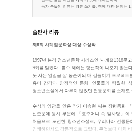
독자 분들의 리뷰는 리뷰 쓰기를, 책에 대한 문의는 1:
출판사 리뷰
제9회 사계절문학상 대상 수상작
1997년 본격 청소년문학 시리즈인 ‘사계절1318문
9회를 맞았다. ‘홀수 해에는 당선작이 나오지 않는다
못 사는 열일곱 살 동준이의 매 길들이기 프로젝트
유머 감각과 안정적인 문체, 인물들의 탁월한 심
청소년소설에서 다루지 않았던 전통문화를 소재로 끌
수상의 영광을 안은 작가 이송현 씨는 장편동화 
신춘문예 동시 부문에 「호주머니 속 알사탕」이 당
처음으로 도전한 청소년소설로, 우리나라 전통문
경쾌하면서도 감동적으로 그렸다. 무엇보다 마치 바