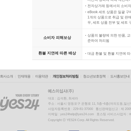
전자상거래 등에서의 소비자
eBook 세트 상품은 일괄 
1개의 상품으로 취급 및 판매
우, 세트 상품 전부 및 세트
상품의 불량에 의한 반품, 교
소비자 피해보상
준하여 처리됨
환불 지연에 따른 배상
대금 환불 및 환불 지연에 
회사소개
인재채용
이용약관
개인정보처리방침
청소년보호정책
도서홍보안내
대표 : 김석환, 최세라
주소 : 서울시 영등포구 은행로 11, 5층~6층(여의도동,일신
사업자등록번호 : 229-81-37000 통신판매업신고 : 제 200
이메일 : yes24help@yes24.com 호스팅 서비스사업자 :
Copyright ⓒ YES24 Corp. All Rights Reserved.