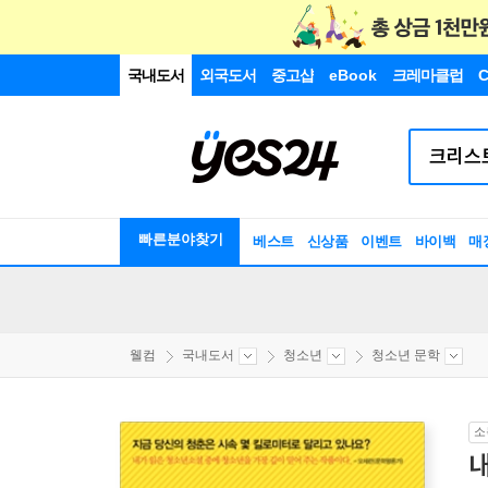
국내도서
외국도서
중고샵
eBook
크레마클럽
C
빠른분야찾기
베스트
신상품
이벤트
바이백
매
웰컴
국내도서
청소년
청소년 문학
소
내