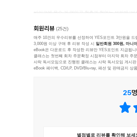
바이크에 목숨 건 열일곱 청춘과 철없는 보라매 ‘보
동준은 스피드를 사랑하는 열일곱 살 청춘이다. 
회원리뷰
‘로드스타’라면 더할 나위 없고. 하지만 그날이 언제
(25건)
빌려 타는 것이 동준의 유일한 낙이다. 사실 동준
매주 10건의 우수리뷰를 선정하여 YES포인트 3만원을 드
3,000원 이상 구매 후 리뷰 작성 시
일반회원 300원, 마니아
아버지와 그런 아버지를 참지 못해 집을 나가 버린
eBook은 다운로드 후 작성한 리뷰만 YES포인트 지급됩니
기분 따위, 단박에 날려버릴 수 있다.
클래스는 첫번째 회차 주문확정 시점부터 마지막 회차 주문
사락 독서모임으로 진행된 클래스는 사락 독서모임 게시판
‘기분 좀 띄워 볼까나?’
eBook 페이백, CD/LP, DVD/Blu-ray, 패션 및 판매금
심호흡을 한 뒤 손에 착착 감기는 핸들의 감촉을 
않고 앞바퀴를 들어 올렸다. 무한의 스피드가 주는 
25
명
몸이 한없이 가벼워지는 기분이었다. - 본문 17쪽
그러던 어느 날, 아버지의 유일한 수제자 응식이 삼
매잡이 일을 배우며 온갖 궂은일을 도맡아 하던 인물
‘데이스타’가 부릉부릉 지나간다. 동준은 생각한다.
돌보고 훈련시킨다고? 동준은 일분일초가 아까운 
별점별로 리뷰를 확인해 보세