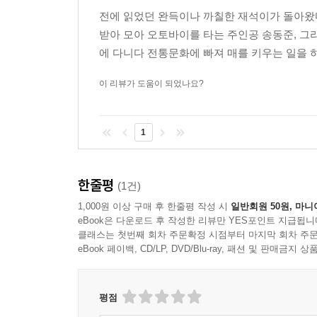
전에 읽었던 완득이나 까칠한 재석이가 돌아왔
받아 모아 오토바이를 타는 주인공 송동준, 그리
이 소설에서 누구보다 반짝거리는 캐릭터는 바로 
에 다니다 전통문화에 빠져 매를 키우는 일을 하
다문화 가정의 자녀이다. 진짜 이름은 전택근이지만
자란 ?양꿍은 피부색과는 달리 생각이나 행동 모두 
이 리뷰가 도움이 되었나요?
쳐서 동준의 속을 썩이기 일쑤지만, 누구보다 동
가정에서 나고 자란 아이들도 우리와 똑같은 한
일침을 가한다.
1
나예리는 동준의 여자 친구로, 쿨하고 당찬 성격
문제적 인물이다. 군인 아버지 때문에 이사를 자주
한줄평
(1건)
이별을 선언을 함으로써 동준의 마음에 깊은 상처를
1,000원 이상 구매 후 한줄평 작성 시
일반회원 50원, 마니
가히 압권이라 할 수 있다. 덕분에 동준에게 첫사랑
eBook은 다운로드 후 작성한 리뷰만 YES포인트 지급됩니
클래스는 첫번째 회차 주문확정 시점부터 마지막 회차 주문
여태껏 청소년문학에서 접할 수 없었던 ‘팜므파탈’ 캐
eBook 페이백, CD/LP, DVD/Blu-ray, 패션 및 판매금
중요한 것은 이들이 단순히 재미와 기능적인 역할
성장시키는 과정에서 자신들 역시 성장한다. 작가
평점
넣었다. 책을 다 읽고 나서도 인물 한 명 한 명의