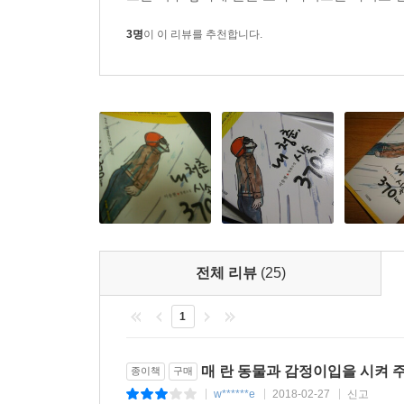
보로에게 문제가 생겼다. 묶어 두지 않고 방 안에 
모양이었다. 멍청한 날짐승! 숲의 제왕이라더니, 꼴좋다.
3명
이 이 리뷰를 추천합니다.
동준은 우여곡절 끝에 보로를 자신의 왼팔에 앉히
반쪽은 여태껏 외면하고만 싶었던 아버지를 향한다
발견한다. 그렇게 보로의 첫 사냥을 준비하던 중
성공할 수 있을까?
매는 결코 길들여지지 않는다. 매를 길들이는 건
되었다고 믿는다. 그리고 나를 길들인 건 매가 아니라 
우리 청소년문학에 일찍이 이런 캐릭터들은 없었다
전체 리뷰
(25)
이송현 작가는 지난해 인기리에 방영된 MBC 시트
청춘, 시속 370㎞』에는 주인공인 동준 말고도 시
1
우선 대표적인 인물로 동준의 아버지인 송인태를 들
상과 거리가 먼 인물이다. 매사냥에 자신의 모든
매 란 동물과 감정이입을 시켜 
종이책
구매
앞에서는 한심하고 무능한 가장일 뿐이다. 그렇기
w******e
2018-02-27
신고
|
|
|
획득한다.