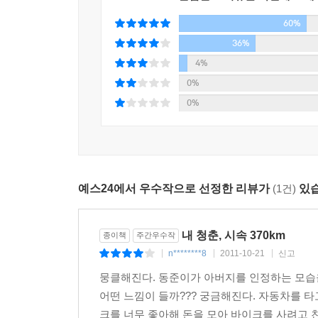
동준은 100만 원짜리 중고 바이크에 마음을 빼앗긴
60%
맡게 된다.
36%
“내가 할게요. 내가 해 볼게요.”
4%
“뭐……, 뭘?”
0%
“매요. 매사냥 전수자, 내가 하면 되잖아요.”
0%
“…….”
얘가 미친 게 아닐까, 하는 아버지의 눈초리. 하긴
그 누구보다 잘 알고 있었다. - 본문 51-52쪽
예스24에서 우수작으로 선정한 리뷰가
(1건)
있습
그런데 매를 길들이는 일, 생각보다 쉽지 않다. 닭
챙기고 배설물 치우는 것도 모양 빠지는 일. 설상가
것도 억울한데, 상전처럼 떠받들어야 하다니. 동
내 청춘, 시속 370km
종이책
주간우수작
자신의 모습을 그리며 하루하루를 견뎌낸다.
n********8
2011-10-21
신고
|
|
|
뭉클해진다. 동준이가 아버지를 인정하는 모습을 
“니가 제정신이냐! 보로를 두고 어딜 갔다 오는 거야
어떤 느낌이 들까??? 궁금해진다. 자동차를 타고
고개가 돌아갔다. 뺨에 불이 붙는 듯했다. 방 안은
크를 너무 좋아해 돈을 모아 바이크를 사려고 친