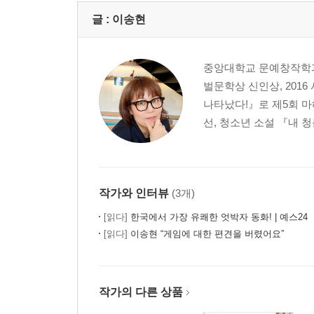
글 :
이송현
중앙대학교 문예창작학과
벌문학상 신인상, 201
나타났다!』로 제5회 마
선, 청소년 소설 『내 청
작가와 인터뷰
(3개)
[읽다]
한국에서 가장 유쾌한 엇박자 동화! | 예스24
[읽다]
이송현 “게임에 대한 편견을 버렸어요”
작가의 다른 상품