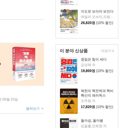
지도로 보아야 보인다
에밀리 오브리,프랭크 테타르 공저/이수진 역
26,820
원
(10% 할인)
이 분야 신상품
더보기
중립은 힘이 세다
김성해 저
19,800
원
(10% 할인)
북한의 핵전략과 핵비
확산의 패러독스
년 08월 20일
조주형 저
17,820
원
(10% 할인)
펼쳐보기
돌아섬, 돌아봄
임을출,안희창 저