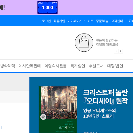
로그인
회원가입
마이페이지
카트
주문/배송
고객센터
Gl
름방학혜택
예사단독판매
이달의사은품
특가할인
추천도서
대량/법인
 ]