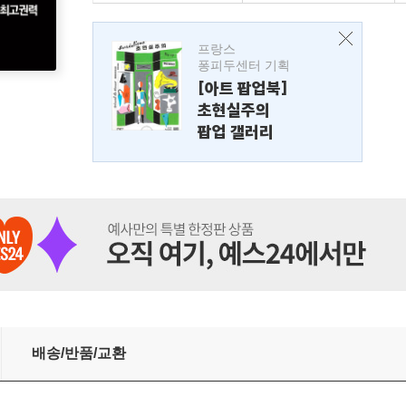
프랑스
퐁피두센터 기획
[아트 팝업북]
초현실주의
팝업 갤러리
배송/반품/교환