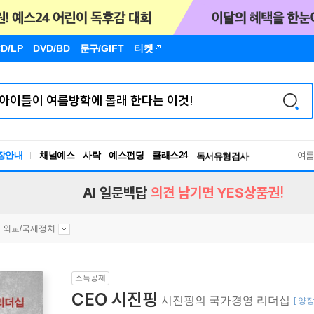
D/LP
DVD/BD
문구
/GIFT
티켓
장안내
채널예스
사락
예스펀딩
클래스24
독서유형검사
여
RBTI Lab
독서유형검사
AI 일문백답
의견 남기면 YES상품권!
외교/국제정치
소득공제
CEO 시진핑
시진핑의 국가경영 리더십
[ 양장