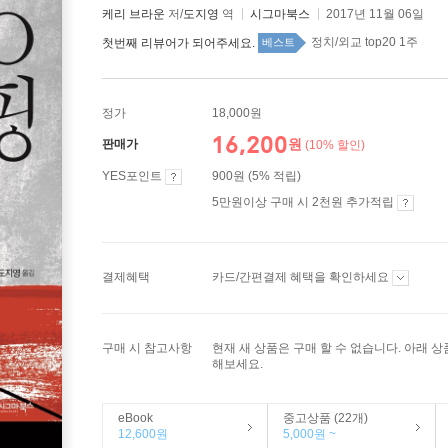
케리 브라운
저/
도지영
역
시그마북스
2017년 11월 06일
정치/외교 top20 1주
첫번째 리뷰어가 되어주세요.
베스트
정가
18,000원
16,200
원
판매가
(10% 할인)
YES포인트
900원 (5% 적립)
5만원이상 구매 시 2천원 추가적립
결제혜택
카드/간편결제 혜택을 확인하세요
구매 시 참고사항
현재 새 상품은 구매 할 수 없습니다. 아래 
해보세요.
eBook
중고상품 (22개)
12,600원
5,000원 ~