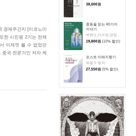
38,000
원
중동을 읽는 40가지
영국 경제주간지 [이코노미
이야기
박현도,이수정,양정아 저
또한 시진핑 2기는 전제
19,800
원
(10% 할인)
서 이제껏 볼 수 없었던
 중국 전문가인 저자 케
포스트 미래지향기
박용구 등저
27,550
원
(5% 할인)