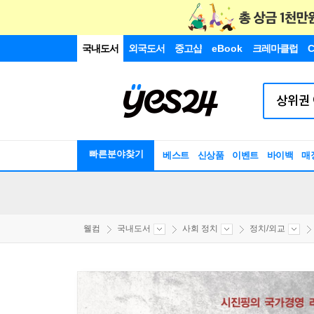
국내도서
외국도서
중고샵
eBook
크레마클럽
C
빠른분야찾기
베스트
신상품
이벤트
바이백
매
웰컴
국내도서
사회 정치
정치/외교