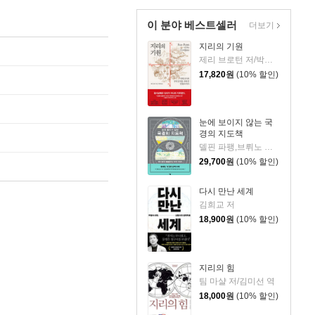
이 분야 베스트셀러
더보기
지리의 기원
제리 브로턴 저/박세연 역
17,820
원
(10% 할인)
눈에 보이지 않는 국
경의 지도책
델핀 파팽,브뤼노 테르트레,세마르탱 라보르드 저/이수진 역
29,700
원
(10% 할인)
다시 만난 세계
김희교 저
18,900
원
(10% 할인)
지리의 힘
팀 마샬 저/김미선 역
18,000
원
(10% 할인)