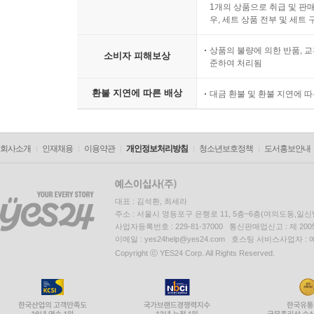
1개의 상품으로 취급 및 판매
우, 세트 상품 전부 및 세트
상품의 불량에 의한 반품, 교
소비자 피해보상
준하여 처리됨
환불 지연에 따른 배상
대금 환불 및 환불 지연에 
회사소개
인재채용
이용약관
개인정보처리방침
청소년보호정책
도서홍보안내
대표 : 김석환, 최세라
주소 : 서울시 영등포구 은행로 11, 5층~6층(여의도동,일신
사업자등록번호 : 229-81-37000 통신판매업신고 : 제 200
이메일 : yes24help@yes24.com 호스팅 서비스사업자 :
Copyright ⓒ YES24 Corp. All Rights Reserved.