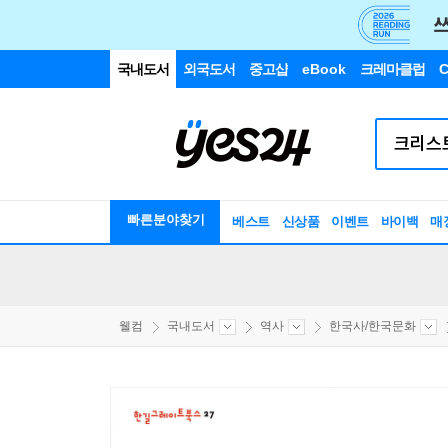
국내도서
외국도서
중고샵
eBook
크레마클럽
C
빠른분야찾기
베스트
신상품
이벤트
바이백
매
웰컴
국내도서
역사
한국사/한국문화