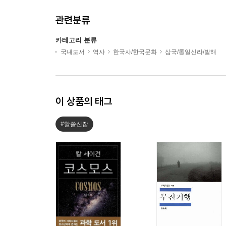
관련분류
카테고리 분류
국내도서
역사
한국사/한국문화
삼국/통일신라/발해
이 상품의 태그
#알쓸신잡