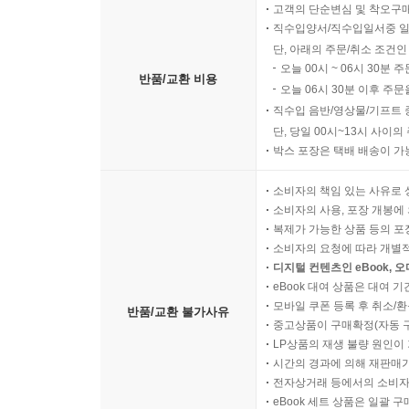
고객의 단순변심 및 착오구
직수입양서/직수입일서중 일
단, 아래의 주문/취소 조건인
오늘 00시 ~ 06시 30분 
반품/교환 비용
오늘 06시 30분 이후 주문
직수입 음반/영상물/기프트 
단, 당일 00시~13시 사이
박스 포장은 택배 배송이 가
소비자의 책임 있는 사유로 
소비자의 사용, 포장 개봉에 
복제가 가능한 상품 등의 포장을 
소비자의 요청에 따라 개별
디지털 컨텐츠인 eBook, 
eBook 대여 상품은 대여 기
모바일 쿠폰 등록 후 취소/환
반품/교환 불가사유
중고상품이 구매확정(자동 
LP상품의 재생 불량 원인이 기
시간의 경과에 의해 재판매가
전자상거래 등에서의 소비자
eBook 세트 상품은 일괄 