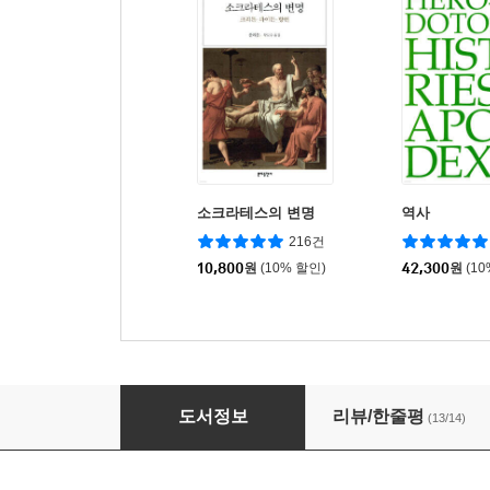
소크라테스의 변명
역사
216건
10,800
원
(10% 할인)
42,300
원
(1
삼국사기 1
도서정보
리뷰/한줄평
(13/14)