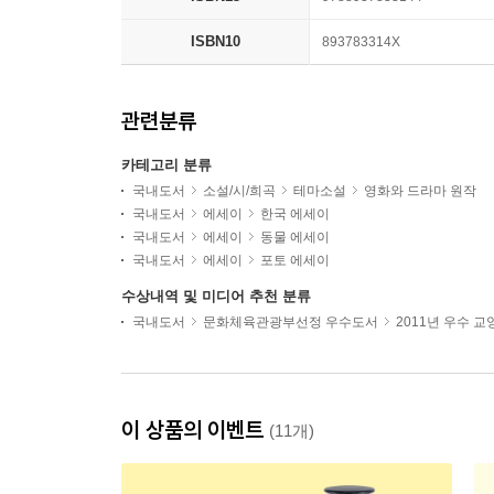
ISBN10
893783314X
관련분류
카테고리 분류
국내도서
소설/시/희곡
테마소설
영화와 드라마 원작
국내도서
에세이
한국 에세이
국내도서
에세이
동물 에세이
국내도서
에세이
포토 에세이
수상내역 및 미디어 추천 분류
국내도서
문화체육관광부선정 우수도서
2011년 우수 
이 상품의 이벤트
(11개)