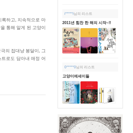
i*****i
님의 리스트
기록하고, 지속적으로 마
2011년 힘찬 한 해의 시작~!!
을 통해 알게 된 고양이
극의 접대냥 봉달이, 그
스트로도 담아내 애정 어
0*****0
님의 리스트
고양이에세이들