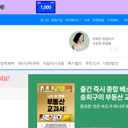
로그인
회원가입
마이페이지
카트
주문/배송
고객센터
Gl
름방학혜택
예사단독판매
이달의사은품
특가할인
추천도서
대량/법인
세요!