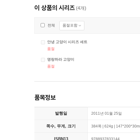
이 상품의 시리즈
(4개)
품절포함
전체
안녕 고양이 시리즈 세트
품절
명랑하라 고양이
품절
품목정보
발행일
2011년 01월 25일
쪽수, 무게, 크기
384쪽 | 624g | 147*200*30
ISBN13
9788937833144