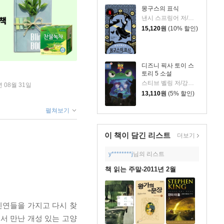
몽구스의 표식
낸시 스프링어 저/정시윤 역
15,120
원
(10% 할인)
디즈니 픽사 토이 스
토리 5 소설
스티브 벨링 저/강세중 역
년 08월 31일
13,110
원
(5% 할인)
펼쳐보기
이 책이 담긴
리스트
더보기
y********j
님의 리스트
책 읽는 주말-2011년 2월
인연들을 가지고 다시 찾
서 만난 개성 있는 고양