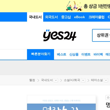
국내도서
외국도서
중고샵
eBook
크레마클럽
C
빠른분야찾기
베스트
신상품
이벤트
바이백
매
웰컴
국내도서
소설/시/희곡
테마소설
소