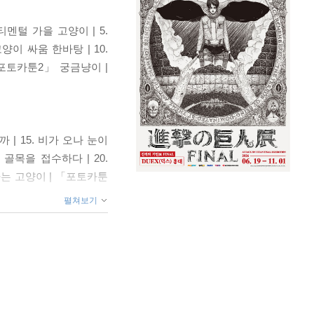
티멘털 가을 고양이 | 5.
양이 싸움 한바탕 | 10.
「포토카툰2」 궁금냥이 |
 | 15. 비가 오나 눈이
 골목을 접수하다 | 20.
웅하는 고양이 | 「포토카툰
펼쳐보기
 28. 고래고양이 | 29.
길고양이 영역다툼의 현장 |
셋방 사는 고양이 | 37.
지나간다