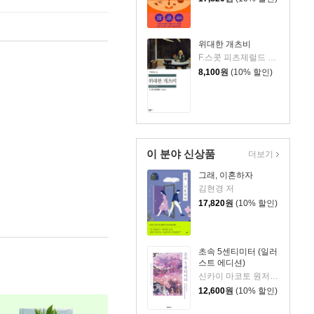
위대한 개츠비
F.스콧 피츠제럴드 저/김욱동 역
8,100
원
(10% 할인)
이 분야 신상품
더보기
그래, 이혼하자
김현경 저
17,820
원
(10% 할인)
초속 5센티미터 (일러
스트 에디션)
신카이 마코토 원저/아키즈키 료 저/김혜리 역
12,600
원
(10% 할인)