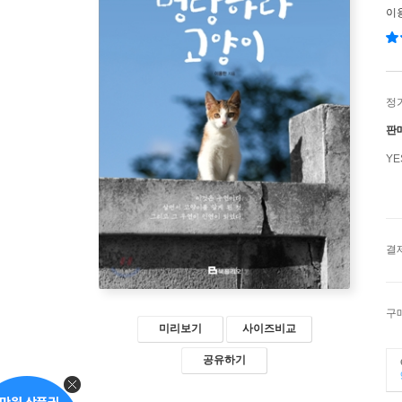
이
정
판
Y
결
구
미리보기
사이즈비교
공유하기