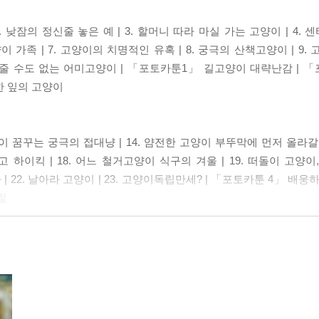
 낮잠의 정신줄 놓은 예 | 3. 할머니 따라 마실 가는 고양이 | 4. 센
가족 | 7. 고양이의 치명적인 유혹 | 8. 궁극의 산책고양이 | 9. 고
핥아줄 수도 없는 어미고양이 | 「포토카툰1」 길고양이 대략난감 | 
한 잎의 고양이
신이 꿈꾸는 궁극의 접대냥 | 14. 얌전한 고양이 부뚜막에 먼저 올라갈까
뚫고 하이킥 | 18. 어느 철거고양이 식구의 겨울 | 19. 떠돌이 고양이,
| 22. 날아라 고양이 | 23. 고양이독립만세? | 「포토카툰 4」 배
철
발라당 쇼 | 26. 시간을 달리는 고양이 | 27. 길고양이의 작은 천국 |
 구조, 3일간의 기록 | 31. 바람이 결국 무지개다리 건너 | 32. 
이가 호밀밭으로 간 까닭은? | 35. 꽃고양이 꽃발라당 | 36. 개집에 
지 점령사건 | 「포토카툰 7」 덤벼라 세상아 | 「아포리즘 3」 다 