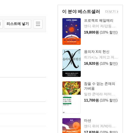
이 분야 베스트셀러
더보기
프로젝트 헤일메리
매
리스트에 넣기
앤디 위어 저/강동혁 역
19,800
원
(10% 할인)
용의자 X의 헌신
히가시노 게이고 저/양억관 역
16,920
원
(10% 할인)
참을 수 없는 존재의
가벼움
밀란 쿤데라 저/이재룡 역
11,700
원
(10% 할인)
마션
앤디 위어 저/박아람 역
17,820
원
(10% 할인)