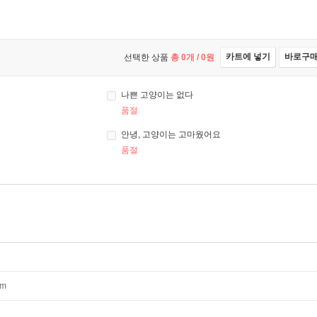
카트에 넣기
바로구
선택한 상품
총
0
개 /
0
원
나쁜 고양이는 없다
품절
안녕, 고양이는 고마웠어요
품절
mm