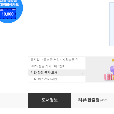
뮤지컬 〈휴남동 서점〉X 황보름 작가 북토크
2026 젊은 작가 1위 : 청예
기간 한정 특가 도서
오직, 예스24에서만
명랑하라 고양이
도서정보
리뷰/한줄평
(43/7)