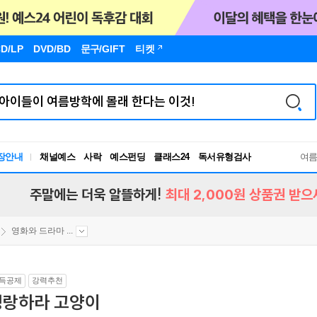
D/LP
DVD/BD
문구
/GIFT
티켓
장안내
채널예스
사락
예스펀딩
클래스24
독서유형검사
여
RBTI Lab
독서유형검사
주말에는 더욱 알뜰하게!
최대 2,000원 상품권 받으
영화와 드라마 ...
득공제
강력추천
명랑하라 고양이