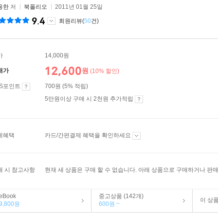
용한
저
북폴리오
2011년 01월 25일
9.4
회원리뷰(
50
건)
가
14,000원
12,600
원
매가
(10% 할인)
ES포인트
700원 (5% 적립)
5만원이상 구매 시 2천원 추가적립
제혜택
카드/간편결제 혜택을 확인하세요
매 시 참고사항
현재 새 상품은 구매 할 수 없습니다. 아래 상품으로 구매하거나 판매
eBook
중고상품 (142개)
이 상
9,800원
600원 ~