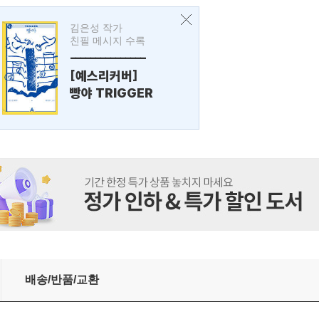
김은성 작가
친필 메시지 수록
---------------
[예스리커버]
빵야 TRIGGER
배송/반품/교환