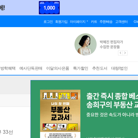
로그인
회원가입
마이페이지
카트
주문/배송
고객센터
Gl
름방학혜택
예사단독판매
이달의사은품
특가할인
추천도서
대량/법인
 33선