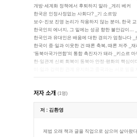
개방·세계화 정책에서 후퇴하지 말라 _게리 베커
한국은 인정사정없는 사회다? _기 소르망
보수·진보 진영 논리가 작용하지 않는 분야, 한국 
한국인의 에너지, 그 밑에는 성공 향한 불안감이… 
한국인과 유대인은 배움에 대한 경의가 엄청나다 
한국이 중·일과 이웃한 건 때론 축복, 때론 저주 
‘동북아국가연합’의 통합 촉진자가 돼라 _키쇼르 
한·일관계 신뢰 회복이 동북아 안정·평화의 핵심이
미·일과 강력한 관계 유지하고 중국과는 서로 믿을
2. 석학들, 강대국의 길을 말하다
저자 소개
(1명)
강하고 능력 있는 국가 없이는 경제발전도 없다 _
미국이 강한 건 세계인의 상상력을 자극하기 때문이
저 :
김환영
한국인들이 생각하는 것보다 훨씬 놀라운 나라, 한국
한국이 경제 강대국이 되려면… _폴 새뮤얼슨
제법 오래 책과 글을 직업으로 삼으며 살아왔다.
후진국에 도시건설 서비스를 통째로 수출하라 _폴 