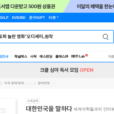
D/LP
DVD/BD
문구
/GIFT
티켓
독서유형검사
RBTI Lab
장안내
채널예스
사락
예스펀딩
클래스24
독서유형검사
여
크클 심야 독서 모임
OPEN
각국 경제/경제...
경제전망
소득공제
대한민국을 말하다
세계석학들과의 인터뷰