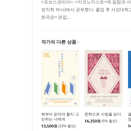
<포브스코리아>, <이코노미스트>에 칼럼과 서
독일 히든 챔피언의 대·중소기업 간 신뢰·존중을 배
정치학 박사)에서 공부했다. 졸업 후 서강대학
경제보다는 정치적·심리적 문제가 더 시급하다 _
한국판> 편집...
민주주의의 선두주자인 미국·영국·프랑스에도 문제
한국 정치의 미래가 밝은 이유는… _이안 부루마
최선의 전략은 중국·미국 모두의 동맹국이 되는 것 
세계 최고의 외교력을 확보해야 한다 _폴 케네디
작가의 다른 상품
3. 석학들, 대한민국의 미래를 말하다
미래를 이해하는 사람들이 미래를 차지한다 _비벡
잘못했다고 고백해야 앞으로 전진할 수 있다 _필립
4차 산업혁명이 약속하는 ‘기하급수적인 성장’이란 
AI의 시대, 우리의 마음을 잊어버리면 안 돼 _유발
AI가 ‘스킬의 가치’ 바꿔… 10년마다 직업 바꾸는 
지구의 미래 위해 우주개발은 피할 수 없는 길 _해
뭐부터 읽어야 할지 고
문학으로 사랑을 읽다
곁
불평등은 사회를 분열시키고 공동체 속 삶을 약화시
민하는 너에게
14,250
원
(5% 할인)
슬로라이프·보다 풍성한 우리의 삶을 위해 _쓰지 
13,500
원
(10% 할인)
1