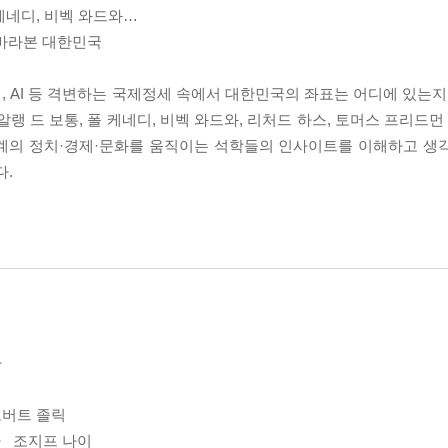
 케네디, 비벡 와드와…
 바라본 대한민국
 AI 등 격변하는 국제정세 속에서 대한민국의 좌표는 어디에 있는지,
랭 드 보통, 폴 케네디, 비벡 와드와, 리처드 하스, 토머스 프리드먼
세계의 정치·경제·문화를 움직이는 석학들의 인사이트를 이해하고 생
다.
다
로버트 졸릭
 _조지프 나이