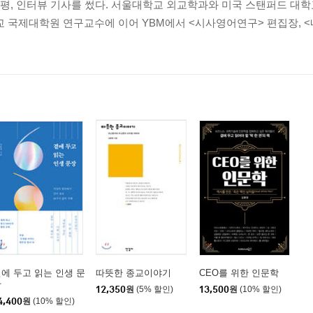
평, 인터뷰 기사를 썼다. 서울대학교 외교학과와 미국 스탠퍼드 대학
우라 _헤르만 지몬
교 국제대학원 연구교수에 이어 YBM에서 <시사영어연구> 편집장,
슬라보이 지제크
는 있다 _에마뉘엘 토드
_옌쉐퉁
 와드와
 짐바르도
없다 _로버트 고든
 하라리
시대 왔다 _제리 카플란
리슨 슈미트
에 두고 읽는 인생 문
따뜻한 종교이야기
CEO를 위한 인문학
킨다 _리처드 윌킨슨
장
12,350
원
(5% 할인)
13,500
원
(10% 할인)
신이치
4,400
원
(10% 할인)