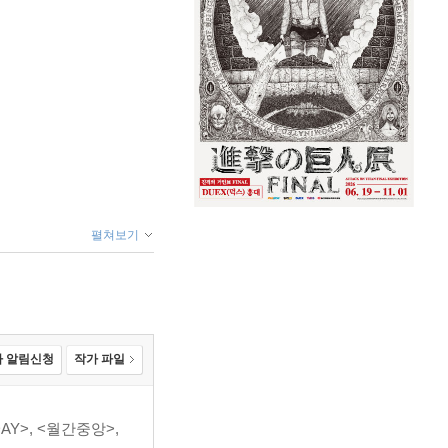
펼쳐보기
 알림신청
작가 파일
Y>, <월간중앙>,