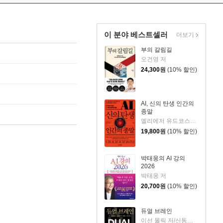
이 분야 베스트셀러
더보기
부의 갈림길
오건영 저
24,300
원
(10% 할인)
AI, 신의 탄생 인간의
종말
엘리에저 유드코스키,네이트 소아레스 공저/고영훈 역
19,800
원
(10% 할인)
박태웅의 AI 강의
2026
박태웅 저
20,700
원
(10% 할인)
듀얼 브레인
이선 몰릭 저/신동숙 역