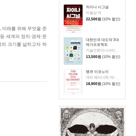
차이나 시그널
이필상 저
22,500
원
(10% 할인)
 미래를 위해 무엇을 준
 등 세계의 정치·경제·문
대한민국 대도약 3대
각의 크기를 넓히고자 하
메가프로젝트
기술인문이니셔티브 집현 저
13,500
원
(10% 할인)
땡큐 이코노미
게리 베이너척 저/박선주 역
18,900
원
(10% 할인)