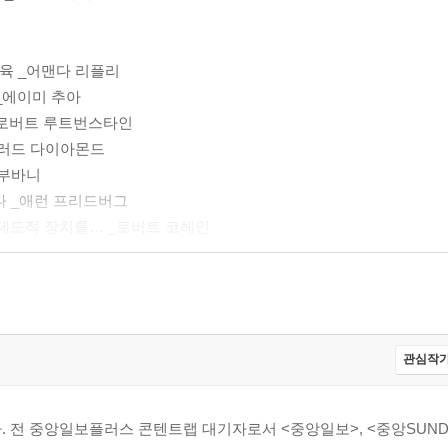
교육 _어맨다 리플리
_에이미 추아
_로버트 루트번스타인
_재러드 다이아몬드
마부바니
다 _애런 프리드버그
 제도적 장치를… _로버트 코헤인
프랜시스 후쿠야마
다 _피터 카젠스타인
관심작가
 _알랭 드 보통
 전 중앙일보플러스 콘텐트랩 대기자로서 <중앙일보>, <중앙SUNDA
로머