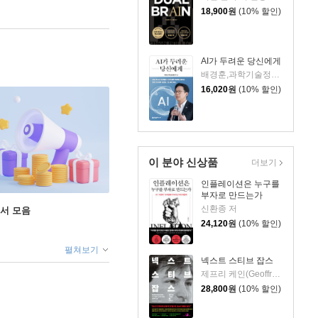
18,900
원
(10% 할인)
AI가 두려운 당신에게
배경훈,과학기술정보통신부 저
16,020
원
(10% 할인)
이 분야 신상품
더보기
인플레이션은 누구를
부자로 만드는가
신환종 저
도서 모음
24,120
원
(10% 할인)
펼쳐보기
넥스트 스티브 잡스
제프리 케인(Geoffrey Cain) 저/이민석 역
28,800
원
(10% 할인)