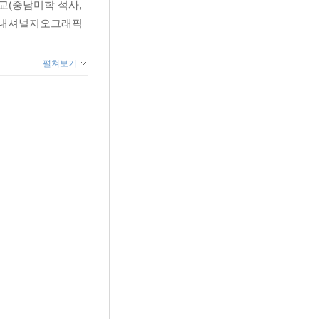
교(중남미학 석사,
 <내셔널지오그래픽
펼쳐보기