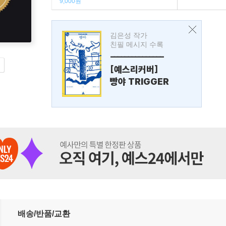
9,000원
김은성 작가
친필 메시지 수록
---------------
[예스리커버]
빵야 TRIGGER
배송/반품/교환