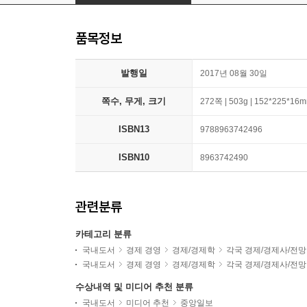
품목정보
발행일
2017년 08월 30일
쪽수, 무게, 크기
272쪽 | 503g | 152*225*16
ISBN13
9788963742496
ISBN10
8963742490
관련분류
카테고리 분류
국내도서
경제 경영
경제/경제학
각국 경제/경제사/전망
국내도서
경제 경영
경제/경제학
각국 경제/경제사/전망
수상내역 및 미디어 추천 분류
국내도서
미디어 추천
중앙일보