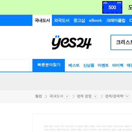
국내도서
외국도서
중고샵
eBook
크레마클럽
C
빠른분야찾기
베스트
신상품
이벤트
바이백
매
웰컴
국내도서
경제 경영
경제/경제학