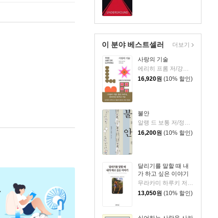
이 분야 베스트셀러
더보기
사랑의 기술
에리히 프롬 저/강주헌 역
16,920
원
(10% 할인)
불안
알랭 드 보통 저/정영목 역
16,200
원
(10% 할인)
달리기를 말할 때 내
가 하고 싶은 이야기
무라카미 하루키 저/임홍빈 역
13,050
원
(10% 할인)