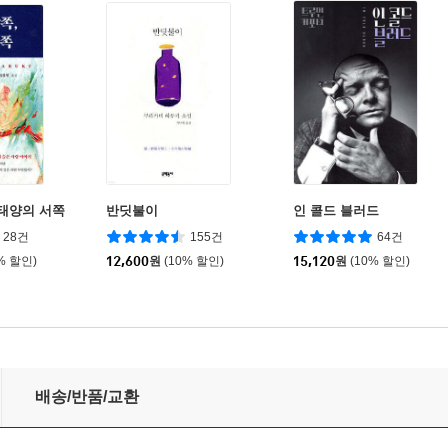
 태양의 서쪽
반딧불이
인 콜드 블러드
28건
155건
64건
% 할인)
12,600
원
(10% 할인)
15,120
원
(10% 할인)
배송/반품/교환