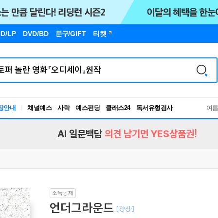
D/LP
DVD/BD
문구
/GIFT
티켓
장안내
채널예스
사락
예스펀딩
클래스24
독서유형검사
여
RBTI Lab
독서유형검사
AI 일문백답
의견 남기면 YES상품권!
소득공제
언더그라운드
[ 양장 ]