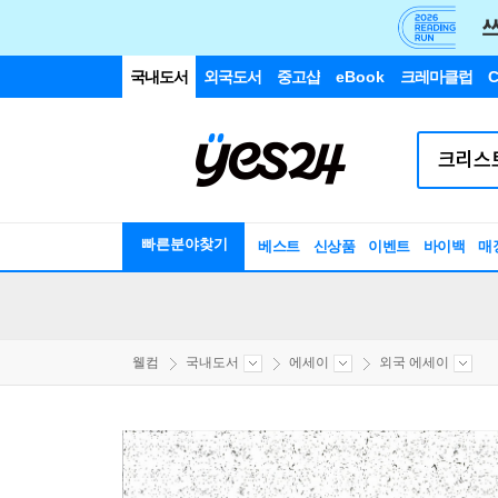
국내도서
외국도서
중고샵
eBook
크레마클럽
C
빠른분야찾기
베스트
신상품
이벤트
바이백
매
웰컴
국내도서
에세이
외국 에세이