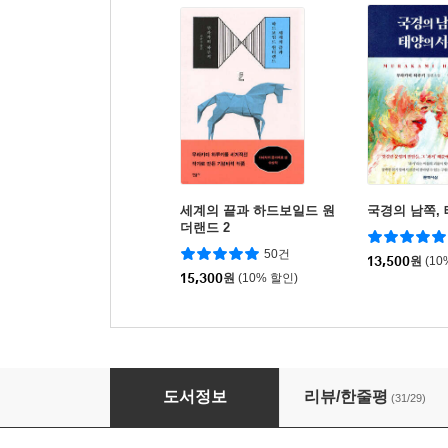
세계의 끝과 하드보일드 원
국경의 남쪽,
더랜드 2
50건
13,500
원
(10
15,300
원
(10% 할인)
언더그라운드
도서정보
리뷰/한줄평
(31/29)