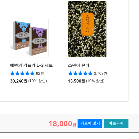
해변의 카프카 1~2 세트
소년이 온다
92건
3,708건
30,240
원
(10% 할인)
13,500
원
(10% 할인)
18,000
카트에 넣기
바로구매
원