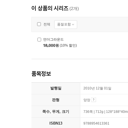
이 상품의 시리즈
(2개)
품절포함
전체
언더그라운드
18,000
원
(10% 할인)
품목정보
발행일
2010년 12월 01일
판형
양장
쪽수, 무게, 크기
736쪽 | 712g | 128*188*40
ISBN13
9788954613361