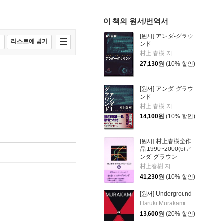
이 책의 원서/번역서
[원서] アンダ-グラウ
매
리스트에 넣기
ンド
村上 春樹 저
27,130
원
(10% 할인)
[원서] アンダ-グラウ
ンド
村上 春樹 저
14,100
원
(10% 할인)
[원서] 村上春樹全作
品 1990~2000(6)ア
ンダ-グラウン
村上春樹 저
41,230
원
(10% 할인)
[원서] Underground
Haruki Murakami
13,600
원
(20% 할인)