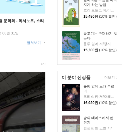
싫어하는 사람을 사라
지게 하는 방법
호리 모토코 저/이은혜 역
15,480
원
(10% 할인)
철 문학회 - 독서노트, 스티
년 08월 31일
물고기는 존재하지 않
는다
펼쳐보기
룰루 밀러 저/정지인 역
15,300
원
(10% 할인)
1
/9
이 분야 신상품
더보기
불행 앞에 노래 부르
리
크리스 카 저/오혜진 역
16,920
원
(10% 할인)
밤의 테라스에서 쓴
편지
빈센트 반 고흐 저/신성림 역