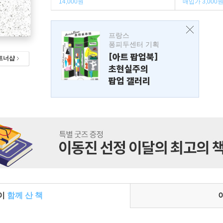
14,000원
매입가 3,000
프랑스
퐁피두센터 기획
[아트 팝업북]
트너샵
초현실주의
팝업 갤러리
들이
함께 산 책