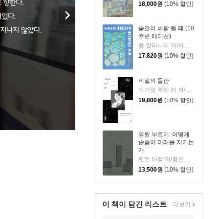
18,000
원
(10% 할인)
숨결이 바람 될 때 (10
주년 에디션)
폴 칼라니티 저/이종인 역
17,820
원
(10% 할인)
비밀의 들판
마거릿 주혜 리 저/장상미 역
19,800
원
(10% 할인)
영원 부르기: 어떻게
슬픔이 미래를 지키는
가
로런 마컴 저/황은주 역
13,500
원
(10% 할인)
이 책이 담긴
리스트
더보기