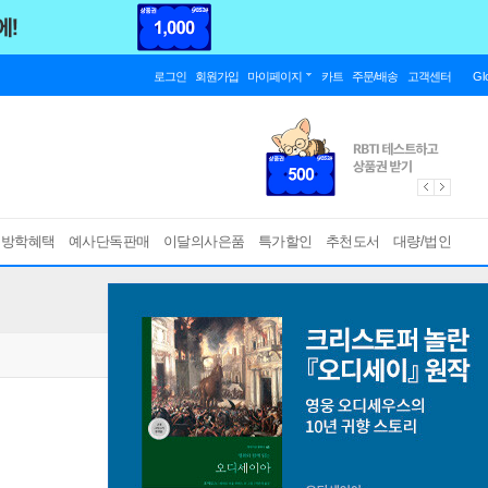
로그인
회원가입
마이페이지
카트
주문/배송
고객센터
Gl
름방학혜택
예사단독판매
이달의사은품
특가할인
추천도서
대량/법인