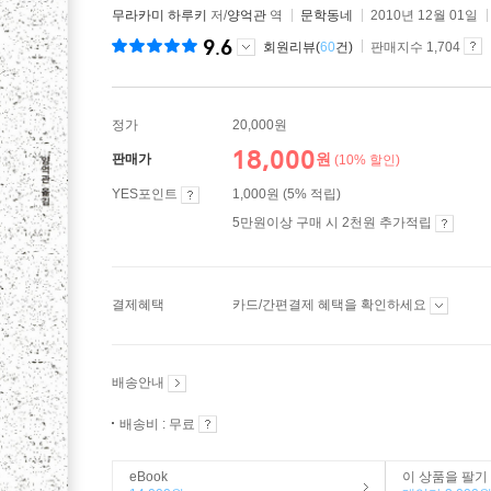
무라카미 하루키
저/
양억관
역
문학동네
2010년 12월 01일
9.6
회원리뷰(
60
건)
판매지수 1,704
정가
20,000원
18,000
원
판매가
(10% 할인)
YES포인트
1,000원 (5% 적립)
5만원이상 구매 시 2천원 추가적립
결제혜택
카드/간편결제 혜택을 확인하세요
배송안내
배송비 : 무료
eBook
이 상품을 팔기