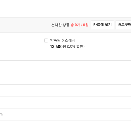
카트에 넣기
바로구
선택한 상품
총
0
개 /
0
원
약속된 장소에서
13,500
원
(10% 할인)
mm