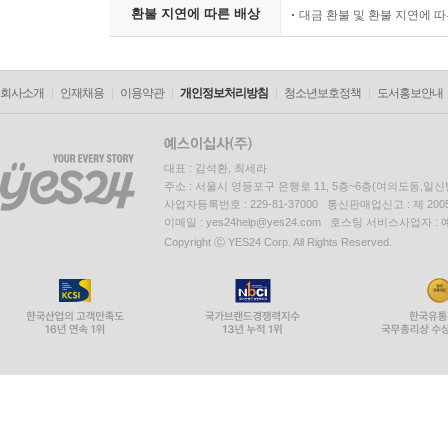
환불 지연에 따른 배상
대금 환불 및 환불 지연에 
회사소개
인재채용
이용약관
개인정보처리방침
청소년보호정책
도서홍보안내
대표 : 김석환, 최세라
주소 : 서울시 영등포구 은행로 11, 5층~6층(여의도동,일신
사업자등록번호 : 229-81-37000 통신판매업신고 : 제 200
이메일 : yes24help@yes24.com 호스팅 서비스사업자 :
Copyright ⓒ YES24 Corp. All Rights Reserved.