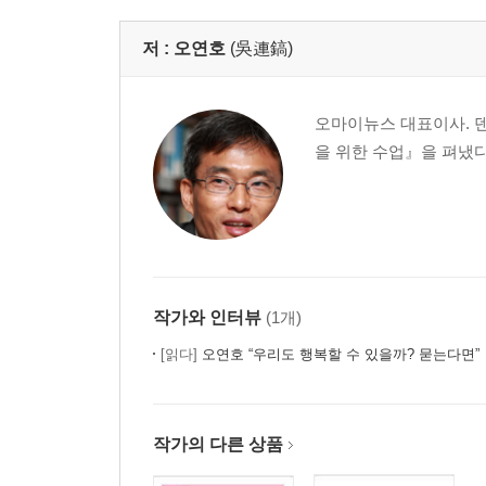
정치를 하는 이유 | 정의가 패배하는 것을 인정할 수
노무현과 김대중 | 사람 사는 세상을 위한 역사 이
저 :
오연호
(吳連鎬)
조중동과의 악연 | 비대해진 언론권력에 맞서다
조중동과의 싸움 | 큰 새는 바람을 거슬러 날아간다
오마이뉴스 대표이사. 
미래의 지도자 | 승부사 노무현, 부드러움을 부러워
을 위한 수업』을 펴냈
북핵 해법 | 9·19성명에 모든 답이 있다
이라크 파병 | 잘못된 선택이었지만 불가피했다
한미관계와 FTA | 미국의 압력? 뛰어들어야 낙오하
예비 정치인에게 | 흙탕물에 들어갈 용기가 있습니
4장 진보의 미래
작가와 인터뷰
(1개)
민주주의의 위기 | 바보의 하소연, 왜 이명박입니까
진보에 묻다 | 노무현의 당선은 기적입니까 당연입
[읽다]
오연호 “우리도 행복할 수 있을까? 묻는다면”
결국 시민이다 | 권력은 위임하되 지배는 거부하라
구시대의 마지막 청소부 | 한국의 진보는 지금 몇 
노무현 공부법 | 부족한 그대로 동지가 됩시다
작가의 다른 상품