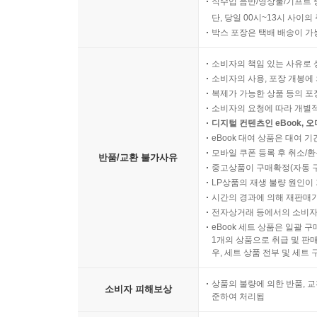
직수입 음반/영상물/기프트 
단, 당일 00시~13시 사이
박스 포장은 택배 배송이 가
소비자의 책임 있는 사유로 
소비자의 사용, 포장 개봉에 
복제가 가능한 상품 등의 포장을 
소비자의 요청에 따라 개별
디지털 컨텐츠인 eBook, 
eBook 대여 상품은 대여 기
모바일 쿠폰 등록 후 취소/환
반품/교환 불가사유
중고상품이 구매확정(자동 
LP상품의 재생 불량 원인이 기
시간의 경과에 의해 재판매가
전자상거래 등에서의 소비자
eBook 세트 상품은 일괄 
1개의 상품으로 취급 및 판매
우, 세트 상품 전부 및 세트
상품의 불량에 의한 반품, 교
소비자 피해보상
준하여 처리됨