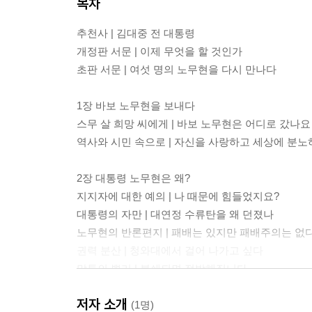
목차
추천사 | 김대중 전 대통령
개정판 서문 | 이제 무엇을 할 것인가
초판 서문 | 여섯 명의 노무현을 다시 만나다
1장 바보 노무현을 보내다
스무 살 희망 씨에게 | 바보 노무현은 어디로 갔나요
역사와 시민 속으로 | 자신을 사랑하고 세상에 분노
2장 대통령 노무현은 왜?
지지자에 대한 예의 | 나 때문에 힘들었지요?
대통령의 자만 | 대연정 수류탄을 왜 던졌나
노무현의 반론편지 | 패배는 있지만 패배주의는 없
권력 분산 | 청와대에서 걸어 나가고 싶다
말투의 뿌리 | 봉쇄되면 절박해집니다
저자 소개
3장 노무현의 정치학 강의
(1명)