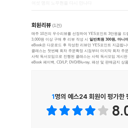
여섯 명의 노무현을 다시 만나다
노무현 전 대통령과 오연호 대표 기자의 마지막 인
회원리뷰
노무현, 정치학자 노무현, 사상가 노무현, 인간 노무
(1건)
노 전 대통령 서거 이후 나온 책들이 주로 추모를 
매주 10건의 우수리뷰를 선정하여 YES포인트 3만원을 드
3,000원 이상 구매 후 리뷰 작성 시
일반회원 300원, 마니아
정본(定本)이 되는 책이라고 할 수 있다.
eBook은 다운로드 후 작성한 리뷰만 YES포인트 지급됩니
클래스는 첫번째 회차 주문확정 시점부터 마지막 회차 주문
1장은 그토록 자신을 사랑했던, 그래서 세상에 분노
사락 독서모임으로 진행된 클래스는 사락 독서모임 게시판
죽어서 우리에게 무엇을 남기고 있는지를 분석하고 
eBook 페이백, CD/LP, DVD/Blu-ray, 패션 및 판매금
2장은 ‘노무현은 왜?’에 답하고 있다. 그를 대
대통령에게 물었다. 왜 그 정도밖에 못하십니까? 이
3장은 정치학자 노무현이 들려주는 정치학 강의다.
정치를 시작하게 되었고, 왜 대통령이 되고자 했
1
명의 예스24 회원이 평가한
설파했다. 그리고 이라크 파병, 한미 FTA, 남북
8.
4장에서는 사상가 노무현, 민주주의 연구가 노무현
너머에 있는 역사, 철학의 영역까지 닿아 있었다
무엇인가, 먹고산다는 것은 무엇인가. 최종적으로 