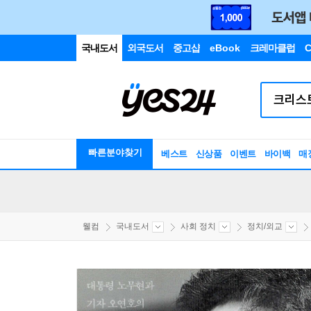
국내도서
외국도서
중고샵
eBook
크레마클럽
C
빠른분야찾기
베스트
신상품
이벤트
바이백
매
웰컴
국내도서
사회 정치
정치/외교