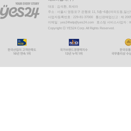
대표 : 김석환, 최세라
주소 : 서울시 영등포구 은행로 11, 5층~6층(여의도동,일신
사업자등록번호 : 229-81-37000 통신판매업신고 : 제 200
이메일 : yes24help@yes24.com 호스팅 서비스사업자 :
Copyright ⓒ YES24 Corp. All Rights Reserved.