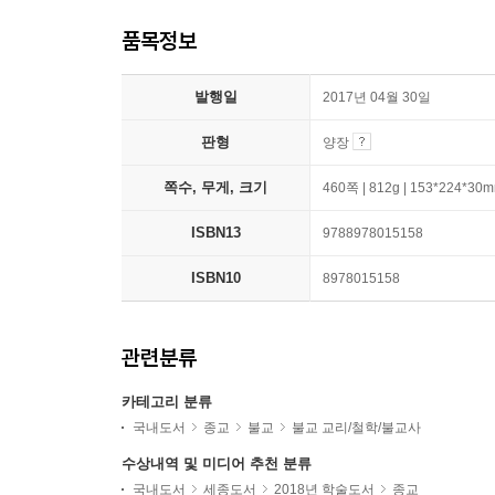
품목정보
발행일
2017년 04월 30일
판형
양장
쪽수, 무게, 크기
460쪽 | 812g | 153*224*30
ISBN13
9788978015158
ISBN10
8978015158
관련분류
카테고리 분류
국내도서
종교
불교
불교 교리/철학/불교사
수상내역 및 미디어 추천 분류
국내도서
세종도서
2018년 학술도서
종교