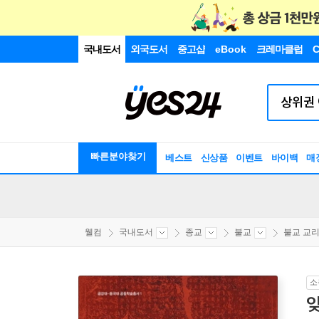
국내도서
외국도서
중고샵
eBook
크레마클럽
C
빠른분야찾기
베스트
신상품
이벤트
바이백
매
웰컴
국내도서
종교
불교
불교 교리/
소