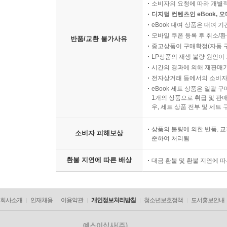
소비자의 요청에 따라 개별
디지털 컨텐츠인 eBook, 
eBook 대여 상품은 대여 기
모바일 쿠폰 등록 후 취소/환
반품/교환 불가사유
중고상품이 구매확정(자동 
LP상품의 재생 불량 원인이 기
시간의 경과에 의해 재판매가
전자상거래 등에서의 소비자
eBook 세트 상품은 일괄 
1개의 상품으로 취급 및 판매
우, 세트 상품 전부 및 세트
상품의 불량에 의한 반품, 교
소비자 피해보상
준하여 처리됨
환불 지연에 따른 배상
대금 환불 및 환불 지연에 
회사소개
인재채용
이용약관
개인정보처리방침
청소년보호정책
도서홍보안내