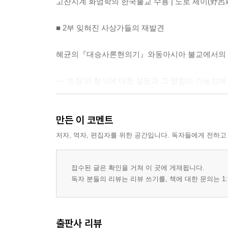
고잔지계 화엄학의 한국불교 수용 | 노로 세이(野呂
■ 2부 잊혀진 사상가들의 재발견
혜균의『대승사론현의기』와동아시아 불교에서의 위
― ‘초장’의 형식에 대한 설명과 그 영향의 가능성에
| 요르그 플라센(J?rg Plassen) ………………
만든 이 코멘트
진숭의 『공목장기』 일문에 대한 연구 | 최연식 
의적 찬 『무량수경술기』 인용 경론에 보이는 사상
저자, 역자, 편집자를 위한 공간입니다. 독자들에게 전하고
| 미나미 히로노부(南宏信) …………………………
『유가론기』에 나타난 혜경의 사상 경향 분석
접수된 글은 확인을 거쳐 이 곳에 게재됩니다.
독자 분들의 리뷰는 리뷰 쓰기를, 책에 대한 문의는 1:
― 「오식신상응지」와 「의지」의 주석을 중심으로 
현륭의 유식사상 | 김성철 ……………………………
당대 밀교 흥륭기 신라 승려 현초의 활약|오치아이 
출판사 리뷰
티벳 문헌에 나타난 정중 무상 연구 | 차상엽 ……