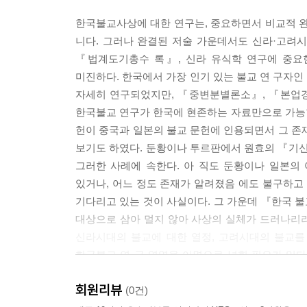
한국불교사상에 대한 연구는, 중요하면서 비교적 완결
■ 3부 잊혀진 자료들의 새로운 발견
니다. 그러나 완결된 저술 가운데서도 신라·고려
『삼론현의』의 성립 배경에 대한 검토
『법계도기총수 록』, 신라 유식학 연구에 중요
― 문헌 구성의 복합성을 중심으로 | 최연식 ……
미진하다. 한국에서 가장 인기 있는 불교 연 구자
『미륵경술찬』의 저자, 경흥 | 박광연 ……………
자세히 연구되었지만, 『중변분별론소』, 『본업경
『석마하연론』의 찬술지에 관하여
한국불교 연구가 한국에 현존하는 자료만으로 가능
― 『석마하연론』의 ‘사상’ 해석을 단서로 삼아 | 장
헌이 중국과 일본의 불교 문헌에 인용되면서 그 존
『법화경론자주』 사본의 유통과 사상 | 김천학 …
보기도 하였다. 둔황이나 투르판에서 원효의 『기
당 석고사의 지운은 신라의 승려인가?(1)
그러한 사례에 속한다. 아 직도 둔황이나 일본의
― 『묘경문구사지기』와 『묘경문구사지제품요의
있거나, 어느 정도 존재가 알려졌음 에도 불구하
| 이시이 코세이(石井公成) …………………………
기다리고 있는 것이 사실이다. 그 가운데 『한국 
징관 찬 『십이인연관』의 저자 문제
대상으로 삼아 멀지 않아 사상의 실체가 드러나리라
― 신라 찬술의 가능성 | 사토 아츠시(佐藤厚) …
신라시대의 불교에 대한 열정, 고려시대의 불교를
신라불교 문헌으로서의 『기신론일심이문대의』 | 
한국불교 연 구 영역을 이면으로 넓힐 필요가 있
사상가들의 일부를 발굴해 내고 연구함으로써 향후
상산 혜각의 생애와 사상 | 여성구 …………………
회원리뷰
(0건)