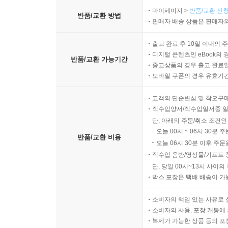
마이페이지 >
반품/교환 신청
반품/교환 방법
판매자 배송 상품은 판매자와
출고 완료 후 10일 이내의 
디지털 콘텐츠인 eBook의 
반품/교환 가능기간
중고상품의 경우 출고 완료일
모바일 쿠폰의 경우 유효기간(
고객의 단순변심 및 착오구
직수입양서/직수입일서중 일
단, 아래의 주문/취소 조건인
오늘 00시 ~ 06시 30분 
반품/교환 비용
오늘 06시 30분 이후 주문
직수입 음반/영상물/기프트 
단, 당일 00시~13시 사이
박스 포장은 택배 배송이 가
소비자의 책임 있는 사유로 
소비자의 사용, 포장 개봉에 
복제가 가능한 상품 등의 포장을 