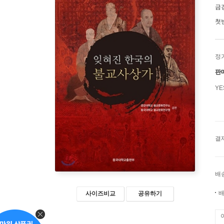
금
첫
정
판
Y
결
배
배
사이즈비교
공유하기