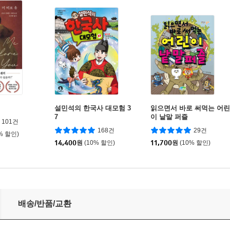
설민석의 한국사 대모험 3
읽으면서 바로 써먹는 어린
7
이 낱말 퍼즐
101건
168건
29건
% 할인)
14,400
원
(10% 할인)
11,700
원
(10% 할인)
배송/반품/교환