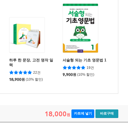
하루 한 문장, 고전 명작 일
서술형 되는 기초 영문법 1
력
19건
22건
9,900
원
(10% 할인)
18,900
원
(10% 할인)
18,000
카트에 넣기
바로구매
원