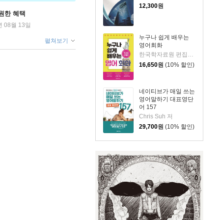
12,300
원
원한 혜택
년 08월 13일
누구나 쉽게 배우는
펼쳐보기
영어회화
한국학자료원 편집부 저
16,650
원
(10% 할인)
네이티브가 매일 쓰는
영어말하기 대표영단
어 157
Chris Suh 저
29,700
원
(10% 할인)