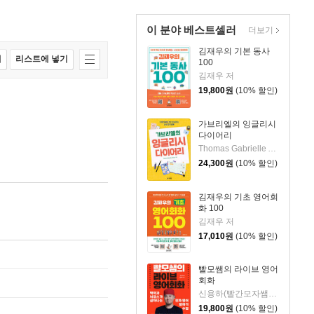
이 분야 베스트셀러
더보기
김재우의 기본 동사
매
리스트에 넣기
100
김재우 저
19,800
원
(10% 할인)
가브리엘의 잉글리시
다이어리
Thomas Gabrielle Allanta 저
24,300
원
(10% 할인)
김재우의 기초 영어회
화 100
김재우 저
17,010
원
(10% 할인)
빨모쌤의 라이브 영어
회화
신용하(빨간모자쌤) 저
19,800
원
(10% 할인)