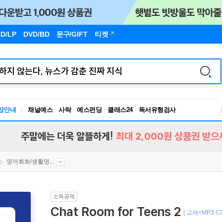
D/LP
DVD/BD
문구
/GIFT
티켓
장안내
채널예스
사락
예스펀딩
클래스24
독서유형검사
RBTI Lab
독서유형검사
주말에는 더욱 알뜰하게!
최대 2,000원 상품권 받으
영어회화/생활영...
소득공제
Chat Room for Teens 2
[ 교재+MP3 CD