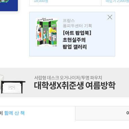
18,000원
매입가 2,000
프랑스
퐁피두센터 기획
[아트 팝업북]
초현실주의
팝업 갤러리
들이
함께 산 책