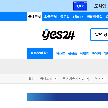
국내도서
외국도서
중고샵
eBook
크레마클럽
C
빠른분야찾기
베스트
신상품
이벤트
바이백
매
웰컴
국내도서
국어 외국어 사...
영어