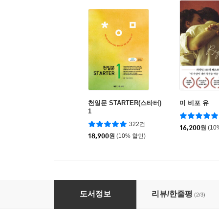
천일문 STARTER(스타터)
미 비포 유
1
322건
16,200
원
(10
18,900
원
(10% 할인)
Chat Room for Teens 2
도서정보
리뷰/한줄평
(2/3)