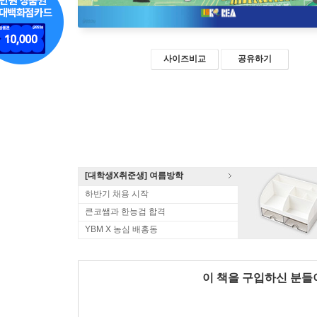
사이즈비교
공유하기
[대학생X취준생] 여름방학
하반기 채용 시작
큰코쌤과 한능검 합격
YBM X 농심 배홍동
이 책을 구입하신 분