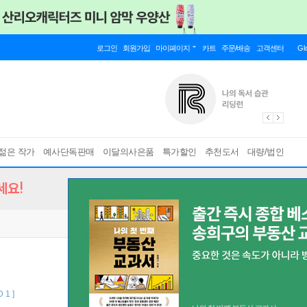
로그인
회원가입
마이페이지
카트
주문/배송
고객센터
Gl
젊은 작가
예사단독판매
이달의사은품
특가할인
추천도서
대량/법인
세요!
 1 ]