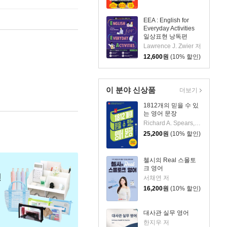
EEA : English for
Everyday Activities
일상표현 낭독편
Lawrence J. Zwier 저
12,600
원
(10% 할인)
이 분야 신상품
더보기
1812개의 믿을 수 있
는 영어 문장
Richard A. Spears, Ph. D. 저
25,200
원
(10% 할인)
첼시의 Real 스몰토
크 영어
서채연 저
16,200
원
(10% 할인)
대사관 실무 영어
한지우 저