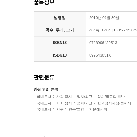
품목정보
발행일
2010년 06월 30일
쪽수, 무게, 크기
464쪽 | 640g | 153*224*30
ISBN13
9788996430513
ISBN10
899643051X
관련분류
카테고리 분류
국내도서
사회 정치
정치/외교
정치/외교학 일반
국내도서
사회 정치
정치/외교
한국정치사상/정치사
국내도서
인문
인문/교양
인문에세이