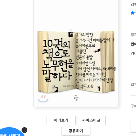
김
정
판
Y
결
구
미리보기
사이즈비교
공유하기