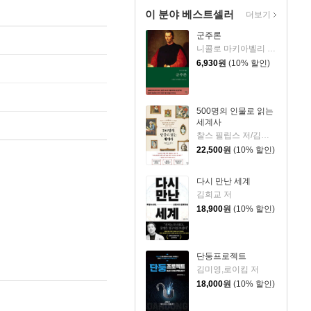
이 분야 베스트셀러
더보기
군주론
니콜로 마키아벨리 저/김운찬 역
6,930
원
(10% 할인)
500명의 인물로 읽는
세계사
찰스 필립스 저/김봉중 감수/임지연 역
22,500
원
(10% 할인)
다시 만난 세계
김희교 저
18,900
원
(10% 할인)
단둥프로젝트
김미영,로이킴 저
18,000
원
(10% 할인)