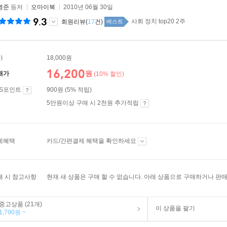
병준
등저
오마이북
2010년 06월 30일
9.3
사회 정치 top20 2주
회원리뷰(
17
건)
베스트
가
18,000원
16,200
원
매가
(10% 할인)
ES포인트
900원 (5% 적립)
5만원이상 구매 시 2천원 추가적립
제혜택
카드/간편결제 혜택을 확인하세요
매 시 참고사항
현재 새 상품은 구매 할 수 없습니다. 아래 상품으로 구매하거나 판매
중고상품 (21개)
이 상품을 팔기
1,790원 ~