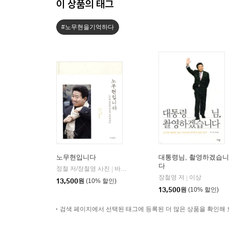
이 상품의 태그
#노무현을기억하다
노무현입니다
대통령님, 촬영하겠습니
다
정철 저/장철영 사진
바다출판사
|
장철영 저
이상
|
13,500
원
(10% 할인)
13,500
원
(10% 할인)
검색 페이지에서 선택된 태그에 등록된 더 많은 상품을 확인해 