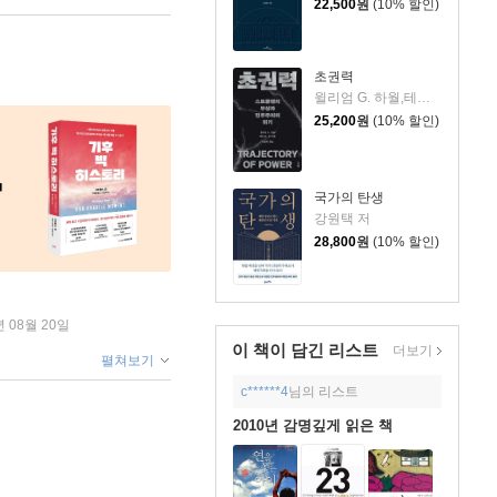
22,500
원
(10% 할인)
초권력
윌리엄 G. 하월,테리 M. 모 저/이철희 역
25,200
원
(10% 할인)
국가의 탄생
강원택 저
28,800
원
(10% 할인)
년 08월 20일
이 책이 담긴
리스트
더보기
펼쳐보기
c******4
님의 리스트
2010년 감명깊게 읽은 책