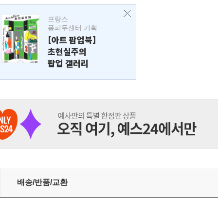
프랑스
퐁피두센터 기획
[아트 팝업북]
초현실주의
팝업 갤러리
배송/반품/교환