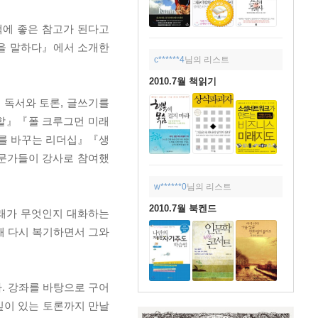
책에 좋은 참고가 된다고
현을 말하다』에서 소개한
c******4
님의 리스트
2010.7월 책읽기
 독서와 토론, 글쓰기를
역할』『폴 크루그먼 미래
를 바꾸는 리더십』『생
전문가들이 강사로 참여했
w******0
님의 리스트
2010.7월 북켄드
미래가 무엇인지 대화하는
해 다시 복기하면서 그와
. 강좌를 바탕으로 구어
깊이 있는 토론까지 만날