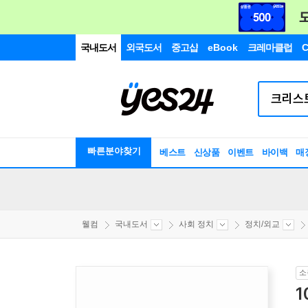
국내도서
외국도서
중고샵
eBook
크레마클럽
C
빠른분야찾기
베스트
신상품
이벤트
바이백
매
웰컴
국내도서
사회 정치
정치/외교
소