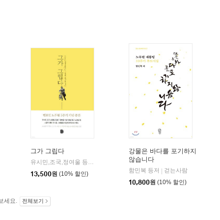
그가 그립다
강물은 바다를 포기하지
않습니다
유시민,조국,정여울 등저
생각의길
|
함민복 등저
걷는사람
|
13,500
원
(10% 할인)
10,800
원
(10% 할인)
보세요.
전체보기