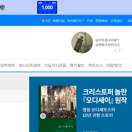
로그인
회원가입
마이페이지
카트
주문/배송
고객센터
Gl
름방학혜택
예사단독판매
이달의사은품
특가할인
추천도서
대량/법인