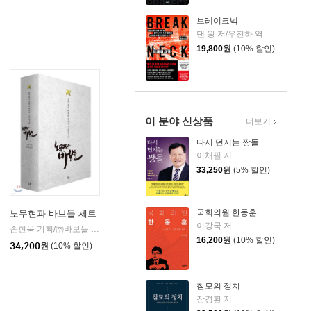
브레이크넥
댄 왕 저/우진하 역
19,800
원
(10% 할인)
이 분야 신상품
더보기
다시 던지는 짱돌
이채필 저
33,250
원
(5% 할인)
국회의원 한동훈
노무현과 바보들 세트
이강국 저
손현욱 기획/㈜바보들 편
싱긋
|
16,200
원
(10% 할인)
34,200
원
(10% 할인)
참모의 정치
장경환 저