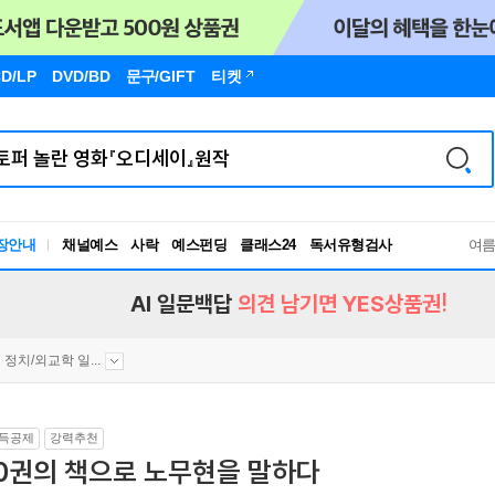
D/LP
DVD/BD
문구
/GIFT
티켓
독서유형검사
장안내
채널예스
사락
예스펀딩
클래스24
여
RBTI Lab
독서유형검사
AI 일문백답
의견 남기면 YES상품권!
정치/외교학 일...
득공제
강력추천
10권의 책으로 노무현을 말하다