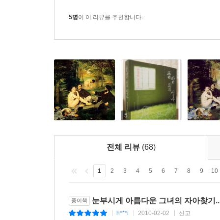
내가 물었다. 그가 숨도 쉬지 않고 대답했다.
“같아.”
5명
이 이 리뷰를 추천합니다.
왜 그렇게 슬픈 눈으로 나를 보았나요? 눈을 감으면
덮어요. 여린 속눈썹 아래서 이슬처럼 떨리는 이 집
있다 해도 여전히 보고 싶어요. 어쩌다가, 어떻게
우리가 할 수 있는 건 그것뿐이라고 당신 눈이 말하네
있을까요? 차라리 이 마음을 부수어버리고 싶어요. 
해쳐서 헝겊인형 같은 무생물의 마음이 되어 당신이 
5
더 사랑하는 사람이 상대를 허용한다.
“더 많이, 깊이 사랑한 사람은 사랑으로 인해 다치지
전체 리뷰
(68)
사랑에 관한 한, 사람들은 자기의 감정에 엄청난 권
1
2
3
4
5
6
7
8
9
10
고귀하다. 내 사랑에 대한 권한이 있는 만큼 욕심
않을까…… 하지만, 세 노르말.
눈부시게 아름다운 그녀의 자아찾기..
종이책
h***i
2010-02-02
신고
|
|
|
세 노르말 c’est normal, 이 표현은 극복