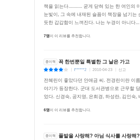
책을 읽는다........... 굳게 닫혀 있는 한 여
뜻으로 쓰인다고 했다.
눈빛이, 그 속에 내재된 슬픔이 책장을 넘기는 
세 노르말 c’est normal, 어떤 일이 일어나도,
듯한 갑갑함이 느껴진다. 나는 누경이 아니다... 
사람들은 내 눈 속의 사랑을 보고 당황하죠. 그것이
7명
이 이 리뷰를 추천합니다.
나의 웃음이 도처에서 사랑처럼 보였다 해도, 실은
향하지도 않으면서 세상을 밝히며 활짝 피어나듯, 내
꼭 한번뿐일 특별한 그 날은 가고
종이책
t******2
2010-04-23
신고
|
|
|
전혜린이 좋았다던 안애금 씨. 전경린이란 이름
야기가 등장한다. 군대 도서관병으로 근무할 당
었다. 신경숙, 공지영, 은희경, 하성란, 김인숙,
6명
이 이 리뷰를 추천합니다.
풀밭을 사랑해? 아님 식사를 사랑해?
종이책