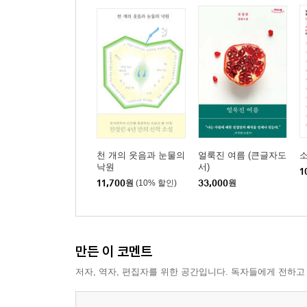
천 개의 웃음과 눈물의
얼룩진 여름 (큰글자도
낙원
서)
1
11,700
원
(10% 할인)
33,000
원
만든 이 코멘트
저자, 역자, 편집자를 위한 공간입니다. 독자들에게 전하고