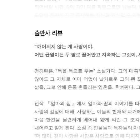
되어버린 시간 속에 각기 다른 파편으로만 남는다.
도달해 온전히 지금 존재하는 자신을 인식할 수 있는
등장인물 중 평생 고독하도록 손금에 운명지어진 남자
출판사 리뷰
신기하니까. 그에 비하자면 누경은 참으로 영리하고
“깨어지지 않는 게 사랑이야.
남자들에게 나쁜년(!) 소리를 들어먹을 줄도 안다.
어떤 균열이든 두 팔로 끌어안고 지속하는 그것이, 
것도 아니고!) 여자 앞에서 펑펑 울기도 한다. 그 
고독한 남자.
전경린은, “독을 독으로 푸는” 소설가다. 그의 매
않아도 그 자체로 이미 더없이 날카로운 그의 펜 끝
문득 연애소설이 읽고 싶어서 오래 책장에 꽂아만
삶을, 그로 인해 온통 흔들리는 영혼을, 후벼판다. 그
중심이 되는 서강주와의 시간을 사랑이라고 받아들
하는 일’ 일뿐. 하긴, 모든 지나간 사랑 중 ‘일어나
전작 『엄마의 집』에서 엄마와 딸의 이야기를 따스
사랑의 감정에 대해, 사랑하는 이들의 현재와 과거에
일어났어야 할 일을 지나고 정리해야 할 일들과 마음
마음 한켠을 날렵하게 베어내 얇게 벼린 그 조
스스로에게 집중하는 것이 그 근원이었을 텐데. 
내어주고 말게 된다. 소설 속 인물들과 독자들의 마
닦아내는 기현에게는 아무 감정이 생기지 않는다니, 
“더 많이, 깊이 사랑한 사람은 사랑으로 인해 다치지 