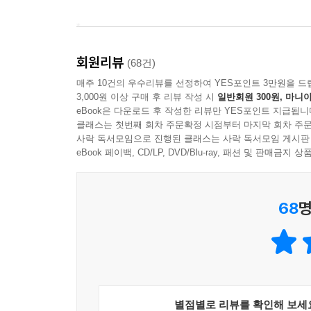
*
회원리뷰
소설은, 그 시작부터 이미 깨어질 것을 알았지만, 
(68건)
남자.
매주 10건의 우수리뷰를 선정하여 YES포인트 3만원을 드
3,000원 이상 구매 후 리뷰 작성 시
일반회원 300원, 마니아
eBook은 다운로드 후 작성한 리뷰만 YES포인트 지급됩니
그 여자는 맥주를 마시고 있었다. 잔을 들어올리거나
클래스는 첫번째 회차 주문확정 시점부터 마지막 회차 주문
손이 희었다. 기현은 그 여자의 옆 테이블에 대각선
사락 독서모임으로 진행된 클래스는 사락 독서모임 게시판
(……)
eBook 페이백, CD/LP, DVD/Blu-ray, 패션 및 판매금
두 여자는 간간이 웃음소리를 냈고 이따금 음성이 
똑바로 쳐다보았다. 기현은 자신이 그 여자를 보고 
68
명
잠겨 있던 검은 섬광에 놀랐다.
얼린 맥주잔 속 시원하고 진한 맛의 맥주가 거품과 
흰 팔, 공기를 흩뜨리는 웃음소리, 공중에서 부딪히
이 기록을 하는 것이 두렵다.
별점별로 리뷰를 확인해 보세