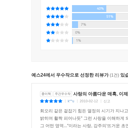
그런데도 쓰지 않을 수가 없다. 누가 읽을까봐 무서
40%
그리고 또 한 사람, 숨겨진 그녀의 일기장 속의 한
51%
기쁨과, 그리고 상처의 기록들로 메워져 있는 것일까
7%
0%
글자들은 망각의 물 위에 쓰인 것처럼 한순간 읽혀진
1%
오직 글자들이 해독되는 순간에만 그 시절의 기억도
누경은 낯익은 자신과 낯모를 자신을 나누며 일기를
우리의 두 눈은 꽃처럼 많은 겹으로 피어 있었다.
예스24에서 우수작으로 선정한 리뷰가
(1건)
있습
인간의 눈 속에 그토록 많은 눈꺼풀이 들어 있었다
시간을 벗어나 영원이 되어버렸다. 그런 일은 더이상 
*
사랑의 아름다운 매혹, 이제
종이책
주간우수작
단둘이 있는데도 더욱더 단둘이 있고 싶었다. 자신
k**u
2010-02-12
신고
|
|
|
맞추었다. 밥냄새와 미소국 냄새와 맑은 생선 냄새와
회오리 같은 겉잡기 힘든 열정의 시기가 지나고
밝히며 활짝 피어나듯” 그런 사랑을 이해하게 되는
“우린 마음이 같을까요?”
그 어떤 영역...”이라는 사랑, 강주의‘뜨거운 초