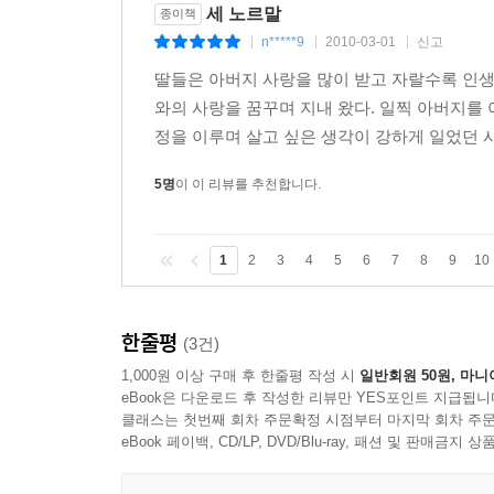
세 노르말
종이책
n*****9
2010-03-01
신고
|
|
|
딸들은 아버지 사랑을 많이 받고 자랄수록 인
와의 사랑을 꿈꾸며 지내 왔다. 일찍 아버지를
정을 이루며 살고 싶은 생각이 강하게 일었던 사
5명
이 이 리뷰를 추천합니다.
1
2
3
4
5
6
7
8
9
10
한줄평
(3건)
1,000원 이상 구매 후 한줄평 작성 시
일반회원 50원, 마니
eBook은 다운로드 후 작성한 리뷰만 YES포인트 지급됩니
클래스는 첫번째 회차 주문확정 시점부터 마지막 회차 주문
eBook 페이백, CD/LP, DVD/Blu-ray, 패션 및 판매금