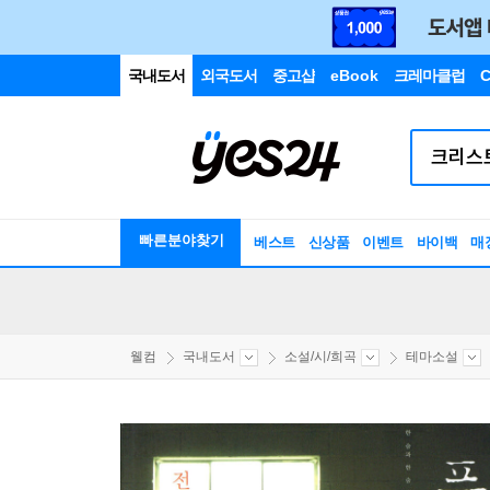
국내도서
외국도서
중고샵
eBook
크레마클럽
C
빠른분야찾기
베스트
신상품
이벤트
바이백
매
웰컴
국내도서
소설/시/희곡
테마소설