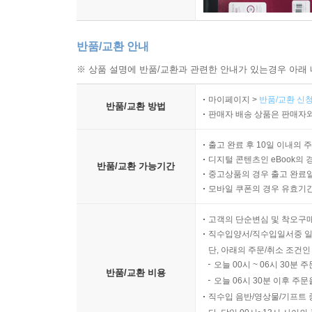
반품/교환 안내
※ 상품 설명에 반품/교환과 관련한 안내가 있는경우 아래 
마이페이지 >
반품/교환 신청
반품/교환 방법
판매자 배송 상품은 판매자와
출고 완료 후 10일 이내의 
디지털 콘텐츠인 eBook의 
반품/교환 가능기간
중고상품의 경우 출고 완료일
모바일 쿠폰의 경우 유효기간(
고객의 단순변심 및 착오구
직수입양서/직수입일서중 일
단, 아래의 주문/취소 조건인
오늘 00시 ~ 06시 30분 
반품/교환 비용
오늘 06시 30분 이후 주문
직수입 음반/영상물/기프트 