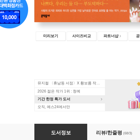
미리보기
사이즈비교
파트너샵
공
뮤지컬 〈휴남동 서점〉X 황보름 작가 북토크
2026 젊은 작가 1위 : 청예
기간 한정 특가 도서
오직, 예스24에서만
풀밭 위의 식사
도서정보
리뷰/한줄평
(68/3)