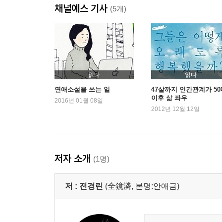
채널예스 기사
(5개)
읽다
읽다
연애소설을 쓰는 일
47살까지 인간관계가 50
이후 삶 좌우
2016년 01월 08일
2012년 12월 12일
저자 소개
(1명)
저 :
전경린
(全鏡潾, 본명:안애금)