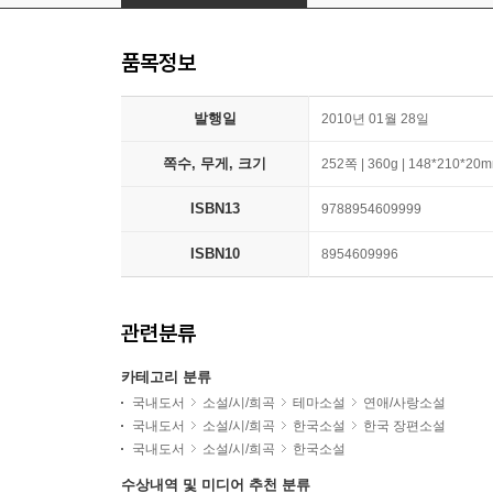
품목정보
발행일
2010년 01월 28일
쪽수, 무게, 크기
252쪽 | 360g | 148*210*20
ISBN13
9788954609999
ISBN10
8954609996
관련분류
카테고리 분류
국내도서
소설/시/희곡
테마소설
연애/사랑소설
국내도서
소설/시/희곡
한국소설
한국 장편소설
국내도서
소설/시/희곡
한국소설
수상내역 및 미디어 추천 분류