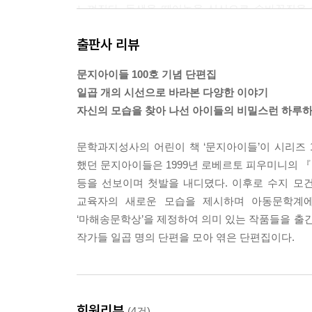
느껴진다. 동생을 떼어놓을 심산으로 숨바꼭질을 
주어진 책임이 아이들에겐 흐린 날의 무서운 천둥소
출판사 리뷰
*「클릭! 뚱보 스킬」-오채
문지아이들 100호 기념 단편집
청일점으로 교내 스킬 대회에 참가한 동민이는 친
일곱 개의 시선으로 바라본 다양한 이야기
않다. 그런 것에 굴하지 않고 자신의 실력을 보여
자신의 모습을 찾아 나선 아이들의 비밀스런 하루하
동민이가 용기를 내어 원칙을 지키는 일이 왜 중요
문학과지성사의 어린이 책 ‘문지아이들’이 시리즈 
*「바나나우유 형」-유영소
했던 문지아이들은 1999년 로베르토 피우미니의 
거의 매일 피시방에서 시간을 보내는 주완이는 늘 
등을 선보이며 첫발을 내디뎠다. 이후로 수지 모
어느 날 친절을 베풀며 알 수 없는 말들을 늘어놓
교육자의 새로운 모습을 제시하며 아동문학계에 
마냥 좋기만 했던 주완이. 서로를 잘 알지 못하는 
‘마해송문학상’을 제정하여 의미 있는 작품들을 출간
작가들 일곱 명의 단편을 모아 엮은 단편집이다.
*「이건 비밀이야, 비밀」-이성숙
뚱뚱하고 공부도 못해서 늘 놀림을 받던 여자 아이
토끼의 도움을 받아 갖은 놀림과 무시를 이겨내고 
속의 에피소드가 웃음을 터뜨리며 그 웃음 속에 감춰
회원리뷰
(4건)