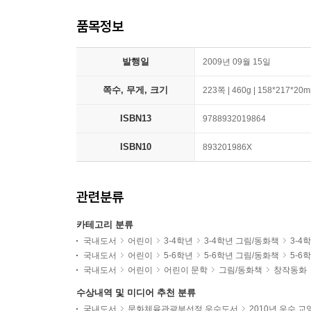
품목정보
발행일
2009년 09월 15일
쪽수, 무게, 크기
223쪽 | 460g | 158*217*20
ISBN13
9788932019864
ISBN10
893201986X
관련분류
카테고리 분류
국내도서
어린이
3-4학년
3-4학년 그림/동화책
3-4
국내도서
어린이
5-6학년
5-6학년 그림/동화책
5-6
국내도서
어린이
어린이 문학
그림/동화책
창작동화
수상내역 및 미디어 추천 분류
국내도서
문화체육관광부선정 우수도서
2010년 우수 