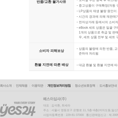
모바일 쿠폰 등록 후 취소/환
반품/교환 불가사유
중고상품이 구매확정(자동 
LP상품의 재생 불량 원인이 기
시간의 경과에 의해 재판매가
전자상거래 등에서의 소비자
eBook 세트 상품은 일괄 
1개의 상품으로 취급 및 판매
우, 세트 상품 전부 및 세트
상품의 불량에 의한 반품, 교
소비자 피해보상
준하여 처리됨
환불 지연에 따른 배상
대금 환불 및 환불 지연에 
회사소개
인재채용
이용약관
개인정보처리방침
청소년보호정책
도서홍보안내
대표 : 김석환, 최세라
주소 : 서울시 영등포구 은행로 11, 5층~6층(여의도동,일신
사업자등록번호 : 229-81-37000 통신판매업신고 : 제 200