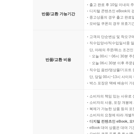
출고 완료 후 10일 이내의 
디지털 콘텐츠인 eBook의 
반품/교환 가능기간
중고상품의 경우 출고 완료일
모바일 쿠폰의 경우 유효기간(
고객의 단순변심 및 착오구
직수입양서/직수입일서중 일
단, 아래의 주문/취소 조건인
오늘 00시 ~ 06시 30분 
반품/교환 비용
오늘 06시 30분 이후 주문
직수입 음반/영상물/기프트 
단, 당일 00시~13시 사이
박스 포장은 택배 배송이 가
소비자의 책임 있는 사유로 
소비자의 사용, 포장 개봉에 
복제가 가능한 상품 등의 포장을 
소비자의 요청에 따라 개별
디지털 컨텐츠인 eBook, 
eBook 대여 상품은 대여 기