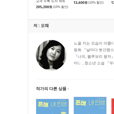
교과 수록 도서 세트
12,600
원
(10% 할인)
1
(국어 가+나+국어활동
205,200
원
(10% 할인)
+사람들)
저 :
오채
노을 지는 모습이 아름
동화 『날마다 뽀끄땡스
『나의, 블루보리 왕자
마!』, 청소년 소설 『
작가의 다른 상품