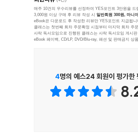
매주 10건의 우수리뷰를 선정하여 YES포인트 3만원을 드
*「두근두근, 장똥구」-이송현
3,000원 이상 구매 후 리뷰 작성 시
일반회원 300원, 마니아
자신을 진짜 사나이라고 생각하는 열 살짜리 장동
eBook은 다운로드 후 작성한 리뷰만 YES포인트 지급됩니
선생님을 좋아하는 마음을 전하고 싶은 욕망과 들
클래스는 첫번째 회차 주문확정 시점부터 마지막 회차 주문
사락 독서모임으로 진행된 클래스는 사락 독서모임 게시판
성숙으로 향하는 아이의 모습을 엿볼 수 있는 기회를
eBook 페이백, CD/LP, DVD/Blu-ray, 패션 및 판매금
4
명의 예스24 회원이 평가한
8.