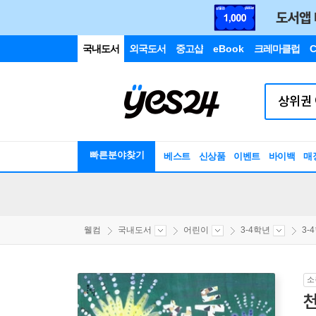
국내도서
외국도서
중고샵
eBook
크레마클럽
C
빠른분야찾기
베스트
신상품
이벤트
바이백
매
웰컴
국내도서
어린이
3-4학년
3-
소