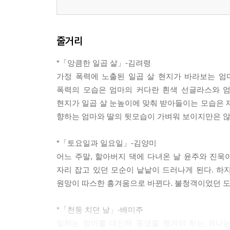
줄거리
*「앙큼한 일곱 살」-김려령
가정 폭력에 노출된 일곱 살 현지가 바라보는 엄
폭력의 모습은 엄마의 커다란 흰색 선글라스와 엄
현지가 일곱 살 눈높이에 맞춰 받아들이는 모습은 
향하는 엄마와 딸의 뒷모습이 가벼워 보이지만은 않
*「토요일과 일요일」-김양미
어느 주말, 할아버지 댁에 다녀온 날 윤주와 진욱
자리 잡고 있던 모순이 낱낱이 드러나게 된다. 하
원망이 따스한 흥겨움으로 바뀐다. 불청객이었던 도
*「천둥 치던 날」-배미주
일하는 엄마를 대신해 동생을 챙겨야 하는 유나는