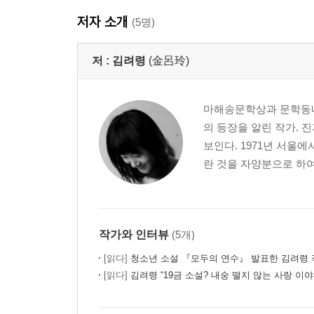
저자 소개
(5명)
저 :
김려령
(金呂玲)
마해송문학상과 문학동네
의 등장을 알린 작가.
보인다. 1971년 서
란 것을 자양분으로 하
작가와 인터뷰
(5개)
[읽다]
청소년 소설 『모두의 연수』 발표한 김려령 
[읽다]
김려령 “19금 소설? 내숭 떨지 않는 사랑 이야