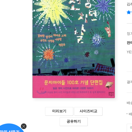
김
정
판
Y
결
배
미리보기
사이즈비교
배
공유하기