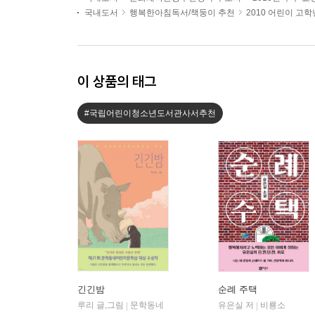
국내도서
행복한아침독서/책둥이 추천
2010 어린이 고
이 상품의 태그
#국립어린이청소년도서관사서추천
긴긴밤
순례 주택
루리 글,그림
문학동네
유은실 저
비룡소
|
|