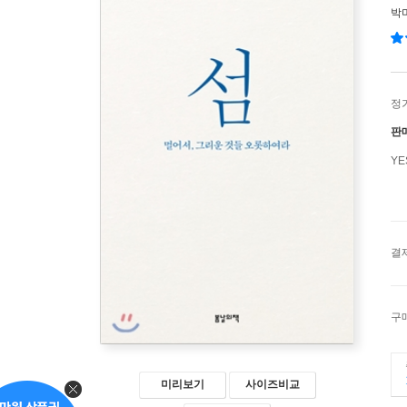
박
정
판
Y
결
구
미리보기
사이즈비교