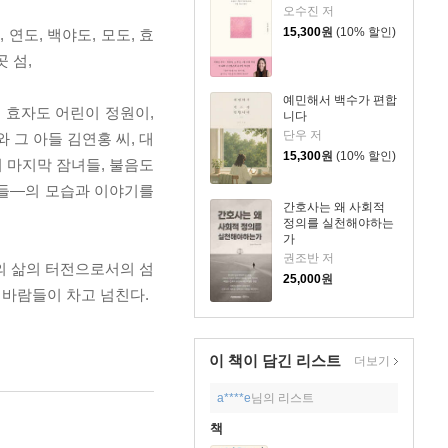
오수진 저
15,300
원
(10% 할인)
도, 백야도, 모도, 효
곳 섬,
예민해서 백수가 편합
 효자도 어린이 정원이,
니다
단우 저
 그 아들 김연홍 씨, 대
15,300
원
(10% 할인)
의 마지막 잠녀들, 불음도
인들―의 모습과 이야기를
간호사는 왜 사회적
정의를 실천해야하는
가
권조반 저
의 삶의 터전으로서의 섬
25,000
원
, 바람들이 차고 넘친다.
이 책이 담긴
리스트
더보기
a****e
님의 리스트
책