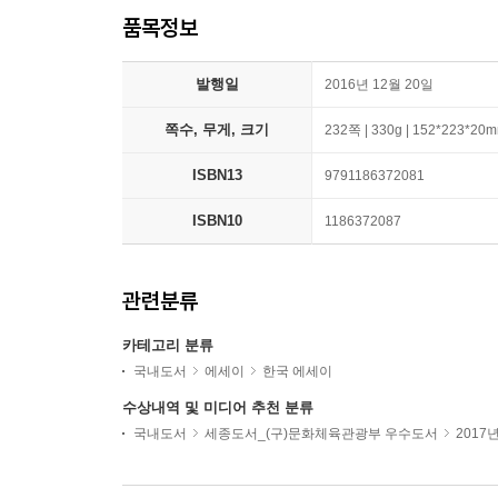
품목정보
발행일
2016년 12월 20일
쪽수, 무게, 크기
232쪽 | 330g | 152*223*20
ISBN13
9791186372081
ISBN10
1186372087
관련분류
카테고리 분류
국내도서
에세이
한국 에세이
수상내역 및 미디어 추천 분류
국내도서
세종도서_(구)문화체육관광부 우수도서
2017