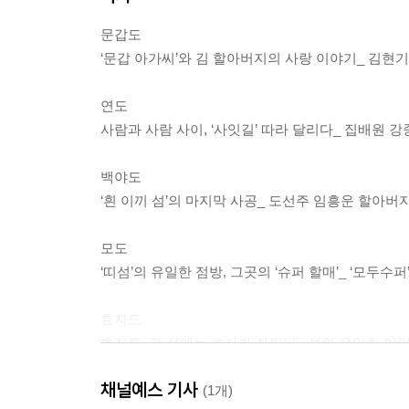
문갑도
‘문갑 아가씨’와 김 할아버지의 사랑 이야기_ 김현기
연도
사람과 사람 사이, ‘사잇길’ 따라 달리다_ 집배원 강
백야도
‘흰 이끼 섬’의 마지막 사공_ 도선주 임흥운 할아버
모도
‘띠섬’의 유일한 점방, 그곳의 ‘슈퍼 할매’_ ‘모두수
효자도
효자도, 그 섬에는 효자가 자란다_ 섬의 유일한 어
채널예스 기사
남해도
(1개)