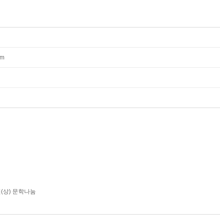
mm
년(상) 문학나눔