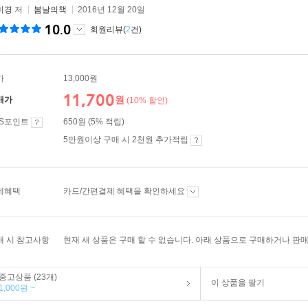
미경
저
봄날의책
2016년 12월 20일
10.0
회원리뷰(
2
건)
가
13,000원
11,700
원
매가
(10% 할인)
ES포인트
650원 (5% 적립)
5만원이상 구매 시 2천원 추가적립
제혜택
카드/간편결제 혜택을 확인하세요
매 시 참고사항
현재 새 상품은 구매 할 수 없습니다. 아래 상품으로 구매하거나 판매
중고상품 (23개)
이 상품을 팔기
1,000원 ~