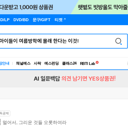
D/LP
DVD/BD
문구
/GIFT
티켓
독서유형검사
장안내
채널예스
사락
예스펀딩
클래스24
RBTI Lab
독서유형검사
AI 일문백답
의견 남기면 YES상품권!
득공제
섬
멀어서, 그리운 것들 오롯하여라