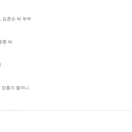
, 김춘순 씨 부부
중환 씨
지
퍼’ 장홍자 할머니
린이, 신정원