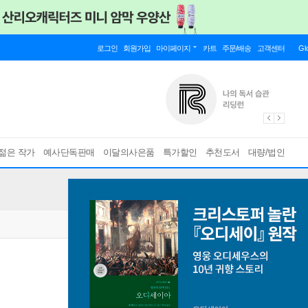
로그인
회원가입
마이페이지
카트
주문/배송
고객센터
Gl
젊은 작가
예사단독판매
이달의사은품
특가할인
추천도서
대량/법인