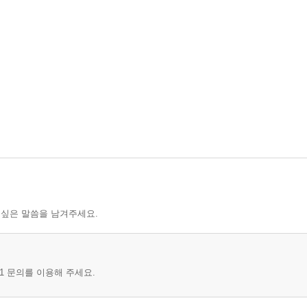
이들
버지
, 나난화 할머니
만진 씨
 싶은 말씀을 남겨주세요.
 아버지 곁을 지키는 아들 김연용 씨
정규관 씨
1 문의를 이용해 주세요.