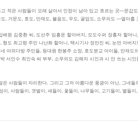
 적은 사람들이 오래 살아서 인정이 남아 있고 흐르는 곳―문갑도, 연
풍도, 거문도, 호도, 만재도, 볼음도, 우도, 굴업도, 소무의도 ―열아홉 
배원 김중환 씨, 도선주 임흥운 할아버지, 모도수퍼 장홍자 할머니,
형도 최고령 주민 나난화 할머니, 택시기사 정만진 씨, 눈먼 아버지와
고네 야외다방 주민들, 등대원 한봉주 소장, 호도분교 아이들, 만재도
민박 서인수 최인숙 씨 부부, 소무의도 김해자 시인과 시 안 쓰는 시
많은 사람들이 자리한다. 그리고 그저 아름다운 풍광이 아닌, 그네들
 섬이, 사람들이, 갯벌이, 새들이, 꽃들이, 나무들이, 고기들이, 별들이