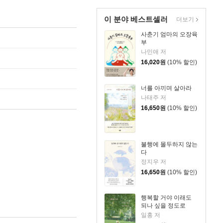
이 분야 베스트셀러
더보기
사춘기 엄마의 오장육
부
나민애 저
16,020
원
(10% 할인)
너를 아끼며 살아라
나태주 저
16,650
원
(10% 할인)
불행에 몰두하지 않는
다
정지우 저
16,650
원
(10% 할인)
행복할 거야 이래도
되나 싶을 정도로
일홍 저