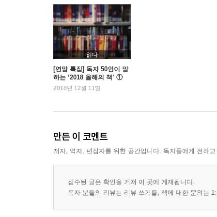
유년의 기억 속에 등대를 세우고_ 미조초등학교 아
웅도
먼 세상을 떠돌다 돌아온 섬 토박이_ 김용호 할아
읽다
형도
[연말 특집] 독자 50인이 말
하는 ‘2018 올해의 책’ ①
그래도, 삶의 종결 문구는 ‘감탄사’다_최고령 섬주민
2018년 12월 11일
청산도
돌고 또 돌면, 길은 언제고 이어진다_ 택시기사 정
만든 이 코멘트
선재도
저자, 역자, 편집자를 위한 공간입니다. 독자들에게 전하고
바다, 갯벌, 햇살 그리고 눈먼 아버지_ 실명한 어부
이작도
접수된 글은 확인을 거쳐 이 곳에 게재됩니다.
아직도 저 바다에 ‘일류선장’이 있다_ 대양호 선장 
독자 분들의 리뷰는 리뷰 쓰기를, 책에 대한 문의는 1:
풍도