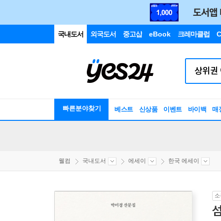
국내도서
외국도서
중고샵
eBook
크레마클럽
C
빠른분야찾기
베스트
신상품
이벤트
바이백
매
웰컴
국내도서
에세이
한국 에세이
소