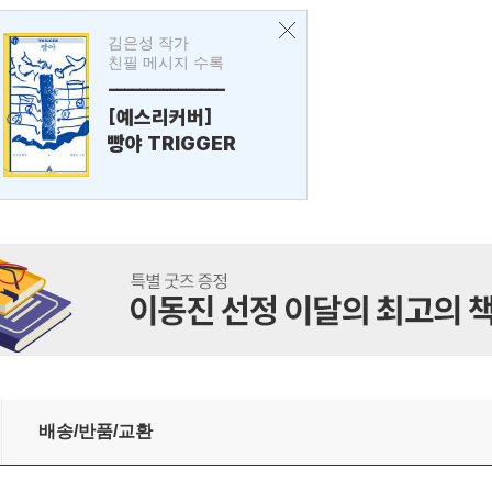
김은성 작가
친필 메시지 수록
---------------
[예스리커버]
빵야 TRIGGER
배송/반품/교환