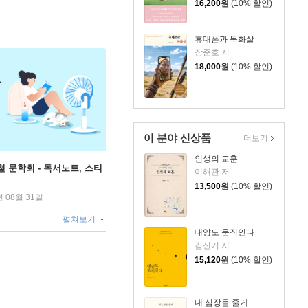
16,200
원
(10% 할인)
휴대폰과 독화살
장준호 저
18,000
원
(10% 할인)
이 분야 신상품
더보기
인생의 교훈
철 문학회 - 독서노트, 스티
이해관 저
13,500
원
(10% 할인)
년 08월 31일
펼쳐보기
태양도 움직인다
김신기 저
15,120
원
(10% 할인)
내 심장을 줄게