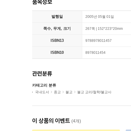
품목정보
발행일
2005년 05월 01일
쪽수, 무게, 크기
267쪽 | 152*223*20mm
ISBN13
9788978011457
ISBN10
8978011454
관련분류
카테고리 분류
국내도서
종교
불교
불교 교리/철학/불교사
이 상품의 이벤트
(4개)