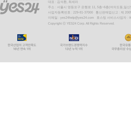
대표 : 김석환, 최세라
주소 : 서울시 영등포구 은행로 11, 5층~6층(여의도동,일신
사업자등록번호 : 229-81-37000 통신판매업신고 : 제 200
이메일 : yes24help@yes24.com 호스팅 서비스사업자 :
Copyright ⓒ YES24 Corp. All Rights Reserved.