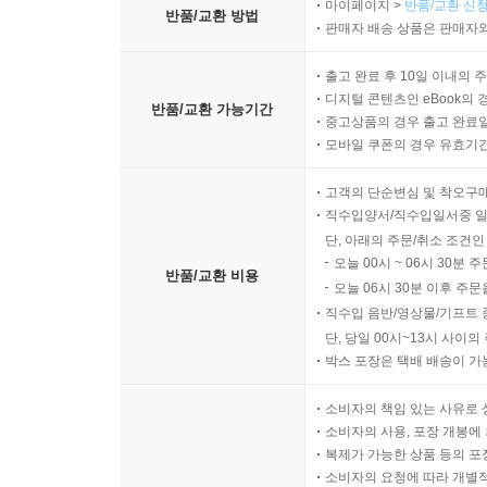
마이페이지 >
반품/교환 신청
반품/교환 방법
판매자 배송 상품은 판매자와
출고 완료 후 10일 이내의 
디지털 콘텐츠인 eBook의 
반품/교환 가능기간
중고상품의 경우 출고 완료일
모바일 쿠폰의 경우 유효기간(
고객의 단순변심 및 착오구
직수입양서/직수입일서중 일
단, 아래의 주문/취소 조건인
오늘 00시 ~ 06시 30분 
반품/교환 비용
오늘 06시 30분 이후 주문
직수입 음반/영상물/기프트 
단, 당일 00시~13시 사이
박스 포장은 택배 배송이 가
소비자의 책임 있는 사유로 
소비자의 사용, 포장 개봉에 
복제가 가능한 상품 등의 포장을 
소비자의 요청에 따라 개별