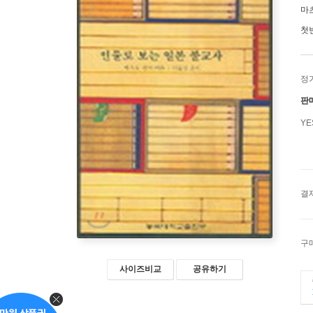
마
첫
정
판
Y
결
구
사이즈비교
공유하기