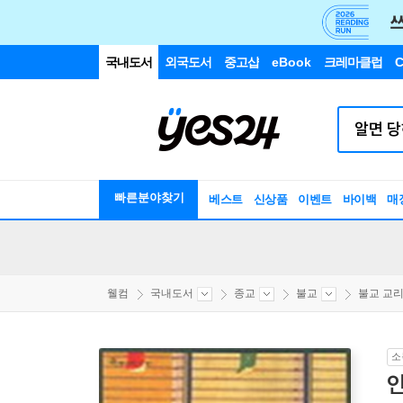
국내도서
외국도서
중고샵
eBook
크레마클럽
C
빠른분야찾기
베스트
신상품
이벤트
바이백
매
웰컴
국내도서
종교
불교
불교 교리/
소