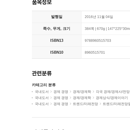
품목정보
발행일
2016년 11월 04일
쪽수, 무게, 크기
384쪽 | 670g | 147*225*30
ISBN13
9788960515703
ISBN10
8960515701
관련분류
카테고리 분류
국내도서
경제 경영
경제/경제학
각국 경제/경제사/전망
국내도서
경제 경영
경제/경제학
경제상식/경제이야기
국내도서
경제 경영
트렌드/미래전망
트렌드/미래전망