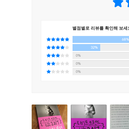
● Chemical Human ? 관계의 새로운 기준, 화학적
을 모델로 내세웠다. 마크 제이콥스는 1949년생 제
● New Sixty ? 노령화 세대의 새로운 기준이 된 멋
무명의 할머니 세 명을 브랜드의 대표 얼굴로 내세우
● Today族 ? 오늘만 사는 낭만적 현실주의자들
를 선택했다.
● Korean Hygge ? 저녁이 있는 삶을 지향하는 사
---「5. 뉴 식스티: 멋쟁이로 거듭나는 60대, ‘
별점별로 리뷰를 확인해 보세
● Cat People ? 고양이를 좋아하는 사람들, 고양
68
● New Kangaroo ? 당당하게 독립을 거부하는 사람
‘헬조선’이라 자조하면서 미래에 대한 희망을 버린 
● Awesome-Free ? 매력적인 공짜만 탐하는 사람들
32%
별을 떠나 요즘 20대들은 한국에서 역사상 가장 멋을
● Revolving-Door Consumer ? 같은 것을 사고 
0%
잘 입는 게 아니라 화장도 잘한다. 특별한 소수가
● Past Breaker ? 익숙한 과거와 과감하게 결별하
0%
적은 비용으로 멋지게 꾸밀 수 있는 방법을 제공해 준
0%
들에게는 멋진 스타일이 그 무엇보다 중요하다. 아
● Semi-Vegetarian ? 채식에 사회적으로 동조하
스타일만 멋지다면 괜찮다. 타고난 ‘수저’ 색깔은 
적당한 불편을 기꺼이 받아들이는 트렌드는 소비의
위해 오늘을 포기하지도 않고, 과거로 인해 오늘이 
감수할 만한 불편은 편리함이 가져다주는 가치를
---「6. 투데이족: 난 오늘만 산다, ‘미래에 대한
남다른 가치를 추구하게 되는데, 세미-베지테리언도 
채식주의에는 여러 유형이 있다. 그중에서도 가장 유연한
남녀노소 모두 커피 전문점에 가는 걸 자연스럽게 
평소에는 채식을 하지만, 경우에 따라 생선은 물론 
게 여겼던 아저씨들도 이젠 점심식사 후 삼삼오오 커
어머니가 오랜만에 만난 자식을 위해 갈비를 구워
씩 들고 사무실로 향한다. 이제 4000~5000원짜