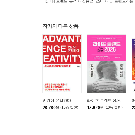
[읽다]
트렌드 분석가 김용섭 “소비가 곧 트렌드라는 
산다 | 할로윈 코스프레와 한복의 공통점은? | 도박
Part 2 _ LIFE STYLE
작가의 다른 상품
7. 2017년, 신맛은 정말 트렌드가 될까?
레몬 소비량이 늘어난다? | 디톡스 워터의 유행과 신맛
커피가 트렌드가 될까? | 기호를 넘어 미식이 되는 
8. 저녁이 있는 삶, 후거에 눈뜬 한국인
후거, 피카 그리고 라곰 | 위기가 가져다준 선물 |
자는 사람들 | 낮잠이 비즈니스에 미치는 영향 | 정
9. 자발적 가난: 장기불황 시대의 인격적 진화
인간이 유리하다
라이프 트렌드 2026
머
자발적 가난은 가능할까? | 가난은 실패가 아니다 |
20,700
원
(10% 할인)
17,820
원
(10% 할인)
2
진하다 | 당신에게는 여윳돈이 얼마나 있는가 | 기
10. 캣 피플: 고양이가 트렌드를 만든다?
왜 고양이를 주목해야 하는가 | 뜨는 고양이, 지는 