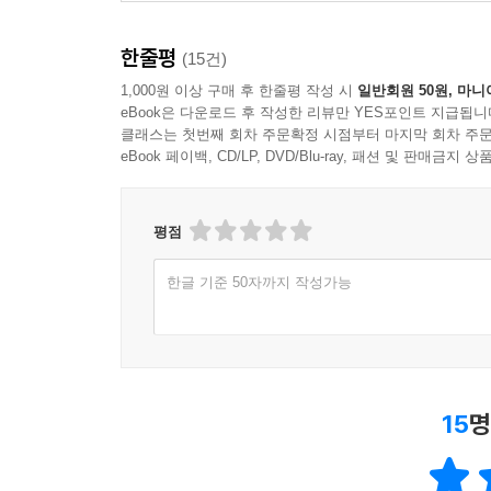
사용자들이 고양이를 더 좋아한다고 볼 수 있을 것이
좋아해 개나 고양이를 입양할 수 있다. 화학적 싱글
독립적이고 도도해 보이는 고양이는 인간에 대한 의존
한줄평
이제는 자기 삶에 집중하며 ‘코드’가 맞는 사람과 
(15건)
만 혼자서도 잘 노는 사람들이고, 가끔 일시적 연대
1,000원 이상 구매 후 한줄평 작성 시
일반회원 50원, 마니
단절되어 있다가 누군가와 함께하고 싶거나 외로움
● New Sixty ? 노령화 세대의 새로운 기준이 된 
eBook은 다운로드 후 작성한 리뷰만 YES포인트 지급됩니
고양이는 좀 더 이기적이지만 합리적인 사교성을 
클래스는 첫번째 회차 주문확정 시점부터 마지막 회차 주문
젊은 세대만이 변화한 건 아니다. 이제 전혀 다른 
수 있다.
eBook 페이백, CD/LP, DVD/Blu-ray, 패션 및 판매금
보기 어려운 세대다. 막강한 소비능력과 더불어 스
---「10. 캣 피플: 고양이가 트렌드를 만든다?, 
이들은 1960~70년대에 청바지와 미니스커트로 
그들이 삶의 현장에서 돌아와 자기 자신에게 집중하
평점
통계청의「2010 인구주택총조사」에서는 2015년에 
증가세에 있고, 기업들도 이들을 공략하기 위한 실
만, 실제로는 2.57퍼센트(1만 7949가구) 감소
증가도 소비 여력을 갖춘 멋쟁이 60대의 확산과 맥
한글 기준 50자까지 작성가능
때문이라는 분석이 설득력 있다. 리터루족의 증가가 
이긴 하지만 말이다. 어쨌든 그 덕분에 3대가 함께
● Today族 ? 오늘만 사는 낭만적 현실주의자들
서울에서 촉발되었다. 노부모와 함께 살며 아이를 둔
뉴 식스티는 삶의 대부분을 ‘미래’를 위해 투자하고
이유 때문에 부득이 집을 합친 경우가 대부분이기 때
위해 현재를 희생하지 않는 그들은 ‘오늘만 사는 투데이족’
---「11. 뉴 캥거루족: 의존적 태도인가, 영리한 
15
명
이니셜 조합으로 만들어진 말로, 래퍼 드레이크가 발표
대한 대비 없이 그저 오늘의 즐거움과 쾌락에만 집
2015년 8월, 현대백화점은 판교점을 오픈하면서 CI를 바꿨
언젠가 행복이 올 거라는 식의 뜬구름 같은 꿈을