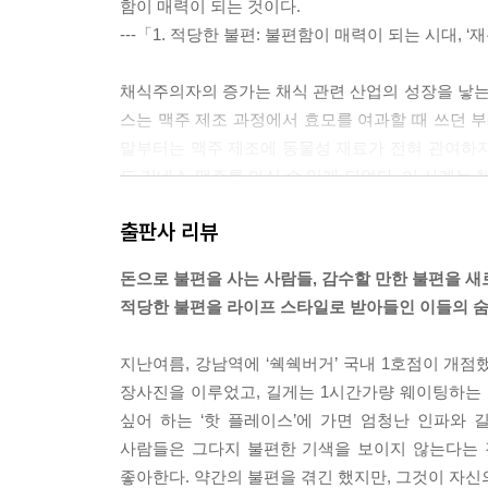
함이 매력이 되는 것이다.
14. 다음 핫 플레이스는 어디가 될까
---「1. 적당한 불편: 불편함이 매력이 되는 시대, 
6호선 라인에 자꾸 핫 플레이스가 생긴다고? | 핫 
도시재생의 힘 | 2017년 주목할 동네를 꼽는다면?
채식주의자의 증가는 채식 관련 산업의 성장을 낳는다
스는 맥주 제조 과정에서 효모를 여과할 때 쓰던 부
15. 긱 이코노미: 고용과 노동의 패러다임이 바뀐다
말부터는 맥주 제조에 동물성 재료가 전혀 관여하지 
배달 직원이 없는 배달 서비스 | 긱, 임시직, 계약
도 기네스 맥주를 마실 수 있게 되었다. 이 사례
노동 | 왜 삼성전자는 ‘스타트업 삼성’을 선언했을까
다. 세계 150여 개국에서 하루 1000만 잔 소
출판사 리뷰
---「2. 당신도 세미-베지테리언인가, ‘채식주의자
16. 뉴 노멀 시대, 생존을 위한 결별
과거에 통했던 모든 기준들과 결별하라 | 새로운 왕좌
돈으로 불편을 사는 사람들, 감수할 만한 불편을 
2016년 7월 카카오 헤어샵 서비스가 시작되었는데,
바꾼다 | 2017년, 심각한 구조조정이 몰려온다 | 
적당한 불편을 라이프 스타일로 받아들인 이들의 
퍼센트였던 것이다. 미용실의 평균 노쇼가 15퍼센트
미리 확인하고 선결제를 할 수 있는 기능이 있는데
참고자료
지난여름, 강남역에 ‘쉑쉑버거’ 국내 1호점이 개
람에 예상보다 더 많은 돈을 지불해야 했던 불편을 
장사진을 이루었고, 길게는 1시간가량 웨이팅하는 것
를 한 뒤 예약을 지킬 수 없는 상황이 되면 결제 취
싶어 하는 ‘핫 플레이스’에 가면 엄청난 인파와 
있다면 노쇼가 줄어들 수밖에 없다는 점이다. 호텔에
사람들은 그다지 불편한 기색을 보이지 않는다는 것
예약 상황에서도 선결제를 하거나 예약금을 걸어 두는
좋아한다. 약간의 불편을 겪긴 했지만, 그것이 자신
이다.