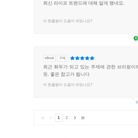
최신 라이프 트렌드에 대해 알게 됐네요.
높은 경영 환경에서 세심하고 냉정하며 균형 잡힌 
딜리버루는 2016년 8월 기준으로 영국을 비롯한 유럽
특징을 배우려는 이들이 늘어나는 시대다. 어쩌면
달료는 2.5유로(약 3500원)로 소비자가 부담하고
성향을 보여 주는 것일 수도 있다.
이 한줄평이 도움이 되었나요?
는 게 아니라 배달 전문 회사가 긱 형태로 배달원을
속된 게 아닌지라 배달한 뒤 돌아갈 필요가 없어서
● New Kangaroo ? 당당하게 독립을 거부하는 사
이에 응하듯, 딜리버루의 배달도 마찬가지다.
독립적인 사람들이 늘어가는 반면, 다른 한쪽에서
한국에서 공짜로 음식 배달을 받는 사람들로서는 
부모로부터 독립하지 못하는 사람들이다. 경제적인
식당을 비롯해 고급 레스토랑의 음식을 주로 배달해 
eBook
구매
그러지도 못한다. 과거에는 자수성가를 꿈꾸는 이들이
이다. 서울에서도 ‘해주세요’ 같은 잔심부름 서비스 
최근 화두가 되고 있는 주제에 관한 브리핑이
시대에는 독립도 쉬웠고, 누구나 미래에 대해 희망적
보다 더 들 수도 있다. 중요한 건 음식 배달 서비스
듯. 좋은 참고가 됩니다
성인이 되고도 부모에게 얹혀사는 건 무능해 보이
청년층이 늘어난 것이다.
---「15. 긱 이코노미: 고용과 노동의 패러다임이 바뀐다,
이 한줄평이 도움이 되었나요?
● Awesome-Free ? 매력적인 공짜만 탐하는 사람
k
뉴 캥거루족이 증가하는 까닭은 우리가 장기불황의
자연히 ‘공짜’를 탐하는 문화가 확산될 법도 하다.
1
2
소비도 하는 시대다. 그러니 공짜로 줘도 멋지지 않
경험을 제공해야 한다. 공짜 상품을 제공하는 게