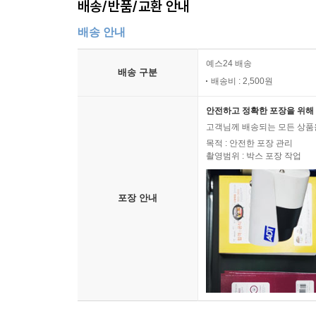
배송/반품/교환 안내
라이브러리, 트래블 라이브러리, 뮤직 라이브러리
이로써 기업은 소비자에게 매력적인 브랜드라는 
배송 안내
지자체는 이를 세금으로 충당한다. 어쨌든 공짜로 
예스24 배송
배송 구분
● Revolving-Door Consumer ? 같은 것을 사고
배송비 : 2,500원
취향이 심화됨에 따라 소비자의 소비 패턴도 변화했다
안전하고 정확한 포장을 위해 
구매한 물품을 또 사는 식으로 반복적인 소비 행위
고객님께 배송되는 모든 상품을
‘루틴’처럼 점심식사 후 같은 카페의 커피를 마시기
목적 : 안전한 포장 관리
심화시킨다. 그러니 요즘 기업에게는 충성도 높은
촬영범위 : 박스 포장 작업
점을 기억해야 한다.
포장 안내
● Past Breaker ? 익숙한 과거와 과감하게 결별
‘적당한 불편’을 화두로 새로운 라이프 스타일, 
형성되고 있다는 것을 의미한다. 바로 ‘뉴 노멀(New
노멀의 시대에는 기업의 비즈니스 환경도 급격히 변
대변되는 새로운 환경을 적극적으로 받아들이고 도
선택을 잘 하지 못한다. 손에 쥐고 있는 것, 과거
살릴 것들을 준비조차 하지 못하고 있다. 빚더미에