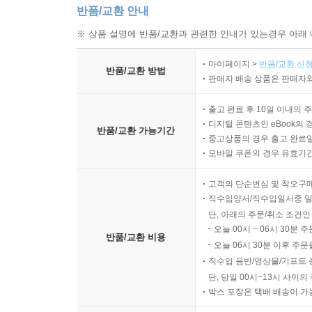
반품/교환 안내
결별을 하지 못해 더 큰 위기를 맞이하고 있는 것이다
※ 상품 설명에 반품/교환과 관련한 안내가 있는경우 아래 
신맛 트렌드에서 ‘긱(Gig)’ 경제까지
마이페이지 >
반품/교환 신청
반품/교환 방법
2017년 라이프 트렌드에서 주목해야 할 문제의식
판매자 배송 상품은 판매자와
『라이프 트렌드 2017』은 2017년에 주목해야 할
출고 완료 후 10일 이내의 
디지털 콘텐츠인 eBook의 
시대를 조망하고 있다. 이 책을 통해 우리는 대체 어
반품/교환 가능기간
중고상품의 경우 출고 완료일
낼지 스스로 질문해 봐야 한다. 이 책에서 제시하
모바일 쿠폰의 경우 유효기간(
때문이다.
고객의 단순변심 및 착오구
● 돈을 내고 기꺼이 불편함을 택하는 사람들이 나
직수입양서/직수입일서중 일
단, 아래의 주문/취소 조건인
● 과연 신맛이 트렌드가 될까?
오늘 00시 ~ 06시 30분 
● 라이프 셰어가 유통과 소비의 패러다임을 바꿀까
반품/교환 비용
오늘 06시 30분 이후 주문
● 세미-베지테리언, 그중에서도 플렉시테리언이 급
직수입 음반/영상물/기프트 
● 화학적 싱글이 남녀 관계의 새로운 화두가 될까?
단, 당일 00시~13시 사이
● 고양이가 트렌드를 만들까?
박스 포장은 택배 배송이 가
● 멋쟁이 60대들이 한국을 뒤흔들까?