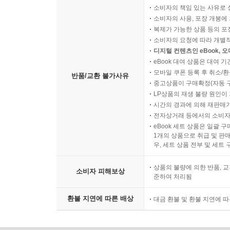
소비자의 책임 있는 사유로 
● 더치페이 확산이 한국 사회를 어떻게 바꿀까?
소비자의 사용, 포장 개봉에 
● 긱(Gig) 경제가 한국에서도 확산될까?
복제가 가능한 상품 등의 포장을 
● 자발적으로 가난을 선택하는 사람들이 늘어날까?
소비자의 요청에 따라 개별
● 2017년에 뜰 핫 플레이스는 어디일까?
디지털 컨텐츠인 eBook, 
eBook 대여 상품은 대여 기
모바일 쿠폰 등록 후 취소/환
반품/교환 불가사유
문제의식을 가지고 질문을 던지는 일이 중요한 까닭
중고상품이 구매확정(자동 
만들어 내고, 생각지도 못할 결합으로 새로운 트
LP상품의 재생 불량 원인이 기
던지는 일이 중요해지는 것이다. 또한 트렌드는 서
시간의 경과에 의해 재판매가
전자상거래 등에서의 소비자
불편’ 트렌드가 채식주의 트렌드와 어떻게 연결되
eBook 세트 상품은 일괄 
연결되는지 보는 것도 흥미롭다. 이렇듯 라이프 
1개의 상품으로 취급 및 판매
복잡하게 살아가기 때문이다. 우리 인간은 다양한
우, 세트 상품 전부 및 세트
섞어서 따르기도 한다.
상품의 불량에 의한 반품, 교
소비자 피해보상
준하여 처리됨
소비에서 적당한 불편을 지지하는 사람들은 식생활에
불평등해지는 것을 막고자 할 가능성도 크다. 이들
환불 지연에 따른 배상
대금 환불 및 환불 지연에 
기꺼이 받아들이기도 하며, 혼자 놀기와 고양이 집사를
통해 소비자 욕망의 새로운 변화에 대응해야 한다