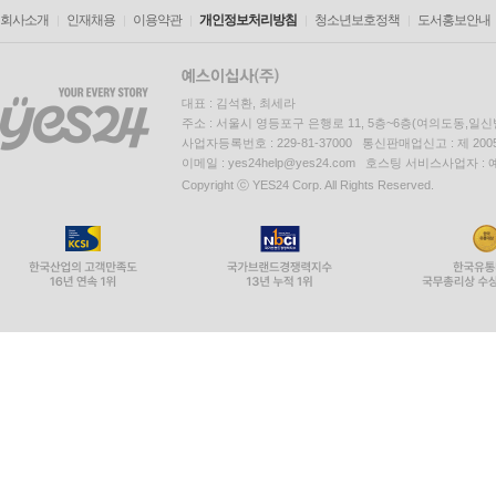
스타일에서의 ‘뉴 노멀’이기도 하다.
회사소개
인재채용
이용약관
개인정보처리방침
청소년보호정책
도서홍보안내
지금까지 ‘라이프 트렌드’ 시리즈는 한국인의 소비,
연결시키는 과정을 통해 오늘날 우리들이 가진 욕
대표 : 김석환, 최세라
주소 : 서울시 영등포구 은행로 11, 5층~6층(여의도동,일신
피했다. 변화의 흐름을 포착해 읽어 내고 이를 통해
사업자등록번호 : 229-81-37000 통신판매업신고 : 제 200
특정 지점에 멈춰 있지 않기 때문이다. 따라서 
이메일 : yes24help@yes24.com 호스팅 서비스사업자 :
본격적인 관심을 가져야 할 것이다. 그것이 이 책의 
Copyright ⓒ YES24 Corp. All Rights Reserved.
아무쪼록 『라이프 트렌드 2017: 적당한 불편』
살아갈 각자의 인사이트를 얻을 수 있을 것이다.