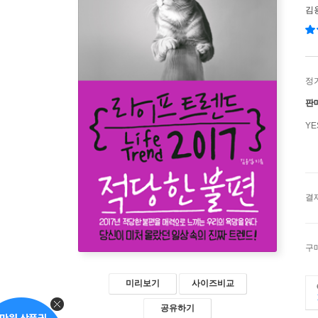
김
정
판
Y
결
구
미리보기
사이즈비교
공유하기