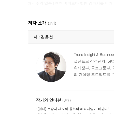
채식주의 열풍 | 쉑쉑 버거보다 핫한 임파서블 버거 
3. 더치페이가 한국 사회를 바꾼다
저자 소개
데이트 비용은 누가 더 부담해야 할까 | 더치페이가
(1명)
더치페이 문화를 가속화시킨다 | 하루에 270억 원
저 :
김용섭
4. 케미컬 휴먼: 화학적으로 결합하는 사람들
화학적 싱글이 대세가 될까? | 부부도 화학적 싱글이
Trend Insight & 
친구가 될 수 있을까? | 다시 이웃사촌을 원한다 |
설턴트로 삼성전자, SK하
획재정부, 국토교통부, 
5. 뉴 식스티: 멋쟁이로 거듭나는 60대
의 컨설팅 프로젝트를 수
패션쇼를 누비는 할머니 모델들 | 할아버지도 가만있
아니다 | 60대의 소비력, 모바일도 흡수하다 | 
논에이지(Non-age) 세대
작가와 인터뷰
(3개)
6. 투데이족: 난 오늘만 산다
인생은 한 번뿐, YOLO와 카르페 디엠 | 미래에 
[읽다]
스승과 제자와 공부의 패러다임이 바뀐다!