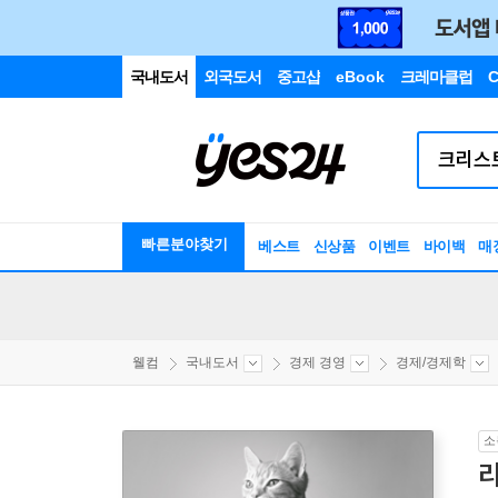
국내도서
외국도서
중고샵
eBook
크레마클럽
C
빠른분야찾기
베스트
신상품
이벤트
바이백
매
웰컴
국내도서
경제 경영
경제/경제학
소
라