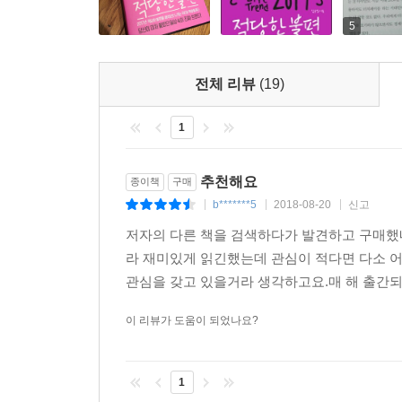
미역국에 들어간 소고기를 건져 내지 않고 먹는 
가 확산 중이다. 광화문, 강남 등에서는 스페셜티 
것이 ‘트렌디’한 일이라서 그렇고, ‘적당한 불편
5
매장을 운영 중이다. 탐앤탐스는 ‘탐앤탐스 블랙’,
자기만의 기준을 가진다는 의미이기도 하다. 채식주
있다. 기존 커피 전문점들이 스페셜티 커피 시장의 
지고, 커피 본연의 맛에 대한 접근은 결국 쓴맛에서
전체 리뷰
(19)
● Dutch Payer ? 수평적인 소통의 관계를 원하는
다.
한국 사회에서 ‘더치페이’가 점점 확산 중이다. 20
---「7. 2017년, 신맛은 정말 트렌드가 될까?, ‘
1
비용 설문조사에 따르면, 가장 바람직한 데이트 비용
직장에서는 이미 더치페이가 대세다. 한때는 선배가
패션의 명품 브랜드를 기억하듯, 이젠 북유럽의 가
추천해요
종이책
구매
먹는 걸 당연하게 받아들인다. 더치페이의 확산은 ‘
이너인 핀 율(Finn Juhl)이나 핀란드의 디자이너 
b*******5
2018-08-20
신고
|
|
|
되면, 사 주는 사람과 얻어먹는 사람 사이에 ‘불필
스(Illums Bolighus)나 헤이(HAY), 아르텍(
저자의 다른 책을 검색하다가 발견하고 구매했네
부정부패인식지수가 87~91점으로 가장 높다는 
이다. 그것은 돈이 많다고 하루아침에 가질 수 있는
라 재미있게 읽긴했는데 관심이 적다면 다소 
56점에 불과하다.
서 좀 더 높은 안목을 가진 한국 소비자도 늘어났다
관심을 갖고 있을거라 생각하고요.매 해 출간되는
다.
● Chemical Human ? 관계의 새로운 기준, 화학
---「8. 저녁이 있는 삶, 후거에 눈뜬 한국인, ‘
이 리뷰가 도움이 되었나요?
더치페이의 확산은 1인 가구의 증가와도 관련 있다.
싱글이 아닌, ‘화학적 싱글’이 늘어나고 있다는
구글에서 CAT을 쳐 보면 검색 결과가 약 18억 4000
연대하기를 원하는 싱글들이 많아진다는 것이다. 성
1
고양이보다 전 세계적으로 더 많다. 과거에는 압도적
형식적으로 결혼은 했지만, 아이를 낳지 않음은 물