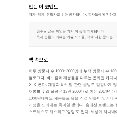
사람들이 늘어난다 | 고양이 같은 그녀? | 고양이
만든 이 코멘트
길고양이 탓 | 한국인 천만 명이 동물과 함께 산다 
저자, 역자, 편집자를 위한 공간입니다. 독자들에게 전하고
11. 뉴 캥거루족: 의존적 태도인가, 영리한 실용주
캥거루족 증가의 원인은 일자리 | 캥거루족이 되는 
접수된 글은 확인을 거쳐 이 곳에 게재됩니다.
사람들 | 한국 경제의 무거운 짐, 캥거루 기업 | 
독자 분들의 리뷰는 리뷰 쓰기를, 책에 대한 문의는 1:
Part 3 _ BUSINESS & CONSUMPTION
책 속으로
12. 라이프 셰어: 욕망의 진화와 업(業)의 변화
경쟁자의 개념이 바뀌다 | 트렌드세터 정용진과 유통
하루 방문자 수 1000~2000명에 누적 방문자 수 
편의점 | 왜 은행은 중고차 사업을 하고, 서점은 
블로그다. 바느질과 재봉틀을 다루는 온라인 카페나 
필요한 이유
에 이른다. 재봉과 바느질 관련 공방도 엄청나게 많
재봉틀 수입 물량은 13만 2000대로 이는 2014년 
13. 테이스트 업: 취향의 심화
1990년대에도 재봉틀로 옷을 직접 만들어 입거나
‘척하는’ 것으로는 안 된다, 진짜의 시대가 왔다 | 
개성을 드러내는 취미일 뿐이다. 홈패션 트렌드는 
시대 | 같은 공연을 보고 또 보는 사람들 | 박물관
스트레스도 해소되고 ‘힐링’도 된다. 세상에 하나밖