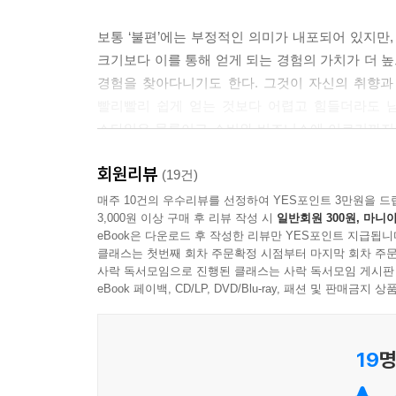
---「3. 더치페이가 한국 사회를 바꾼다, ‘더치페
보통 ‘불편’에는 부정적인 의미가 내포되어 있지만,
크기보다 이를 통해 얻게 되는 경험의 가치가 더 
무성애자의 70퍼센트는 여성으로 알려져 있다. 이들
경험을 찾아다니기도 한다. 그것이 자신의 취향과
다. 그렇다고 무성애자가 연애를 원하지 않는 건 아
빨리빨리 쉽게 얻는 것보다 어렵고 힘들더라도 남
애자는 아니지만 무성애자적 기질을 표방하는 이들
스타일은 물론이고 소비와 비즈니스에 이르기까지 
이들이 많아졌다. 현실과 미래에 대한 불안 때문에 
것이 ‘2017년 라이프 트렌드’의 가장 중요한 화두가
아니지만 외적 환경으로 인해 그런 기질을 가지게 
회원리뷰
(19건)
전통적인 방식에서 벗어나 서로를 위로하고 지켜 
세미-베지테리언에서 캣 피플까지, 투데이족에서 
매주 10건의 우수리뷰를 선정하여 YES포인트 3만원을 드
가질 수밖에 없게 되는 것이다. 이들에게 필요한 건
3,000원 이상 구매 후 리뷰 작성 시
일반회원 300원, 마니아
2017년 이들의 라이프 스타일을 주목하라
중요해졌다.
eBook은 다운로드 후 작성한 리뷰만 YES포인트 지급됩니
---「4. 케미컬 휴먼: 화학적으로 결합하는 사람들
클래스는 첫번째 회차 주문확정 시점부터 마지막 회차 주문
2017년, 라이프 트렌드를 이끌어 갈 사람들은 누
사락 독서모임으로 진행된 클래스는 사락 독서모임 게시판
컬처와 라이프 스타일, 비즈니스와 소비 영역에서 막
eBook 페이백, CD/LP, DVD/Blu-ray, 패션 및 판매금
2016년 5월, 청계천에서‘시니어 모델 패션쇼’가 열
우리 나이로 아흔 살이다. 하지만 전혀 아흔 살처럼
● Inconvenience Consumer ? 적당한 불편을 
서 모델이 된 것이다. 60~70대 모델은 더 많다.
19
명
● Semi-Vegetarian ? 채식에 사회적으로 동조하는
세계적으로도 할머니 모델의 약진은 두드러진다. 세
● Dutch Payer ? 수평적인 소통의 관계를 원하는 
데, 당시 그녀의 나이는 81세였다. 또한 생로랑은