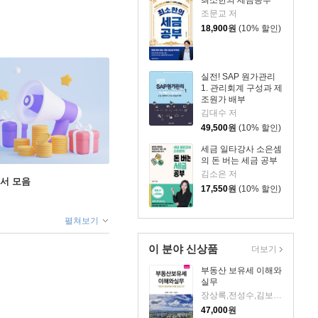
최소한의 세금공부
조문교 저
18,900
원
(10% 할인)
실전! SAP 원가관리
1. 관리회계 구성과 제
조원가 배부
김대수 저
49,500
원
(10% 할인)
세금 일타강사 소은셈
의 돈 버는 세금 공부
김소은 저
도서 모음
17,550
원
(10% 할인)
펼쳐보기
이 분야 신상품
더보기
부동산 보유세 이해와
실무
장상록,전성수,김보경 저
47,000
원