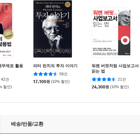
재무제표 활용
피터 린치의 투자 이야기
워렌 버핏처럼 사업보고서
읽는 법
58건
42건
21건
17,100
원
(10% 할인)
0% 할인)
24,300
원
(10% 할인)
배송/반품/교환