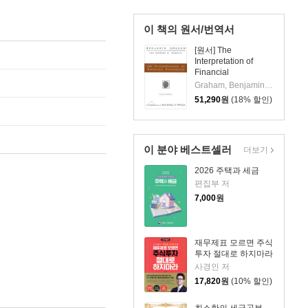
이 책의 원서/번역서
[원서] The
Interpretation of
Financial
Statements: The
Graham, Benjamin / Meredith, Spencer B.
Classic 1937 Edition
51,290
원
(18% 할인)
이 분야 베스트셀러
더보기
2026 주택과 세금
편집부 저
7,000
원
재무제표 모르면 주식
투자 절대로 하지마라
사경인 저
17,820
원
(10% 할인)