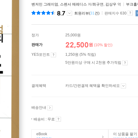
벤저민 그레이엄
,
스펜서 메레디스
저/
최규연
,
김상우
역
부크홀
8.7
회원리뷰(
31
건)
판매지수 630
정가
25,000원
22,500
원
판매가
(10% 할인)
YES포인트
1,250원 (5% 적립)
5만원이상 구매 시 2천원 추가적립
결제혜택
카드/간편결제 혜택을 확인하세요
배송안내
배송비 : 무료
eBook
이 상품을 팔기