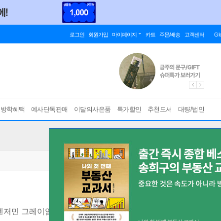
로그인
회원가입
마이페이지
카트
주문/배송
고객센터
Gl
름방학혜택
예사단독판매
이달의사은품
특가할인
추천도서
대량/법인
벤저민 그레이엄