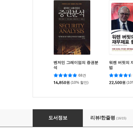
벤저민 그레이엄의 증권분
워렌 버핏의 
석
법
68건
14,850
원
(10% 할인)
22,500
원
(1
현명한 투자자의 재무제표 읽는 법
도서정보
리뷰/한줄평
(16/15)