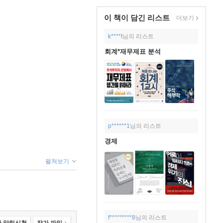
이 책이 담긴
리스트
더보기
k****t
님의 리스트
회계*재무제표 분석
p******1
님의 리스트
경제
펼쳐보기
f*********8
님의 리스트