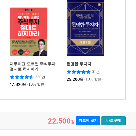
재무제표 모르면 주식투자
현명한 투자자
절대로 하지마라
31건
330건
25,200
원
(10% 할인)
17,820
원
(10% 할인)
22,500
카트에 넣기
바로구매
원