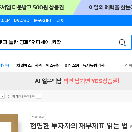
D/LP
DVD/BD
문구
/GIFT
티켓
장안내
채널예스
사락
예스펀딩
클래스24
독서유형검사
여
RBTI Lab
독서유형검사
AI 일문백답
의견 남기면 YES상품권!
회계/재무/세무
소득공제
현명한 투자자의 재무제표 읽는 법