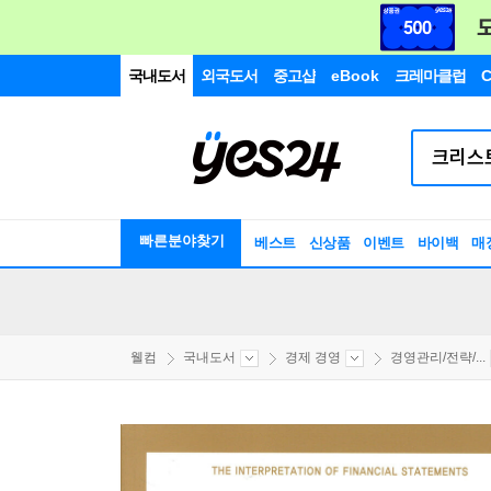
국내도서
외국도서
중고샵
eBook
크레마클럽
C
빠른분야찾기
베스트
신상품
이벤트
바이백
매
웰컴
국내도서
경제 경영
경영관리/전략/...