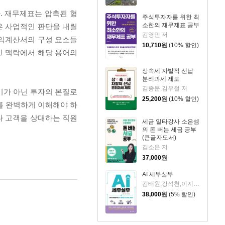
. 재무제표는 압축된 형
주식투자자를 위한 최
소한의 재무제표 공부
은 사업적인 판단을 내릴
김영민 저
손익계산서의 구성 요소들
10,710
원
(10% 할인)
인 맥락에서 해당 용어의
상속세 자발적 선납
분리과세 제도
김종운,김우철 저
기가 아닌 투자의 본질로
25,200
원
(10% 할인)
를 완벽하게 이해해야 하
나 고객을 상대하는 직원
세금 일타강사 소은셈
의 돈 버는 세금 공부
(큰글자도서)
김소은 저
37,000
원
AI 세무실무
김태원,강석천,이지영 저
38,000
원
(5% 할인)