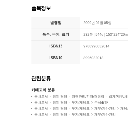
품목정보
발행일
2009년 01월 05일
쪽수, 무게, 크기
232쪽 | 544g | 153*224*20
ISBN13
9788996032014
ISBN10
8996032018
관련분류
카테고리 분류
국내도서
경제 경영
경영관리/전략/경영학
회계/재무/
국내도서
경제 경영
투자/재테크
주식/ETF
국내도서
경제 경영
투자/재테크
재무/자산관리
재테
국내도서
경제 경영
투자/재테크
재무/자산관리