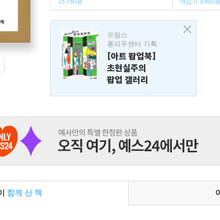
15,750원
매입가 3,800
프랑스
퐁피두센터 기획
[아트 팝업북]
초현실주의
팝업 갤러리
들이
함께 산 책