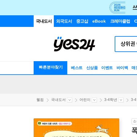
국내도서
외국도서
중고샵
eBook
크레마클럽
C
빠른분야찾기
베스트
신상품
이벤트
바이백
매
웰컴
국내도서
어린이
3-4학년
3-
소