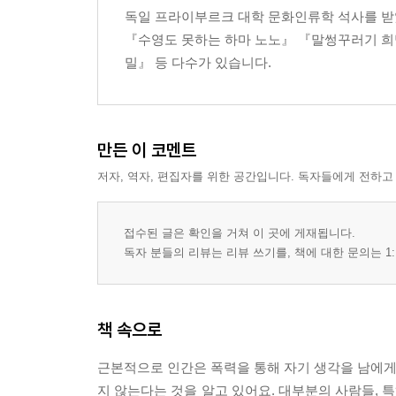
독일 프라이부르크 대학 문화인류학 석사를 받
들어가는 말
『수영도 못하는 하마 노노』 『말썽꾸러기 희
정의롭다는 것은 무엇인가요?
밀』 등 다수가 있습니다.
왜 세상에는 그렇게 많은 전쟁과 폭력이 있나요?
고통과 불행은 왜 없어지지 않는 걸까요?
왜 사람은 죽어야 하나요?
사람은 자기 뜻대로 살 수 있나요, 아니면 운명이 
만든 이 코멘트
신앙인이란 어떤 사람들인가요?
저자, 역자, 편집자를 위한 공간입니다. 독자들에게 전하고
나와 다른 종교를 가진 사람을 어떻게 대해야 하나
저자 소개
접수된 글은 확인을 거쳐 이 곳에 게재됩니다.
독자 분들의 리뷰는 리뷰 쓰기를, 책에 대한 문의는 1:
책 속으로
근본적으로 인간은 폭력을 통해 자기 생각을 남에게 
지 않는다는 것을 알고 있어요. 대부분의 사람들, 