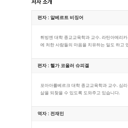
저자 소개
종교의 본질을 알면 더 넓은 시각으로 세상을 이해
2005년 통계청 조사에 의하면 우리나라 인구의 2
학교에서는 1학년의 경우 한 교실 학생의 90%
편자 : 알베르트 비징어
친구들을 만나는 생활의 공간인 것이지요. 그러한 
던져볼 기회를 만들어주어야 합니다. 그 속에서 믿음
튀빙엔 대학 종교교육학과 교수. 라틴아메리카
“종교는 싸움이 아니라 평화를 위한 것이에요.”
에 처한 사람들의 마음을 치유하는 일도 하고 
“종교가 다양한 것은 사람들이 다양한 것과 관련이 
저자들은 대부분 대학에서 학생들을 가르치고 있으
각자의 방식으로 종교에 대해 이야기하는 이 책은
편자 : 헬가 코올러 슈피겔
위해서는 때로 고통도 감수해야 하고, “미안해요.
신앙인은 다른 사람의 도움 요청을 바로 알아차리고
포아아를베르크 대학 종교교육학과 교수. 심리
어린이를 위한 인문 시리즈 종교 이야기
삶을 되찾을 수 있도록 도와주고 있습니다.
“어린이들의 진솔한 물음에 이 책과 같이 깊이 있고
신비에 관해 의견을 나누고 고민해 보는 것은 무척 
이 책은 어린이들의 인문적 소양을 높이도록 마
역자 : 전재민
논리적 사고와 상상력을 키워줘 앞으로의 논술 시험