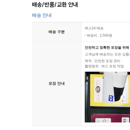
배송/반품/교환 안내
배송 안내
예스24 배송
배송 구분
배송비 : 2,500원
안전하고 정확한 포장을 위해 
고객님께 배송되는 모든 상품을
목적 : 안전한 포장 관리
촬영범위 : 박스 포장 작업
포장 안내