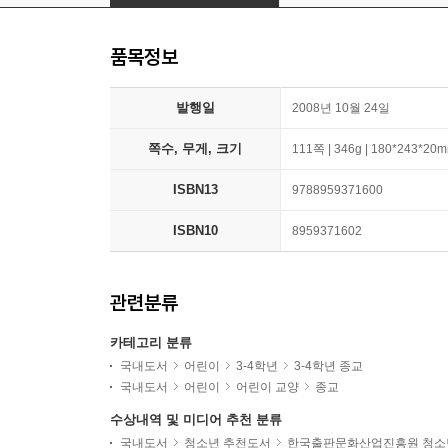
품목정보
발행일
2008년 10월 24일
쪽수, 무게, 크기
111쪽 | 346g | 180*243*20
ISBN13
9788959371600
ISBN10
8959371602
관련분류
카테고리 분류
국내도서
어린이
3-4학년
3-4학년 종교
국내도서
어린이
어린이 교양
종교
수상내역 및 미디어 추천 분류
국내도서
청소년 추천도서
한국출판문화산업진흥원 청소