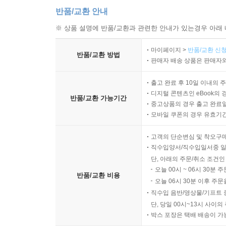
반품/교환 안내
※ 상품 설명에 반품/교환과 관련한 안내가 있는경우 아래 
마이페이지 >
반품/교환 신청
반품/교환 방법
판매자 배송 상품은 판매자와
출고 완료 후 10일 이내의 
디지털 콘텐츠인 eBook의 
반품/교환 가능기간
중고상품의 경우 출고 완료일
모바일 쿠폰의 경우 유효기간(
고객의 단순변심 및 착오구
직수입양서/직수입일서중 일
단, 아래의 주문/취소 조건인
오늘 00시 ~ 06시 30분 
반품/교환 비용
오늘 06시 30분 이후 주문
직수입 음반/영상물/기프트 
단, 당일 00시~13시 사이
박스 포장은 택배 배송이 가