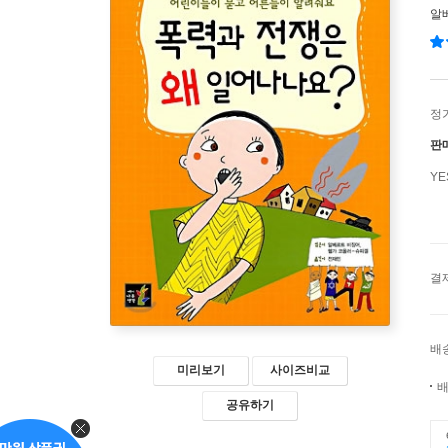
알
정
판
Y
결
배
미리보기
사이즈비교
배
공유하기