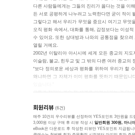
다른 사람들에게는 그들의 진리가 옳다는 것을 이해하
든 서로 공평하게 나누려고 노력한다면 굳이 적이 될
그렇다고 해서 우리가 무엇을 중요시 여기고 무엇을
오직 평화 속에서, 대화를 통해, 감정보다는 이성적
수 있어요. 또한 상대방과 나와의 공통점을 찾으려 
열릴 거예요.
2002년 이탈리아 아시시에 세계 모든 종교의 지도
이슬람, 불교, 힌두교 및 그 밖의 다른 여러 종교의
“보다 정의로운 세상과 평화를 위하여 우리가 할 
왜냐하면 그 자체가 이미 평화를 뜻하기 때문입니다
있습니다.”
고통과 절망이 계속 전 세계로 퍼져 나가는 걸 막으
인과 군인만 할 수 있는 게 아니에요. 아이들도 할 
회원리뷰
리 다시 한 번 잘 지내 보자.”라고 말하는 것도 마
(6건)
매주 10건의 우수리뷰를 선정하여 YES포인트 3만원을 드
--- p.41
3,000원 이상 구매 후 리뷰 작성 시
일반회원 300원, 마니아
eBook은 다운로드 후 작성한 리뷰만 YES포인트 지급됩니
클래스는 첫번째 회차 주문확정 시점부터 마지막 회차 주문