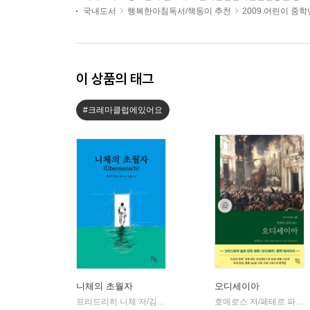
국내도서
행복한아침독서/책둥이 추천
2009 어린이 중
이 상품의 태그
#크레마클럽에있어요
니체의 초월자
오디세이아
프리드리히 니체 저/김철 편역
히읏
호메로스 저/페테르 파울 루벤스 그림/박문재 역
|