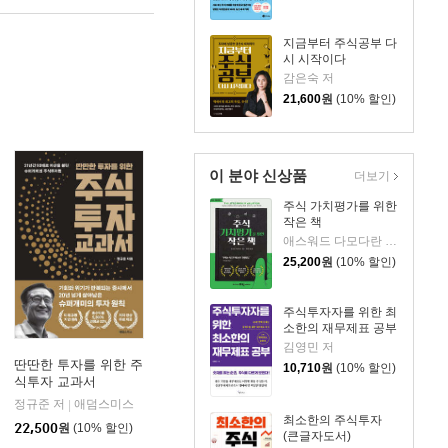
지금부터 주식공부 다
시 시작이다
감은숙 저
21,600
원
(10% 할인)
이 분야 신상품
더보기
주식 가치평가를 위한
작은 책
애스워드 다모다란 저/정호성 역
25,200
원
(10% 할인)
주식투자자를 위한 최
소한의 재무제표 공부
김영민 저
딴딴한 투자를 위한 주
10,710
원
(10% 할인)
식투자 교과서
정규준 저
애덤스미스
|
최소한의 주식투자
22,500
원
(10% 할인)
(큰글자도서)