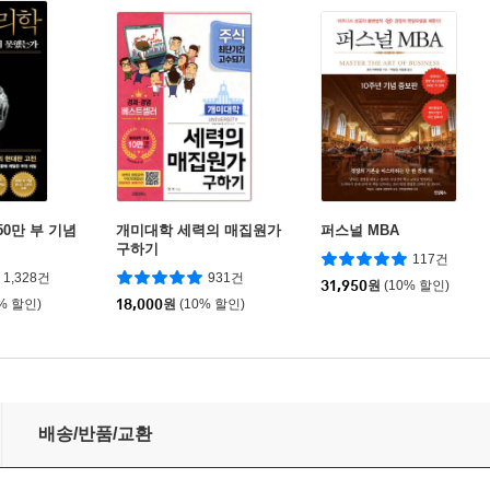
50만 부 기념
개미대학 세력의 매집원가
퍼스널 MBA
구하기
117건
1,328건
931건
31,950
원
(10% 할인)
0% 할인)
18,000
원
(10% 할인)
배송/반품/교환