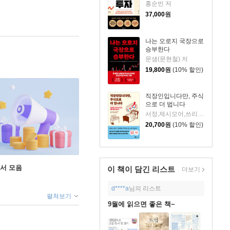
홍순빈 저
37,000
원
나는 오로지 국장으로
승부한다
문샘(문현철) 저
19,800
원
(10% 할인)
직장인입니다만, 주식
으로 더 법니다
서정,제시모어,쓰리쿼터 저/권오태,시그널리포트 편
20,700
원
(10% 할인)
도서 모음
이 책이 담긴
리스트
더보기
d****a
님의 리스트
펼쳐보기
9월에 읽으면 좋은 책~