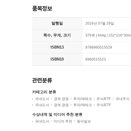
품목정보
발행일
2016년 07월 29일
쪽수, 무게, 크기
376쪽 | 644g | 152*216*30
ISBN13
9788960515529
ISBN10
8960515523
관련분류
카테고리 분류
국내도서
경제 경영
투자/재테크
주식/ETF
국내주식
국내도서
경제 경영
투자/재테크
주식/ETF
수상내역 및 미디어 추천 분류
국내도서
미디어 추천
동아일보