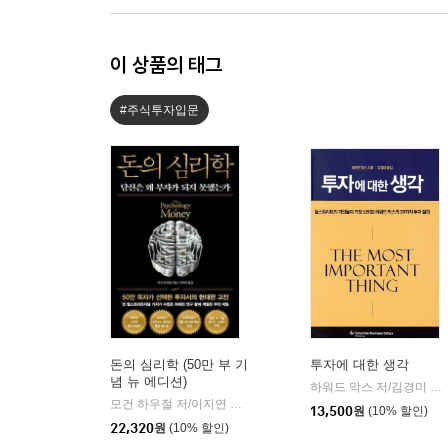
이 상품의 태그
#주식투자입문
돈의 심리학 (50만 부 기
투자에 대한 생각
념 뉴 에디션)
하워드 막스 저/김경미 역
|
모건 하우절 저/이지연 역
인플루엔셜
|
13,500
원
(10% 할인)
22,320
원
(10% 할인)