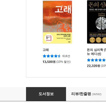
고래
돈의 심리학 (
뉴 에디션)
618건
13,500
원
(10% 할인)
22,320
원
(1
불곰의 주식투자 불패공식
도서정보
리뷰/한줄평
(36/592)