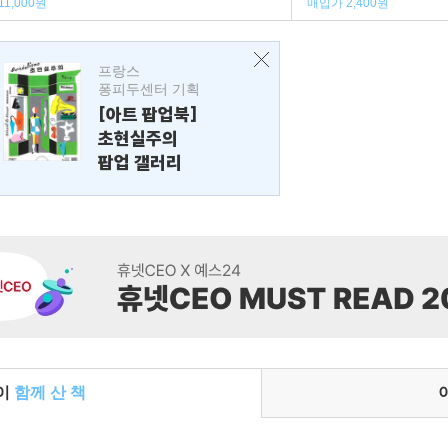
11,000원
매입가 2,400원
프랑스
퐁피두센터 기획
[아트 팝업북]
초현실주의
팝업 갤러리
들이
함께 산 책