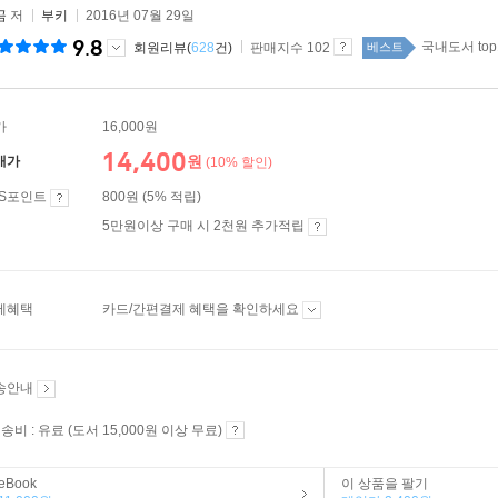
곰
저
부키
2016년 07월 29일
9.8
국내도서 top
회원리뷰(
628
건)
판매지수 102
베스트
가
16,000원
14,400
원
매가
(10% 할인)
ES포인트
800원 (5% 적립)
5만원이상 구매 시 2천원 추가적립
제혜택
카드/간편결제 혜택을 확인하세요
송안내
송비 : 유료 (도서 15,000원 이상 무료)
eBook
이 상품을 팔기