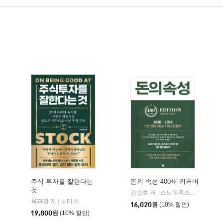
주식 투자를 잘한다는
돈의 속성 400쇄 리커버
것
비즈니스맵
김승호 저
스노우폭스북스
|
육과장 저
노티스
|
16,020
원
(10% 할인)
19,800
원
(10% 할인)