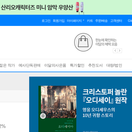
로그인
회원가입
마이페이지
카트
주문/배송
고객센터
Gl
젊은 작가
예사단독판매
이달의사은품
특가할인
추천도서
대량/법인
2%