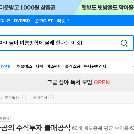
D/LP
DVD/BD
문구
/GIFT
티켓
장안내
채널예스
사락
예스펀딩
클래스24
독서유형검사
RBTI Lab
독서유형검사
크클 심야 독서 모임
OPEN
주식/ETF
국내주식
득공제
불곰의 주식투자 불패공식
60개 매도종목 평균 수익률 6