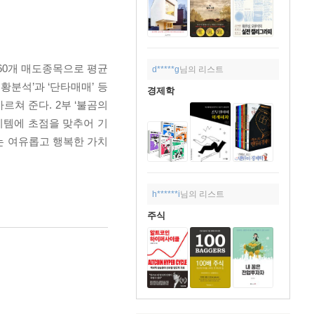
 60개 매도종목으로 평균
d*****g
님의 리스트
황분석’과 ‘단타매매’ 등
경제학
쳐 준다. 2부 ‘불곰의
이템에 초점을 맞추어 기
는 여유롭고 행복한 가치
h******i
님의 리스트
주식