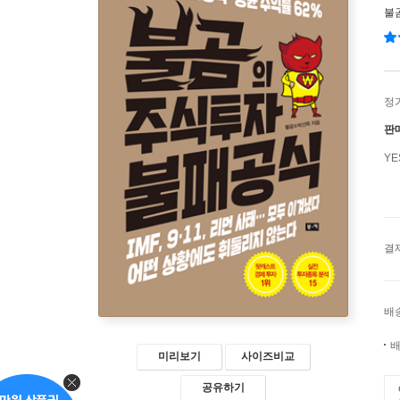
불
정
판
Y
결
배
배
미리보기
사이즈비교
공유하기