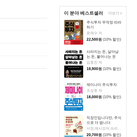
이 분야 베스트셀러
더보기
주식투자 무작정 따라
하기
윤재수 저
22,500
원
(10% 할인)
사라지는 돈, 살아남
는 돈, 불어나는 돈
김효진 저
18,900
원
(10% 할인)
제미나이 주식투자
조성호 저
18,000
원
(10% 할인)
직장인입니다만, 주식
으로 더 법니다
서정,제시모어,쓰리쿼터 저/권오태,시그널리포트 편
20,700
원
(10% 할인)