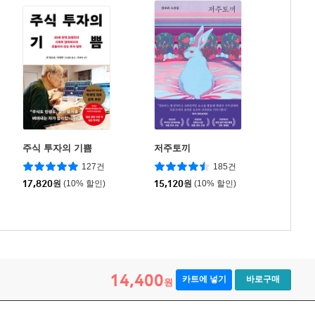
주식 투자의 기쁨
저주토끼
127건
185건
17,820
원
(10% 할인)
15,120
원
(10% 할인)
14,400
카트에 넣기
바로구매
원