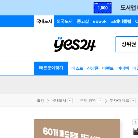
국내도서
외국도서
중고샵
eBook
크레마클럽
C
빠른분야찾기
베스트
신상품
이벤트
바이백
매
웰컴
국내도서
경제 경영
투자/재테크
소