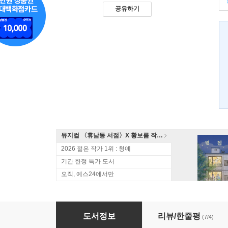
공유하기
뮤지컬 〈휴남동 서점〉X 황보름 작가 북토크
2026 젊은 작가 1위 : 청예
기간 한정 특가 도서
오직, 예스24에서만
황제의 밀사 1
도서정보
리뷰/한줄평
(7/4)