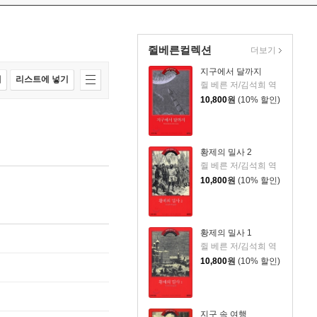
쥘베른컬렉션
더보기
지구에서 달까지
매
리스트에 넣기
쥘 베른 저/김석희 역
10,800
원
(10% 할인)
황제의 밀사 2
쥘 베른 저/김석희 역
10,800
원
(10% 할인)
황제의 밀사 1
쥘 베른 저/김석희 역
10,800
원
(10% 할인)
지구 속 여행