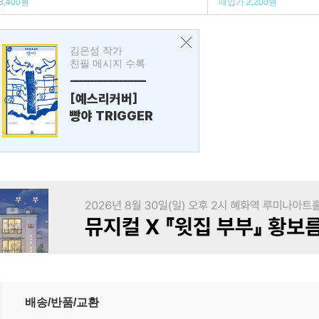
8,400원
매입가 2,200원
김은성 작가
친필 메시지 수록
---------------
[예스리커버]
빵야 TRIGGER
배송/반품/교환