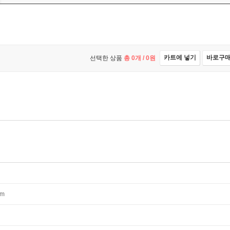
카트에 넣기
바로구
선택한 상품
총
0
개 /
0
원
mm