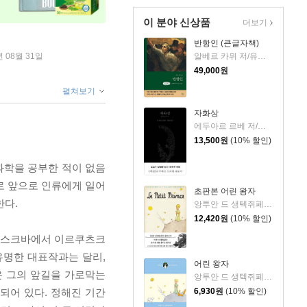
이 분야 신상품
더보기
반항인 (큰글자책)
알베르 카뮈 저/유기환 역
년 08월 31일
49,000
원
펼쳐보기
자화상
에두아르 르베 저/정영문 역
13,500
원
(10% 할인)
로 과학을 공부한 적이 없음
로 앞으로 인류에게 일어
초판본 어린 왕자
한다.
앙투안 드 생텍쥐페리 저/김미정 역
12,420
원
(10% 할인)
 모스크바에서 이르쿠츠크
유명한 대표작과는 달리,
어린 왕자
은 그의 앞길을 가로막는
앙투안 드 생텍쥐페리 저/김미정 역
6,930
원
(10% 할인)
되어 있다. 정해진 기간