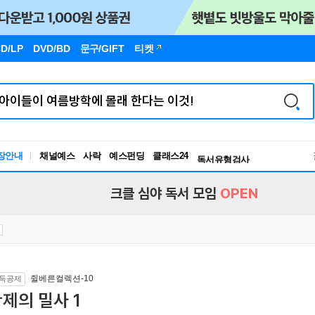
D/LP
DVD/BD
문구
/GIFT
티켓
장안내
채널예스
사락
예스펀딩
클래스24
독서유형검사
RBTI Lab
독서유형검사
크클 심야 독서 모임
OPEN
쥘베른컬렉션-10
득공제
제의 밀사 1