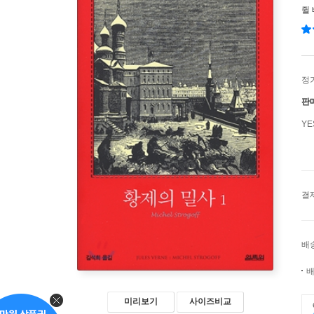
쥘
정
판
Y
결
배
배
미리보기
사이즈비교