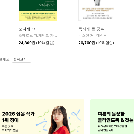
오디세이아
독하게 돈 공부
willbook)
호메로스 저/페테르 파울 루벤스 그림/박문재 역
박소연 저
현대지성
메이븐
|
|
24,300
원
(10% 할인)
20,700
원
(10% 할인)
보세요.
전체보기