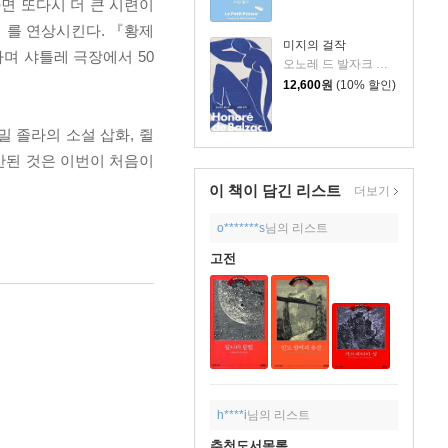
면 또다시 더 큰 시련이
』를 연상시킨다. 『황제
미지의 걸작
며 샤틀레 극장에서 50
오노레 드 발자크 저/박명숙 역
12,600
원
(10% 할인)
 에밀 졸라의 소설 삽화, 쥘
간된 것은 이번이 처음이
이 책이 담긴
리스트
더보기
o*******s
님의 리스트
고전
h****i
님의 리스트
추천도서목록