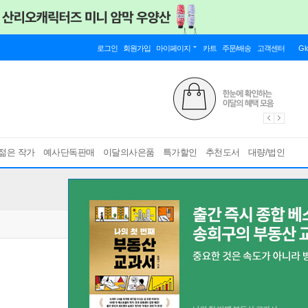
로그인
회원가입
마이페이지
카트
주문/배송
고객센터
Gl
젊은 작가
예사단독판매
이달의사은품
특가할인
추천도서
대량/법인