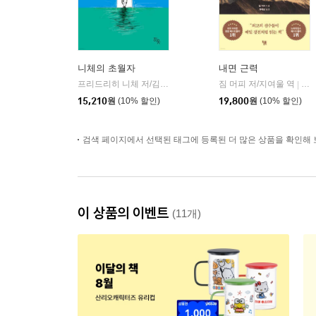
니체의 초월자
내면 근력
프리드리히 니체 저/김철 편역
히읏
짐 머피 저/지여울 역
윌북(
|
|
15,210
원
(10% 할인)
19,800
원
(10% 할인)
검색 페이지에서 선택된 태그에 등록된 더 많은 상품을 확인해 
이 상품의 이벤트
(11개)