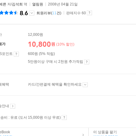
 베른
저/
김석희
역
열림원
2008년 04월 21일
8.6
회원리뷰(
11
건)
판매지수 60
가
12,000원
10,800
원
매가
(10% 할인)
ES포인트
600원 (5% 적립)
5만원이상 구매 시 2천원 추가적립
제혜택
카드/간편결제 혜택을 확인하세요
송안내
송비 : 유료 (도서 15,000원 이상 무료)
eBook
이 상품을 팔기