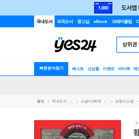
국내도서
외국도서
중고샵
eBook
크레마클럽
C
빠른분야찾기
베스트
신상품
이벤트
바이백
매
웰컴
국내도서
소설/시/희곡
프랑스소설
소
황