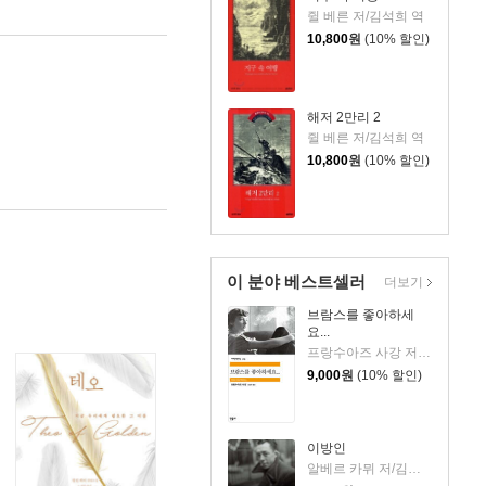
쥘 베른 저/김석희 역
10,800
원
(10% 할인)
해저 2만리 2
쥘 베른 저/김석희 역
10,800
원
(10% 할인)
이 분야 베스트셀러
더보기
브람스를 좋아하세
요...
프랑수아즈 사강 저/김남주 역
9,000
원
(10% 할인)
이방인
알베르 카뮈 저/김화영 역