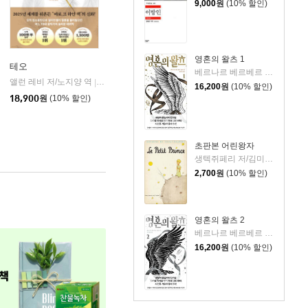
9,000
원
(10% 할인)
영혼의 왈츠 1
테오
베르나르 베르베르 저/전미연 역
앨런 레비 저/노지양 역
오팬하우스
|
16,200
원
(10% 할인)
18,900
원
(10% 할인)
초판본 어린왕자
생텍쥐페리 저/김미정 역
2,700
원
(10% 할인)
영혼의 왈츠 2
베르나르 베르베르 저/전미연 역
16,200
원
(10% 할인)