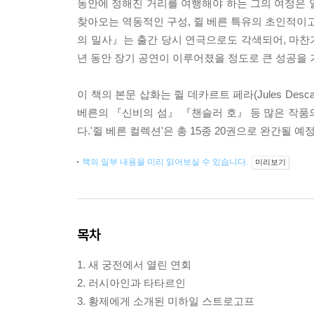
동안에 정해진 거리를 여행해야 하는 그의 여정은 
찾아오는 역동적인 구성, 쥘 베른 특유의 초인적이
의 밀사』는 출간 당시 연극으로도 각색되어, 마찬
년 동안 장기 공연이 이루어졌을 정도로 큰 성공을 
이 책의 본문 삽화는 쥘 데카르트 페라(Jules Desca
베른의 『신비의 섬』 『챈슬러 호』 등 많은 작품
다.'쥘 베른 컬렉션'은 총 15종 20권으로 완간될 
책의 일부 내용을 미리 읽어보실 수 있습니다.
미리보기
목차
1. 새 궁전에서 열린 연회
2. 러시아인과 타타르인
3. 황제에게 소개된 미하일 스트로고프