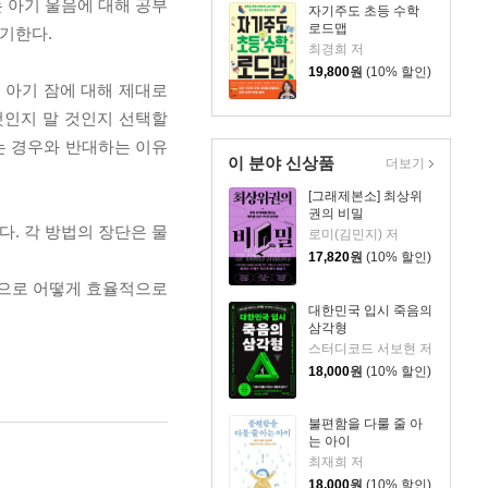
 아기 울음에 대해 공부
자기주도 초등 수학
로드맵
야기한다.
최경희 저
19,800
원
(10% 할인)
 아기 잠에 대해 제대로
것인지 말 것인지 선택할
는 경우와 반대하는 이유
이 분야 신상품
더보기
[그래제본소] 최상위
권의 비밀
. 각 방법의 장단은 물
로미(김민지) 저
17,820
원
(10% 할인)
식으로 어떻게 효율적으로
대한민국 입시 죽음의
삼각형
스터디코드 서보현 저
18,000
원
(10% 할인)
불편함을 다룰 줄 아
는 아이
최재희 저
18,000
원
(10% 할인)