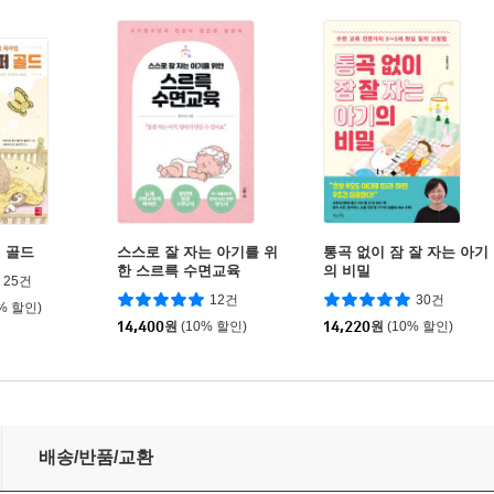
 골드
스스로 잘 자는 아기를 위
통곡 없이 잠 잘 자는 아기
한 스르륵 수면교육
의 비밀
25건
12건
30건
0% 할인)
14,400
원
(10% 할인)
14,220
원
(10% 할인)
배송/반품/교환