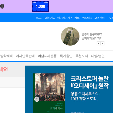
로그인
회원가입
마이페이지
카트
주문/배송
고객센터
Gl
름방학혜택
예사단독판매
이달의사은품
특가할인
추천도서
대량/법인
세요!