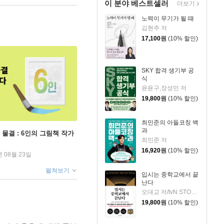
이 분야 베스트셀러
더보기
노력이 무기가 될 때
김현주 저
17,100
원
(10% 할인)
SKY 합격 생기부 공
식
윤윤구,장성민 저
19,800
원
(10% 할인)
최민준의 아들코칭 백
과
 물결 : 6인의 그림책 작가
최민준 저
16,920
원
(10% 할인)
년 08월 23일
펼쳐보기
입시는 중학교에서 끝
난다
오대교 저/tvN STORY & LG 헬로비전 [일타맘] 기획
19,800
원
(10% 할인)