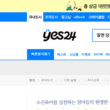
국내도서
외국도서
중고샵
eBook
크레마클럽
C
빠른분야찾기
베스트
신상품
이벤트
바이백
매
웰컴
국내도서
가정 살림
자녀교육