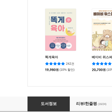
똑게육아
베이비 위스퍼
242건
19,980
원
(10% 할인)
20,700
원
(1
느림보 수면교육
도서정보
리뷰/한줄평
(16/24)