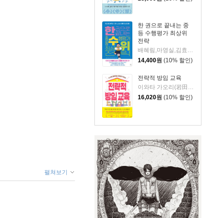
한 권으로 끝내는 중
등 수행평가 최상위
전략
배혜림,마영실,김효정,송숙영,송민규,윤지선 저
14,400
원
(10% 할인)
전략적 방임 교육
이와타 가오리(岩田かおり) 저/이지현 역
16,020
원
(10% 할인)
펼쳐보기