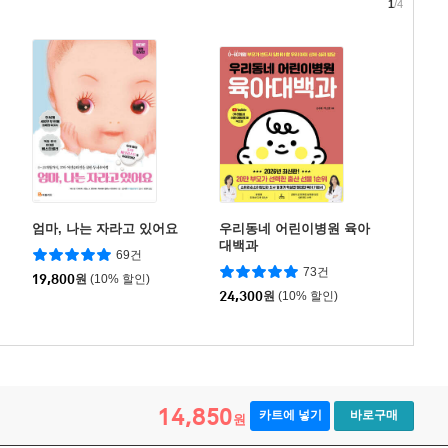
1
/4
엄마, 나는 자라고 있어요
우리동네 어린이병원 육아
대백과
69건
73건
19,800
원
(10% 할인)
24,300
원
(10% 할인)
14,850
카트에 넣기
바로구매
원