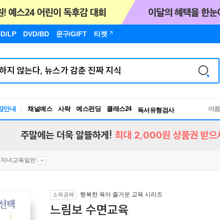
D/LP
DVD/BD
문구
/GIFT
티켓
장안내
채널예스
사락
예스펀딩
클래스24
독서유형검사
여
RBTI Lab
독서유형검사
주말에는 더욱 알뜰하게!
최대 2,000원 상품권 받으
자녀교육일반
행복한 육아 즐거운 교육 시리즈
소득공제
느림보 수면교육