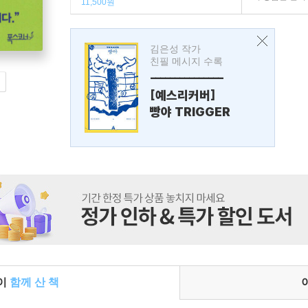
11,500원
김은성 작가
친필 메시지 수록
---------------
[예스리커버]
빵야 TRIGGER
들이
함께 산 책