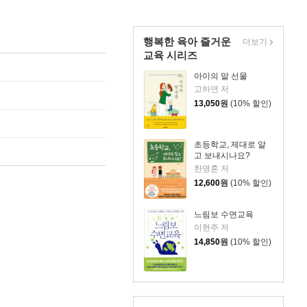
행복한 육아 즐거운
더보기
교육 시리즈
아이의 말 선물
고하연 저
13,050
원
(10% 할인)
초등학교, 제대로 알
고 보내시나요?
한명훈 저
12,600
원
(10% 할인)
느림보 수면교육
이현주 저
14,850
원
(10% 할인)