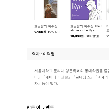
호밀밭의 파수꾼
호밀밭의 파수꾼 The C
atcher in the Rye
9,900
원
(10% 할인)
10,080
원
(10% 할인)
2
역자 : 이덕형
서울대학교 문리대 영문학과와 동대학원을 졸업
바』『페이터의 산문』『르네상스』『20세기
자』등이 있다.
만든 이 코멘트