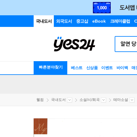
국내도서
외국도서
중고샵
eBook
크레마클럽
C
빠른분야찾기
베스트
신상품
이벤트
바이백
매
웰컴
국내도서
소설/시/희곡
테마소설