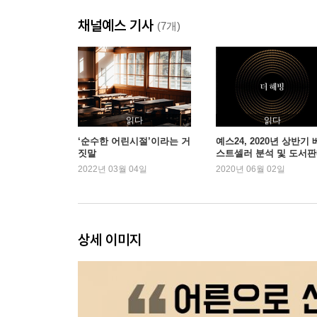
채널예스 기사
(7개)
읽다
읽다
‘순수한 어린시절’이라는 거
예스24, 2020년 상반기 
짓말
스트셀러 분석 및 도서
동향 발표
2022년 03월 04일
2020년 06월 02일
상세 이미지