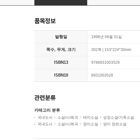
품목정보
발행일
1998년 08월 31일
쪽수, 무게, 크기
302쪽 | 153*224*30mm
ISBN13
9788931003529
ISBN10
8931003528
관련분류
카테고리 분류
국내도서
소설/시/희곡
테마소설
성장소설/가족소설
국내도서
소설/시/희곡
영미소설
영미 장편소설