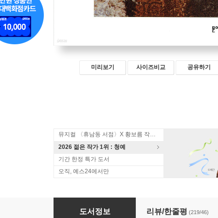
미리보기
사이즈비교
공유하기
뮤지컬 〈휴남동 서점〉X 황보름 작가 북토크
2026 젊은 작가 1위 : 청예
기간 한정 특가 도서
오직, 예스24에서만
호밀밭의 파수꾼
도서정보
리뷰/한줄평
(219/46)