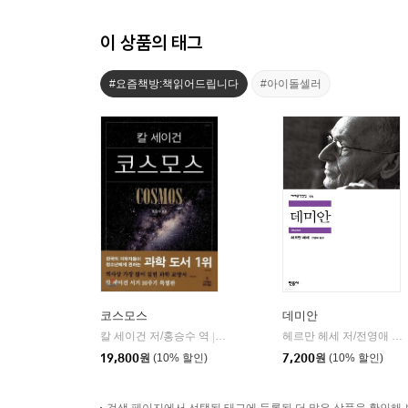
이 상품의 태그
#요즘책방:책읽어드립니다
#아이돌셀러
코스모스
데미안
칼 세이건 저/홍승수 역
사이언스북스
헤르만 헤세 저/전영애 역
|
|
19,800
원
(10% 할인)
7,200
원
(10% 할인)