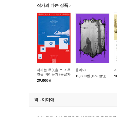
작가의 다른 상품
작가는 무엇을 쓰고 무
올라야
지
엇을 버리는가 (큰글자
15,300
원
(10% 할인)
1
도서)
29,000
원
역 :
이미애