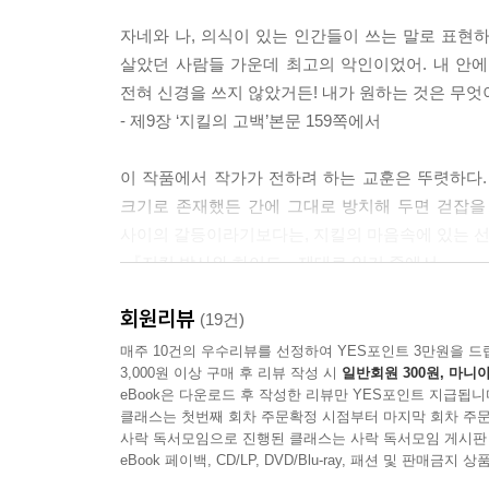
자네와 나, 의식이 있는 인간들이 쓰는 말로 표현하자
살았던 사람들 가운데 최고의 악인이었어. 내 안
전혀 신경을 쓰지 않았거든! 내가 원하는 것은 무엇
- 제9장 ‘지킬의 고백’본문 159쪽에서
이 작품에서 작가가 전하려 하는 교훈은 뚜렷하다.
크기로 존재했든 간에 그대로 방치해 두면 걷잡을
사이의 갈등이라기보다는, 지킬의 마음속에 있는 선
-『지킬 박사와 하이드』제대로 읽기 중에서
회원리뷰
(19건)
매주 10건의 우수리뷰를 선정하여 YES포인트 3만원을 드
3,000원 이상 구매 후 리뷰 작성 시
일반회원 300원, 마니아
eBook은 다운로드 후 작성한 리뷰만 YES포인트 지급됩니
클래스는 첫번째 회차 주문확정 시점부터 마지막 회차 주문
사락 독서모임으로 진행된 클래스는 사락 독서모임 게시판
eBook 페이백, CD/LP, DVD/Blu-ray, 패션 및 판매금