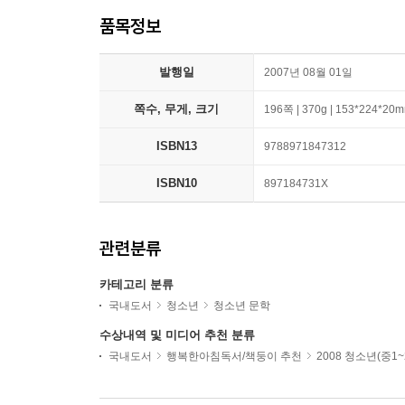
품목정보
발행일
2007년 08월 01일
쪽수, 무게, 크기
196쪽 | 370g | 153*224*20
ISBN13
9788971847312
ISBN10
897184731X
관련분류
카테고리 분류
국내도서
청소년
청소년 문학
수상내역 및 미디어 추천 분류
국내도서
행복한아침독서/책둥이 추천
2008 청소년(중1