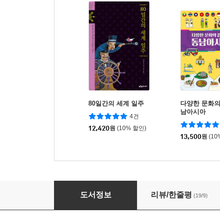
80일간의 세계 일주
다양한 문화의
남아시아
4건
12,420
원
(10% 할인)
13,500
원
(10
지킬 박사와 하이드
도서정보
리뷰/한줄평
(19/9)