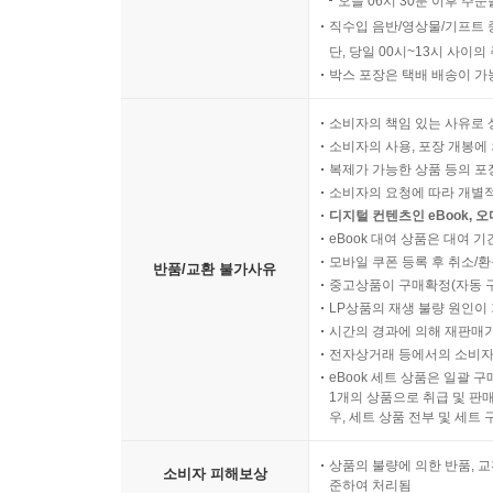
오늘 06시 30분 이후 주문
직수입 음반/영상물/기프트 
단, 당일 00시~13시 사이
박스 포장은 택배 배송이 가
소비자의 책임 있는 사유로 
소비자의 사용, 포장 개봉에 
복제가 가능한 상품 등의 포장을 
소비자의 요청에 따라 개별
디지털 컨텐츠인 eBook, 
eBook 대여 상품은 대여 기
모바일 쿠폰 등록 후 취소/환
반품/교환 불가사유
중고상품이 구매확정(자동 
LP상품의 재생 불량 원인이 기
시간의 경과에 의해 재판매가
전자상거래 등에서의 소비자
eBook 세트 상품은 일괄 
1개의 상품으로 취급 및 판매
우, 세트 상품 전부 및 세트
상품의 불량에 의한 반품, 교
소비자 피해보상
준하여 처리됨