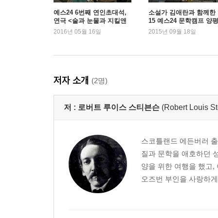
예스24 6번째 연인초대석,
소설가 김애란과 함께한 ‘
연극 <술과 눈물과 지킬앤
15 예스24 문학캠프 양평
하이드>
스케치
2016년 05월 16일
2015년 09월 18일
저자 소개
(2명)
저 :
로버트 루이스 스티븐슨
(Robert Louis S
스코틀랜드 에든버러 출
질과 문학을 애호하던 성
양을 위한 여행을 했고,
오즈번 부인을 사랑하게 되