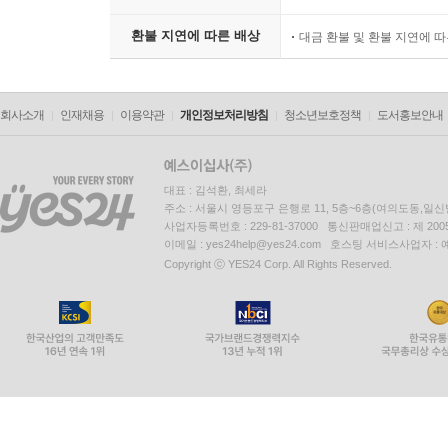
환불 지연에 따른 배상
대금 환불 및 환불 지연에 
회사소개
인재채용
이용약관
개인정보처리방침
청소년보호정책
도서홍보안내
대표 : 김석환, 최세라
주소 : 서울시 영등포구 은행로 11, 5층~6층(여의도동,일신
사업자등록번호 : 229-81-37000 통신판매업신고 : 제 200
이메일 : yes24help@yes24.com 호스팅 서비스사업자 :
Copyright ⓒ YES24 Corp. All Rights Reserved.