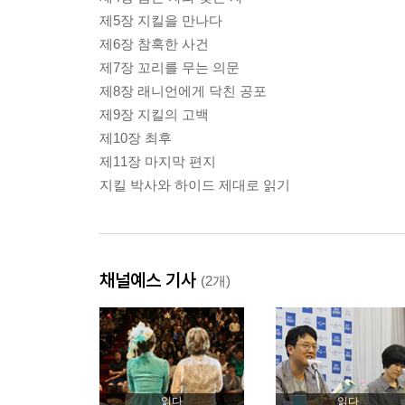
제5장 지킬을 만나다
제6장 참혹한 사건
제7장 꼬리를 무는 의문
제8장 래니언에게 닥친 공포
제9장 지킬의 고백
제10장 최후
제11장 마지막 편지
지킬 박사와 하이드 제대로 읽기
채널예스 기사
(2개)
읽다
읽다