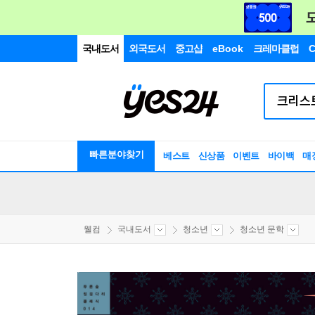
국내도서
외국도서
중고샵
eBook
크레마클럽
C
빠른분야찾기
베스트
신상품
이벤트
바이백
매
웰컴
국내도서
청소년
청소년 문학