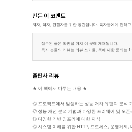
4.3 성능 테스트 시 주의사항
___4.3.1 테스트 데이터
만든 이 코멘트
___4.3.2 화면 처리시간
저자, 역자, 편집자를 위한 공간입니다. 독자들에게 전하고
___4.3.3 네트워크
___4.3.4 가상 사용자 특성
___4.3.5 업무 시나리오
접수된 글은 확인을 거쳐 이 곳에 게재됩니다.
___4.3.6 대상 업무와 성능 개선
독자 분들의 리뷰는 리뷰 쓰기를, 책에 대한 문의는 1:
[2부] 성능 개선
출판사 리뷰
▣ 1장: 기본 자세
★ 이 책에서 다루는 내용 ★
▣ 2장: 성능 분석 시작하기
2.1 애플리케이션 서버 응답시간 분석
◎ 프로젝트에서 발생하는 성능 저하 유형과 분석 
2.2 클라이언트 응답시간 분석
◎ 성능 개선 분석 기법과 다양한 프리웨어 및 오픈
◎ 다양한 기반 인프라에 대한 지식
▣ 3장: 상황별 분석 단계
◎ 시스템 이해를 위한 HTTP, 프로세스, 운영체제,