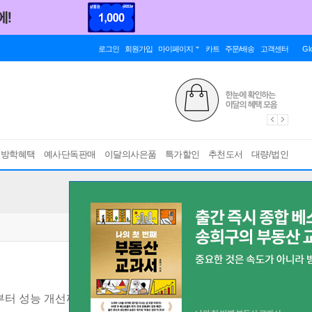
로그인
회원가입
마이페이지
카트
주문/배송
고객센터
Gl
름방학혜택
예사단독판매
이달의사은품
특가할인
추천도서
대량/법인
부터 성능 개선까지