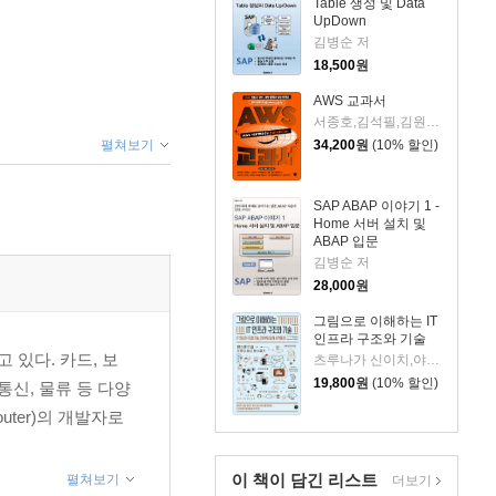
Table 생성 및 Data
UpDown
김병순 저
18,500
원
AWS 교과서
서종호,김석필,김원일 저
34,200
원
(10% 할인)
펼쳐보기
SAP ABAP 이야기 1 -
Home 서버 설치 및
ABAP 입문
김병순 저
28,000
원
그림으로 이해하는 IT
인프라 구조와 기술
 있다. 카드, 보
츠루나가 신이치,야마모토 나오아키,야마네 다케노부,기타자키 아야치카 저/김성훈 역
19,800
원
(10% 할인)
통신, 물류 등 다양
ter)의 개발자로
이 책이 담긴
리스트
펼쳐보기
더보기