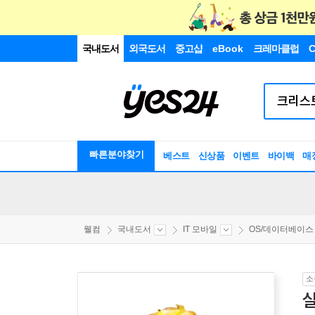
국내도서
외국도서
중고샵
eBook
크레마클럽
C
빠른분야찾기
베스트
신상품
이벤트
바이백
매
웰컴
국내도서
IT 모바일
OS/데이터베이스
소