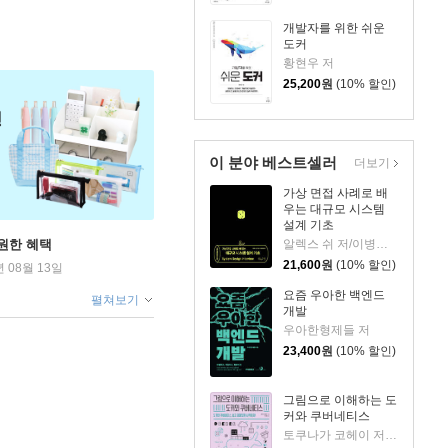
개발자를 위한 쉬운
도커
황현우 저
25,200
원
(10% 할인)
이 분야 베스트셀러
더보기
가상 면접 사례로 배
우는 대규모 시스템
설계 기초
알렉스 쉬 저/이병준 역
원한 혜택
21,600
원
(10% 할인)
년 08월 13일
요즘 우아한 백엔드
펼쳐보기
개발
우아한형제들 저
23,400
원
(10% 할인)
그림으로 이해하는 도
커와 쿠버네티스
토쿠나가 코헤이 저/서수환 역