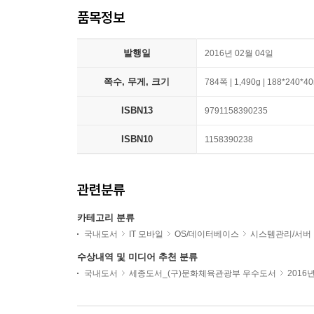
품목정보
발행일
2016년 02월 04일
쪽수, 무게, 크기
784쪽 | 1,490g | 188*240*
ISBN13
9791158390235
ISBN10
1158390238
관련분류
카테고리 분류
국내도서
IT 모바일
OS/데이터베이스
시스템관리/서버
수상내역 및 미디어 추천 분류
국내도서
세종도서_(구)문화체육관광부 우수도서
2016