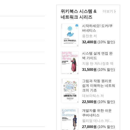
위키북스 시스템 &
더보기
네트워크 시리즈
시작하세요! 도커/쿠
버네티스
용찬호 저
32,400
원
(10% 할인)
시스템 설계 면접 완
벽 가이드
지용 탄 저/나정호 역
31,500
원
(10% 할인)
그림과 작동 원리로
쉽게 이해하는 네트워
크의 기초
데브아틱스 저
22,500
원
(10% 할인)
개발자를 위한 쉬운
쿠버네티스
윌리엄 데니스 저/이준 역
27,000
원
(10% 할인)