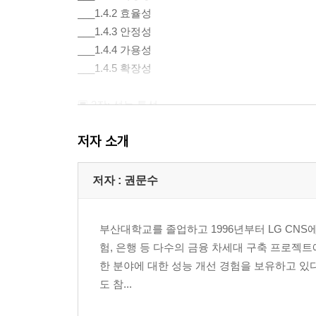
___1.4.2 효율성
___1.4.3 안정성
___1.4.4 가용성
___1.4.5 확장성
▣ 2장: 성능 특성
2.1 성능 곡선
저자 소개
2.2 성능에 대한 이해
▣ 3장: 성능 이론
저자 : 권문수
3.1 기초 성능 이론
3.2 사용률 이론
부산대학교를 졸업하고 1996년부터 LG CNS
3.3 비율 분석
험, 은행 등 다수의 금융 차세대 구축 프로젝트에
한 분야에 대한 성능 개선 경험을 보유하고 있다
▣ 4장: 성능 테스트
도 참...
4.1 성능 테스트 유형
4.2 성능 테스트 구성 요소