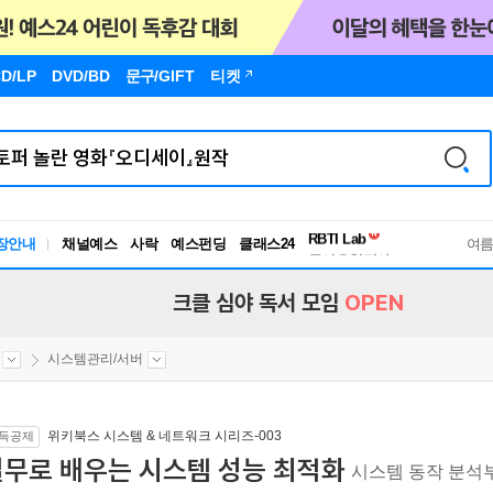
D/LP
DVD/BD
문구
/GIFT
티켓
독서유형검사
RBTI Lab
장안내
채널예스
사락
예스펀딩
클래스24
독서유형검사
여
크클 심야 독서 모임
OPEN
시스템관리/서버
위키북스 시스템 & 네트워크 시리즈-003
득공제
실무로 배우는 시스템 성능 최적화
시스템 동작 분석