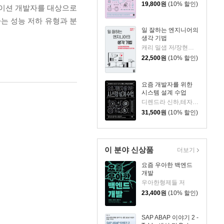
19,800
원
(10% 할인)
케이션 개발자를 대상으로
는 성능 저하 유형과 분
일 잘하는 엔지니어의
생각 기법
캐리 밀샙 저/장현희 역
22,500
원
(10% 할인)
요즘 개발자를 위한
시스템 설계 수업
디렌드라 신하,테자스 초프라 저양문규 역
31,500
원
(10% 할인)
이 분야 신상품
더보기
요즘 우아한 백엔드
개발
우아한형제들 저
23,400
원
(10% 할인)
SAP ABAP 이야기 2 -