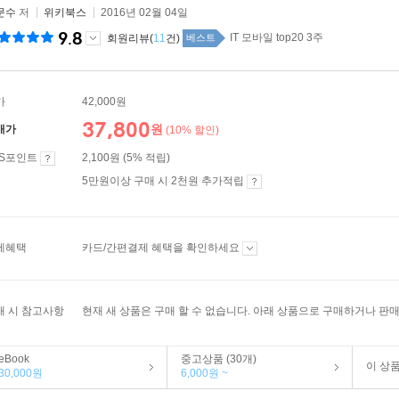
문수
저
위키북스
2016년 02월 04일
9.8
IT 모바일 top20 3주
회원리뷰(
11
건)
베스트
가
42,000원
37,800
원
매가
(10% 할인)
ES포인트
2,100원 (5% 적립)
5만원이상 구매 시 2천원 추가적립
제혜택
카드/간편결제 혜택을 확인하세요
매 시 참고사항
현재 새 상품은 구매 할 수 없습니다. 아래 상품으로 구매하거나 판매
eBook
중고상품 (30개)
이 상
30,000원
6,000원 ~