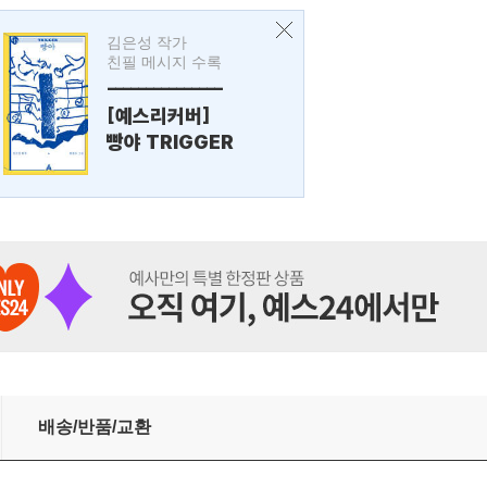
김은성 작가
친필 메시지 수록
---------------
[예스리커버]
빵야 TRIGGER
배송/반품/교환