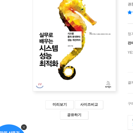
권
정
판
Y
결
구
미리보기
사이즈비교
공유하기