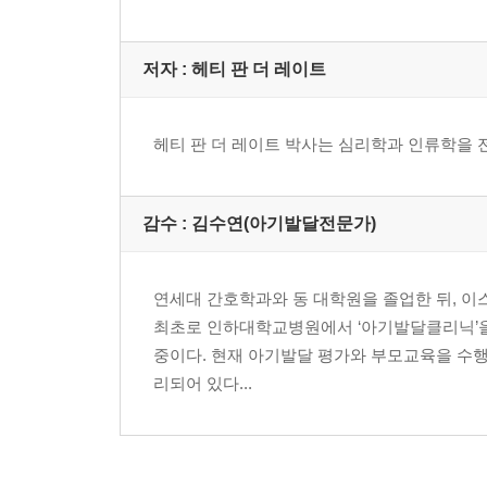
헤르만 헤세의 게으름
의 기술 세트
도약하는 아기: '프로그램'의 세계에서 논다
도약의 성과: 아기의 능력을 끌어올려라
저자 : 헤티 판 더 레이트
도약의 완성
도약9단계 60~64주 생후14~15개월 - 원칙과 규
헤티 판 더 레이트 박사는 심리학과 인류학을 
도약의 시작: 엄마의 관심을 구한다
도약하는 아기: '원칙'의 세계로 가는 첫걸음을 뗀다
도약의 성과: 아기의 능력을 끌어올려라
감수 : 김수연(아기발달전문가)
도약의 완성
연세대 간호학과와 동 대학원을 졸업한 뒤, 
도약10단계 71~75주 생후17개월전후 - 비로소 '너'
최초로 인하대학교병원에서 ‘아기발달클리닉’을 
도약의 시작: 엄마의 사랑을 독점하려 한다
중이다. 현재 아기발달 평가와 부모교육을 수행하고 
도약하는 아기: 나는 나의 주인, 자아가 싹튼다
리되어 있다...
도약의 성과: 아기의 능력을 끌어올려라
도약의 완성
맺음말 ㅣ 아기는 생후 20개월 동안 열 번 태어난다