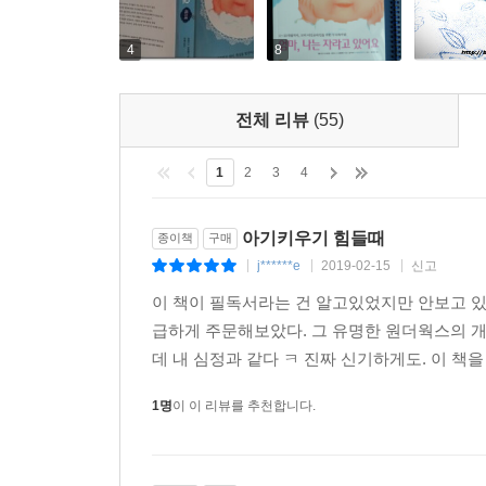
4
8
전체 리뷰
(55)
1
2
3
4
아기키우기 힘들때
종이책
구매
j******e
2019-02-15
신고
|
|
|
이 책이 필독서라는 건 알고있었지만 안보고 
급하게 주문해보았다. 그 유명한 원더웍스의 
데 내 심정과 같다 ㅋ 진짜 신기하게도. 이 책을
1명
이 이 리뷰를 추천합니다.