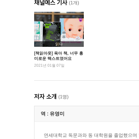
채널예스 기사
도약의 성과: 아기의 능력을 끌어올려라
(1개)
도약의 완성
도약3단계 11~13주 생후2~3개월 - 생각하는 '꼬마
도약의 시작: 엄마에게 집착하기
도약하는 아기: 소리와 동작의 변화를 인지한다
읽다
도약의 성과: 아기의 능력을 끌어올려라
[책읽아웃] 육아 책, 너무 흥
미로운 텍스트였어요
도약의 완성
2021년 01월 07일
도약4단계 15~19주 생후4개월전후 - 자신이 엄마
도약의 시작: 엄마에게 집착하기
도약하는 아기: 일상에서 벌어지는 '사건들'을 학습
저자 소개
(1명)
도약의 성과: 아기의 능력을 끌어올려라
도약의 완성
역 :
유영미
도약5단계 23~25주 생후5~6개월 - 사물과 사물의
도약의 시작: 다시 엄마에게로
연세대학교 독문과와 동 대학원을 졸업했으며 현