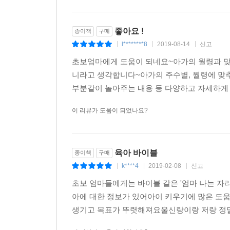
좋아요 !
종이책
구매
l********8
2019-08-14
신고
|
|
|
초보엄마에게 도움이 되네요~아가의 월령과 맞
니라고 생각합니다~아가의 주수별, 월령에 맞
부분같이 놀아주는 내용 등 다양하고 자세하게 
이 리뷰가 도움이 되었나요?
육아 바이블
종이책
구매
k****4
2019-02-08
신고
|
|
|
초보 엄마들에게는 바이블 같은 '엄마 나는 자
아에 대한 정보가 있어아이 키우기에 많은 도
생기고 목표가 뚜렷해져요울신랑이랑 저랑 정말