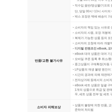
직수입 음반/영상물/기프트 
단, 당일 00시~13시 사이
박스 포장은 택배 배송이 가
소비자의 책임 있는 사유로 
소비자의 사용, 포장 개봉에 
복제가 가능한 상품 등의 포장을 
소비자의 요청에 따라 개별
디지털 컨텐츠인 eBook, 
eBook 대여 상품은 대여 기
모바일 쿠폰 등록 후 취소/환
반품/교환 불가사유
중고상품이 구매확정(자동 
LP상품의 재생 불량 원인이 기
시간의 경과에 의해 재판매가
전자상거래 등에서의 소비자
eBook 세트 상품은 일괄 
1개의 상품으로 취급 및 판매
우, 세트 상품 전부 및 세트
상품의 불량에 의한 반품, 교
소비자 피해보상
준하여 처리됨