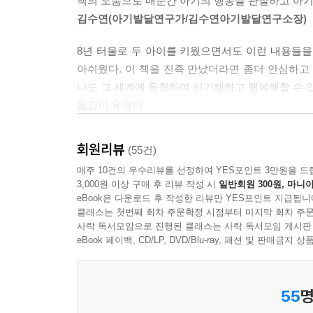
책의 도움으로 매순간 아기의 행동을 관찰하고 아기
김수연(아기발달연구가/김수연아기발달연구소장)
8년 터울로 두 아이를 키웠으면서도 이런 내용들을
아쉬웠다. 이 책을 진즉 만났더라면 좀더 안심하고
나도 그 세계에 동참하며 신기해하고 행복해할 수 
옮긴이 유영미
*아기가 배워야 하는, 그리고 실제로 배우는 모
회원리뷰
(55건)
조언들은 아기를 이해하고 도와줄 수 있게 한다.
매주 10건의 우수리뷰를 선정하여 YES포인트 3만원을 드
능력들을 습득하는 데 아기마다 차이가 있다는 점을
3,000원 이상 구매 후 리뷰 작성 시
일반회원 300원, 마니아
eBook은 다운로드 후 작성한 리뷰만 YES포인트 지급됩니
*이 책의 중심 주제는 모든 아기가 생후 20개월 
클래스는 첫번째 회차 주문확정 시점부터 마지막 회차 주문
사락 독서모임으로 진행된 클래스는 사락 독서모임 게시판
힘들어하는 것으로 예고된다. 한 가지 발달 단계
eBook 페이백, CD/LP, DVD/Blu-ray, 패션 및 판매금
구성되어 있는 이 책은 매 단계 첫 부분에 아기가 
*우리 아들이 막 힘든 시기를 지나고 있을 때 이 
55
명
생활이 훨씬 즐거워졌으며, 아기를 도와줄 수 있었다