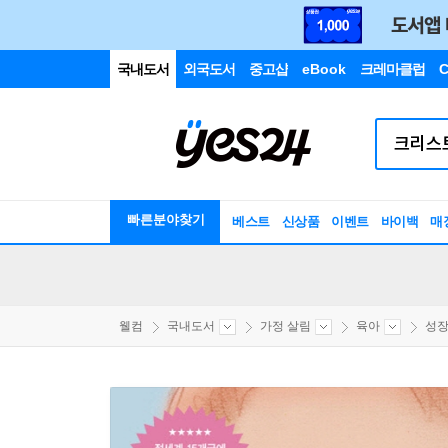
국내도서
외국도서
중고샵
eBook
크레마클럽
C
빠른분야찾기
베스트
신상품
이벤트
바이백
매
웰컴
국내도서
가정 살림
육아
성