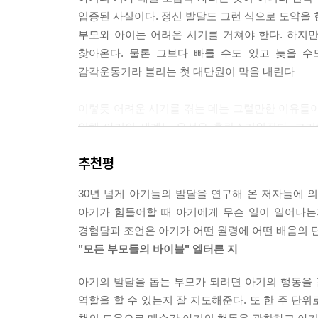
입증된 사실이다. 정신 발달도 그런 식으로 도약을 
부모와 아이는 어려운 시기를 거쳐야 한다. 하지만 
찾아온다. 물론 그보다 빠를 수도 있고 늦을 수
감각운동기라 불리는 첫 대단원이 막을 내린다
이렇듯 어려운 시기를 겪는 데는 그럴만한 이유들이
인해 아기의 세계는 우선은 혼란스러워진다. 그리
전에 일단 “엄마의 사랑을 충분히 빨아들이고자” 
추천평
갈등이 생길 수도 있다. 돌에서 두 돌 사이에 많은
있다. 그러나 이 시기의 아기도 사춘기 아이와 별 다
30년 넘게 아기들의 발달을 연구해 온 저자들에 의하면,
아기가 힘들어할 때 아기에게 무슨 일이 일어나는
경험담과 조언은 아기가 어떤 월령에 어떤 배움의 
"모든 부모들의 바이블" 엘터른 지
아기의 발달을 돕는 부모가 되려면 아기의 행동을 
역할을 할 수 있는지 잘 지도해준다. 또 한 주 단