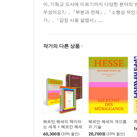
도약하는 아기: 사물과 사물의 '관계'를 흥미롭게 
이, 기독교 도서에 이르기까지 다양한 분야의 
도약의 성과: 아기의 능력을 끌어올려라
무셨어요?』, 『부분과 전체』, 『소행성 적인
도약의 완성
가』, 『감정 사용 설명서』,...
도약6단계 34~37주 생후8개월 - 일상 사건들의 
도약의 시작: 다시 엄마에게로
작가의 다른 상품
도약하는 아기: 사물과 사물의 공통점을 발견한다
도약의 성과: 아기의 능력을 끌어올려라
도약의 완성
도약7단계 42~46주 생후10개월전후 - 소리와 현
도약의 시작: 다시 엄마에게로
도약하는 아기: '순서'를 인지하고 계획적으로 행동
도약의 성과: 아기의 능력을 끌어올려라
도약의 완성
헤르만 헤세의 책이라
헤르만 헤세의 게으름
는 세계 + 헤르만 헤세
의 기술
도약8단계 51~54주 생후12개월전후 - '일상'이라
1
의 나로 존재하는 법 +
60,300
원
(10% 할인)
20,700
원
(10% 할인)
도약의 시작: 엄마 곁을 맴돈다