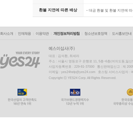
환불 지연에 따른 배상
대금 환불 및 환불 지연에 
회사소개
인재채용
이용약관
개인정보처리방침
청소년보호정책
도서홍보안내
대표 : 김석환, 최세라
주소 : 서울시 영등포구 은행로 11, 5층~6층(여의도동,일신
사업자등록번호 : 229-81-37000 통신판매업신고 : 제 200
이메일 : yes24help@yes24.com 호스팅 서비스사업자 :
Copyright ⓒ YES24 Corp. All Rights Reserved.