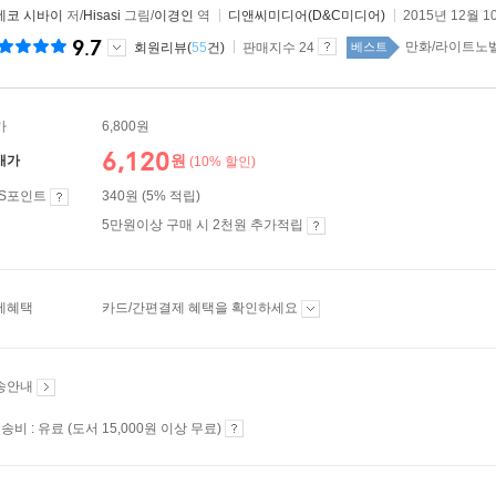
네코 시바이
저/
Hisasi
그림/
이경인
역
디앤씨미디어(D&C미디어)
2015년 12월 1
9.7
만화/라이트노벨 
회원리뷰(
55
건)
판매지수 24
베스트
가
6,800원
6,120
원
매가
(10% 할인)
ES포인트
340원 (5% 적립)
5만원이상 구매 시 2천원 추가적립
제혜택
카드/간편결제 혜택을 확인하세요
송안내
송비 : 유료 (도서 15,000원 이상 무료)