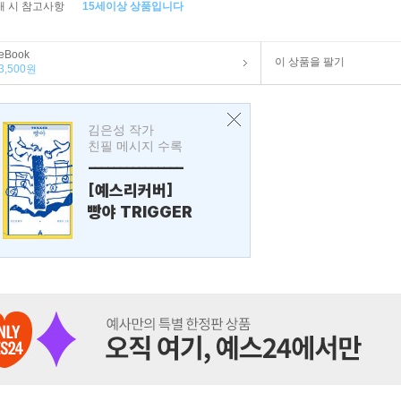
매 시 참고사항
15세이상 상품입니다
eBook
이 상품을 팔기
3,500원
김은성 작가
친필 메시지 수록
---------------
[예스리커버]
빵야 TRIGGER