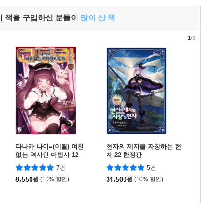
이 책을 구입하신 분들이
많이 산 책
1
/3
다나카 나이=(이퀄) 여친
현자의 제자를 자칭하는 현
없는 역사인 마법사 12
자 22 한정판
7건
5건
8,550
원
(10% 할인)
31,500
원
(10% 할인)