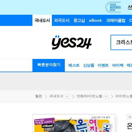
국내도서
외국도서
중고샵
eBook
크레마클럽
C
빠른분야찾기
베스트
신상품
이벤트
바이백
매
웰컴
국내도서
만화/라이트노벨
라이트노
소