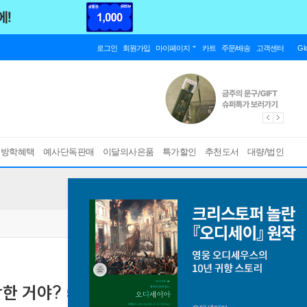
로그인
회원가입
마이페이지
카트
주문/배송
고객센터
Gl
름방학혜택
예사단독판매
이달의사은품
특가할인
추천도서
대량/법인
한 거야? 5
[ 초판종료 ]