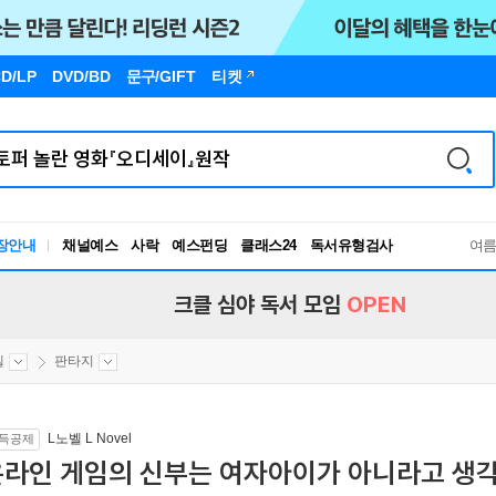
D/LP
DVD/BD
문구
/GIFT
티켓
장안내
채널예스
사락
예스펀딩
클래스24
독서유형검사
여
RBTI Lab
독서유형검사
크클 심야 독서 모임
OPEN
벨
판타지
L노벨 L Novel
득공제
온라인 게임의 신부는 여자아이가 아니라고 생각