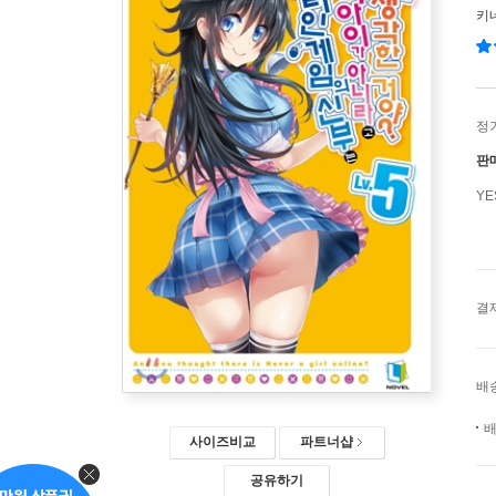
키
정
판
Y
결
배
배
사이즈비교
파트너샵
공유하기