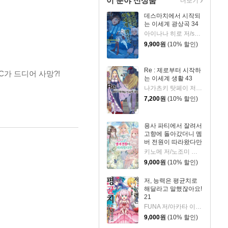
이 분야 신상품
더보기
데스마치에서 시작되
는 이세계 광상곡 34
아이나나 히로 저/shri,나가하마 메구미 그림/박경용 역
9,900
원
(10% 할인)
Re : 제로부터 시작하
가 드디어 사망?!
는 이세계 생활 43
나가츠키 탓페이 저/오츠카 신이치로 그림
7,200
원
(10% 할인)
용사 파티에서 잘려서
고향에 돌아갔더니 멤
버 전원이 따라왔다만
5
키노메 저/노조미 그림/박정철 역
9,000
원
(10% 할인)
저, 능력은 평균치로
해달라고 말했잖아요!
21
FUNA 저/아카타 이츠키 그림/조민정 역
9,000
원
(10% 할인)