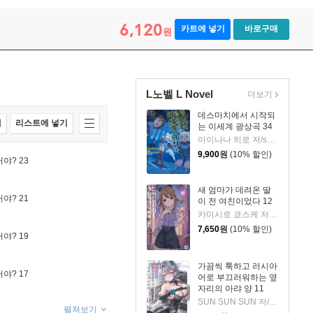
6,120
카트에 넣기
바로구매
원
L노벨 L Novel
더보기
데스마치에서 시작되
매
리스트에 넣기
는 이세계 광상곡 34
아이나나 히로 저/shri,나가하마 메구미 그림/박경용 역
9,900
원
(10% 할인)
야? 23
새 엄마가 데려온 딸
야? 21
이 전 여친이었다 12
카미시로 쿄스케 저/타카야Ki 그림/이승원 역
7,650
원
(10% 할인)
야? 19
가끔씩 툭하고 러시아
야? 17
어로 부끄러워하는 옆
자리의 아랴 양 11
SUN SUN SUN 저/모모코 그림/이승원 역
펼쳐보기