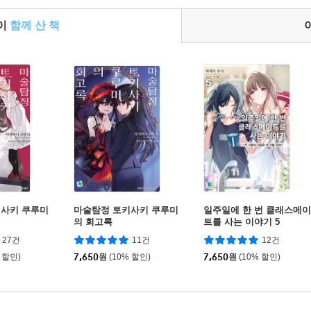
들이
함께 산 책
키사키 쿠루미
마술탐정 토키사키 쿠루미
일주일에 한 번 클래스메이
의 회고록
트를 사는 이야기 5
27건
11건
12건
 할인)
7,650
원
(10% 할인)
7,650
원
(10% 할인)