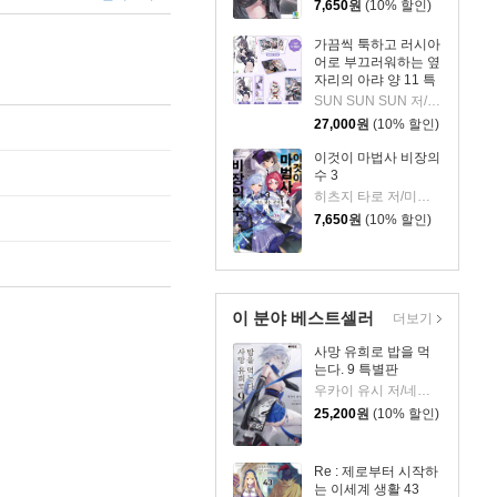
7,650
원
(10% 할인)
가끔씩 툭하고 러시아
어로 부끄러워하는 옆
자리의 아랴 양 11 특
별판
SUN SUN SUN 저/모모코 그림/이승원 역
27,000
원
(10% 할인)
이것이 마법사 비장의
수 3
히츠지 타로 저/미시마 쿠로네 그림/김장준 역
7,650
원
(10% 할인)
이 분야 베스트셀러
더보기
사망 유희로 밥을 먹
는다. 9 특별판
우카이 유시 저/네코메타루 그림/이희경 역
25,200
원
(10% 할인)
Re : 제로부터 시작하
는 이세계 생활 43