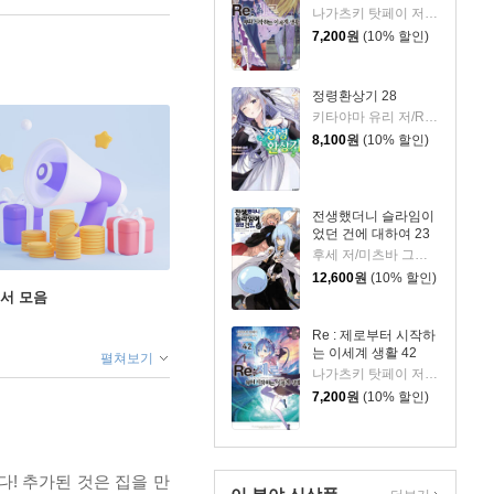
나가츠키 탓페이 저/오츠카 신이치로 그림
7,200
원
(10% 할인)
정령환상기 28
키타야마 유리 저/Riv 그림/이소정 역
8,100
원
(10% 할인)
전생했더니 슬라임이
었던 건에 대하여 23
후세 저/미츠바 그림/이소정 역
12,600
원
(10% 할인)
도서 모음
Re : 제로부터 시작하
는 이세계 생활 42
펼쳐보기
나가츠키 탓페이 저/오츠카 신이치로 그림
7,200
원
(10% 할인)
! 추가된 것은 집을 만