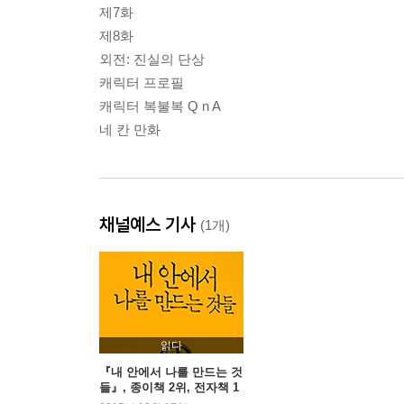
제7화
제8화
외전: 진실의 단상
캐릭터 프로필
캐릭터 복불복 Q n A
네 칸 만화
채널예스 기사
(1개)
읽다
『내 안에서 나를 만드는 것
들』, 종이책 2위, 전자책 1
위