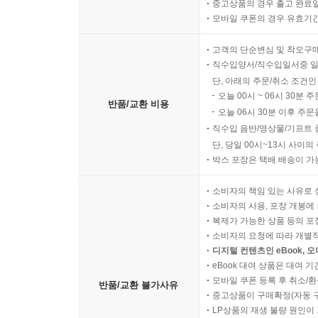
중고상품의 경우 출고 완료일
모바일 쿠폰의 경우 유효기간(
고객의 단순변심 및 착오구
직수입양서/직수입일서중 일
단, 아래의 주문/취소 조건인
오늘 00시 ~ 06시 30분 
반품/교환 비용
오늘 06시 30분 이후 주문
직수입 음반/영상물/기프트 
단, 당일 00시~13시 사이
박스 포장은 택배 배송이 가
소비자의 책임 있는 사유로 
소비자의 사용, 포장 개봉에 
복제가 가능한 상품 등의 포장을 
소비자의 요청에 따라 개별
디지털 컨텐츠인 eBook, 
eBook 대여 상품은 대여 기
모바일 쿠폰 등록 후 취소/환
반품/교환 불가사유
중고상품이 구매확정(자동 
LP상품의 재생 불량 원인이 기