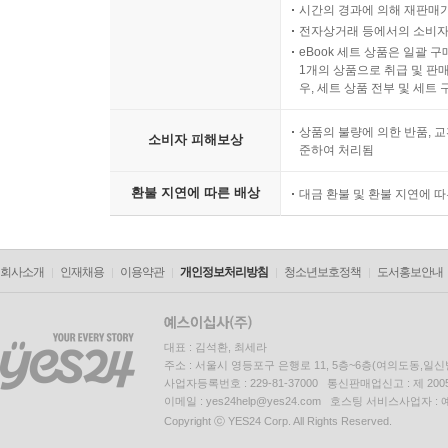
시간의 경과에 의해 재판매가
전자상거래 등에서의 소비자
eBook 세트 상품은 일괄 
1개의 상품으로 취급 및 판매
우, 세트 상품 전부 및 세트
상품의 불량에 의한 반품, 교
소비자 피해보상
준하여 처리됨
환불 지연에 따른 배상
대금 환불 및 환불 지연에 
회사소개
인재채용
이용약관
개인정보처리방침
청소년보호정책
도서홍보안내
대표 : 김석환, 최세라
주소 : 서울시 영등포구 은행로 11, 5층~6층(여의도동,일신
사업자등록번호 : 229-81-37000 통신판매업신고 : 제 200
이메일 : yes24help@yes24.com 호스팅 서비스사업자 :
Copyright ⓒ YES24 Corp. All Rights Reserved.