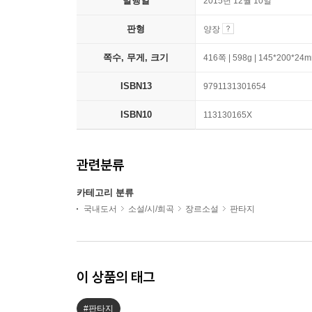
발행일
2015년 12월 10일
판형
양장
쪽수, 무게, 크기
416쪽 | 598g | 145*200*24
ISBN13
9791131301654
ISBN10
113130165X
관련분류
카테고리 분류
국내도서
소설/시/희곡
장르소설
판타지
이 상품의 태그
#판타지