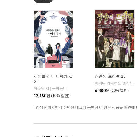
세계를 건너 너에게 갈
장송의 프리렌 15
게
야마다 카네히토 원저/아베 츠카사 글그림
이꽃님 저
문학동네
|
6,300
원
(10% 할인)
12,150
원
(10% 할인)
검색 페이지에서 선택된 태그에 등록된 더 많은 상품을 확인해 