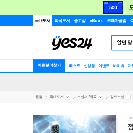
국내도서
외국도서
중고샵
eBook
크레마클럽
C
빠른분야찾기
베스트
신상품
이벤트
바이백
매
웰컴
국내도서
소설/시/희곡
장르소설
소