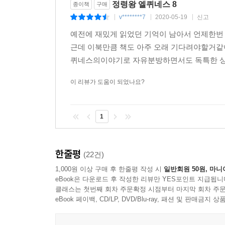
정령왕 엘퀴네스 8
종이책
구매
v********7
2020-05-19
신고
|
|
|
예전에 재밌게 읽었던 기억이 남아서 언제한
근데 이북만큼 책도 아주 오래 기다려야할거같
퀴네스의이야기로 자유분방하면서도 독특한 상상
이 리뷰가 도움이 되었나요?
1
한줄평
(22건)
1,000원 이상 구매 후 한줄평 작성 시
일반회원 50원, 마니
eBook은 다운로드 후 작성한 리뷰만 YES포인트 지급됩니
클래스는 첫번째 회차 주문확정 시점부터 마지막 회차 주문
eBook 페이백, CD/LP, DVD/Blu-ray, 패션 및 판매금