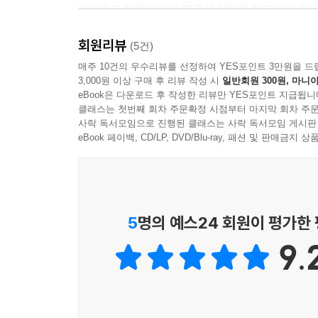
인간으로 살았던 기억 때문에 정령왕의 자각이 없는
지닌 물의 정령왕 엘퀴네스의 삶을 살아가기 시작한
회원리뷰
(5건)
전대 물의 정령왕이었던 형벌의 신 엘뤼엔과 만난다
매주 10건의 우수리뷰를 선정하여 YES포인트 3만원을 드
3,000원 이상 구매 후 리뷰 작성 시
일반회원 300원, 마니아
“다시 만나게 되면 선물을 주겠다고 했지.”
eBook은 다운로드 후 작성한 리뷰만 YES포인트 지급됩니
“나, 난 그런 거 필요 없……!”
클래스는 첫번째 회차 주문확정 시점부터 마지막 회차 주문
“필요의 여부는 내가 결정한다. 네가 아니라.”
사락 독서모임으로 진행된 클래스는 사락 독서모임 게시판
엘뤼엔이 손을 움직이는 것을 보고 나는 반사적으로 
eBook 페이백, CD/LP, DVD/Blu-ray, 패션 및 판매금
통증이 아닌, 머리를 가볍게 쓰다듬는 손길이었다. 
“너, 내 아들 해라.”
5
명의 예스24 회원이 평가한
9.