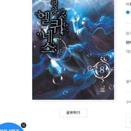
이
정
판
Y
결
구
공유하기