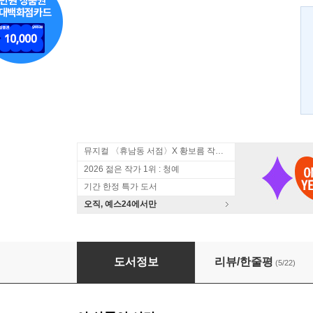
뮤지컬 〈휴남동 서점〉X 황보름 작가 북토크
2026 젊은 작가 1위 : 청예
기간 한정 특가 도서
오직, 예스24에서만
정령왕 엘퀴네스 개정판 8
도서정보
리뷰/한줄평
(5/22)