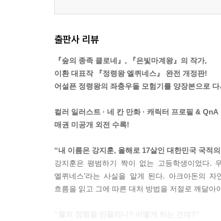
출판사 리뷰
『숲의 종족 클로네』, 『은빛마계왕』의 작가,
이환 대표작 『정령왕 엘퀴네스』 완전 개정판!
어설픈 정령왕의 좌충우돌 모험기를 양장본으로 다
컬러 일러스트 · 네 칸 만화 · 캐릭터 프로필 & QnA
매권 미공개 외전 수록!
“내 이름은 강지훈, 올해로 17살인 대한민국 국적
강지훈은 평범하기 짝이 없는 고등학생이었다. 우
엘퀴네스’라는 사실을 알게 된다. 아크아돈의 
흐름을 읽고 그에 따른 대처 방법을 저절로 깨달아
“물의 정령을 만들라니? 어떻게 하는 건데?”