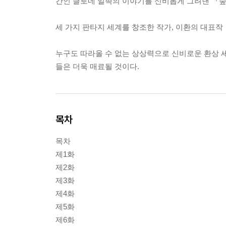
간인 클로네 일족의 이야기를 신비롭게 그려낸 『숲
세 가지 판타지 세계를 창조한 작가, 이환의 대표
누구도 따라올 수 없는 상상력으로 신비로운 환상 세
들은 더욱 매료될 것이다.
목차
목차
제1화
제2화
제3화
제4화
제5화
제6화