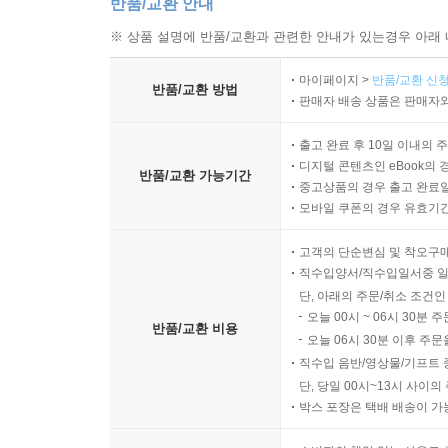
반품/교환 안내
※ 상품 설명에 반품/교환과 관련한 안내가 있는경우 아래 
마이페이지 >
반품/교환 신청
반품/교환 방법
판매자 배송 상품은 판매자와
출고 완료 후 10일 이내의 
디지털 콘텐츠인 eBook의 
반품/교환 가능기간
중고상품의 경우 출고 완료일
모바일 쿠폰의 경우 유효기간(
고객의 단순변심 및 착오구
직수입양서/직수입일서중 일
단, 아래의 주문/취소 조건인
오늘 00시 ~ 06시 30분 
반품/교환 비용
오늘 06시 30분 이후 주문
직수입 음반/영상물/기프트 
단, 당일 00시~13시 사이
박스 포장은 택배 배송이 가