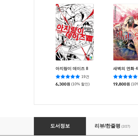
아지랑이 데이즈 8
새벽의 연화 4
19건
6,300
원
(10% 할인)
19,800
원
(10
아지랑이 데이즈 6
도서정보
리뷰/한줄평
(2/27)