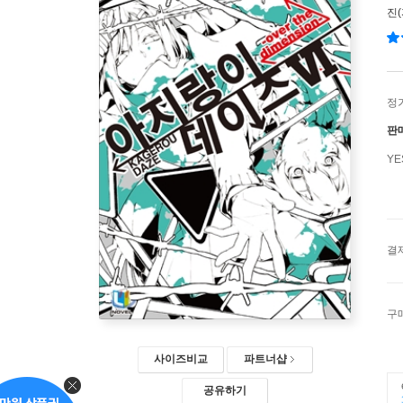
진
정
판
Y
결
구
사이즈비교
파트너샵
공유하기