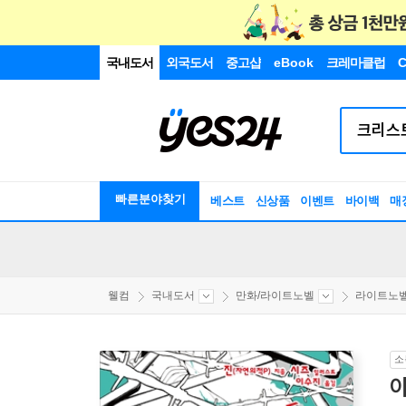
국내도서
외국도서
중고샵
eBook
크레마클럽
C
빠른분야찾기
베스트
신상품
이벤트
바이백
매
웰컴
국내도서
만화/라이트노벨
라이트노
소