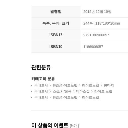
발행일
2015년 12월 10일
쪽수, 무게, 크기
244쪽 | 118*180*20mm
ISBN13
9791186906057
ISBN10
1186906057
관련분류
카테고리 분류
국내도서
만화/라이트노벨
라이트노벨
판타지
국내도서
소설/시/희곡
테마소설
라이트 노벨
국내도서
만화/라이트노벨
라이트노벨
이 상품의 이벤트
(5개)