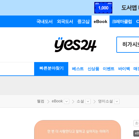
국내도서
외국도서
중고샵
eBook
크레마클럽
C
빠른분야찾기
베스트
신상품
이벤트
바이백
매
웰컴
eBook
소설
영미소설
소
eB