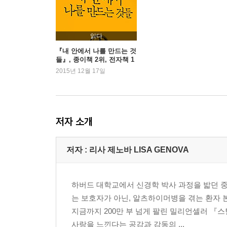
오직 이 순간을 산다
아기 천사의 축복
아주 아주 느린 시계
읽다
하버드의 마지막 졸업식
『내 안에서 나를 만드는 것
들』, 종이책 2위, 전자책 1
내가 너무 그리워
위
2015년 12월 17일
아무도 약속하지 않는다
에필로그
옮긴이의 말
저자 소개
저자 : 리사 제노바 LISA GENOVA
하버드 대학교에서 신경학 박사 과정을 밟던 중
는 보호자가 아닌, 알츠하이머병을 겪는 환자 
지금까지 200만 부 넘게 팔린 밀리언셀러 『
사랑을 느낀다는 공감과 감동의 ...