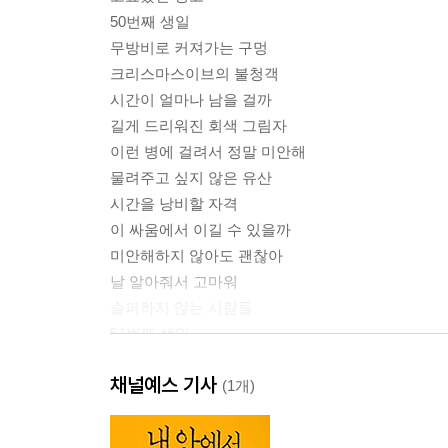
50번째 생일
무방비로 커져가는 구멍
크리스마스이브의 불청객
시간이 얼마나 남을 걸까
길게 드리워진 회색 그림자
이런 병에 걸려서 정말 미안해
물려주고 싶지 않은 유산
시간을 낭비할 자격
이 싸움에서 이길 수 있을까
미안해하지 않아도 괜찮아
날 알아줘서 고마워
슬퍼하지 않는 사람들
51번째 생일
각자 가진 고통의 그릇
채널예스 기사
그들의 삶은 계속되어야 한다
(1개)
나를 포기하지 말아줘
홀로 정지된 시간