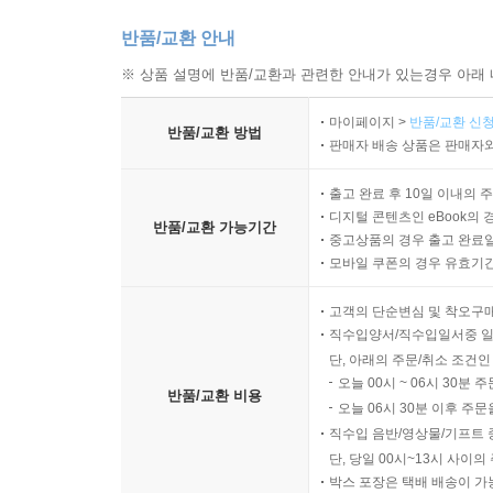
반품/교환 안내
※ 상품 설명에 반품/교환과 관련한 안내가 있는경우 아래 
마이페이지 >
반품/교환 신청
반품/교환 방법
판매자 배송 상품은 판매자와
출고 완료 후 10일 이내의 
디지털 콘텐츠인 eBook의 
반품/교환 가능기간
중고상품의 경우 출고 완료일
모바일 쿠폰의 경우 유효기간(
고객의 단순변심 및 착오구
직수입양서/직수입일서중 일
단, 아래의 주문/취소 조건인
오늘 00시 ~ 06시 30분 
반품/교환 비용
오늘 06시 30분 이후 주문
직수입 음반/영상물/기프트 
단, 당일 00시~13시 사이
박스 포장은 택배 배송이 가