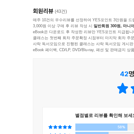
회원리뷰
2015년 아카데미 여우주연상은 모든 사람의 예상대
(43건)
에서 앨리스 역할을 훌륭하게 연기해내며 ‘생애 최
매주 10건의 우수리뷰를 선정하여 YES포인트 3만원을 드
3,000원 이상 구매 후 리뷰 작성 시
일반회원 300원, 마니아
환자들이 세상 밖으로 조명 받기를 바란다는 진심 어
eBook은 다운로드 후 작성한 리뷰만 YES포인트 지급됩니
주는 한 줄기 빛 같은 영화’라는 호평을 받았다.
클래스는 첫번째 회차 주문확정 시점부터 마지막 회차 주문
가수 윤종신은 [스틸 앨리스]를 테마로 한 앨범을 
사락 독서모임으로 진행된 클래스는 사락 독서모임 게시판
“점점 나를 잃어가면서도 여전히 나일 수 있는, 앨리
eBook 페이백, CD/LP, DVD/Blu-ray, 패션 및 판매금
소설 『스틸 앨리스』에서 우리는 앨리스가 특별하게 
사랑한다고 말할 용기도 함께 가질 수 있다.
42
명
별점별로 리뷰를 확인해 보세
58%