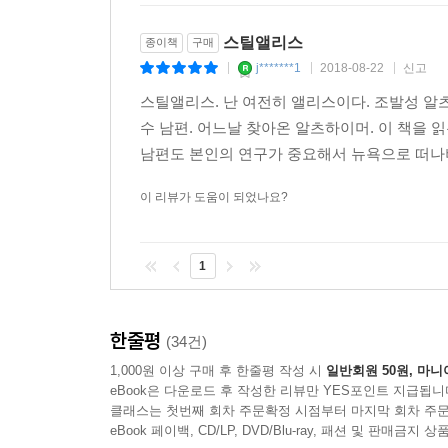
스틸앨리스
종이책
구매
j*******1
2018-08-22
신고
|
|
|
스틸앨리스. 난 여전히 앨리스이다. 조발성 알츠
수 남편. 어느날 찾아온 알츠하이머. 이 책을 
남편도 본인의 연구가 중요해서 뉴욕으로 떠나버린
이 리뷰가 도움이 되었나요?
1
한줄평
(34건)
1,000원 이상 구매 후 한줄평 작성 시
일반회원 50원, 마니
eBook은 다운로드 후 작성한 리뷰만 YES포인트 지급됩니
클래스는 첫번째 회차 주문확정 시점부터 마지막 회차 주문
eBook 페이백, CD/LP, DVD/Blu-ray, 패션 및 판매금