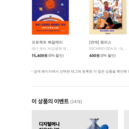
프로젝트 헤일메리
[연재] 원피스
앤디 위어 저/강동혁 역
알에이치코리아(RHK)
EIICHIRO ODA 저
대원씨아이/DCW
|
|
15,400
원
(0% 할인)
400
원
(0% 할인)
검색 페이지에서 선택된 태그에 등록된 더 많은 상품을 확인해 
이 상품의 이벤트
(14개)