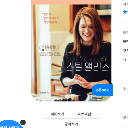
리
정
판
쿠
Y
추
미리보기
파트너샵
결
공유하기