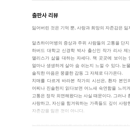
--- 「시간을 낭비할 자격」 중에서
출판사 리뷰
여배우가 독백을 멈추고 본래의 자신으로 돌아왔다.
“좋아요, 뭘 느꼈어요?”
잃어버린 것은 기억 뿐, 사랑과 희망의 자존감은 잃
“사랑을 느꼈어. 그건 사랑에 관한 얘기야.”
여배우가 환호성을 올리며 앨리스에게 달려와 그녀의
알츠하이머병의 증상과 주위 사람들의 고통을 단지 
“내가 제대로 느낀 거야?”
하버드 대학교 신경학 박사 출신인 작가 리사 제
앨리스가 물었다.
앨리스가 삶을 대하는 자세다. 책 곳곳에 보이는
“네, 엄마. 아주 정확하게 느낀 거예요.”
얼마나 생생하게 살아 숨 쉬는지 느낄 수 있다. 
솔직한 마음은 뭉클한 감동 그 자체로 다가온다.
--- 「에필로그」중에서
치매를 다르게 바라본 작가의 시선은, 환자 본인
어찌나 진솔한지 읽다보면 어느새 숙연함을 느끼게 
고통은 정작 외면해왔다는 사실 때문이다. 그러나 
사랑하고, 자신을 힘겨워하는 가족들도 깊이 사랑한
자존감을 잃은 것이 아니다.
눈물어린 박수갈채를 받은 동명 영화 [스틸 앨리스]