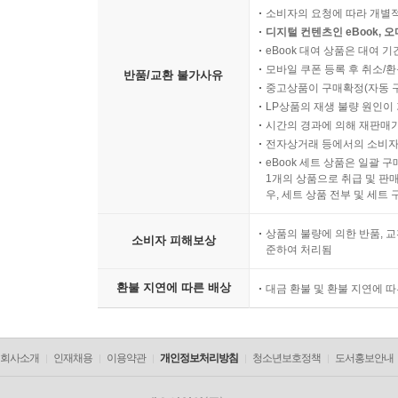
소비자의 요청에 따라 개별
디지털 컨텐츠인 eBook, 
eBook 대여 상품은 대여 기
모바일 쿠폰 등록 후 취소/환
반품/교환 불가사유
중고상품이 구매확정(자동 
LP상품의 재생 불량 원인이 기
시간의 경과에 의해 재판매가
전자상거래 등에서의 소비자
eBook 세트 상품은 일괄 
1개의 상품으로 취급 및 판매
우, 세트 상품 전부 및 세트
상품의 불량에 의한 반품, 교
소비자 피해보상
준하여 처리됨
환불 지연에 따른 배상
대금 환불 및 환불 지연에 
회사소개
인재채용
이용약관
개인정보처리방침
청소년보호정책
도서홍보안내