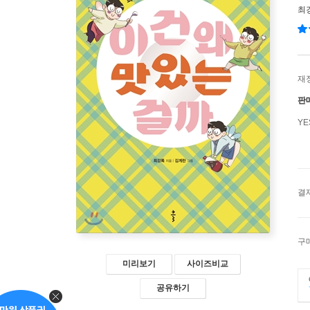
최
재
판
Y
결
구
미리보기
사이즈비교
공유하기