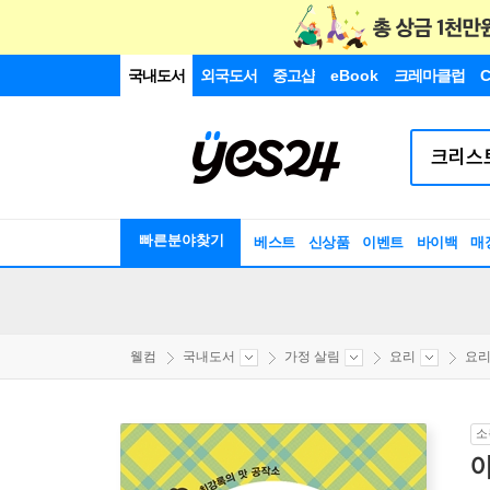
국내도서
외국도서
중고샵
eBook
크레마클럽
C
빠른분야찾기
베스트
신상품
이벤트
바이백
매
웰컴
국내도서
가정 살림
요리
요
소
이