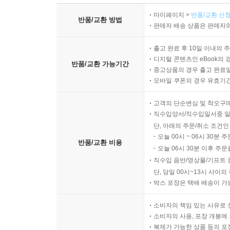
마이페이지 >
반품/교환 신청
반품/교환 방법
판매자 배송 상품은 판매자와
출고 완료 후 10일 이내의 
디지털 콘텐츠인 eBook의 
반품/교환 가능기간
중고상품의 경우 출고 완료일
모바일 쿠폰의 경우 유효기간(
고객의 단순변심 및 착오구
직수입양서/직수입일서중 일
단, 아래의 주문/취소 조건인
오늘 00시 ~ 06시 30분 
반품/교환 비용
오늘 06시 30분 이후 주문
직수입 음반/영상물/기프트 
단, 당일 00시~13시 사이
박스 포장은 택배 배송이 가
소비자의 책임 있는 사유로 
소비자의 사용, 포장 개봉에 
복제가 가능한 상품 등의 포장을 