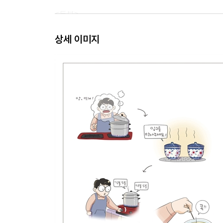
<두부>
두루두루 두부 응용법
상세 이미지
<고기>
닭고기, 부위별로 100% 활용하기
조림요정과 함께하는 닭고기조림 레시피
소고기와 돼지고기, 최고로 부드러운 육질을 찾아
<생선>
활어냐 선어냐
생선회의 종류, 제대로 알고 먹자
남은 회로 만드는 콩피
<김치>
우동 국물을 넣은 김치찜
<냉장고>