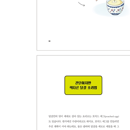
냉장고에게 배신당하지 않는 방법
냉동도 조리의 한 과정
<육수>
우리가 사랑하는 여섯번째 맛, 감칠맛
육수의 거품이 ‘진국’이라고?
육수 뽑기 완전정복
<기름>
나에게 필요한 기름을 찾아라
기름 다시 살리기 혹은 버리기
<소금과 설탕>
소금의 요모조모 쓸모
설탕의 숨겨진 능력
소금과 설탕으로 만드는 고등어초절임