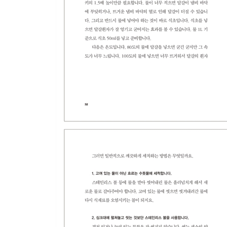
<간장과 된장>
소금으로 간을 잡고 간장으로 맛을 더한다
비슷하면서 다른 일본 된장의 맛
<식초와 미림>
찬장 속 홍반장, 식초
미림은 '맛술'이다
<라면>
전국민의 비상식량, 라면
<칼과 도마>
요리는 칼질부터
<밥>
밥 짓기의 정석