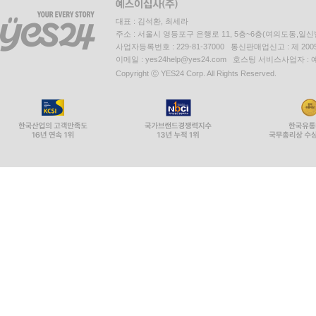
대표 : 김석환, 최세라
주소 : 서울시 영등포구 은행로 11, 5층~6층(여의도동,일신
사업자등록번호 : 229-81-37000 통신판매업신고 : 제 200
이메일 : yes24help@yes24.com 호스팅 서비스사업자 :
Copyright ⓒ YES24 Corp. All Rights Reserved.