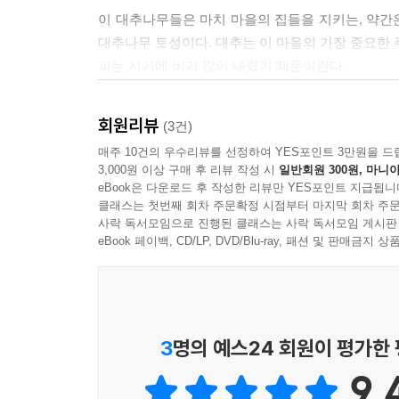
이 대추나무들은 마치 마을의 집들을 지키는, 약간
대추나무 토성이다. 대추는 이 마을의 가장 중요한 
피는 시기에 비가 많이 내렸기 때문이란다.
--- p. 145
회원리뷰
(3건)
마을 곳곳에는 영월댐 반대 플래카드가 나부끼고 있
매주 10건의 우수리뷰를 선정하여 YES포인트 3만원을 드
창마을에는 “우리는 수자원공사가 우리를 내쫓는다면
3,000원 이상 구매 후 리뷰 작성 시
일반회원 300원, 마니아
eBook은 다운로드 후 작성한 리뷰만 YES포인트 지급됩니
주민들과 환경단체의 반발 및 여론에 밀려 최근 
클래스는 첫번째 회차 주문확정 시점부터 마지막 회차 주문
다 장기간의 반대투쟁으로 주민들은 지쳐가고 있는 
사락 독서모임으로 진행된 클래스는 사락 독서모임 게시판
계 어디에도 없을 것이다.
eBook 페이백, CD/LP, DVD/Blu-ray, 패션 및 판매금
--- p.45
3
명의 예스24 회원이 평가한
9.