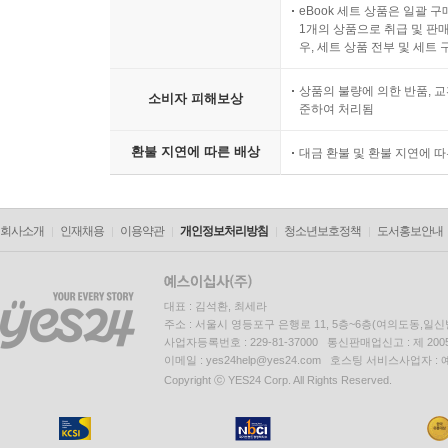
eBook 세트 상품은 일괄 
1개의 상품으로 취급 및 판매
우, 세트 상품 전부 및 세트
상품의 불량에 의한 반품, 교
소비자 피해보상
준하여 처리됨
환불 지연에 따른 배상
대금 환불 및 환불 지연에 
회사소개
인재채용
이용약관
개인정보처리방침
청소년보호정책
도서홍보안내
대표 : 김석환, 최세라
주소 : 서울시 영등포구 은행로 11, 5층~6층(여의도동,일신
사업자등록번호 : 229-81-37000 통신판매업신고 : 제 200
이메일 : yes24help@yes24.com 호스팅 서비스사업자 :
Copyright ⓒ YES24 Corp. All Rights Reserved.