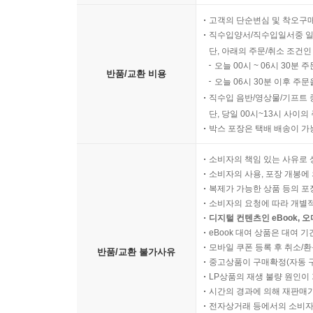
고객의 단순변심 및 착오구
직수입양서/직수입일서중 일
단, 아래의 주문/취소 조건인
오늘 00시 ~ 06시 30분 
반품/교환 비용
오늘 06시 30분 이후 주문
직수입 음반/영상물/기프트 
단, 당일 00시~13시 사이
박스 포장은 택배 배송이 가
소비자의 책임 있는 사유로 
소비자의 사용, 포장 개봉에 
복제가 가능한 상품 등의 포장을 
소비자의 요청에 따라 개별
디지털 컨텐츠인 eBook, 
eBook 대여 상품은 대여 기
모바일 쿠폰 등록 후 취소/환
반품/교환 불가사유
중고상품이 구매확정(자동 
LP상품의 재생 불량 원인이 기
시간의 경과에 의해 재판매가
전자상거래 등에서의 소비자