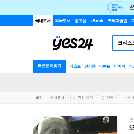
국내도서
외국도서
중고샵
eBook
크레마클럽
C
빠른분야찾기
베스트
신상품
이벤트
바이백
매
웰컴
국내도서
건강 취미
여행
국
소