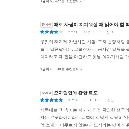
1명
이 이 리뷰를 추천합니다.
때로 사람이 지겨워질 때 읽어야 할 
종이책
i****u
2006-03-10
신고
|
|
|
무엇이 째지게 가난하던 시절, 그저 운명처럼 
들이 날품팔이든, 고물장사든, 공사장 날품을 
택이라도 제 집을 마련하고 옛날 이야기처럼 가
1명
이 이 리뷰를 추천합니다.
오지탐험에 관한 르포
종이책
h****e
2001-11-29
신고
|
|
|
제목대로 책 속에는 저자가 직접 확인한 전국의
자는 르포라이터라는 직함에 걸맞게 적당히 인용
역 소개에 머무르지 않는다. 오지라는 단어가 