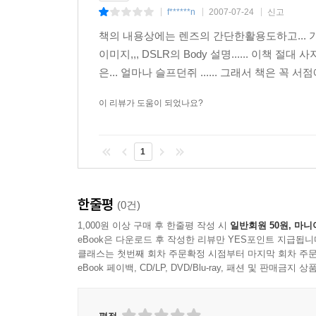
1. 디지털 컬러 관리, 어렵지 않습니다.
f******n
2007-07-24
신고
|
|
|
1.1. 컬러 관리의 필요성
책의 내용상에는 렌즈의 간단한활용도하고... 기
1.2. CIE 표준의 정립
이미지,,, DSLR의 Body 설명...... 이책 
1.3. 색상관리시스템(CMS, Color Management Sy
은... 얼마나 슬프던쥐 ...... 그래서 책은 꼭 서점
1.4. 재생 가능한 색의 한계
이 리뷰가 도움이 되었나요?
1.5. 색상 영역 (Color Gamut)
1.6. 소프트 프루핑 (Soft-Proofing)
1.7. 색상 프로파일
1
1.8. 작업 중 색상 관리
2. 컬러를 볼 환경 준비
2.1. 실내 조명 367
한줄평
(0건)
2.2. 모니터 선택하기 369
1,000원 이상 구매 후 한줄평 작성 시
일반회원 50원, 마니
3. 모니터 디스플레이의 캘리브레이션 (색상 교정)
eBook은 다운로드 후 작성한 리뷰만 YES포인트 지급됩니
3.1. 기본적인 컨트라스트 및 브라이트니스 셋팅 방
클래스는 첫번째 회차 주문확정 시점부터 마지막 회차 주문
eBook 페이백, CD/LP, DVD/Blu-ray, 패션 및 판매금
3.2. CRT 모니터의 캘리브레이션 절차 374
3.3. LCD 또는 노트북 모니터의 캘리브레이션시 
3.4. 휘도(Luminance)는 어떤 값으로 맞춰야 할까?