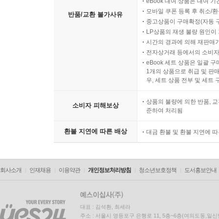
eBook 대여 상품은 대여 기
모바일 쿠폰 등록 후 취소/환
반품/교환 불가사유
중고상품이 구매확정(자동 
LP상품의 재생 불량 원인이 기
시간의 경과에 의해 재판매가
전자상거래 등에서의 소비자
eBook 세트 상품은 일괄 
1개의 상품으로 취급 및 판매
우, 세트 상품 전부 및 세트
상품의 불량에 의한 반품, 교
소비자 피해보상
준하여 처리됨
환불 지연에 따른 배상
대금 환불 및 환불 지연에 
회사소개
인재채용
이용약관
개인정보처리방침
청소년보호정책
도서홍보안내
대표 : 김석환, 최세라
주소 : 서울시 영등포구 은행로 11, 5층~6층(여의도동,일신