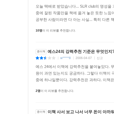
1. 광각렌즈로 인물촬영(로우앵글편)
오늘 택배로 받았습니다... SLR club의 명성
2. 광각렌즈로 인물촬영(하이앵글편)
중에 잘된 작품만을 책에 옮겨 놓은 듯한 느낌이
Chapter 4 웨딩 촬영 노하우
공부한 사람이라면 다 아는 사실... 특히 다른 
01 DSLR을 위한 웨딩 촬영 노하우
10명
이 이 리뷰를 추천합니다.
1. 웨딩 촬영, 어떻게 찍을까?
1.1. 장비의 선택
1.2. 촬영시의 마음가짐
예스24의 강력추천 기준은 무엇인지
종이책
2. 웨딩 촬영 따라하기
w*****8
2006-04-07
신고
|
|
|
2.1. 신부대기실
2.2 결혼식 로비 전경
예스 24에서 이책에 강력추천을 붙여놓았다. 
2.3 결혼식의 시작
원이 과연 있는지도 궁금하다. 그렇다 이책이 
2.4 결혼식의 중반
중에 하나일뿐이다. 강력추천은 과하다. 이책은 
2.5 결혼식 마무리
2명
이 이 리뷰를 추천합니다.
2.6 기념사진 촬영 및 폐백 촬영
Chapter 5 CMS 제대로 알기
01 캘리브레이션 스펙
이책 사서 보고 나서 너무 돈이 아까워
02 Color Management System
종이책