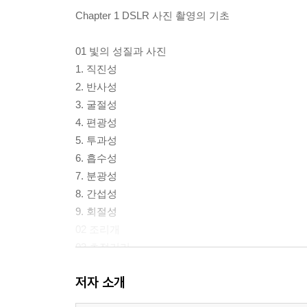
Chapter 1 DSLR 사진 촬영의 기초
01 빛의 성질과 사진
1. 직진성
2. 반사성
3. 굴절성
4. 편광성
5. 투과성
6. 흡수성
7. 분광성
8. 간섭성
9. 회절성
02 조리개
03 초점거리
04 피사계 심도
저자 소개
05 셔터속도
06 조리개와 셔터의 상관 관계