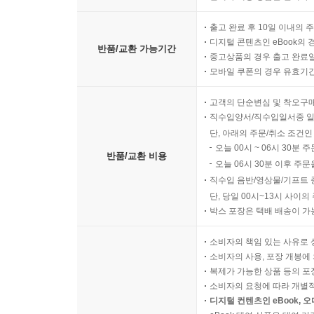
출고 완료 후 10일 이내의 
디지털 콘텐츠인 eBook의 
반품/교환 가능기간
중고상품의 경우 출고 완료일
모바일 쿠폰의 경우 유효기간(
고객의 단순변심 및 착오구
직수입양서/직수입일서중 일
단, 아래의 주문/취소 조건인
오늘 00시 ~ 06시 30분 
반품/교환 비용
오늘 06시 30분 이후 주문
직수입 음반/영상물/기프트 
단, 당일 00시~13시 사이
박스 포장은 택배 배송이 가
소비자의 책임 있는 사유로 
소비자의 사용, 포장 개봉에 
복제가 가능한 상품 등의 포장을 
소비자의 요청에 따라 개별
디지털 컨텐츠인 eBook, 