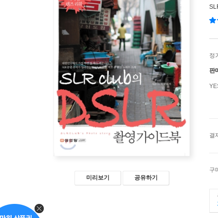
S
정
판
Y
결
구
미리보기
공유하기