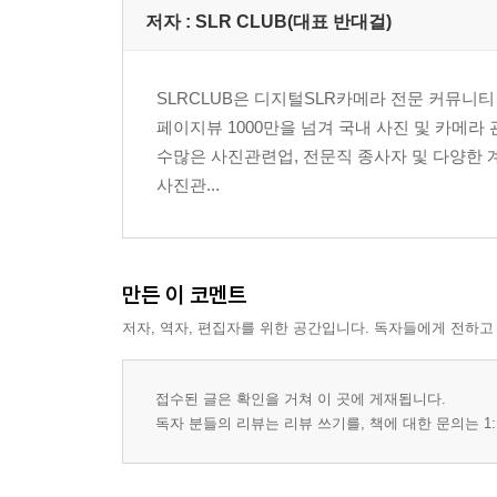
07 카메라의 시신경 : CCD/CMOS
저자 : SLR CLUB(대표 반대걸)
08 White Balance, WB
Chapter 2 화각별 렌즈 리뷰
SLRCLUB은 디지털SLR카메라 전문 커뮤니티 
01 광각 줌렌즈
페이지뷰 1000만을 넘겨 국내 사진 및 카메라
1. 각 렌즈별 스펙 비교표
수많은 사진관련업, 전문직 종사자 및 다양한 
2. Canon EF 16-35mm F2.8 L SUM
사진관...
2.1. 나만의 마법지팡이 ‘광각렌즈’
2.2. 제원과 특징 알아두기
2.3. 광각 렌즈와 CPL 필터
2.4. 갤러리
만든 이 코멘트
3. Nikon AF-S 12-24 DX
저자, 역자, 편집자를 위한 공간입니다. 독자들에게 전하고
3.1. 니콘 최초의 디지털 전용 광각 렌즈
3.2. 제원과 특징 알아두기
3.3. 갤러리
접수된 글은 확인을 거쳐 이 곳에 게재됩니다.
02 표준 줌렌즈
독자 분들의 리뷰는 리뷰 쓰기를, 책에 대한 문의는 1:
1. 각 렌즈별 스펙 비교표
2. Canon EF 28-135mm F3.5-5.6 IS ISM