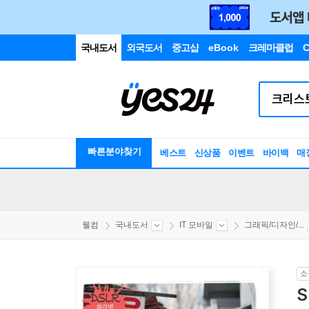
국내도서
외국도서
중고샵
eBook
크레마클럽
C
빠른분야찾기
베스트
신상품
이벤트
바이백
매
웰컴
국내도서
IT 모바일
그래픽/디자인/...
소
S