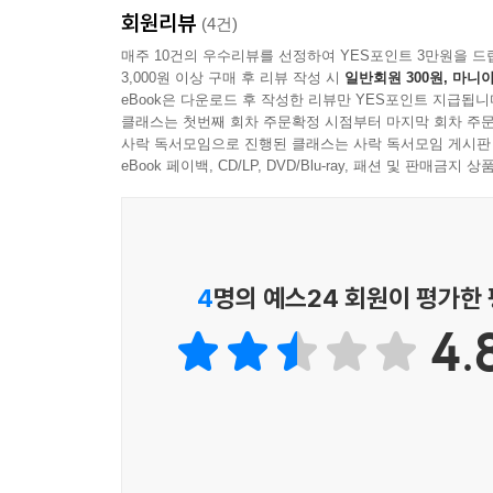
2.1. 렌즈 하나만 선택해야 한다면?
회원리뷰
(4건)
2.2. 제원과 특징 알아두기
매주 10건의 우수리뷰를 선정하여 YES포인트 3만원을 드
2.3. 갤러리
3,000원 이상 구매 후 리뷰 작성 시
일반회원 300원, 마니아
3. Nikon AF-S 24-85G
eBook은 다운로드 후 작성한 리뷰만 YES포인트 지급됩니
클래스는 첫번째 회차 주문확정 시점부터 마지막 회차 주문
3.1. 평범한 것이 아름다운 것이다
사락 독서모임으로 진행된 클래스는 사락 독서모임 게시판
3.2. 제원과 특징 알아두기
eBook 페이백, CD/LP, DVD/Blu-ray, 패션 및 판매금
3.3. 갤러리
03 망원 렌즈
1. 각 렌즈별 스펙 비교표
2. Canon EF 70-200mm f/2.8L IS USM
4
명의 예스24 회원이 평가한
2.1. 망원 줌렌즈의 최고봉 70-200mm USM
2.2. 망원 렌즈 제대로 배우기
4.
2.3. 갤러리
04 포트레이트용 렌즈
1. 각 렌즈별 스펙 비교표
2. Canon EF 85mm F1.2L USM
2.1. 85mm 동급 최강의 밝기를 자랑한다!